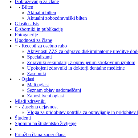
Izobraževanja za člane
+
-
Bilten
Aktualni bilten
Aktualni zobozdravniški bilten
Glasilo - Isis
E-zborniki in publikacije
Fotogalerije
Ugodnosti za člane
+
-
Recepti za osebno rabo
Aktivnosti ZZS za odpravo diskirminatorne ureditve dod
Specializanti
Zdravniki sekundariji z opravljenim strokovnim izpitom
Upokojeni zdravniki in doktorji dentalne medicine
Zasebniki
+
-
Oglasi
Mali oglasi
Seznam objav nadomeščanj
Zaposlitveni oglasi
Mladi zdravniki
+
-
Zasebna dejavnost
Vloga za pridobitev potrdila za opravljanje in pridobitev 
Študenti
Spomini na študentsko življenje
Pritožba člana zoper člana