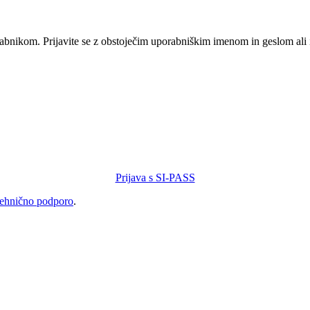
orabnikom. Prijavite se z obstoječim uporabniškim imenom in geslom ali
Prijava s SI-PASS
tehnično podporo
.