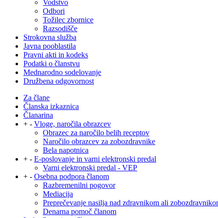
Vodstvo
Odbori
Tožilec zbornice
Razsodišče
Strokovna služba
Javna pooblastila
Pravni akti in kodeks
Podatki o članstvu
Mednarodno sodelovanje
Družbena odgovornost
Za člane
Članska izkaznica
Članarina
+
-
Vloge, naročila obrazcev
Obrazec za naročilo belih receptov
Naročilo obrazcev za zobozdravnike
Bela napotnica
+
-
E-poslovanje in varni elektronski predal
Varni elektronski predal - VEP
+
-
Osebna podpora članom
Razbremenilni pogovor
Mediacija
Preprečevanje nasilja nad zdravnikom ali zobozdravnik
Denarna pomoč članom