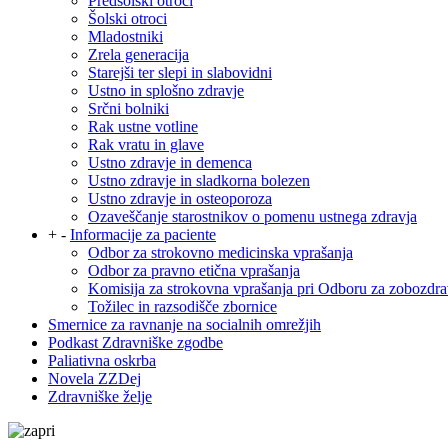
Predšolski otroci
Šolski otroci
Mladostniki
Zrela generacija
Starejši ter slepi in slabovidni
Ustno in splošno zdravje
Srčni bolniki
Rak ustne votline
Rak vratu in glave
Ustno zdravje in demenca
Ustno zdravje in sladkorna bolezen
Ustno zdravje in osteoporoza
Ozaveščanje starostnikov o pomenu ustnega zdravja
+
-
Informacije za paciente
Odbor za strokovno medicinska vprašanja
Odbor za pravno etična vprašanja
Komisija za strokovna vprašanja pri Odboru za zobozdra
Tožilec in razsodišče zbornice
Smernice za ravnanje na socialnih omrežjih
Podkast Zdravniške zgodbe
Paliativna oskrba
Novela ZZDej
Zdravniške želje