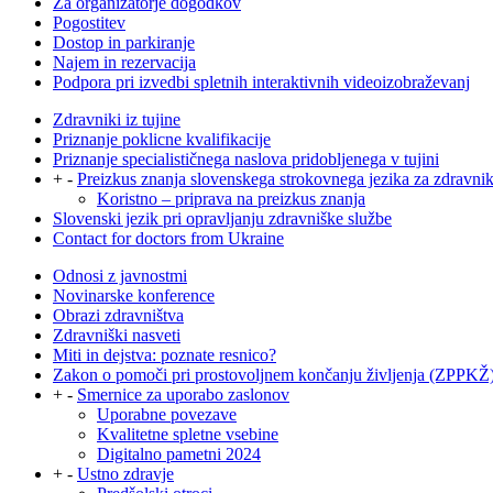
Za organizatorje dogodkov
Pogostitev
Dostop in parkiranje
Najem in rezervacija
Podpora pri izvedbi spletnih interaktivnih videoizobraževanj
Zdravniki iz tujine
Priznanje poklicne kvalifikacije
Priznanje specialističnega naslova pridobljenega v tujini
+
-
Preizkus znanja slovenskega strokovnega jezika za zdravni
Koristno – priprava na preizkus znanja
Slovenski jezik pri opravljanju zdravniške službe
Contact for doctors from Ukraine
Odnosi z javnostmi
Novinarske konference
Obrazi zdravništva
Zdravniški nasveti
Miti in dejstva: poznate resnico?
Zakon o pomoči pri prostovoljnem končanju življenja (ZPPKŽ
+
-
Smernice za uporabo zaslonov
Uporabne povezave
Kvalitetne spletne vsebine
Digitalno pametni 2024
+
-
Ustno zdravje