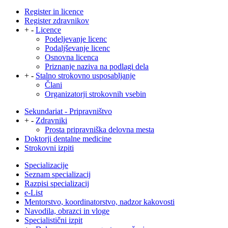
Register in licence
Register zdravnikov
+
-
Licence
Podeljevanje licenc
Podaljševanje licenc
Osnovna licenca
Priznanje naziva na podlagi dela
+
-
Stalno strokovno usposabljanje
Člani
Organizatorji strokovnih vsebin
Sekundariat - Pripravništvo
+
-
Zdravniki
Prosta pripravniška delovna mesta
Doktorji dentalne medicine
Strokovni izpiti
Specializacije
Seznam specializacij
Razpisi specializacij
e-List
Mentorstvo, koordinatorstvo, nadzor kakovosti
Navodila, obrazci in vloge
Specialistični izpit