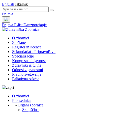
English
Iskalnik
Prijava
Prijava
E-list
E-razporejanje
O zbornici
Za člane
Register in licence
Sekundariat - Pripravništvo
Specializacije
Kongresna dejavnost
Zdravniki iz tujine
Odnosi z javnostmi
Pravno svetovanje
Paliativna oskrba
O zbornici
Predsednica
+
-
Organi zbornice
Skupščina