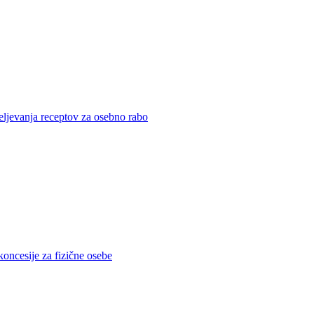
eljevanja receptov za osebno rabo
koncesije za fizične osebe