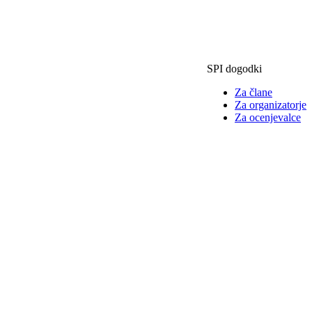
SPI dogodki
Za člane
Za organizatorje
Za ocenjevalce