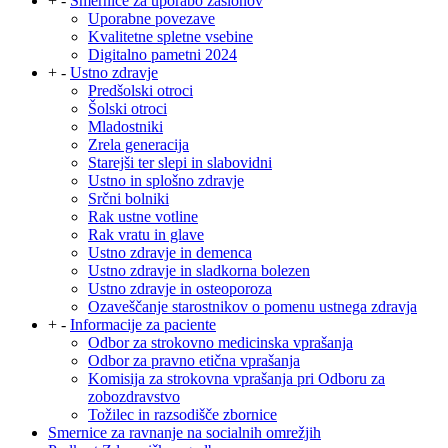
+
-
Smernice za uporabo zaslonov
Uporabne povezave
Kvalitetne spletne vsebine
Digitalno pametni 2024
+
-
Ustno zdravje
Predšolski otroci
Šolski otroci
Mladostniki
Zrela generacija
Starejši ter slepi in slabovidni
Ustno in splošno zdravje
Srčni bolniki
Rak ustne votline
Rak vratu in glave
Ustno zdravje in demenca
Ustno zdravje in sladkorna bolezen
Ustno zdravje in osteoporoza
Ozaveščanje starostnikov o pomenu ustnega zdravja
+
-
Informacije za paciente
Odbor za strokovno medicinska vprašanja
Odbor za pravno etična vprašanja
Komisija za strokovna vprašanja pri Odboru za
zobozdravstvo
Tožilec in razsodišče zbornice
Smernice za ravnanje na socialnih omrežjih