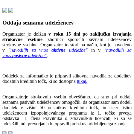
Oddaja seznama udeležencev
Organizator je dolžan
v roku 15 dni po zaključku izvajanja
strokovne vsebine
zbornici sporočiti seznam udeležencev
strokovne vsebine. Organizator to stori na način, kot je navedeno
v
"navodilih za vnos
aktivne
udeležbe"
in v
"
navodilih za
vnos
pasivne
udeležbe"
.
Oddelek za informatiko je pripravil slikovna navodila za dodelitev
dodatnih kreditnih točk, ki so dostopna
tukaj.
Organizatorje strokovnih vsebin obveščamo, da smo pri oddaji
seznama pasivnih udeležencev omogočili, da organizator sam dodeli
dodatek v višini 50 odstotkov kreditnih točk, in sicer tistim
udeležencem izpopolnjevalnega programa iz 1. točke prvega
odstavka 11. člena Pravilnika o zdravniških licencah, ki so se
udeležili tudi preverjanja in opravili preizkus pridobljenega znanja.