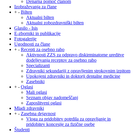
Denarna pomoč članom
Izobraževanja za člane
+
-
Bilten
Aktualni bilten
Aktualni zobozdravniški bilten
Glasilo - Isis
E-zborniki in publikacije
Fotogalerije
Ugodnosti za člane
+
-
Recepti za osebno rabo
Aktivnosti ZZS za odpravo diskirminatorne ureditve
dodeljevanja receptov za osebno rabo
Specializanti
Zdravniki sekundariji z opravljenim strokovnim izpitom
Upokojeni zdravniki in doktorji dentalne medicine
Zasebniki
+
-
Oglasi
Mali oglasi
Seznam objav nadomeščanj
Zaposlitveni oglasi
Mladi zdravniki
+
-
Zasebna dejavnost
Vloga za pridobitev potrdila za opravljanje in
pridobitev koncesije za fizične osebe
Študenti