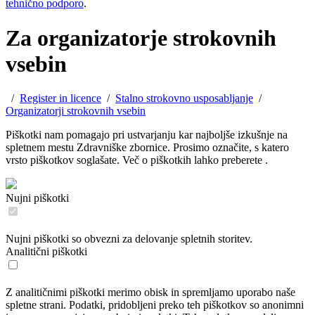
tehnično podporo
.
Za organizatorje strokovnih
vsebin
/
Register in licence
/
Stalno strokovno usposabljanje
/
Organizatorji strokovnih vsebin
Piškotki nam pomagajo pri ustvarjanju kar najboljše izkušnje na
spletnem mestu Zdravniške zbornice. Prosimo označite, s katero
vrsto piškotkov soglašate. Več o piškotkih lahko preberete
.
Nujni piškotki
Nujni piškotki so obvezni za delovanje spletnih storitev.
Analitični piškotki
Z analitičnimi piškotki merimo obisk in spremljamo uporabo naše
spletne strani. Podatki, pridobljeni preko teh piškotkov so anonimni