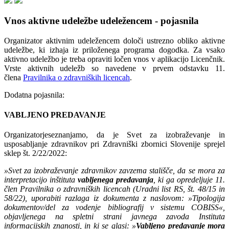
Vnos aktivne udeležbe udeležencem - pojasnila
Organizator aktivnim udeležencem določi ustrezno obliko aktivne
udeležbe, ki izhaja iz priloženega programa dogodka. Za vsako
aktivno udeležbo je treba opraviti ločen vnos v aplikacijo Licenčnik.
Vrste aktivnih udeležb so navedene v prvem odstavku 11.
člena
Pravilnika o zdravniških licencah
.
Dodatna pojasnila:
VABLJENO PREDAVANJE
Organizatorjeseznanjamo, da je Svet za izobraževanje in
usposabljanje zdravnikov pri Zdravniški zbornici Slovenije sprejel
sklep št. 2/22/2022:
»Svet za izobraževanje zdravnikov zavzema stališče, da se mora za
interpretacijo inštituta
vabljenega predavanja
, ki ga opredeljuje 11.
člen Pravilnika o zdravniških licencah (Uradni list RS, št. 48/15 in
58/22), uporabiti razlaga iz dokumenta z naslovom: »Tipologija
dokumentov/del za vodenje bibliografij v sistemu COBISS«,
objavljenega na spletni strani javnega zavoda Instituta
informacijskih znanosti, in ki se glasi: »
Vabljeno predavanje mora