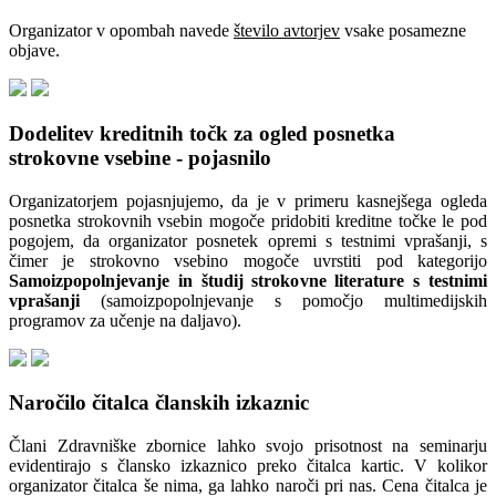
Organizator v opombah navede
število avtorjev
vsake posamezne
objave.
Dodelitev kreditnih točk za ogled posnetka
strokovne vsebine - pojasnilo
Organizatorjem pojasnjujemo, da je v primeru kasnejšega ogleda
posnetka strokovnih vsebin mogoče pridobiti kreditne točke le pod
pogojem, da organizator posnetek opremi s testnimi vprašanji, s
čimer je strokovno vsebino mogoče uvrstiti pod kategorijo
Samoizpopolnjevanje in študij strokovne literature s testnimi
vprašanji
(samoizpopolnjevanje s pomočjo multimedijskih
programov za učenje na daljavo).
Naročilo čitalca članskih izkaznic
Člani Zdravniške zbornice lahko svojo prisotnost na seminarju
evidentirajo s člansko izkaznico preko čitalca kartic. V kolikor
organizator čitalca še nima, ga lahko naroči pri nas. Cena čitalca je