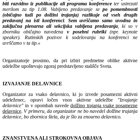
biti razvidno iz publikacije ali programa konference
ter ustrezati
merilom za tip 1.08. Vabljeno predavanje se
po pomembnosti
(običajno tudi po dolžini trajanja) razlikuje od vseh drugih
predavanj na isti konferenci
.
Sem uvrščamo samo uvodna in
zaključna plenarna ali sekcijska vabljena predavanja
, ki so v
zborniku običajno navedena
v posebni rubriki
(npr. keynote
speaker). Rutinskih pozivov k sodelovanju na konferenci ne
uvrščamo v ta tip.«
Organizatorje prosimo, da pri izbiri predmetne oblike aktivne
udeležbe upoštevajo zgoraj predstavljeno stališče Sveta.
IZVAJANJE DELAVNICE
Organizator za vsako delavnico, ki jo izvede posamezni aktivni
udeleženec, opravi ločen vnos aktivne udeležbe
"Izvajanje
delavnice"
in v opombah navede
dolžino trajanja vsake posamezne
delavnice
.
V primeru, da organizator ne bo navedel dolžine trajanja
delavnice, bo zbornica štela, da je šlo za enourno delavnico.
ZNANSTVENA ALI STROKOVNA OBJAVA