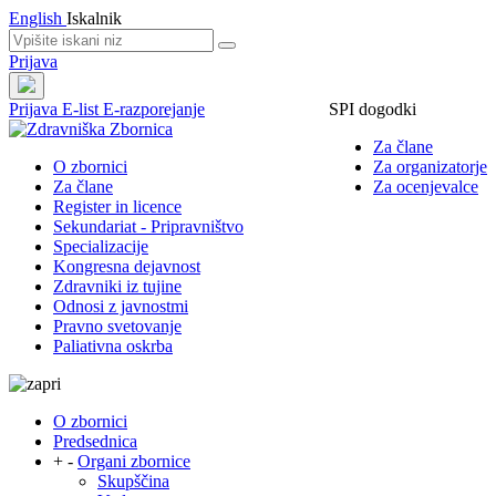
English
Iskalnik
Prijava
Prijava
E-list
E-razporejanje
SPI dogodki
Za člane
O zbornici
Za organizatorje
Za člane
Za ocenjevalce
Register in licence
Sekundariat - Pripravništvo
Specializacije
Kongresna dejavnost
Zdravniki iz tujine
Odnosi z javnostmi
Pravno svetovanje
Paliativna oskrba
O zbornici
Predsednica
+
-
Organi zbornice
Skupščina