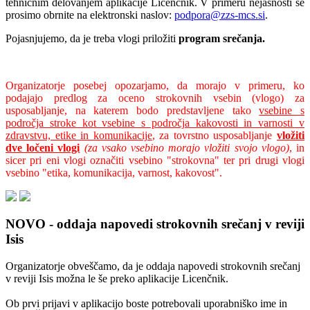
tehničnim delovanjem aplikacije Licenčnik. V primeru nejasnosti se
prosimo obrnite na elektronski naslov:
podpora@zzs-mcs.si
.
Pojasnjujemo, da je treba vlogi priložiti
program srečanja
.
Organizatorje posebej opozarjamo, da morajo v primeru, ko
podajajo predlog za oceno strokovnih vsebin (vlogo) za
usposabljanje, na katerem bodo predstavljene tako
vsebine s
področja stroke kot vsebine s področja kakovosti in varnosti v
zdravstvu, etike in komunikacije
, za tovrstno usposabljanje
vložiti
dve ločeni vlogi
(za vsako vsebino morajo vložiti svojo vlogo)
, in
sicer pri eni vlogi označiti vsebino "strokovna" ter pri drugi vlogi
vsebino "etika, komunikacija, varnost, kakovost".
NOVO - oddaja napovedi strokovnih srečanj v reviji
Isis
Organizatorje obveščamo, da je oddaja napovedi strokovnih srečanj
v reviji Isis možna le še preko aplikacije Licenčnik.
Ob prvi prijavi v aplikacijo boste potrebovali uporabniško ime in