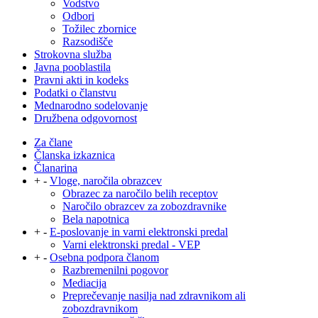
Vodstvo
Odbori
Tožilec zbornice
Razsodišče
Strokovna služba
Javna pooblastila
Pravni akti in kodeks
Podatki o članstvu
Mednarodno sodelovanje
Družbena odgovornost
Za člane
Članska izkaznica
Članarina
+
-
Vloge, naročila obrazcev
Obrazec za naročilo belih receptov
Naročilo obrazcev za zobozdravnike
Bela napotnica
+
-
E-poslovanje in varni elektronski predal
Varni elektronski predal - VEP
+
-
Osebna podpora članom
Razbremenilni pogovor
Mediacija
Preprečevanje nasilja nad zdravnikom ali
zobozdravnikom