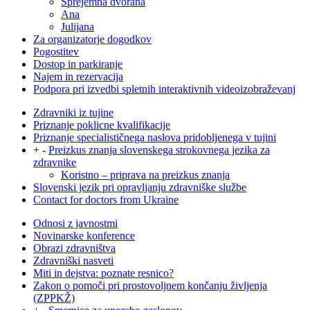
Sprejemna dvorana
Ana
Julijana
Za organizatorje dogodkov
Pogostitev
Dostop in parkiranje
Najem in rezervacija
Podpora pri izvedbi spletnih interaktivnih videoizobraževanj
Zdravniki iz tujine
Priznanje poklicne kvalifikacije
Priznanje specialističnega naslova pridobljenega v tujini
+
-
Preizkus znanja slovenskega strokovnega jezika za
zdravnike
Koristno – priprava na preizkus znanja
Slovenski jezik pri opravljanju zdravniške službe
Contact for doctors from Ukraine
Odnosi z javnostmi
Novinarske konference
Obrazi zdravništva
Zdravniški nasveti
Miti in dejstva: poznate resnico?
Zakon o pomoči pri prostovoljnem končanju življenja
(ZPPKŽ)