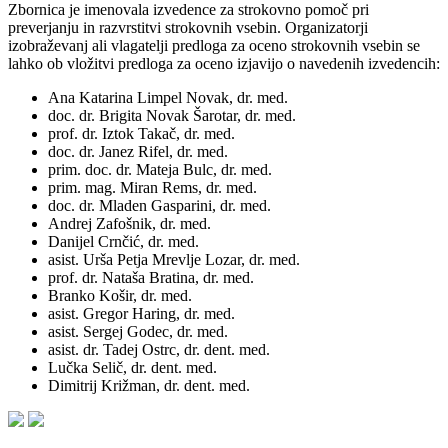
Zbornica je imenovala izvedence za strokovno pomoč pri
preverjanju in razvrstitvi strokovnih vsebin. Organizatorji
izobraževanj ali vlagatelji predloga za oceno strokovnih vsebin se
lahko ob vložitvi predloga za oceno izjavijo o navedenih izvedencih:
Ana Katarina Limpel Novak, dr. med.
doc. dr. Brigita Novak Šarotar, dr. med.
prof. dr. Iztok Takač, dr. med.
doc. dr. Janez Rifel, dr. med.
prim. doc. dr. Mateja Bulc, dr. med.
prim. mag. Miran Rems, dr. med.
doc. dr. Mladen Gasparini, dr. med.
Andrej Zafošnik, dr. med.
Danijel Crnčić, dr. med.
asist. Urša Petja Mrevlje Lozar, dr. med.
prof. dr. Nataša Bratina, dr. med.
Branko Košir, dr. med.
asist. Gregor Haring, dr. med.
asist. Sergej Godec, dr. med.
asist. dr. Tadej Ostrc, dr. dent. med.
Lučka Selič, dr. dent. med.
Dimitrij Križman, dr. dent. med.