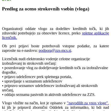
Predlog za oceno strokovnih vsebin (vloga)
Organizatorji oddate vlogo za dodelitev kreditnih točk, ki jih
zdravniki potrebujejo za obnovitev licence, preko
spletne aplikacije
licenčnik.
Ob prvi prijavi boste potrebovali vstopne podatke, za katere
zaprosite na e-naslovu:
podpora@zzs-mcs.si
.
Licenčnik nudi elektronsko vodenje celotne organizacije
izobraževanj in strokovnih srečanj:
• posredovanje vlog za dodeljevanje kreditnih točk za izobraževalne
dogodke,
• prijavo udeležencev prek spletnega portala,
• upravljanje s seznamom udeležencev
• pripravo seznamov udeležencev izobraževanj ali strokovnih
srečanj,
• oddajo seznama pasivnih in aktivnih udeležencev na ZZS.
Vlogo vložite na način, kot je opisano v
"navodilih za vnos vloge"
,
ki jih je pripravil zbornični Oddelek za informatiko, ki bdi nad