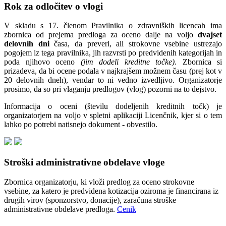
Rok za odločitev o vlogi
V skladu s 17. členom Pravilnika o zdravniških licencah ima
zbornica od prejema predloga za oceno dalje na voljo
dvajset
delovnih dni
časa, da preveri, ali strokovne vsebine ustrezajo
pogojem iz tega pravilnika, jih razvrsti po predvidenih kategorijah in
poda njihovo oceno
(jim dodeli kreditne točke)
. Zbornica si
prizadeva, da bi ocene podala v najkrajšem možnem času (prej kot v
20 delovnih dneh), vendar to ni vedno izvedljivo. Organizatorje
prosimo, da so pri vlaganju predlogov (vlog) pozorni na to dejstvo.
Informacija o oceni (številu dodeljenih kreditnih točk) je
organizatorjem na voljo v spletni aplikaciji Licenčnik, kjer si o tem
lahko po potrebi natisnejo dokument - obvestilo.
Stroški administrativne obdelave vloge
Zbornica organizatorju, ki vloži predlog za oceno strokovne
vsebine, za katero je predvidena kotizacija oziroma je financirana iz
drugih virov (sponzorstvo, donacije), zaračuna stroške
administrativne obdelave predloga.
Cenik