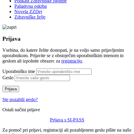
Podkast Zdravniške zgodbe
Paliativna oskrba
Novela ZZDej
Zdravniške želje
Prijava
Vsebina, do katere želite dostopati, je na voljo samo prijavljenim
uporabnikom. Prijavite se z obstoječim uporabniškim imenom in
geslom ali izpolnite obrazec za
registracijo
.
Uporabniško ime
Geslo
Prijava
Ste pozabili geslo?
Ostali načini prijave
Prijava s SI-PASS
Za pomoč pri prijavi, registraciji ali pozabljenem geslu pišite na našo