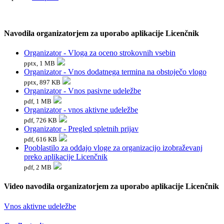
Navodila organizatorjem za uporabo aplikacije Licenčnik
Organizator - Vloga za oceno strokovnih vsebin
pptx, 1 MB
Organizator - Vnos dodatnega termina na obstoječo vlogo
pptx, 897 KB
Organizator - Vnos pasivne udeležbe
pdf, 1 MB
Organizator - vnos aktivne udeležbe
pdf, 726 KB
Organizator - Pregled spletnih prijav
pdf, 616 KB
Pooblastilo za oddajo vloge za organizacijo izobraževanj
preko aplikacije Licenčnik
pdf, 2 MB
Video navodila organizatorjem za uporabo aplikacije Licenčnik
Vnos aktivne udeležbe