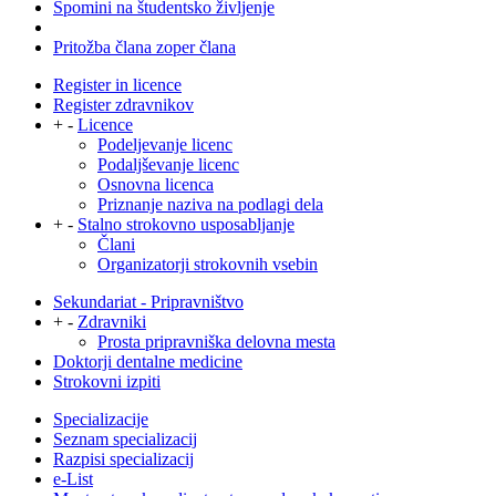
Spomini na študentsko življenje
Pritožba člana zoper člana
Register in licence
Register zdravnikov
+
-
Licence
Podeljevanje licenc
Podaljševanje licenc
Osnovna licenca
Priznanje naziva na podlagi dela
+
-
Stalno strokovno usposabljanje
Člani
Organizatorji strokovnih vsebin
Sekundariat - Pripravništvo
+
-
Zdravniki
Prosta pripravniška delovna mesta
Doktorji dentalne medicine
Strokovni izpiti
Specializacije
Seznam specializacij
Razpisi specializacij
e-List