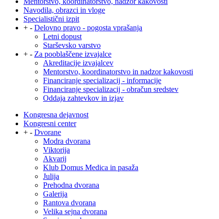
Mentorstvo, koordinatorstvo, nadzor kakovosti
Navodila, obrazci in vloge
Specialistični izpit
+
-
Delovno pravo - pogosta vprašanja
Letni dopust
Starševsko varstvo
+
-
Za pooblaščene izvajalce
Akreditacije izvajalcev
Mentorstvo, koordinatorstvo in nadzor kakovosti
Financiranje specializacij - informacije
Financiranje specializacij - obračun sredstev
Oddaja zahtevkov in izjav
Kongresna dejavnost
Kongresni center
+
-
Dvorane
Modra dvorana
Viktorija
Akvarij
Klub Domus Medica in pasaža
Julija
Prehodna dvorana
Galerija
Rantova dvorana
Velika sejna dvorana