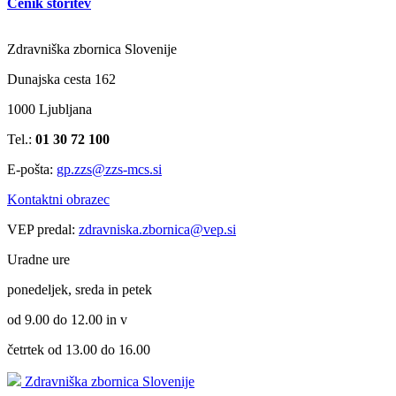
Cenik storitev
Zdravniška zbornica Slovenije
Dunajska cesta 162
1000 Ljubljana
Tel.:
01 30 72 100
E-pošta:
gp.zzs@zzs-mcs.si
Kontaktni obrazec
VEP predal:
zdravniska.zbornica@vep.si
Uradne ure
ponedeljek, sreda in petek
od 9.00 do 12.00 in v
četrtek od 13.00 do 16.00
Zdravniška zbornica Slovenije