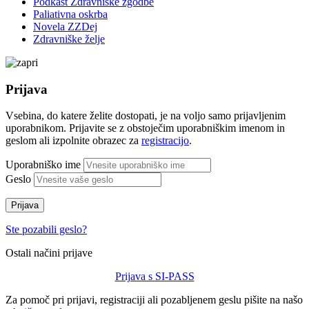
Podkast Zdravniške zgodbe
Paliativna oskrba
Novela ZZDej
Zdravniške želje
Prijava
Vsebina, do katere želite dostopati, je na voljo samo prijavljenim
uporabnikom. Prijavite se z obstoječim uporabniškim imenom in
geslom ali izpolnite obrazec za
registracijo
.
Uporabniško ime
Geslo
Prijava
Ste pozabili geslo?
Ostali načini prijave
Prijava s SI-PASS
Za pomoč pri prijavi, registraciji ali pozabljenem geslu pišite na našo