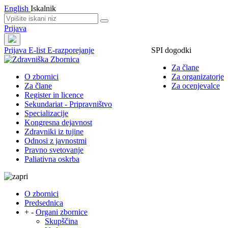
English
Iskalnik
Prijava
Prijava
E-list
E-razporejanje
SPI dogodki
Za člane
O zbornici
Za organizatorje
Za člane
Za ocenjevalce
Register in licence
Sekundariat - Pripravništvo
Specializacije
Kongresna dejavnost
Zdravniki iz tujine
Odnosi z javnostmi
Pravno svetovanje
Paliativna oskrba
O zbornici
Predsednica
+
-
Organi zbornice
Skupščina