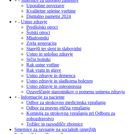
+
-
Smernice za uporabo zaslonov
Uporabne povezave
Kvalitetne spletne vsebine
Digitalno pametni 2024
+
-
Ustno zdravje
Predšolski otroci
Šolski otroci
Mladostniki
Zrela generacija
Starejši ter slepi in slabovidni
Ustno in splošno zdravje
Srčni bolniki
Rak ustne votline
Rak vratu in glave
Ustno zdravje in demenca
Ustno zdravje in sladkorna bolezen
Ustno zdravje in osteoporoza
Ozaveščanje starostnikov o pomenu ustnega zdravja
+
-
Informacije za paciente
Odbor za strokovno medicinska vprašanja
Odbor za pravno etična vprašanja
Komisija za strokovna vprašanja pri Odboru za
zobozdravstvo
Tožilec in razsodišče zbornice
Smernice za ravnanje na socialnih omrežjih