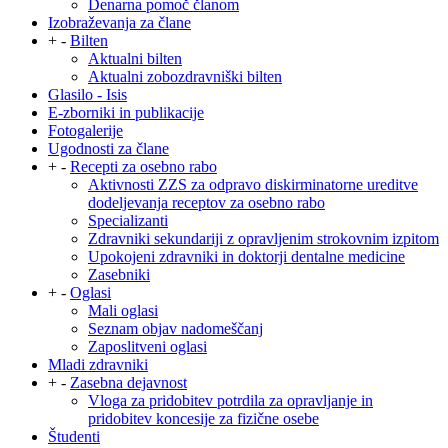
Denarna pomoč članom
Izobraževanja za člane
+
-
Bilten
Aktualni bilten
Aktualni zobozdravniški bilten
Glasilo - Isis
E-zborniki in publikacije
Fotogalerije
Ugodnosti za člane
+
-
Recepti za osebno rabo
Aktivnosti ZZS za odpravo diskirminatorne ureditve
dodeljevanja receptov za osebno rabo
Specializanti
Zdravniki sekundariji z opravljenim strokovnim izpitom
Upokojeni zdravniki in doktorji dentalne medicine
Zasebniki
+
-
Oglasi
Mali oglasi
Seznam objav nadomeščanj
Zaposlitveni oglasi
Mladi zdravniki
+
-
Zasebna dejavnost
Vloga za pridobitev potrdila za opravljanje in
pridobitev koncesije za fizične osebe
Študenti