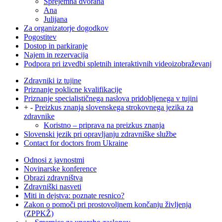
Sprejemna dvorana
Ana
Julijana
Za organizatorje dogodkov
Pogostitev
Dostop in parkiranje
Najem in rezervacija
Podpora pri izvedbi spletnih interaktivnih videoizobraževanj
Zdravniki iz tujine
Priznanje poklicne kvalifikacije
Priznanje specialističnega naslova pridobljenega v tujini
+
-
Preizkus znanja slovenskega strokovnega jezika za
zdravnike
Koristno – priprava na preizkus znanja
Slovenski jezik pri opravljanju zdravniške službe
Contact for doctors from Ukraine
Odnosi z javnostmi
Novinarske konference
Obrazi zdravništva
Zdravniški nasveti
Miti in dejstva: poznate resnico?
Zakon o pomoči pri prostovoljnem končanju življenja
(ZPPKŽ)