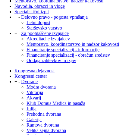
Mentorstvo, koordinatorstvo, nadzor kakovosti
Navodila, obrazci in vloge
Specialistični izpit
+
-
Delovno pravo - pogosta vprašanja
Letni dopust
Starševsko varstvo
+
-
Za pooblaščene izvajalce
Akreditacije izvajalcev
Mentorstvo, koordinatorstvo in nadzor kakovosti
Financiranje specializacij - informacije
Financiranje specializacij - obračun sredstev
Oddaja zahtevkov in izjav
Kongresna dejavnost
Kongresni center
+
-
Dvorane
Modra dvorana
Viktorija
Akvarij
Klub Domus Medica in pasaža
Julija
Prehodna dvorana
Galerija
Rantova dvorana
Velika sejna dvorana