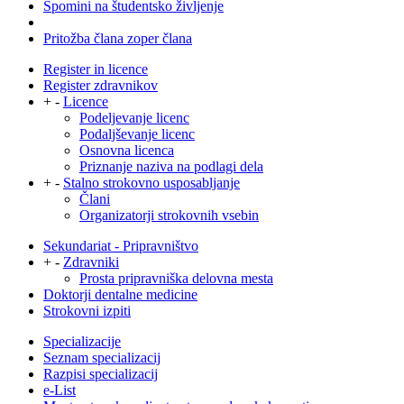
Spomini na študentsko življenje
Pritožba člana zoper člana
Register in licence
Register zdravnikov
+
-
Licence
Podeljevanje licenc
Podaljševanje licenc
Osnovna licenca
Priznanje naziva na podlagi dela
+
-
Stalno strokovno usposabljanje
Člani
Organizatorji strokovnih vsebin
Sekundariat - Pripravništvo
+
-
Zdravniki
Prosta pripravniška delovna mesta
Doktorji dentalne medicine
Strokovni izpiti
Specializacije
Seznam specializacij
Razpisi specializacij
e-List