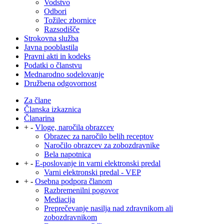
Vodstvo
Odbori
Tožilec zbornice
Razsodišče
Strokovna služba
Javna pooblastila
Pravni akti in kodeks
Podatki o članstvu
Mednarodno sodelovanje
Družbena odgovornost
Za člane
Članska izkaznica
Članarina
+
-
Vloge, naročila obrazcev
Obrazec za naročilo belih receptov
Naročilo obrazcev za zobozdravnike
Bela napotnica
+
-
E-poslovanje in varni elektronski predal
Varni elektronski predal - VEP
+
-
Osebna podpora članom
Razbremenilni pogovor
Mediacija
Preprečevanje nasilja nad zdravnikom ali
zobozdravnikom