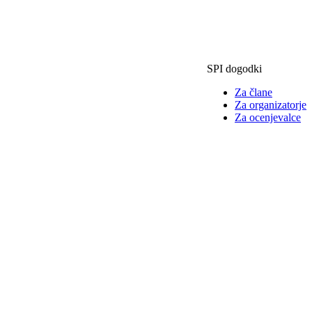
SPI dogodki
Za člane
Za organizatorje
Za ocenjevalce