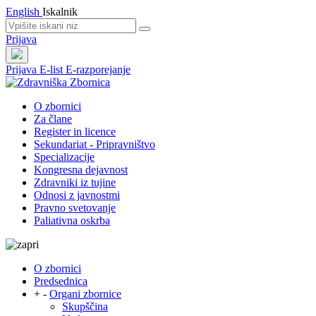
English
Iskalnik
Prijava
Prijava
E-list
E-razporejanje
O zbornici
Za člane
Register in licence
Sekundariat - Pripravništvo
Specializacije
Kongresna dejavnost
Zdravniki iz tujine
Odnosi z javnostmi
Pravno svetovanje
Paliativna oskrba
O zbornici
Predsednica
+
-
Organi zbornice
Skupščina