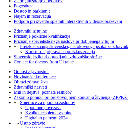
Za organizatorje dogodkov
Pogostitev
Dostop in parkiranje
Najem in rezervacija
Podpora pri izvedbi spletnih interaktivnih videoizobraževanj
Zdravniki iz tujine
Priznanje poklicne kvalifikacije
Priznanje specialističnega naslova pridobljenega v tujini
+
-
Preizkus znanja slovenskega strokovnega jezika za zdravni
Koristno – priprava na preizkus znanja
Slovenski jezik pri opravljanju zdravniške službe
Contact for doctors from Ukraine
Odnosi z javnostmi
Novinarske konference
Obrazi zdravništva
Zdravniški nasveti
Miti in dejstva: poznate resnico?
Zakon o pomoči pri prostovoljnem končanju življenja (ZPPKŽ
+
-
Smernice za uporabo zaslonov
Uporabne povezave
Kvalitetne spletne vsebine
Digitalno pametni 2024
+
-
Ustno zdravje