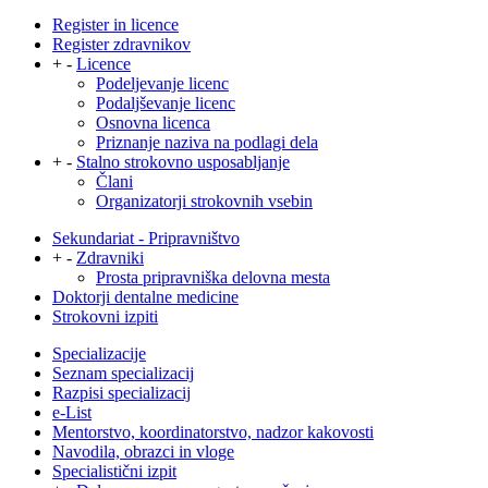
Register in licence
Register zdravnikov
+
-
Licence
Podeljevanje licenc
Podaljševanje licenc
Osnovna licenca
Priznanje naziva na podlagi dela
+
-
Stalno strokovno usposabljanje
Člani
Organizatorji strokovnih vsebin
Sekundariat - Pripravništvo
+
-
Zdravniki
Prosta pripravniška delovna mesta
Doktorji dentalne medicine
Strokovni izpiti
Specializacije
Seznam specializacij
Razpisi specializacij
e-List
Mentorstvo, koordinatorstvo, nadzor kakovosti
Navodila, obrazci in vloge
Specialistični izpit