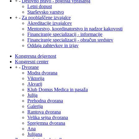
+
-
Delovno pravo - pogosta vprašanja
Letni dopust
Starševsko varstvo
+
-
Za pooblaščene izvajalce
Akreditacije izvajalcev
Mentorstvo, koordinatorstvo in nadzor kakovosti
Financiranje specializacij - informacije
Financiranje specializacij - obračun sredstev
Oddaja zahtevkov in izjav
Kongresna dejavnost
Kongresni center
+
-
Dvorane
Modra dvorana
Viktorija
Akvarij
Klub Domus Medica in pasaža
Julija
Prehodna dvorana
Galerija
Rantova dvorana
Velika sejna dvorana
Sprejemna dvorana
Ana
Julijana