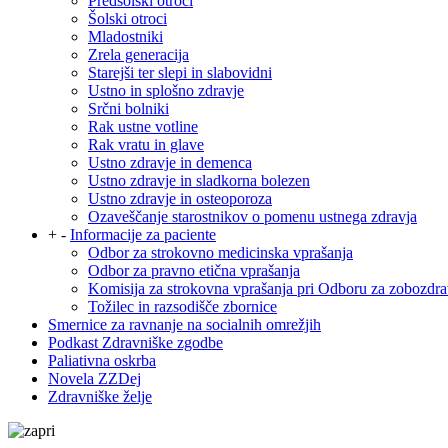
Predšolski otroci
Šolski otroci
Mladostniki
Zrela generacija
Starejši ter slepi in slabovidni
Ustno in splošno zdravje
Srčni bolniki
Rak ustne votline
Rak vratu in glave
Ustno zdravje in demenca
Ustno zdravje in sladkorna bolezen
Ustno zdravje in osteoporoza
Ozaveščanje starostnikov o pomenu ustnega zdravja
+
-
Informacije za paciente
Odbor za strokovno medicinska vprašanja
Odbor za pravno etična vprašanja
Komisija za strokovna vprašanja pri Odboru za zobozdra
Tožilec in razsodišče zbornice
Smernice za ravnanje na socialnih omrežjih
Podkast Zdravniške zgodbe
Paliativna oskrba
Novela ZZDej
Zdravniške želje