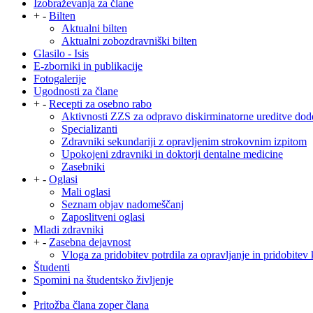
Izobraževanja za člane
+
-
Bilten
Aktualni bilten
Aktualni zobozdravniški bilten
Glasilo - Isis
E-zborniki in publikacije
Fotogalerije
Ugodnosti za člane
+
-
Recepti za osebno rabo
Aktivnosti ZZS za odpravo diskirminatorne ureditve dod
Specializanti
Zdravniki sekundariji z opravljenim strokovnim izpitom
Upokojeni zdravniki in doktorji dentalne medicine
Zasebniki
+
-
Oglasi
Mali oglasi
Seznam objav nadomeščanj
Zaposlitveni oglasi
Mladi zdravniki
+
-
Zasebna dejavnost
Vloga za pridobitev potrdila za opravljanje in pridobitev 
Študenti
Spomini na študentsko življenje
Pritožba člana zoper člana