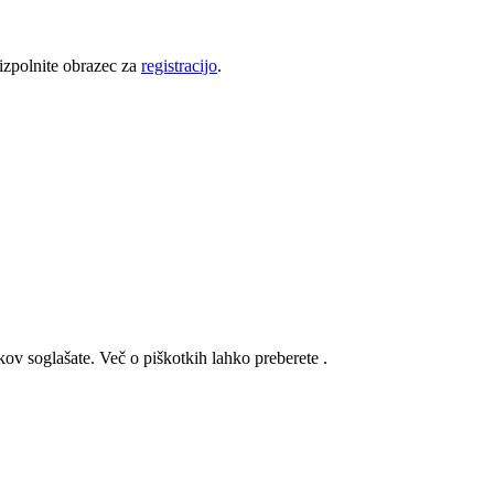
 izpolnite obrazec za
registracijo
.
kov soglašate. Več o piškotkih lahko preberete
.