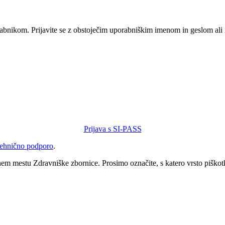
orabnikom. Prijavite se z obstoječim uporabniškim imenom in geslom ali
Prijava s SI-PASS
tehnično podporo
.
tnem mestu Zdravniške zbornice. Prosimo označite, s katero vrsto piškot