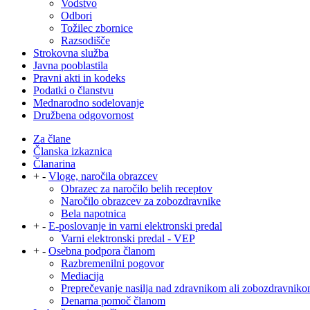
Vodstvo
Odbori
Tožilec zbornice
Razsodišče
Strokovna služba
Javna pooblastila
Pravni akti in kodeks
Podatki o članstvu
Mednarodno sodelovanje
Družbena odgovornost
Za člane
Članska izkaznica
Članarina
+
-
Vloge, naročila obrazcev
Obrazec za naročilo belih receptov
Naročilo obrazcev za zobozdravnike
Bela napotnica
+
-
E-poslovanje in varni elektronski predal
Varni elektronski predal - VEP
+
-
Osebna podpora članom
Razbremenilni pogovor
Mediacija
Preprečevanje nasilja nad zdravnikom ali zobozdravnik
Denarna pomoč članom