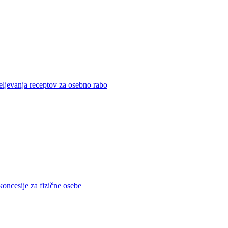
eljevanja receptov za osebno rabo
koncesije za fizične osebe