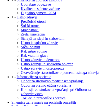
+
-
Smernice za uporabo zaslonov
Uporabne povezave
Kvalitetne spletne vsebine
Digitalno pametni 2024
+
-
Ustno zdravje
Predšolski otroci
Šolski otroci
Mladostniki
Zrela generacija
Starejši ter slepi in slabovidni
Ustno in splošno zdravje
Srčni bolniki
Rak ustne votline
Rak vratu in glave
Ustno zdravje in demenca
Ustno zdravje in sladkorna bolezen
Ustno zdravje in osteoporoza
Ozaveščanje starostnikov o pomenu ustnega zdravja
+
-
Informacije za paciente
Odbor za strokovno medicinska vprašanja
Odbor za pravno etična vprašanja
Komisija za strokovna vprašanja pri Odboru za
zobozdravstvo
Tožilec in razsodišče zbornice
Smernice za ravnanje na socialnih omrežjih