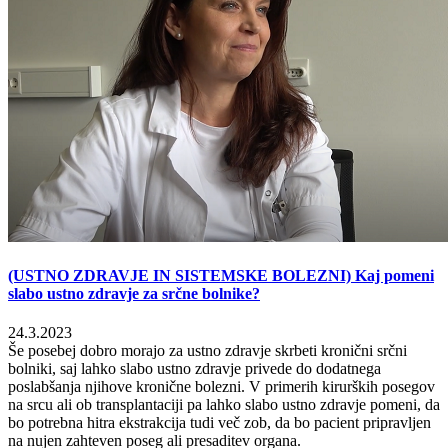
(USTNO ZDRAVJE IN SISTEMSKE BOLEZNI) Kaj pomeni
slabo ustno zdravje za srčne bolnike?
24.3.2023
Še posebej dobro morajo za ustno zdravje skrbeti kronični srčni
bolniki, saj lahko slabo ustno zdravje privede do dodatnega
poslabšanja njihove kronične bolezni. V primerih kirurških posegov
na srcu ali ob transplantaciji pa lahko slabo ustno zdravje pomeni, da
bo potrebna hitra ekstrakcija tudi več zob, da bo pacient pripravljen
na nujen zahteven poseg ali presaditev organa.