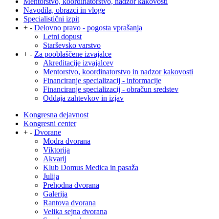
Mentorstvo, koordinatorstvo, nadzor kakovosti
Navodila, obrazci in vloge
Specialistični izpit
+
-
Delovno pravo - pogosta vprašanja
Letni dopust
Starševsko varstvo
+
-
Za pooblaščene izvajalce
Akreditacije izvajalcev
Mentorstvo, koordinatorstvo in nadzor kakovosti
Financiranje specializacij - informacije
Financiranje specializacij - obračun sredstev
Oddaja zahtevkov in izjav
Kongresna dejavnost
Kongresni center
+
-
Dvorane
Modra dvorana
Viktorija
Akvarij
Klub Domus Medica in pasaža
Julija
Prehodna dvorana
Galerija
Rantova dvorana
Velika sejna dvorana