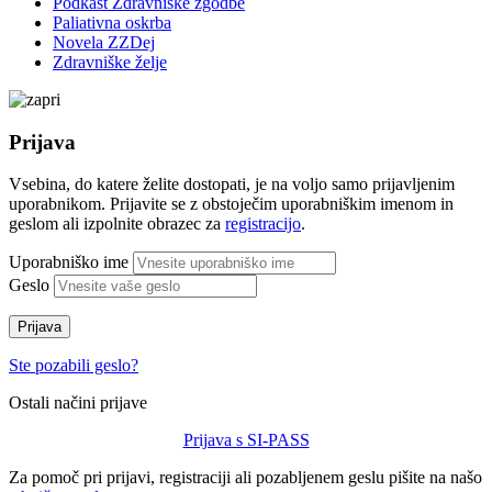
Podkast Zdravniške zgodbe
Paliativna oskrba
Novela ZZDej
Zdravniške želje
Prijava
Vsebina, do katere želite dostopati, je na voljo samo prijavljenim
uporabnikom. Prijavite se z obstoječim uporabniškim imenom in
geslom ali izpolnite obrazec za
registracijo
.
Uporabniško ime
Geslo
Prijava
Ste pozabili geslo?
Ostali načini prijave
Prijava s SI-PASS
Za pomoč pri prijavi, registraciji ali pozabljenem geslu pišite na našo