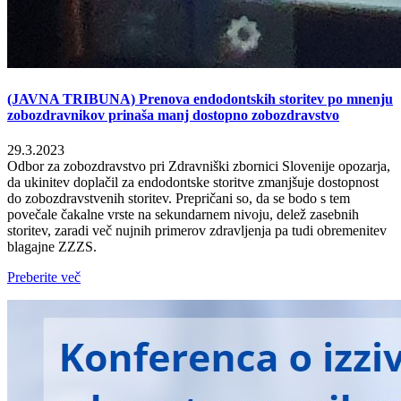
(JAVNA TRIBUNA) Prenova endodontskih storitev po mnenju
zobozdravnikov prinaša manj dostopno zobozdravstvo
29.3.2023
Odbor za zobozdravstvo pri Zdravniški zbornici Slovenije opozarja,
da ukinitev doplačil za endodontske storitve zmanjšuje dostopnost
do zobozdravstvenih storitev. Prepričani so, da se bodo s tem
povečale čakalne vrste na sekundarnem nivoju, delež zasebnih
storitev, zaradi več nujnih primerov zdravljenja pa tudi obremenitev
blagajne ZZZS.
Preberite več