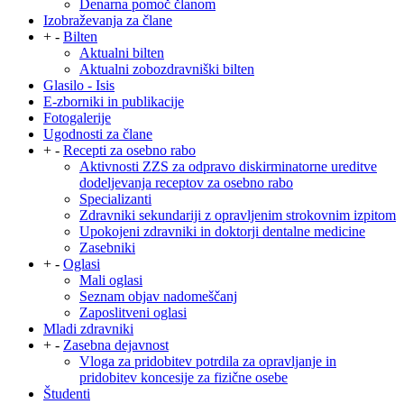
Denarna pomoč članom
Izobraževanja za člane
+
-
Bilten
Aktualni bilten
Aktualni zobozdravniški bilten
Glasilo - Isis
E-zborniki in publikacije
Fotogalerije
Ugodnosti za člane
+
-
Recepti za osebno rabo
Aktivnosti ZZS za odpravo diskirminatorne ureditve
dodeljevanja receptov za osebno rabo
Specializanti
Zdravniki sekundariji z opravljenim strokovnim izpitom
Upokojeni zdravniki in doktorji dentalne medicine
Zasebniki
+
-
Oglasi
Mali oglasi
Seznam objav nadomeščanj
Zaposlitveni oglasi
Mladi zdravniki
+
-
Zasebna dejavnost
Vloga za pridobitev potrdila za opravljanje in
pridobitev koncesije za fizične osebe
Študenti