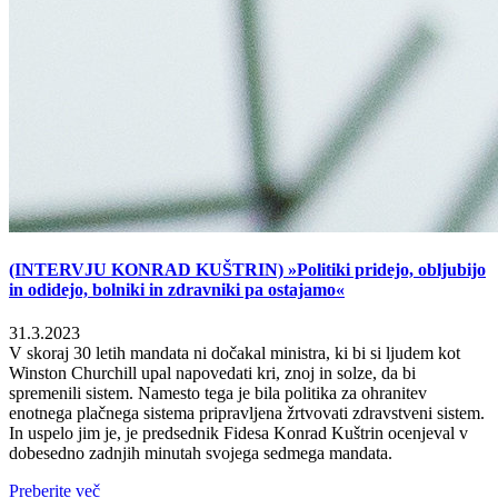
(INTERVJU KONRAD KUŠTRIN) »Politiki pridejo, obljubijo
in odidejo, bolniki in zdravniki pa ostajamo«
31.3.2023
V skoraj 30 letih mandata ni dočakal ministra, ki bi si ljudem kot
Winston Churchill upal napovedati kri, znoj in solze, da bi
spremenili sistem. Namesto tega je bila politika za ohranitev
enotnega plačnega sistema pripravljena žrtvovati zdravstveni sistem.
In uspelo jim je, je predsednik Fidesa Konrad Kuštrin ocenjeval v
dobesedno zadnjih minutah svojega sedmega mandata.
Preberite več