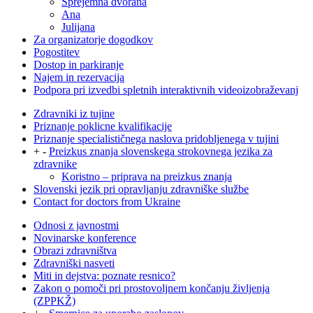
Sprejemna dvorana
Ana
Julijana
Za organizatorje dogodkov
Pogostitev
Dostop in parkiranje
Najem in rezervacija
Podpora pri izvedbi spletnih interaktivnih videoizobraževanj
Zdravniki iz tujine
Priznanje poklicne kvalifikacije
Priznanje specialističnega naslova pridobljenega v tujini
+
-
Preizkus znanja slovenskega strokovnega jezika za
zdravnike
Koristno – priprava na preizkus znanja
Slovenski jezik pri opravljanju zdravniške službe
Contact for doctors from Ukraine
Odnosi z javnostmi
Novinarske konference
Obrazi zdravništva
Zdravniški nasveti
Miti in dejstva: poznate resnico?
Zakon o pomoči pri prostovoljnem končanju življenja
(ZPPKŽ)