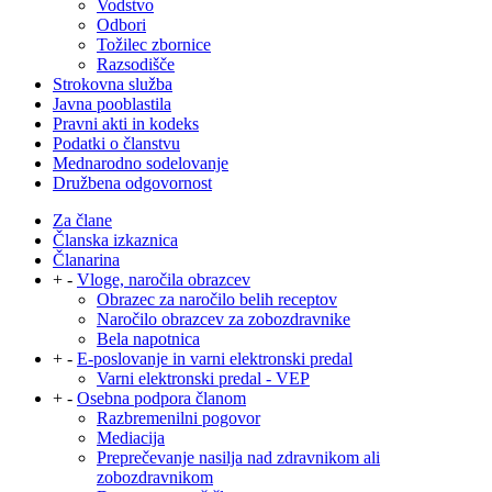
Vodstvo
Odbori
Tožilec zbornice
Razsodišče
Strokovna služba
Javna pooblastila
Pravni akti in kodeks
Podatki o članstvu
Mednarodno sodelovanje
Družbena odgovornost
Za člane
Članska izkaznica
Članarina
+
-
Vloge, naročila obrazcev
Obrazec za naročilo belih receptov
Naročilo obrazcev za zobozdravnike
Bela napotnica
+
-
E-poslovanje in varni elektronski predal
Varni elektronski predal - VEP
+
-
Osebna podpora članom
Razbremenilni pogovor
Mediacija
Preprečevanje nasilja nad zdravnikom ali
zobozdravnikom