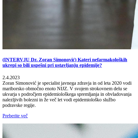
(INTERVJU Dr. Zoran Simonović) Kateri nefarmakoloških
ukrepi so bili uspešni pri ustavljanju epidemije?
2.4.2023
Zoran Simonović je specialist javnega zdravja in od leta 2020 vodi
mariborsko območno enoto NIJZ. V svojem strokovnem delu se
ukvarja s področjem epidemiološkega spremljanja in obvladovanja
nalezljivih bolezni in že več let vodi epidemiološko službo
podravske regije.
Preberite več