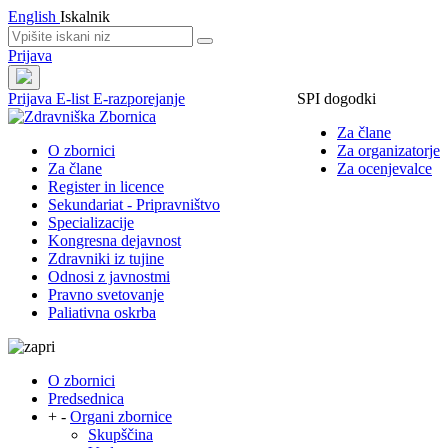
English
Iskalnik
Prijava
Prijava
E-list
E-razporejanje
SPI dogodki
Za člane
O zbornici
Za organizatorje
Za člane
Za ocenjevalce
Register in licence
Sekundariat - Pripravništvo
Specializacije
Kongresna dejavnost
Zdravniki iz tujine
Odnosi z javnostmi
Pravno svetovanje
Paliativna oskrba
O zbornici
Predsednica
+
-
Organi zbornice
Skupščina