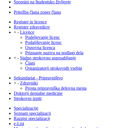
Spomini na študentsko življenje
Pritožba člana zoper člana
Register in licence
Register zdravnikov
+
-
Licence
Podeljevanje licenc
Podaljševanje licenc
Osnovna licenca
Priznanje naziva na podlagi dela
+
-
Stalno strokovno usposabljanje
Člani
Organizatorji strokovnih vsebin
Sekundariat - Pripravništvo
+
-
Zdravniki
Prosta pripravniška delovna mesta
Doktorji dentalne medicine
Strokovni izpiti
Specializacije
Seznam specializacij
Razpisi specializacij
e-List