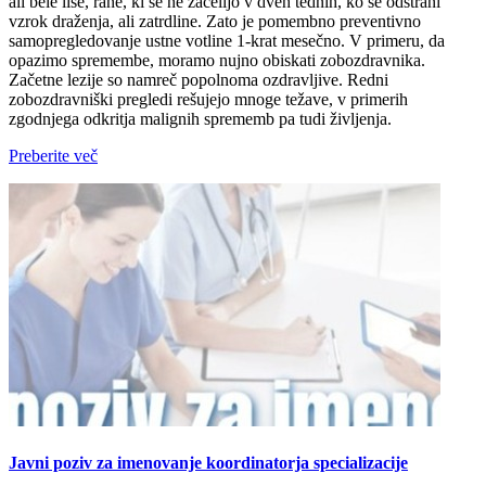
ali bele lise, rane, ki se ne zacelijo v dveh tednih, ko se odstrani
vzrok draženja, ali zatrdline. Zato je pomembno preventivno
samopregledovanje ustne votline 1-krat mesečno. V primeru, da
opazimo spremembe, moramo nujno obiskati zobozdravnika.
Začetne lezije so namreč popolnoma ozdravljive. Redni
zobozdravniški pregledi rešujejo mnoge težave, v primerih
zgodnjega odkritja malignih sprememb pa tudi življenja.
Preberite več
Javni poziv za imenovanje koordinatorja specializacije