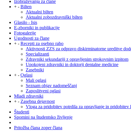
Izobraževanja za člane
+
-
Bilten
Aktualni bilten
Aktualni zobozdravniški bilten
Glasilo - Isis
E-zborniki in publikacije
Fotogalerije
Ugodnosti za člane
+
-
Recepti za osebno rabo
Aktivnosti ZZS za odpravo diskirminatorne ureditve dod
Specializanti
Zdravniki sekundariji z opravljenim strokovnim izpitom
Upokojeni zdravniki in doktorji dentalne medicine
Zasebniki
+
-
Oglasi
Mali oglasi
Seznam objav nadomeščanj
Zaposlitveni oglasi
Mladi zdravniki
+
-
Zasebna dejavnost
Vloga za pridobitev potrdila za opravljanje in pridobitev 
Študenti
Spomini na študentsko življenje
Pritožba člana zoper člana