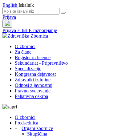
English
Iskalnik
Prijava
Prijava
E-list
E-razporejanje
O zbornici
Za člane
Register in licence
Sekundariat - Pripravništvo
Specializacije
Kongresna dejavnost
Zdravniki iz tujine
Odnosi z javnostmi
Pravno svetovanje
Paliativna oskrba
O zbornici
Predsednica
+
-
Organi zbornice
Skupščina