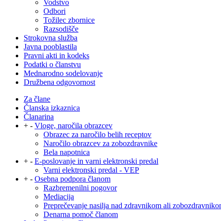
Vodstvo
Odbori
Tožilec zbornice
Razsodišče
Strokovna služba
Javna pooblastila
Pravni akti in kodeks
Podatki o članstvu
Mednarodno sodelovanje
Družbena odgovornost
Za člane
Članska izkaznica
Članarina
+
-
Vloge, naročila obrazcev
Obrazec za naročilo belih receptov
Naročilo obrazcev za zobozdravnike
Bela napotnica
+
-
E-poslovanje in varni elektronski predal
Varni elektronski predal - VEP
+
-
Osebna podpora članom
Razbremenilni pogovor
Mediacija
Preprečevanje nasilja nad zdravnikom ali zobozdravnik
Denarna pomoč članom