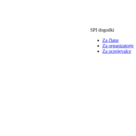
SPI dogodki
Za člane
Za organizatorje
Za ocenjevalce