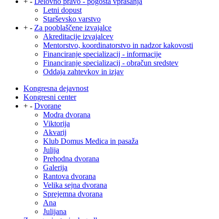
+
-
Delovno pravo - pogosta vprašanja
Letni dopust
Starševsko varstvo
+
-
Za pooblaščene izvajalce
Akreditacije izvajalcev
Mentorstvo, koordinatorstvo in nadzor kakovosti
Financiranje specializacij - informacije
Financiranje specializacij - obračun sredstev
Oddaja zahtevkov in izjav
Kongresna dejavnost
Kongresni center
+
-
Dvorane
Modra dvorana
Viktorija
Akvarij
Klub Domus Medica in pasaža
Julija
Prehodna dvorana
Galerija
Rantova dvorana
Velika sejna dvorana
Sprejemna dvorana
Ana
Julijana