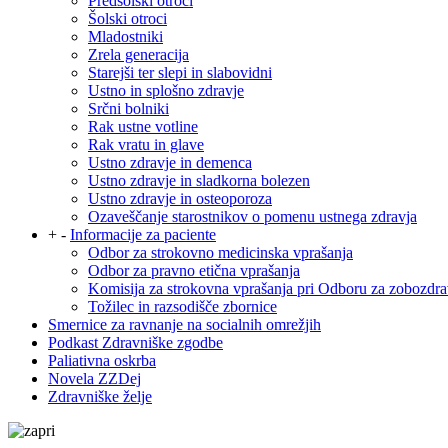
Predšolski otroci
Šolski otroci
Mladostniki
Zrela generacija
Starejši ter slepi in slabovidni
Ustno in splošno zdravje
Srčni bolniki
Rak ustne votline
Rak vratu in glave
Ustno zdravje in demenca
Ustno zdravje in sladkorna bolezen
Ustno zdravje in osteoporoza
Ozaveščanje starostnikov o pomenu ustnega zdravja
+
-
Informacije za paciente
Odbor za strokovno medicinska vprašanja
Odbor za pravno etična vprašanja
Komisija za strokovna vprašanja pri Odboru za zobozdra
Tožilec in razsodišče zbornice
Smernice za ravnanje na socialnih omrežjih
Podkast Zdravniške zgodbe
Paliativna oskrba
Novela ZZDej
Zdravniške želje