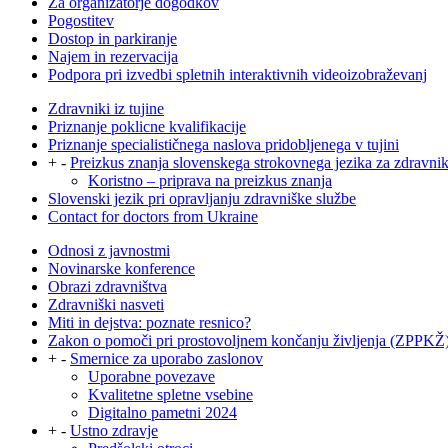
Za organizatorje dogodkov
Pogostitev
Dostop in parkiranje
Najem in rezervacija
Podpora pri izvedbi spletnih interaktivnih videoizobraževanj
Zdravniki iz tujine
Priznanje poklicne kvalifikacije
Priznanje specialističnega naslova pridobljenega v tujini
+
-
Preizkus znanja slovenskega strokovnega jezika za zdravni
Koristno – priprava na preizkus znanja
Slovenski jezik pri opravljanju zdravniške službe
Contact for doctors from Ukraine
Odnosi z javnostmi
Novinarske konference
Obrazi zdravništva
Zdravniški nasveti
Miti in dejstva: poznate resnico?
Zakon o pomoči pri prostovoljnem končanju življenja (ZPPKŽ
+
-
Smernice za uporabo zaslonov
Uporabne povezave
Kvalitetne spletne vsebine
Digitalno pametni 2024
+
-
Ustno zdravje