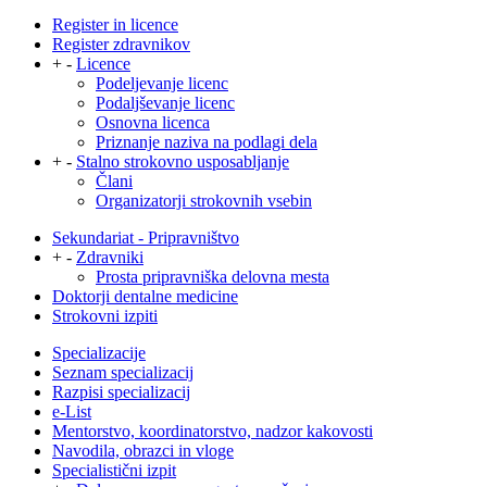
Register in licence
Register zdravnikov
+
-
Licence
Podeljevanje licenc
Podaljševanje licenc
Osnovna licenca
Priznanje naziva na podlagi dela
+
-
Stalno strokovno usposabljanje
Člani
Organizatorji strokovnih vsebin
Sekundariat - Pripravništvo
+
-
Zdravniki
Prosta pripravniška delovna mesta
Doktorji dentalne medicine
Strokovni izpiti
Specializacije
Seznam specializacij
Razpisi specializacij
e-List
Mentorstvo, koordinatorstvo, nadzor kakovosti
Navodila, obrazci in vloge
Specialistični izpit