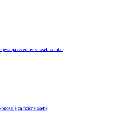
eljevanja receptov za osebno rabo
koncesije za fizične osebe