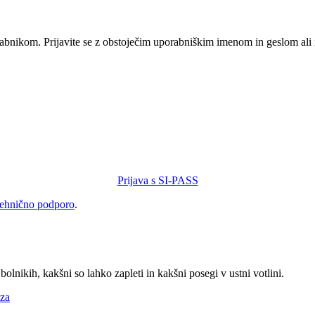
orabnikom. Prijavite se z obstoječim uporabniškim imenom in geslom ali
Prijava s SI-PASS
tehnično podporo
.
bolnikih, kakšni so lahko zapleti in kakšni posegi v ustni votlini.
oza