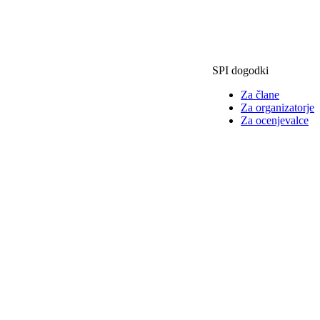
SPI dogodki
Za člane
Za organizatorje
Za ocenjevalce