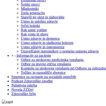
Predšolski otroci
Šolski otroci
Mladostniki
Zrela generacija
Starejši ter slepi in slabovidni
Ustno in splošno zdravje
Srčni bolniki
Rak ustne votline
Rak vratu in glave
Ustno zdravje in demenca
Ustno zdravje in sladkorna bolezen
Ustno zdravje in osteoporoza
Ozaveščanje starostnikov o pomenu ustnega zdravja
+
-
Informacije za paciente
Odbor za strokovno medicinska vprašanja
Odbor za pravno etična vprašanja
Komisija za strokovna vprašanja pri Odboru za zobozdra
Tožilec in razsodišče zbornice
Smernice za ravnanje na socialnih omrežjih
Podkast Zdravniške zgodbe
Paliativna oskrba
Novela ZZDej
Zdravniške želje