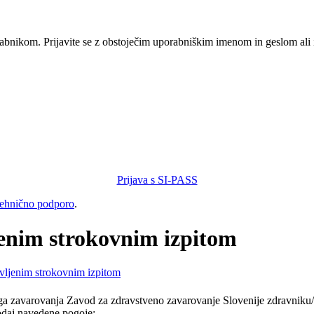
orabnikom. Prijavite se z obstoječim uporabniškim imenom in geslom ali
Prijava s SI-PASS
tehnično podporo
.
jenim strokovnim izpitom
avljenim strokovnim izpitom
a zavarovanja Zavod za zdravstveno zavarovanje Slovenije zdravniku/d
podaj navedene pogoje: