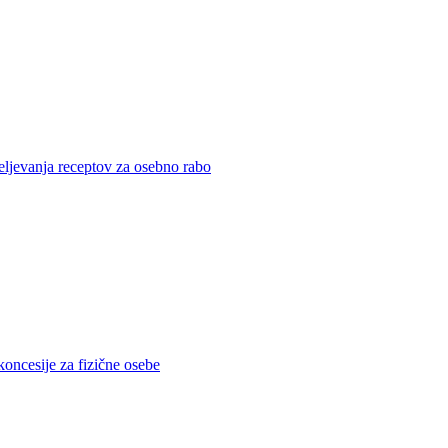
eljevanja receptov za osebno rabo
koncesije za fizične osebe