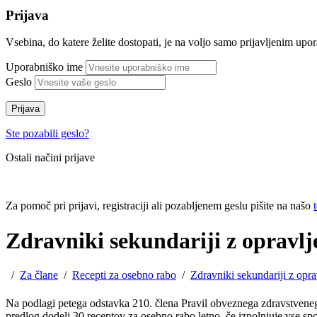
Prijava
Vsebina, do katere želite dostopati, je na voljo samo prijavljenim up
Uporabniško ime
Geslo
Prijava
Ste pozabili geslo?
Ostali načini prijave
Za pomoč pri prijavi, registraciji ali pozabljenem geslu pišite na našo
Zdravniki sekundariji z opravl
/
Za člane
/
Recepti za osebno rabo
/
Zdravniki sekundariji z opr
Na podlagi petega odstavka 210. člena Pravil obveznega zdravstveneg
predlog dodeli 30 receptov za osebno rabo letno, če izpolnjuje vse s