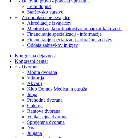
+
-
Delovno pravo - pogosta vprašanja
Letni dopust
Starševsko varstvo
+
-
Za pooblaščene izvajalce
Akreditacije izvajalcev
Mentorstvo, koordinatorstvo in nadzor kakovosti
Financiranje specializacij - informacije
Financiranje specializacij - obračun sredstev
Oddaja zahtevkov in izjav
Kongresna dejavnost
Kongresni center
+
-
Dvorane
Modra dvorana
Viktorija
Akvarij
Klub Domus Medica in pasaža
Julija
Prehodna dvorana
Galerija
Rantova dvorana
Velika sejna dvorana
Sprejemna dvorana
Ana
Julijana