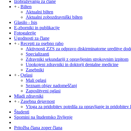
Izobraževanja za člane
+
-
Bilten
Aktualni bilten
Aktualni zobozdravniški bilten
Glasilo - Isis
E-zborniki in publikacije
Fotogalerije
Ugodnosti za člane
+
-
Recepti za osebno rabo
Aktivnosti ZZS za odpravo diskirminatorne ureditve dod
Specializanti
Zdravniki sekundariji z opravljenim strokovnim izpitom
Upokojeni zdravniki in doktorji dentalne medicine
Zasebniki
+
-
Oglasi
Mali oglasi
Seznam objav nadomeščanj
Zaposlitveni oglasi
Mladi zdravniki
+
-
Zasebna dejavnost
Vloga za pridobitev potrdila za opravljanje in pridobitev 
Študenti
Spomini na študentsko življenje
Pritožba člana zoper člana