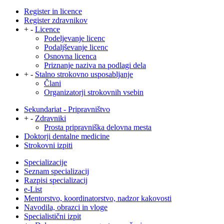
Register in licence
Register zdravnikov
+
-
Licence
Podeljevanje licenc
Podaljševanje licenc
Osnovna licenca
Priznanje naziva na podlagi dela
+
-
Stalno strokovno usposabljanje
Člani
Organizatorji strokovnih vsebin
Sekundariat - Pripravništvo
+
-
Zdravniki
Prosta pripravniška delovna mesta
Doktorji dentalne medicine
Strokovni izpiti
Specializacije
Seznam specializacij
Razpisi specializacij
e-List
Mentorstvo, koordinatorstvo, nadzor kakovosti
Navodila, obrazci in vloge
Specialistični izpit