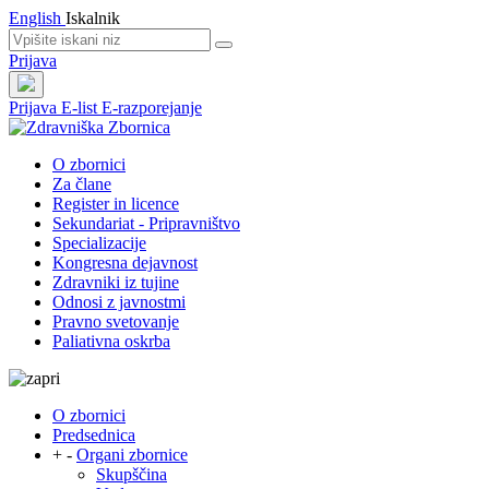
English
Iskalnik
Prijava
Prijava
E-list
E-razporejanje
O zbornici
Za člane
Register in licence
Sekundariat - Pripravništvo
Specializacije
Kongresna dejavnost
Zdravniki iz tujine
Odnosi z javnostmi
Pravno svetovanje
Paliativna oskrba
O zbornici
Predsednica
+
-
Organi zbornice
Skupščina