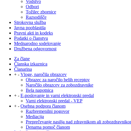
Vodstvo
Odbori
Tožilec zbornice
Razsodišče
Strokovna služba
Javna pooblastila
Pravni akti in kodeks
Podatki o članstvu
Mednarodno sodelovanje
Družbena odgovornost
Za člane
Članska izkaznica
Članarina
+
-
Vloge, naročila obrazcev
Obrazec za naročilo belih receptov
Naročilo obrazcev za zobozdravnike
Bela napotnica
+
-
E-poslovanje in varni elektronski predal
Varni elektronski predal - VEP
+
-
Osebna podpora članom
Razbremenilni pogovor
Mediacija
Preprečevanje nasilja nad zdravnikom ali zobozdravnik
Denarna pomoč članom