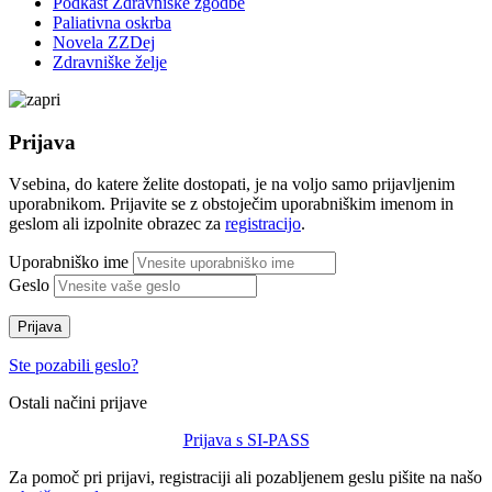
Podkast Zdravniške zgodbe
Paliativna oskrba
Novela ZZDej
Zdravniške želje
Prijava
Vsebina, do katere želite dostopati, je na voljo samo prijavljenim
uporabnikom. Prijavite se z obstoječim uporabniškim imenom in
geslom ali izpolnite obrazec za
registracijo
.
Uporabniško ime
Geslo
Prijava
Ste pozabili geslo?
Ostali načini prijave
Prijava s SI-PASS
Za pomoč pri prijavi, registraciji ali pozabljenem geslu pišite na našo