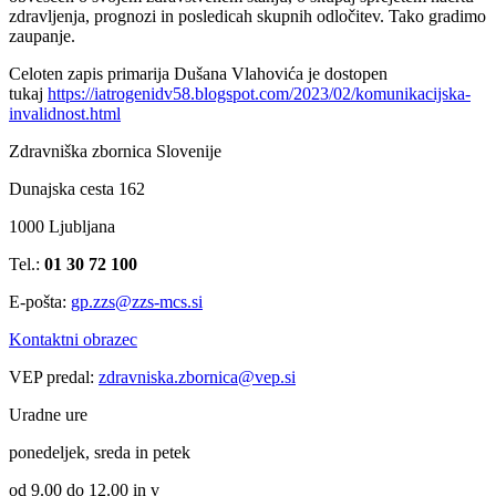
zdravljenja, prognozi in posledicah skupnih odločitev. Tako gradimo
zaupanje.
Celoten zapis primarija Dušana Vlahovića je dostopen
tukaj
https://iatrogenidv58.blogspot.com/2023/02/komunikacijska-
invalidnost.html
Zdravniška zbornica Slovenije
Dunajska cesta 162
1000 Ljubljana
Tel.:
01 30 72 100
E-pošta:
gp.zzs@zzs-mcs.si
Kontaktni obrazec
VEP predal:
zdravniska.zbornica@vep.si
Uradne ure
ponedeljek, sreda in petek
od 9.00 do 12.00 in v