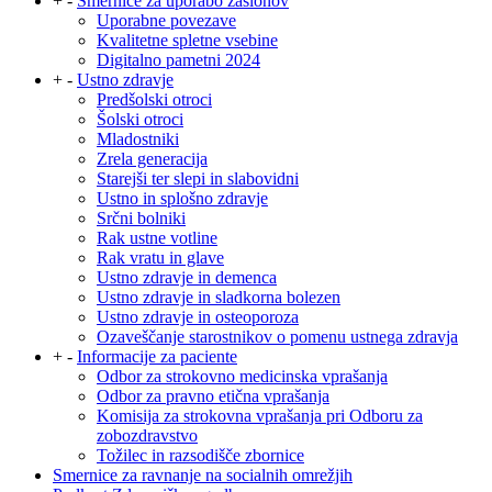
+
-
Smernice za uporabo zaslonov
Uporabne povezave
Kvalitetne spletne vsebine
Digitalno pametni 2024
+
-
Ustno zdravje
Predšolski otroci
Šolski otroci
Mladostniki
Zrela generacija
Starejši ter slepi in slabovidni
Ustno in splošno zdravje
Srčni bolniki
Rak ustne votline
Rak vratu in glave
Ustno zdravje in demenca
Ustno zdravje in sladkorna bolezen
Ustno zdravje in osteoporoza
Ozaveščanje starostnikov o pomenu ustnega zdravja
+
-
Informacije za paciente
Odbor za strokovno medicinska vprašanja
Odbor za pravno etična vprašanja
Komisija za strokovna vprašanja pri Odboru za
zobozdravstvo
Tožilec in razsodišče zbornice
Smernice za ravnanje na socialnih omrežjih