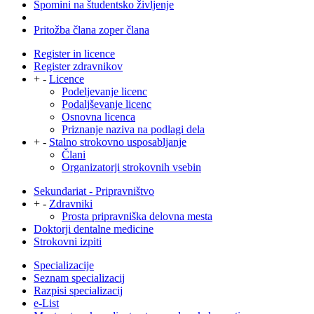
Spomini na študentsko življenje
Pritožba člana zoper člana
Register in licence
Register zdravnikov
+
-
Licence
Podeljevanje licenc
Podaljševanje licenc
Osnovna licenca
Priznanje naziva na podlagi dela
+
-
Stalno strokovno usposabljanje
Člani
Organizatorji strokovnih vsebin
Sekundariat - Pripravništvo
+
-
Zdravniki
Prosta pripravniška delovna mesta
Doktorji dentalne medicine
Strokovni izpiti
Specializacije
Seznam specializacij
Razpisi specializacij
e-List