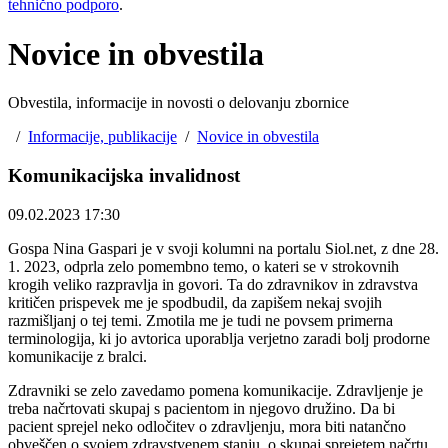
tehnično podporo
.
Novice in obvestila
Obvestila, informacije in novosti o delovanju zbornice
/
Informacije, publikacije
/
Novice in obvestila
Komunikacijska invalidnost
09.02.2023 17:30
Gospa Nina Gaspari je v svoji kolumni na portalu Siol.net, z dne 28.
1. 2023, odprla zelo pomembno temo, o kateri se v strokovnih
krogih veliko razpravlja in govori. Ta do zdravnikov in zdravstva
kritičen prispevek me je spodbudil, da zapišem nekaj svojih
razmišljanj o tej temi. Zmotila me je tudi ne povsem primerna
terminologija, ki jo avtorica uporablja verjetno zaradi bolj prodorne
komunikacije z bralci.
Zdravniki se zelo zavedamo pomena komunikacije. Zdravljenje je
treba načrtovati skupaj s pacientom in njegovo družino. Da bi
pacient sprejel neko odločitev o zdravljenju, mora biti natančno
obveščen o svojem zdravstvenem stanju, o skupaj sprejetem načrtu