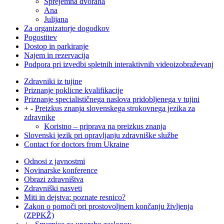
Sprejemna dvorana
Ana
Julijana
Za organizatorje dogodkov
Pogostitev
Dostop in parkiranje
Najem in rezervacija
Podpora pri izvedbi spletnih interaktivnih videoizobraževanj
Zdravniki iz tujine
Priznanje poklicne kvalifikacije
Priznanje specialističnega naslova pridobljenega v tujini
+
-
Preizkus znanja slovenskega strokovnega jezika za
zdravnike
Koristno – priprava na preizkus znanja
Slovenski jezik pri opravljanju zdravniške službe
Contact for doctors from Ukraine
Odnosi z javnostmi
Novinarske konference
Obrazi zdravništva
Zdravniški nasveti
Miti in dejstva: poznate resnico?
Zakon o pomoči pri prostovoljnem končanju življenja
(ZPPKŽ)