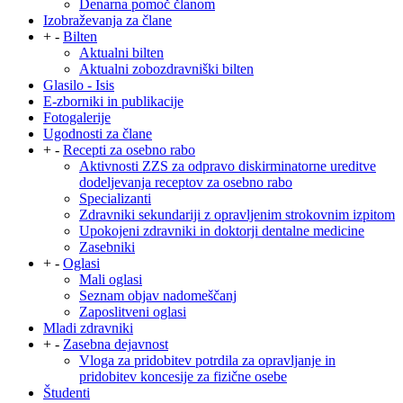
Denarna pomoč članom
Izobraževanja za člane
+
-
Bilten
Aktualni bilten
Aktualni zobozdravniški bilten
Glasilo - Isis
E-zborniki in publikacije
Fotogalerije
Ugodnosti za člane
+
-
Recepti za osebno rabo
Aktivnosti ZZS za odpravo diskirminatorne ureditve
dodeljevanja receptov za osebno rabo
Specializanti
Zdravniki sekundariji z opravljenim strokovnim izpitom
Upokojeni zdravniki in doktorji dentalne medicine
Zasebniki
+
-
Oglasi
Mali oglasi
Seznam objav nadomeščanj
Zaposlitveni oglasi
Mladi zdravniki
+
-
Zasebna dejavnost
Vloga za pridobitev potrdila za opravljanje in
pridobitev koncesije za fizične osebe
Študenti