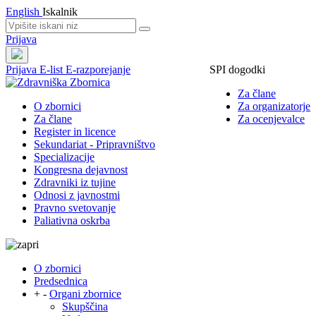
English
Iskalnik
Prijava
Prijava
E-list
E-razporejanje
SPI dogodki
Za člane
O zbornici
Za organizatorje
Za člane
Za ocenjevalce
Register in licence
Sekundariat - Pripravništvo
Specializacije
Kongresna dejavnost
Zdravniki iz tujine
Odnosi z javnostmi
Pravno svetovanje
Paliativna oskrba
O zbornici
Predsednica
+
-
Organi zbornice
Skupščina