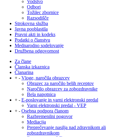
Vodstvo
Odbori
Tožilec zbornice
Razsodišče
Strokovna služba
Javna pooblastila
Pravni akti in kodeks
Podatki o članstvu
Mednarodno sodelovanje
Družbena odgovornost
Za člane
Članska izkaznica
Članarina
+
-
Vloge, naročila obrazcev
Obrazec za naročilo belih receptov
Naročilo obrazcev za zobozdravnike
Bela napotnica
+
-
E-poslovanje in varni elektronski predal
Varni elektronski predal - VEP
+
-
Osebna podpora članom
Razbremenilni pogovor
Mediacija
Preprečevanje nasilja nad zdravnikom ali
zobozdravnikom