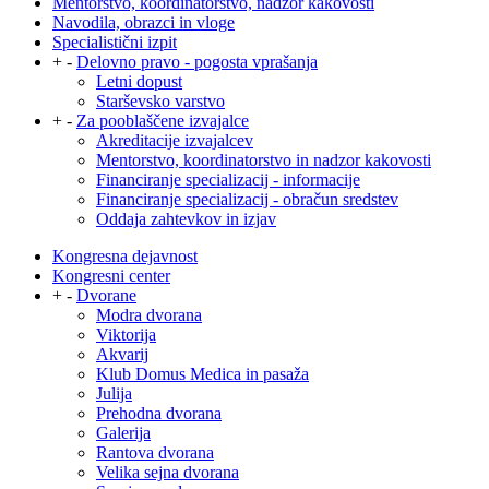
Mentorstvo, koordinatorstvo, nadzor kakovosti
Navodila, obrazci in vloge
Specialistični izpit
+
-
Delovno pravo - pogosta vprašanja
Letni dopust
Starševsko varstvo
+
-
Za pooblaščene izvajalce
Akreditacije izvajalcev
Mentorstvo, koordinatorstvo in nadzor kakovosti
Financiranje specializacij - informacije
Financiranje specializacij - obračun sredstev
Oddaja zahtevkov in izjav
Kongresna dejavnost
Kongresni center
+
-
Dvorane
Modra dvorana
Viktorija
Akvarij
Klub Domus Medica in pasaža
Julija
Prehodna dvorana
Galerija
Rantova dvorana
Velika sejna dvorana