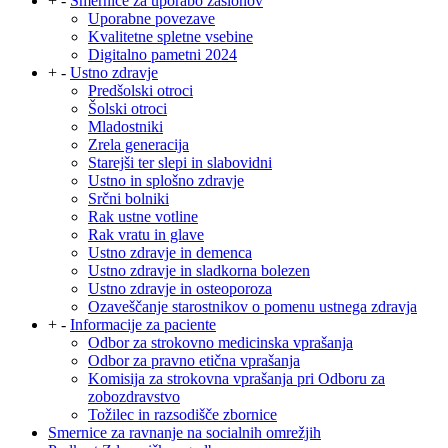
+
-
Smernice za uporabo zaslonov
Uporabne povezave
Kvalitetne spletne vsebine
Digitalno pametni 2024
+
-
Ustno zdravje
Predšolski otroci
Šolski otroci
Mladostniki
Zrela generacija
Starejši ter slepi in slabovidni
Ustno in splošno zdravje
Srčni bolniki
Rak ustne votline
Rak vratu in glave
Ustno zdravje in demenca
Ustno zdravje in sladkorna bolezen
Ustno zdravje in osteoporoza
Ozaveščanje starostnikov o pomenu ustnega zdravja
+
-
Informacije za paciente
Odbor za strokovno medicinska vprašanja
Odbor za pravno etična vprašanja
Komisija za strokovna vprašanja pri Odboru za
zobozdravstvo
Tožilec in razsodišče zbornice
Smernice za ravnanje na socialnih omrežjih