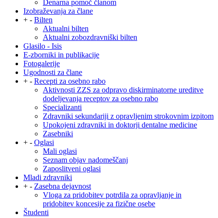
Denarna pomoč članom
Izobraževanja za člane
+
-
Bilten
Aktualni bilten
Aktualni zobozdravniški bilten
Glasilo - Isis
E-zborniki in publikacije
Fotogalerije
Ugodnosti za člane
+
-
Recepti za osebno rabo
Aktivnosti ZZS za odpravo diskirminatorne ureditve
dodeljevanja receptov za osebno rabo
Specializanti
Zdravniki sekundariji z opravljenim strokovnim izpitom
Upokojeni zdravniki in doktorji dentalne medicine
Zasebniki
+
-
Oglasi
Mali oglasi
Seznam objav nadomeščanj
Zaposlitveni oglasi
Mladi zdravniki
+
-
Zasebna dejavnost
Vloga za pridobitev potrdila za opravljanje in
pridobitev koncesije za fizične osebe
Študenti