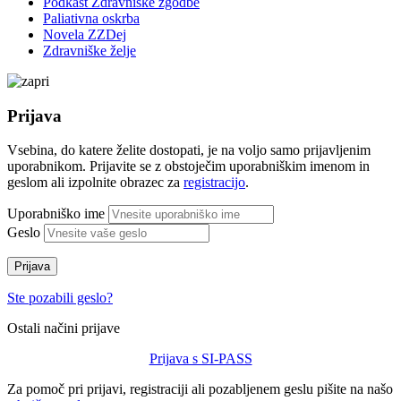
Podkast Zdravniške zgodbe
Paliativna oskrba
Novela ZZDej
Zdravniške želje
Prijava
Vsebina, do katere želite dostopati, je na voljo samo prijavljenim
uporabnikom. Prijavite se z obstoječim uporabniškim imenom in
geslom ali izpolnite obrazec za
registracijo
.
Uporabniško ime
Geslo
Prijava
Ste pozabili geslo?
Ostali načini prijave
Prijava s SI-PASS
Za pomoč pri prijavi, registraciji ali pozabljenem geslu pišite na našo