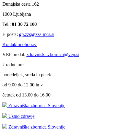
Dunajska cesta 162
1000 Ljubljana
Tel.:
01 30 72 100
E-pošta:
gp.zzs@zzs-mcs.si
Kontaktni obrazec
VEP predal:
zdravniska.zbornica@vep.si
Uradne ure
ponedeljek, sreda in petek
od 9.00 do 12.00 in v
četrtek od 13.00 do 16.00
Zdravniška zbornica Slovenije
Ustno zdravje
Zdravniška zbornica Slovenije