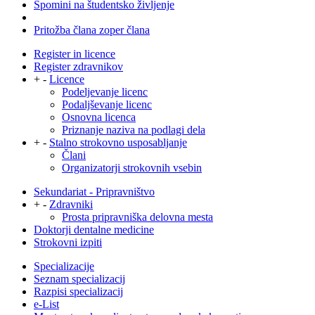
Spomini na študentsko življenje
Pritožba člana zoper člana
Register in licence
Register zdravnikov
+
-
Licence
Podeljevanje licenc
Podaljševanje licenc
Osnovna licenca
Priznanje naziva na podlagi dela
+
-
Stalno strokovno usposabljanje
Člani
Organizatorji strokovnih vsebin
Sekundariat - Pripravništvo
+
-
Zdravniki
Prosta pripravniška delovna mesta
Doktorji dentalne medicine
Strokovni izpiti
Specializacije
Seznam specializacij
Razpisi specializacij
e-List