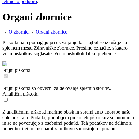
tehnično podporo
.
Organi zbornice
/
O zbornici
/
Organi zbornice
Piškotki nam pomagajo pri ustvarjanju kar najboljše izkušnje na
spletnem mestu Zdravniške zbornice. Prosimo označite, s katero
vrsto piškotkov soglašate. Več o piškotkih lahko preberete
.
Nujni piškotki
Nujni piškotki so obvezni za delovanje spletnih storitev.
Analitični piškotki
Z analitičnimi piškotki merimo obisk in spremljamo uporabo naše
spletne strani. Podatki, pridobljeni preko teh piškotkov so anonimni
in se ne povezujejo z osebnimi podatki. Teh podatkov ne delimo z
nobenimi tretjimi osebami za njihovo samostojno uporabo.