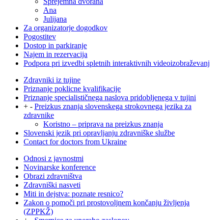
Sprejemna dvorana
Ana
Julijana
Za organizatorje dogodkov
Pogostitev
Dostop in parkiranje
Najem in rezervacija
Podpora pri izvedbi spletnih interaktivnih videoizobraževanj
Zdravniki iz tujine
Priznanje poklicne kvalifikacije
Priznanje specialističnega naslova pridobljenega v tujini
+
-
Preizkus znanja slovenskega strokovnega jezika za
zdravnike
Koristno – priprava na preizkus znanja
Slovenski jezik pri opravljanju zdravniške službe
Contact for doctors from Ukraine
Odnosi z javnostmi
Novinarske konference
Obrazi zdravništva
Zdravniški nasveti
Miti in dejstva: poznate resnico?
Zakon o pomoči pri prostovoljnem končanju življenja
(ZPPKŽ)