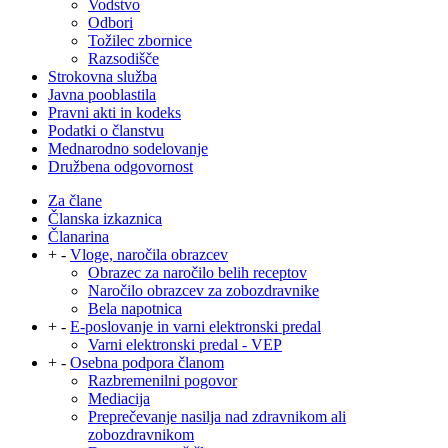
Vodstvo
Odbori
Tožilec zbornice
Razsodišče
Strokovna služba
Javna pooblastila
Pravni akti in kodeks
Podatki o članstvu
Mednarodno sodelovanje
Družbena odgovornost
Za člane
Članska izkaznica
Članarina
+
-
Vloge, naročila obrazcev
Obrazec za naročilo belih receptov
Naročilo obrazcev za zobozdravnike
Bela napotnica
+
-
E-poslovanje in varni elektronski predal
Varni elektronski predal - VEP
+
-
Osebna podpora članom
Razbremenilni pogovor
Mediacija
Preprečevanje nasilja nad zdravnikom ali
zobozdravnikom