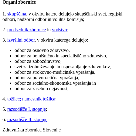
Organi zbornice
1.
skupščina
, v okviru katere delujejo skupščinski svet, regijski
odbori, nadzorni odbor in volilna komisija;
2.
predsednik zbornice
in
vodstvo
;
3.
izvršilni odbor
, v okviru katerega delujejo:
odbor za osnovno zdravstvo,
odbor za bolnišnično in specialistično zdravstvo,
odbor za zobozdravstvo,
svet za izobraževanje in usposabljanje zdravnikov,
odbor za strokovno-medicinska vprašanja,
odbor za pravno-etična vprašanja,
odbor za socialno-ekonomska vprašanja in
odbor za zasebno dejavnost;
4.
tožilec; namestnik tožilca
;
5.
razsodišče I. stopnje
;
6.
razsodišče II. stopnje
.
Zdravniška zbornica Slovenije