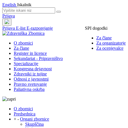
English
Iskalnik
Prijava
Prijava
E-list
E-razporejanje
SPI dogodki
Za člane
O zbornici
Za organizatorje
Za člane
Za ocenjevalce
Register in licence
Sekundariat - Pripravništvo
Specializacije
Kongresna dejavnost
Zdravniki iz tujine
Odnosi z javnostmi
Pravno svetovanje
Paliativna oskrba
O zbornici
Predsednica
+
-
Organi zbornice
Skupščina