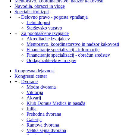
Mentorstvo, koordinatorstvo, nadzor kakovosti
Navodila, obrazci in vloge
Specialistični izpit
+
-
Delovno pravo - pogosta vprašanja
Letni dopust
Starševsko varstvo
+
-
Za pooblaščene izvajalce
Akreditacije izvajalcev
Mentorstvo, koordinatorstvo in nadzor kakovosti
Financiranje specializacij - informacije
Financiranje specializacij - obračun sredstev
Oddaja zahtevkov in izjav
Kongresna dejavnost
Kongresni center
+
-
Dvorane
Modra dvorana
Viktorija
Akvarij
Klub Domus Medica in pasaža
Julija
Prehodna dvorana
Galerija
Rantova dvorana
Velika sejna dvorana