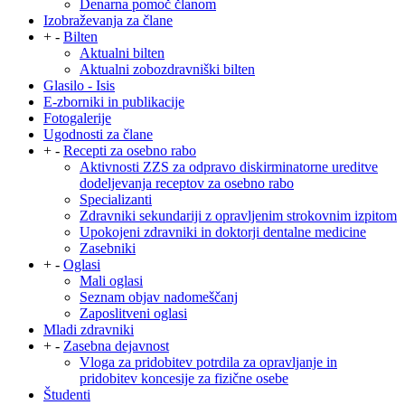
Denarna pomoč članom
Izobraževanja za člane
+
-
Bilten
Aktualni bilten
Aktualni zobozdravniški bilten
Glasilo - Isis
E-zborniki in publikacije
Fotogalerije
Ugodnosti za člane
+
-
Recepti za osebno rabo
Aktivnosti ZZS za odpravo diskirminatorne ureditve
dodeljevanja receptov za osebno rabo
Specializanti
Zdravniki sekundariji z opravljenim strokovnim izpitom
Upokojeni zdravniki in doktorji dentalne medicine
Zasebniki
+
-
Oglasi
Mali oglasi
Seznam objav nadomeščanj
Zaposlitveni oglasi
Mladi zdravniki
+
-
Zasebna dejavnost
Vloga za pridobitev potrdila za opravljanje in
pridobitev koncesije za fizične osebe
Študenti