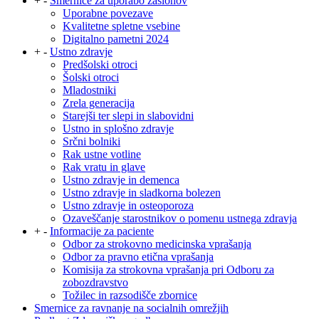
+
-
Smernice za uporabo zaslonov
Uporabne povezave
Kvalitetne spletne vsebine
Digitalno pametni 2024
+
-
Ustno zdravje
Predšolski otroci
Šolski otroci
Mladostniki
Zrela generacija
Starejši ter slepi in slabovidni
Ustno in splošno zdravje
Srčni bolniki
Rak ustne votline
Rak vratu in glave
Ustno zdravje in demenca
Ustno zdravje in sladkorna bolezen
Ustno zdravje in osteoporoza
Ozaveščanje starostnikov o pomenu ustnega zdravja
+
-
Informacije za paciente
Odbor za strokovno medicinska vprašanja
Odbor za pravno etična vprašanja
Komisija za strokovna vprašanja pri Odboru za
zobozdravstvo
Tožilec in razsodišče zbornice
Smernice za ravnanje na socialnih omrežjih