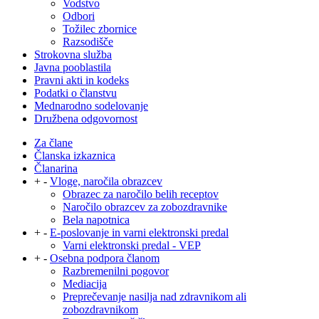
Vodstvo
Odbori
Tožilec zbornice
Razsodišče
Strokovna služba
Javna pooblastila
Pravni akti in kodeks
Podatki o članstvu
Mednarodno sodelovanje
Družbena odgovornost
Za člane
Članska izkaznica
Članarina
+
-
Vloge, naročila obrazcev
Obrazec za naročilo belih receptov
Naročilo obrazcev za zobozdravnike
Bela napotnica
+
-
E-poslovanje in varni elektronski predal
Varni elektronski predal - VEP
+
-
Osebna podpora članom
Razbremenilni pogovor
Mediacija
Preprečevanje nasilja nad zdravnikom ali
zobozdravnikom