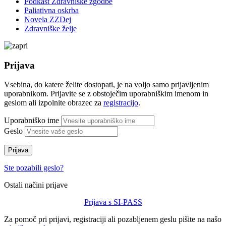
Podkast Zdravniške zgodbe
Paliativna oskrba
Novela ZZDej
Zdravniške želje
Prijava
Vsebina, do katere želite dostopati, je na voljo samo prijavljenim
uporabnikom. Prijavite se z obstoječim uporabniškim imenom in
geslom ali izpolnite obrazec za
registracijo
.
Uporabniško ime
Geslo
Prijava
Ste pozabili geslo?
Ostali načini prijave
Prijava s SI-PASS
Za pomoč pri prijavi, registraciji ali pozabljenem geslu pišite na našo