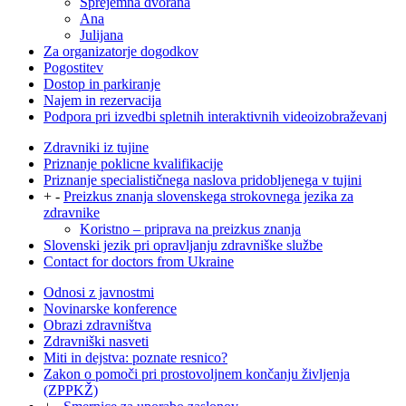
Sprejemna dvorana
Ana
Julijana
Za organizatorje dogodkov
Pogostitev
Dostop in parkiranje
Najem in rezervacija
Podpora pri izvedbi spletnih interaktivnih videoizobraževanj
Zdravniki iz tujine
Priznanje poklicne kvalifikacije
Priznanje specialističnega naslova pridobljenega v tujini
+
-
Preizkus znanja slovenskega strokovnega jezika za
zdravnike
Koristno – priprava na preizkus znanja
Slovenski jezik pri opravljanju zdravniške službe
Contact for doctors from Ukraine
Odnosi z javnostmi
Novinarske konference
Obrazi zdravništva
Zdravniški nasveti
Miti in dejstva: poznate resnico?
Zakon o pomoči pri prostovoljnem končanju življenja
(ZPPKŽ)