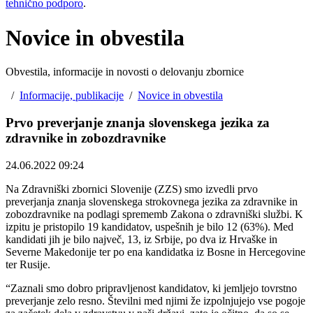
tehnično podporo
.
Novice in obvestila
Obvestila, informacije in novosti o delovanju zbornice
/
Informacije, publikacije
/
Novice in obvestila
Prvo preverjanje znanja slovenskega jezika za
zdravnike in zobozdravnike
24.06.2022 09:24
Na Zdravniški zbornici Slovenije (ZZS) smo izvedli prvo
preverjanja znanja slovenskega strokovnega jezika za zdravnike in
zobozdravnike na podlagi sprememb Zakona o zdravniški službi. K
izpitu je pristopilo 19 kandidatov, uspešnih je bilo 12 (63%). Med
kandidati jih je bilo največ, 13, iz Srbije, po dva iz Hrvaške in
Severne Makedonije ter po ena kandidatka iz Bosne in Hercegovine
ter Rusije.
“Zaznali smo dobro pripravljenost kandidatov, ki jemljejo tovrstno
preverjanje zelo resno. Številni med njimi že izpolnjujejo vse pogoje