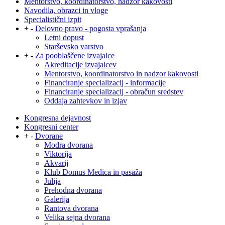
Mentorstvo, koordinatorstvo, nadzor kakovosti
Navodila, obrazci in vloge
Specialistični izpit
+
-
Delovno pravo - pogosta vprašanja
Letni dopust
Starševsko varstvo
+
-
Za pooblaščene izvajalce
Akreditacije izvajalcev
Mentorstvo, koordinatorstvo in nadzor kakovosti
Financiranje specializacij - informacije
Financiranje specializacij - obračun sredstev
Oddaja zahtevkov in izjav
Kongresna dejavnost
Kongresni center
+
-
Dvorane
Modra dvorana
Viktorija
Akvarij
Klub Domus Medica in pasaža
Julija
Prehodna dvorana
Galerija
Rantova dvorana
Velika sejna dvorana