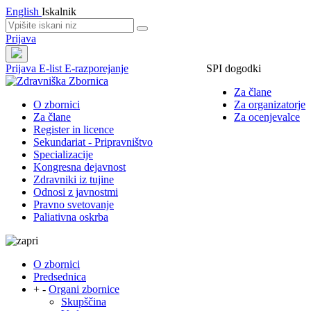
English
Iskalnik
Prijava
Prijava
E-list
E-razporejanje
SPI dogodki
Za člane
O zbornici
Za organizatorje
Za člane
Za ocenjevalce
Register in licence
Sekundariat - Pripravništvo
Specializacije
Kongresna dejavnost
Zdravniki iz tujine
Odnosi z javnostmi
Pravno svetovanje
Paliativna oskrba
O zbornici
Predsednica
+
-
Organi zbornice
Skupščina