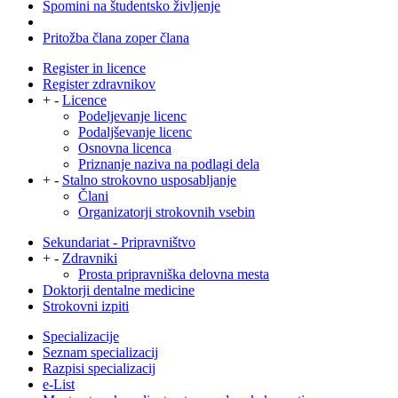
Spomini na študentsko življenje
Pritožba člana zoper člana
Register in licence
Register zdravnikov
+
-
Licence
Podeljevanje licenc
Podaljševanje licenc
Osnovna licenca
Priznanje naziva na podlagi dela
+
-
Stalno strokovno usposabljanje
Člani
Organizatorji strokovnih vsebin
Sekundariat - Pripravništvo
+
-
Zdravniki
Prosta pripravniška delovna mesta
Doktorji dentalne medicine
Strokovni izpiti
Specializacije
Seznam specializacij
Razpisi specializacij
e-List