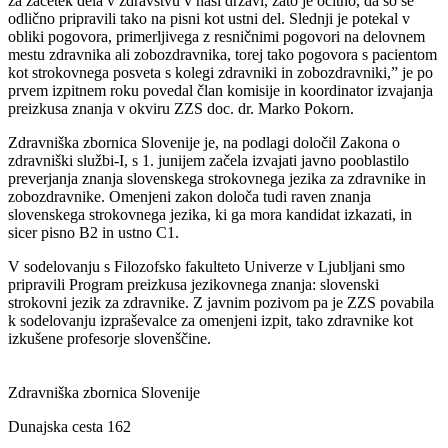
za začetek dela v zdravstvu v naši državi, zato je očitno, da so se
odlično pripravili tako na pisni kot ustni del. Slednji je potekal v
obliki pogovora, primerljivega z resničnimi pogovori na delovnem
mestu zdravnika ali zobozdravnika, torej tako pogovora s pacientom
kot strokovnega posveta s kolegi zdravniki in zobozdravniki,” je po
prvem izpitnem roku povedal član komisije in koordinator izvajanja
preizkusa znanja v okviru ZZS doc. dr. Marko Pokorn.
Zdravniška zbornica Slovenije je, na podlagi določil Zakona o
zdravniški službi-I, s 1. junijem začela izvajati javno pooblastilo
preverjanja znanja slovenskega strokovnega jezika za zdravnike in
zobozdravnike. Omenjeni zakon določa tudi raven znanja
slovenskega strokovnega jezika, ki ga mora kandidat izkazati, in
sicer pisno B2 in ustno C1.
V sodelovanju s Filozofsko fakulteto Univerze v Ljubljani smo
pripravili Program preizkusa jezikovnega znanja: slovenski
strokovni jezik za zdravnike. Z javnim pozivom pa je ZZS povabila
k sodelovanju izpraševalce za omenjeni izpit, tako zdravnike kot
izkušene profesorje slovenščine.
Zdravniška zbornica Slovenije
Dunajska cesta 162