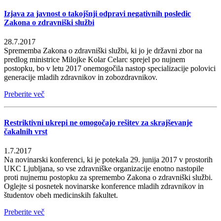
Izjava za javnost o takojšnji odpravi negativnih posledic
Zakona o zdravniški službi
28.7.2017
Sprememba Zakona o zdravniški službi, ki jo je državni zbor na
predlog ministrice Milojke Kolar Celarc sprejel po nujnem
postopku, bo v letu 2017 onemogočila nastop specializacije polovici
generacije mladih zdravnikov in zobozdravnikov.
Preberite več
Restriktivni ukrepi ne omogočajo rešitev za skrajševanje
čakalnih vrst
1.7.2017
Na novinarski konferenci, ki je potekala 29. junija 2017 v prostorih
UKC Ljubljana, so vse zdravniške organizacije enotno nastopile
proti nujnemu postopku za spremembo Zakona o zdravniški službi.
Oglejte si posnetek novinarske konference mladih zdravnikov in
študentov obeh medicinskih fakultet.
Preberite več