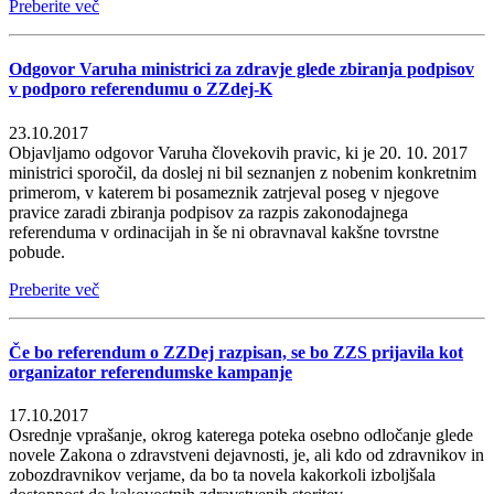
Preberite več
Odgovor Varuha ministrici za zdravje glede zbiranja podpisov
v podporo referendumu o ZZdej-K
23.10.2017
Objavljamo odgovor Varuha človekovih pravic, ki je 20. 10. 2017
ministrici sporočil, da doslej ni bil seznanjen z nobenim konkretnim
primerom, v katerem bi posameznik zatrjeval poseg v njegove
pravice zaradi zbiranja podpisov za razpis zakonodajnega
referenduma v ordinacijah in še ni obravnaval kakšne tovrstne
pobude.
Preberite več
Če bo referendum o ZZDej razpisan, se bo ZZS prijavila kot
organizator referendumske kampanje
17.10.2017
Osrednje vprašanje, okrog katerega poteka osebno odločanje glede
novele Zakona o zdravstveni dejavnosti, je, ali kdo od zdravnikov in
zobozdravnikov verjame, da bo ta novela kakorkoli izboljšala