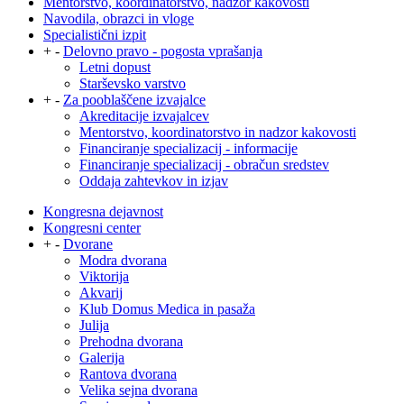
Mentorstvo, koordinatorstvo, nadzor kakovosti
Navodila, obrazci in vloge
Specialistični izpit
+
-
Delovno pravo - pogosta vprašanja
Letni dopust
Starševsko varstvo
+
-
Za pooblaščene izvajalce
Akreditacije izvajalcev
Mentorstvo, koordinatorstvo in nadzor kakovosti
Financiranje specializacij - informacije
Financiranje specializacij - obračun sredstev
Oddaja zahtevkov in izjav
Kongresna dejavnost
Kongresni center
+
-
Dvorane
Modra dvorana
Viktorija
Akvarij
Klub Domus Medica in pasaža
Julija
Prehodna dvorana
Galerija
Rantova dvorana
Velika sejna dvorana