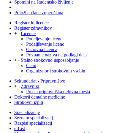
Spomini na študentsko življenje
Pritožba člana zoper člana
Register in licence
Register zdravnikov
+
-
Licence
Podeljevanje licenc
Podaljševanje licenc
Osnovna licenca
Priznanje naziva na podlagi dela
+
-
Stalno strokovno usposabljanje
Člani
Organizatorji strokovnih vsebin
Sekundariat - Pripravništvo
+
-
Zdravniki
Prosta pripravniška delovna mesta
Doktorji dentalne medicine
Strokovni izpiti
Specializacije
Seznam specializacij
Razpisi specializacij
e-List