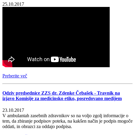
25.10.2017
Preberite več
Odziv predsednice ZZS dr. Zdenke Čebašek - Travnik na
izjavo Komisije za medicinsko etiko, posredovano medijem
23.10.2017
V ambulantah zasebnih zdravnikov so na voljo zgolj informacije o
tem, da zbiranje podpisov poteka, na kakšen način je podpis mogoče
oddati, in obrazci za oddajo podpisa.