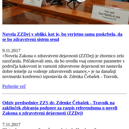
Novela ZZDej v obliki, kot je, bo verjetno sama poskrbela, da
se bo zdravstveni sistem sesul
9.11.2017
»Novela Zakona o zdravstveni dejavnosti (ZZDej) je zbornico zelo
razočarala. Pričakovali smo, da bo uvedla vsaj osnovne parametre s
področja kakovosti in varnosti zdravstvene dejavnosti ter nastavila
dobre temelje za vodenje zdravstvenih ustanov,« je na današnji
novinarski konferenci izpostavila dr. Zdenka Čebašek - Travnik.
Preberite več
Odziv predsednice ZZS dr. Zdenke Čebašek - Travnik na
zaključek zbiranja podpore za razpis referenduma o noveli
Zakona o zdravstveni dejavnosti (ZZDej)
7.11.2017