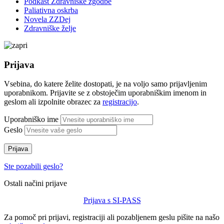
Podkast Zdravniške zgodbe
Paliativna oskrba
Novela ZZDej
Zdravniške želje
Prijava
Vsebina, do katere želite dostopati, je na voljo samo prijavljenim
uporabnikom. Prijavite se z obstoječim uporabniškim imenom in
geslom ali izpolnite obrazec za
registracijo
.
Uporabniško ime
Geslo
Prijava
Ste pozabili geslo?
Ostali načini prijave
Prijava s SI-PASS
Za pomoč pri prijavi, registraciji ali pozabljenem geslu pišite na našo