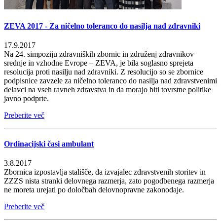
ZEVA 2017 - Za ničelno toleranco do nasilja nad zdravniki
17.9.2017
Na 24. simpoziju zdravniških zbornic in združenj zdravnikov
srednje in vzhodne Evrope – ZEVA, je bila soglasno sprejeta
resolucija proti nasilju nad zdravniki. Z resolucijo so se zbornice
podpisnice zavzele za ničelno toleranco do nasilja nad zdravstvenimi
delavci na vseh ravneh zdravstva in da morajo biti tovrstne politike
javno podprte.
Preberite več
Ordinacijski časi ambulant
3.8.2017
Zbornica izpostavlja stališče, da izvajalec zdravstvenih storitev in
ZZZS nista stranki delovnega razmerja, zato pogodbenega razmerja
ne moreta urejati po določbah delovnopravne zakonodaje.
Preberite več