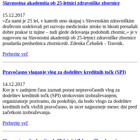
Slavnostna akademija ob 25-letnici zdravniške zbornice
15.12.2017
»Za nami je 25 let, v katerih smo skupaj s Slovenskim zdravniškim
društvom sodelovali pri razvoju medicinske stroke in hkrati prenašali
dobre prakse iz tujine – tudi glede delovanja podobnih zbornic,« je v
nagovoru na Slavnostni akademiji ob 25-letnici zdravniške zbornice
poudarila predsednica zbornicedr. Zdenka Čebašek - Travnik.
Preberite več
Pravočasno vlaganje vlog za dodelitev kreditnih točk (SPI)
14.12.2017
Ker je v zadnjem času zaznati porast nepravočasnih vlog za
dodelitev kreditnih točk (SPI) strokovnim izobraževanjem,
organizatorje pozivamo, da poskrbijo, da bodo vlogo za dodelitev
kreditnih točk vložili pravočasno, in sicer najpozneje mesec dni pred
začetkom izobraževanja.
Preberite več