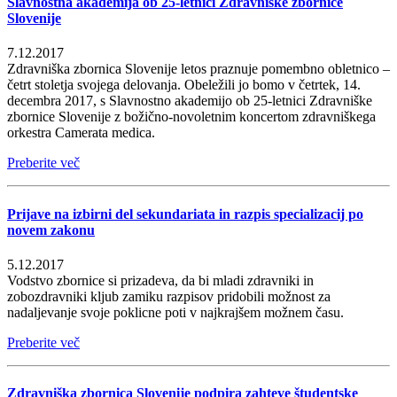
Slavnostna akademija ob 25-letnici Zdravniške zbornice
Slovenije
7.12.2017
Zdravniška zbornica Slovenije letos praznuje pomembno obletnico –
četrt stoletja svojega delovanja. Obeležili jo bomo v četrtek, 14.
decembra 2017, s Slavnostno akademijo ob 25-letnici Zdravniške
zbornice Slovenije z božično-novoletnim koncertom zdravniškega
orkestra Camerata medica.
Preberite več
Prijave na izbirni del sekundariata in razpis specializacij po
novem zakonu
5.12.2017
Vodstvo zbornice si prizadeva, da bi mladi zdravniki in
zobozdravniki kljub zamiku razpisov pridobili možnost za
nadaljevanje svoje poklicne poti v najkrajšem možnem času.
Preberite več
Zdravniška zbornica Slovenije podpira zahteve študentske