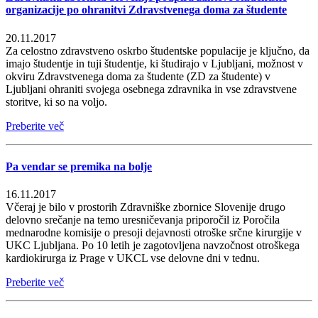
organizacije po ohranitvi Zdravstvenega doma za študente
20.11.2017
Za celostno zdravstveno oskrbo študentske populacije je ključno, da
imajo študentje in tuji študentje, ki študirajo v Ljubljani, možnost v
okviru Zdravstvenega doma za študente (ZD za študente) v
Ljubljani ohraniti svojega osebnega zdravnika in vse zdravstvene
storitve, ki so na voljo.
Preberite več
Pa vendar se premika na bolje
16.11.2017
Včeraj je bilo v prostorih Zdravniške zbornice Slovenije drugo
delovno srečanje na temo uresničevanja priporočil iz Poročila
mednarodne komisije o presoji dejavnosti otroške srčne kirurgije v
UKC Ljubljana. Po 10 letih je zagotovljena navzočnost otroškega
kardiokirurga iz Prage v UKCL vse delovne dni v tednu.
Preberite več