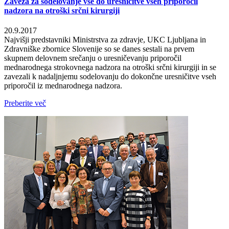
Zaveza za sodelovanje vse do uresničitve vseh priporočil
nadzora na otroški srčni kirurgiji
20.9.2017
Najvišji predstavniki Ministrstva za zdravje, UKC Ljubljana in
Zdravniške zbornice Slovenije so se danes sestali na prvem
skupnem delovnem srečanju o uresničevanju priporočil
mednarodnega strokovnega nadzora na otroški srčni kirurgiji in se
zavezali k nadaljnjemu sodelovanju do dokončne uresničitve vseh
priporočil iz mednarodnega nadzora.
Preberite več