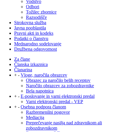
Vodstvo
Odbori
Tožilec zbornice
Razsodišče
Strokovna služba
Javna pooblastila
Pravni akti in kodeks
Podatki o članstvu
Mednarodno sodelovanje
Družbena odgovornost
Za člane
Članska izkaznica
Članarina
+
-
Vloge, naročila obrazcev
Obrazec za naročilo belih receptov
Naročilo obrazcev za zobozdravnike
Bela napotnica
+
-
E-poslovanje in varni elektronski predal
Varni elektronski predal - VEP
+
-
Osebna podpora članom
Razbremenilni pogovor
Mediacija
Preprečevanje nasilja nad zdravnikom ali
zobozdravnikom