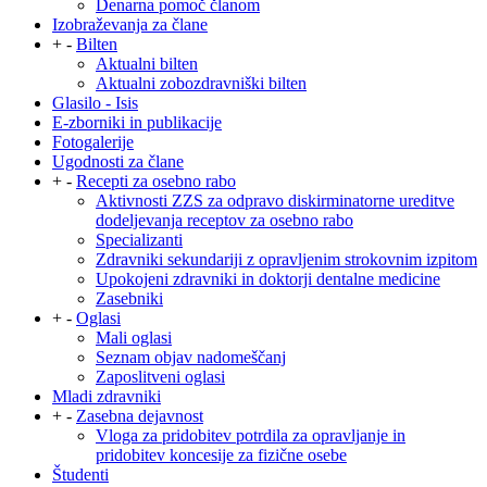
Denarna pomoč članom
Izobraževanja za člane
+
-
Bilten
Aktualni bilten
Aktualni zobozdravniški bilten
Glasilo - Isis
E-zborniki in publikacije
Fotogalerije
Ugodnosti za člane
+
-
Recepti za osebno rabo
Aktivnosti ZZS za odpravo diskirminatorne ureditve
dodeljevanja receptov za osebno rabo
Specializanti
Zdravniki sekundariji z opravljenim strokovnim izpitom
Upokojeni zdravniki in doktorji dentalne medicine
Zasebniki
+
-
Oglasi
Mali oglasi
Seznam objav nadomeščanj
Zaposlitveni oglasi
Mladi zdravniki
+
-
Zasebna dejavnost
Vloga za pridobitev potrdila za opravljanje in
pridobitev koncesije za fizične osebe
Študenti