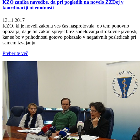
KZO zanika navedbe, da pri pogledih na novelo ZZDej v
koordinaciji ni enotnosti
13.11.2017
KZO, ki je noveli zakona ves čas nasprotovala, ob tem ponovno
opozarja, da je bil zakon sprejet brez sodelovanja strokovne javnosti,
kar se bo v prihodnosti gotovo pokazalo v negativnih posledicah pri
samem izvajanju.
Preberite več