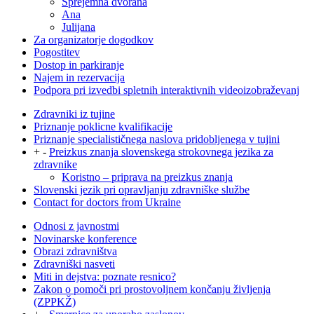
Sprejemna dvorana
Ana
Julijana
Za organizatorje dogodkov
Pogostitev
Dostop in parkiranje
Najem in rezervacija
Podpora pri izvedbi spletnih interaktivnih videoizobraževanj
Zdravniki iz tujine
Priznanje poklicne kvalifikacije
Priznanje specialističnega naslova pridobljenega v tujini
+
-
Preizkus znanja slovenskega strokovnega jezika za
zdravnike
Koristno – priprava na preizkus znanja
Slovenski jezik pri opravljanju zdravniške službe
Contact for doctors from Ukraine
Odnosi z javnostmi
Novinarske konference
Obrazi zdravništva
Zdravniški nasveti
Miti in dejstva: poznate resnico?
Zakon o pomoči pri prostovoljnem končanju življenja
(ZPPKŽ)