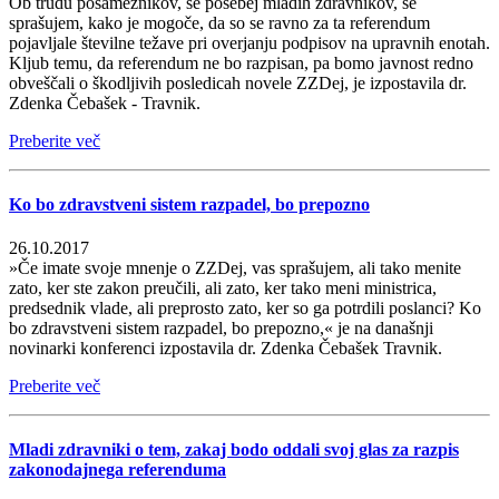
Ob trudu posameznikov, še posebej mladih zdravnikov, se
sprašujem, kako je mogoče, da so se ravno za ta referendum
pojavljale številne težave pri overjanju podpisov na upravnih enotah.
Kljub temu, da referendum ne bo razpisan, pa bomo javnost redno
obveščali o škodljivih posledicah novele ZZDej, je izpostavila dr.
Zdenka Čebašek - Travnik.
Preberite več
Ko bo zdravstveni sistem razpadel, bo prepozno
26.10.2017
»Če imate svoje mnenje o ZZDej, vas sprašujem, ali tako menite
zato, ker ste zakon preučili, ali zato, ker tako meni ministrica,
predsednik vlade, ali preprosto zato, ker so ga potrdili poslanci? Ko
bo zdravstveni sistem razpadel, bo prepozno,« je na današnji
novinarki konferenci izpostavila dr. Zdenka Čebašek Travnik.
Preberite več
Mladi zdravniki o tem, zakaj bodo oddali svoj glas za razpis
zakonodajnega referenduma