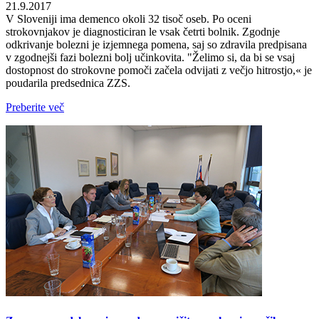
21.9.2017
V Sloveniji ima demenco okoli 32 tisoč oseb. Po oceni
strokovnjakov je diagnosticiran le vsak četrti bolnik. Zgodnje
odkrivanje bolezni je izjemnega pomena, saj so zdravila predpisana
v zgodnejši fazi bolezni bolj učinkovita. "Želimo si, da bi se vsaj
dostopnost do strokovne pomoči začela odvijati z večjo hitrostjo,« je
poudarila predsednica ZZS.
Preberite več