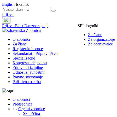
English
Iskalnik
Prijava
Prijava
E-list
E-razporejanje
SPI dogodki
Za člane
O zbornici
Za organizatorje
Za člane
Za ocenjevalce
Register in licence
Sekundariat - Pripravništvo
Specializacije
Kongresna dejavnost
Zdravniki iz tujine
Odnosi z javnostmi
Pravno svetovanje
Paliativna oskrba
O zbornici
Predsednica
+
-
Organi zbornice
Skupščina