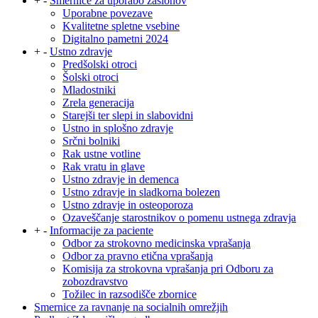
+
-
Smernice za uporabo zaslonov
Uporabne povezave
Kvalitetne spletne vsebine
Digitalno pametni 2024
+
-
Ustno zdravje
Predšolski otroci
Šolski otroci
Mladostniki
Zrela generacija
Starejši ter slepi in slabovidni
Ustno in splošno zdravje
Srčni bolniki
Rak ustne votline
Rak vratu in glave
Ustno zdravje in demenca
Ustno zdravje in sladkorna bolezen
Ustno zdravje in osteoporoza
Ozaveščanje starostnikov o pomenu ustnega zdravja
+
-
Informacije za paciente
Odbor za strokovno medicinska vprašanja
Odbor za pravno etična vprašanja
Komisija za strokovna vprašanja pri Odboru za
zobozdravstvo
Tožilec in razsodišče zbornice
Smernice za ravnanje na socialnih omrežjih