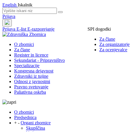
English
Iskalnik
Prijava
Prijava
E-list
E-razporejanje
SPI dogodki
Za člane
O zbornici
Za organizatorje
Za člane
Za ocenjevalce
Register in licence
Sekundariat - Pripravništvo
Specializacije
Kongresna dejavnost
Zdravniki iz tujine
Odnosi z javnostmi
Pravno svetovanje
Paliativna oskrba
O zbornici
Predsednica
+
-
Organi zbornice
Skupščina