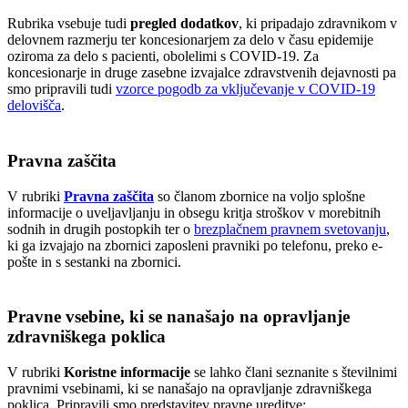
Rubrika vsebuje tudi
pregled dodatkov
, ki pripadajo zdravnikom v
delovnem razmerju ter koncesionarjem za delo v času epidemije
oziroma za delo s pacienti, obolelimi s COVID-19. Za
koncesionarje in druge zasebne izvajalce zdravstvenih dejavnosti pa
smo pripravili tudi
vzorce pogodb za vključevanje v COVID-19
delovišča
.
Pravna zaščita
V rubriki
Pravna zaščita
so članom zbornice na voljo splošne
informacije o uveljavljanju in obsegu kritja stroškov v morebitnih
sodnih in drugih postopkih ter o
brezplačnem pravnem svetovanju
,
ki ga izvajajo na zbornici zaposleni pravniki po telefonu, preko e-
pošte in s sestanki na zbornici.
Pravne vsebine, ki se nanašajo na opravljanje
zdravniškega poklica
V rubriki
Koristne informacije
se lahko člani seznanite s številnimi
pravnimi vsebinami, ki se nanašajo na opravljanje zdravniškega
poklica. Pripravili smo predstavitev pravne ureditve: