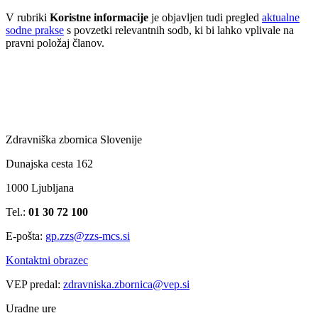
V rubriki
Koristne informacije
je objavljen tudi pregled
aktualne
sodne prakse
s povzetki relevantnih sodb, ki bi lahko vplivale na
pravni položaj članov.
Zdravniška zbornica Slovenije
Dunajska cesta 162
1000 Ljubljana
Tel.:
01 30 72 100
E-pošta:
gp.zzs@zzs-mcs.si
Kontaktni obrazec
VEP predal:
zdravniska.zbornica@vep.si
Uradne ure