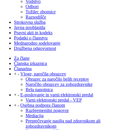
Vodstvo
Odbori
Tožilec zbornice
Razsodišče
Strokovna služba
Javna pooblastila
Pravni akti in kodeks
Podatki o članstvu
Mednarodno sodelovanje
Družbena odgovornost
Za člane
Članska izkaznica
Članarina
+
-
Vloge, naročila obrazcev
Obrazec za naročilo belih receptov
Naročilo obrazcev za zobozdravnike
Bela napotnica
+
-
E-poslovanje in varni elektronski predal
Varni elektronski predal - VEP
+
-
Osebna podpora članom
Razbremenilni pogovor
Mediacija
Preprečevanje nasilja nad zdravnikom ali
zobozdravnikom