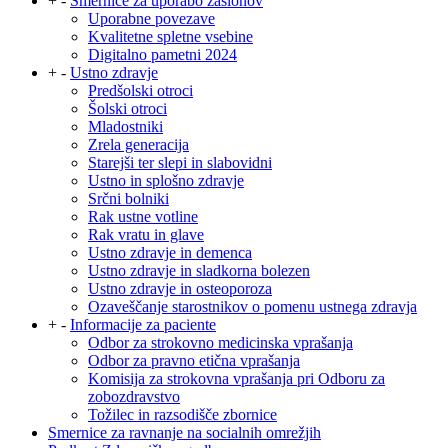
+
-
Smernice za uporabo zaslonov
Uporabne povezave
Kvalitetne spletne vsebine
Digitalno pametni 2024
+
-
Ustno zdravje
Predšolski otroci
Šolski otroci
Mladostniki
Zrela generacija
Starejši ter slepi in slabovidni
Ustno in splošno zdravje
Srčni bolniki
Rak ustne votline
Rak vratu in glave
Ustno zdravje in demenca
Ustno zdravje in sladkorna bolezen
Ustno zdravje in osteoporoza
Ozaveščanje starostnikov o pomenu ustnega zdravja
+
-
Informacije za paciente
Odbor za strokovno medicinska vprašanja
Odbor za pravno etična vprašanja
Komisija za strokovna vprašanja pri Odboru za
zobozdravstvo
Tožilec in razsodišče zbornice
Smernice za ravnanje na socialnih omrežjih