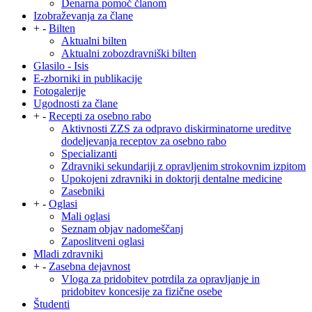
Denarna pomoč članom
Izobraževanja za člane
+
-
Bilten
Aktualni bilten
Aktualni zobozdravniški bilten
Glasilo - Isis
E-zborniki in publikacije
Fotogalerije
Ugodnosti za člane
+
-
Recepti za osebno rabo
Aktivnosti ZZS za odpravo diskirminatorne ureditve
dodeljevanja receptov za osebno rabo
Specializanti
Zdravniki sekundariji z opravljenim strokovnim izpitom
Upokojeni zdravniki in doktorji dentalne medicine
Zasebniki
+
-
Oglasi
Mali oglasi
Seznam objav nadomeščanj
Zaposlitveni oglasi
Mladi zdravniki
+
-
Zasebna dejavnost
Vloga za pridobitev potrdila za opravljanje in
pridobitev koncesije za fizične osebe
Študenti