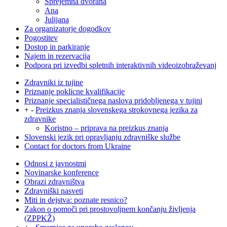
Sprejemna dvorana
Ana
Julijana
Za organizatorje dogodkov
Pogostitev
Dostop in parkiranje
Najem in rezervacija
Podpora pri izvedbi spletnih interaktivnih videoizobraževanj
Zdravniki iz tujine
Priznanje poklicne kvalifikacije
Priznanje specialističnega naslova pridobljenega v tujini
+
-
Preizkus znanja slovenskega strokovnega jezika za
zdravnike
Koristno – priprava na preizkus znanja
Slovenski jezik pri opravljanju zdravniške službe
Contact for doctors from Ukraine
Odnosi z javnostmi
Novinarske konference
Obrazi zdravništva
Zdravniški nasveti
Miti in dejstva: poznate resnico?
Zakon o pomoči pri prostovoljnem končanju življenja
(ZPPKŽ)