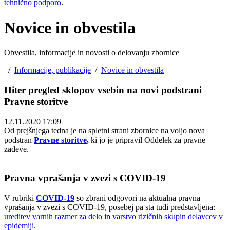
tehnično podporo
.
Novice in obvestila
Obvestila, informacije in novosti o delovanju zbornice
/
Informacije, publikacije
/
Novice in obvestila
Hiter pregled sklopov vsebin na novi podstrani
Pravne storitve
12.11.2020 17:09
Od prejšnjega tedna je na spletni strani zbornice na voljo nova
podstran
Pravne storitve
,
ki jo je pripravil Oddelek za pravne
zadeve.
Pravna vprašanja v zvezi s COVID-19
V rubriki
COVID-19
so zbrani odgovori na aktualna pravna
vprašanja v zvezi s COVID-19, posebej pa sta tudi predstavljena:
ureditev varnih razmer za delo
in
varstvo rizičnih skupin delavcev v
epidemiji
.