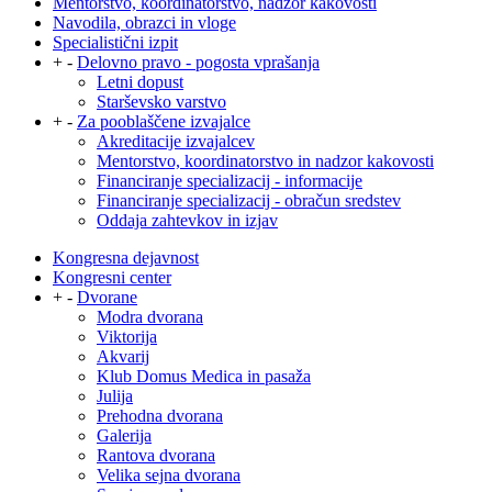
Mentorstvo, koordinatorstvo, nadzor kakovosti
Navodila, obrazci in vloge
Specialistični izpit
+
-
Delovno pravo - pogosta vprašanja
Letni dopust
Starševsko varstvo
+
-
Za pooblaščene izvajalce
Akreditacije izvajalcev
Mentorstvo, koordinatorstvo in nadzor kakovosti
Financiranje specializacij - informacije
Financiranje specializacij - obračun sredstev
Oddaja zahtevkov in izjav
Kongresna dejavnost
Kongresni center
+
-
Dvorane
Modra dvorana
Viktorija
Akvarij
Klub Domus Medica in pasaža
Julija
Prehodna dvorana
Galerija
Rantova dvorana
Velika sejna dvorana