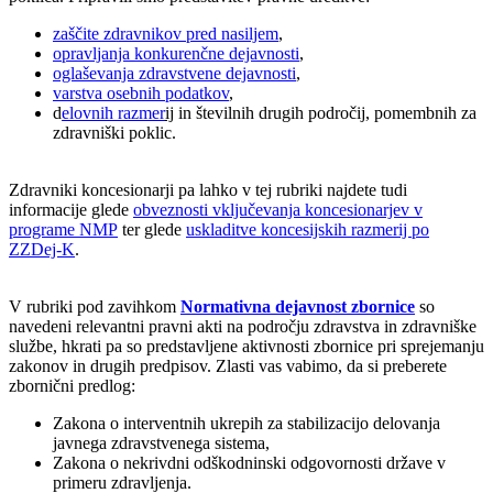
zaščite zdravnikov pred nasiljem
,
opravljanja konkurenčne dejavnosti
,
oglaševanja zdravstvene dejavnosti
,
varstva osebnih podatkov
,
d
elovnih razmer
ij
in številnih drugih področij, pomembnih za
zdravniški poklic.
Zdravniki koncesionarji pa lahko v tej rubriki najdete tudi
informacije glede
obveznosti vključevanja koncesionarjev v
programe NMP
ter glede
uskladitve koncesijskih razmerij po
ZZDej-K
.
V rubriki pod zavihkom
Normativna dejavnost zbornice
so
navedeni relevantni pravni akti na področju zdravstva in zdravniške
službe, hkrati pa so predstavljene aktivnosti zbornice pri sprejemanju
zakonov in drugih predpisov. Zlasti vas vabimo, da si preberete
zbornični predlog:
Zakona o interventnih ukrepih za stabilizacijo delovanja
javnega zdravstvenega sistema,
Zakona o nekrivdni odškodninski odgovornosti države v
primeru zdravljenja.