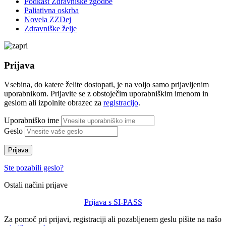
Podkast Zdravniške zgodbe
Paliativna oskrba
Novela ZZDej
Zdravniške želje
Prijava
Vsebina, do katere želite dostopati, je na voljo samo prijavljenim
uporabnikom. Prijavite se z obstoječim uporabniškim imenom in
geslom ali izpolnite obrazec za
registracijo
.
Uporabniško ime
Geslo
Prijava
Ste pozabili geslo?
Ostali načini prijave
Prijava s SI-PASS
Za pomoč pri prijavi, registraciji ali pozabljenem geslu pišite na našo