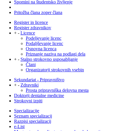
Spomini na študentsko življenje
Pritožba člana zoper člana
Register in licence
Register zdravnikov
+
-
Licence
Podeljevanje licenc
Podaljševanje licenc
Osnovna licenca
Priznanje naziva na podlagi dela
+
-
Stalno strokovno usposabljanje
Člani
Organizatorji strokovnih vsebin
Sekundariat - Pripravništvo
+
-
Zdravniki
Prosta pripravniška delovna mesta
Doktorji dentalne medicine
Strokovni izpiti
Specializacije
Seznam specializacij
Razpisi specializacij
e-List