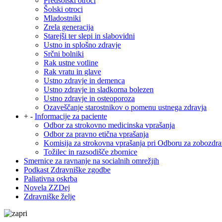
Predšolski otroci
Šolski otroci
Mladostniki
Zrela generacija
Starejši ter slepi in slabovidni
Ustno in splošno zdravje
Srčni bolniki
Rak ustne votline
Rak vratu in glave
Ustno zdravje in demenca
Ustno zdravje in sladkorna bolezen
Ustno zdravje in osteoporoza
Ozaveščanje starostnikov o pomenu ustnega zdravja
+
-
Informacije za paciente
Odbor za strokovno medicinska vprašanja
Odbor za pravno etična vprašanja
Komisija za strokovna vprašanja pri Odboru za zobozdra
Tožilec in razsodišče zbornice
Smernice za ravnanje na socialnih omrežjih
Podkast Zdravniške zgodbe
Paliativna oskrba
Novela ZZDej
Zdravniške želje