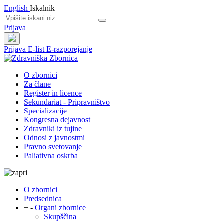
English
Iskalnik
Prijava
Prijava
E-list
E-razporejanje
O zbornici
Za člane
Register in licence
Sekundariat - Pripravništvo
Specializacije
Kongresna dejavnost
Zdravniki iz tujine
Odnosi z javnostmi
Pravno svetovanje
Paliativna oskrba
O zbornici
Predsednica
+
-
Organi zbornice
Skupščina