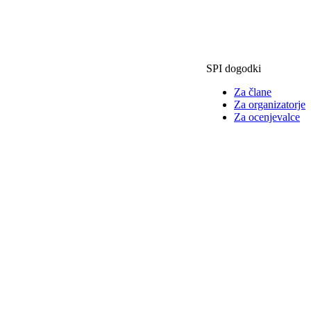
SPI dogodki
Za člane
Za organizatorje
Za ocenjevalce