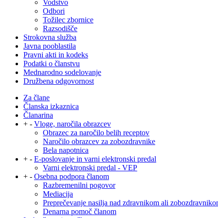
Vodstvo
Odbori
Tožilec zbornice
Razsodišče
Strokovna služba
Javna pooblastila
Pravni akti in kodeks
Podatki o članstvu
Mednarodno sodelovanje
Družbena odgovornost
Za člane
Članska izkaznica
Članarina
+
-
Vloge, naročila obrazcev
Obrazec za naročilo belih receptov
Naročilo obrazcev za zobozdravnike
Bela napotnica
+
-
E-poslovanje in varni elektronski predal
Varni elektronski predal - VEP
+
-
Osebna podpora članom
Razbremenilni pogovor
Mediacija
Preprečevanje nasilja nad zdravnikom ali zobozdravnik
Denarna pomoč članom