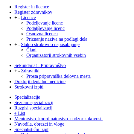
Register in licence
Register zdravnikov
+
-
Licence
Podeljevanje licenc
Podaljševanje licenc
Osnovna licenca
Priznanje naziva na podlagi dela
+
-
Stalno strokovno usposabljanje
Člani
Organizatorji strokovnih vsebin
Sekundariat - Pripravništvo
+
-
Zdravniki
Prosta pripravniška delovna mesta
Doktorji dentalne medicine
Strokovni izpiti
Specializacije
Seznam specializacij
Razpisi specializacij
e-List
Mentorstvo, koordinatorstvo, nadzor kakovosti
Navodila, obrazci in vloge
Specialistični izpit