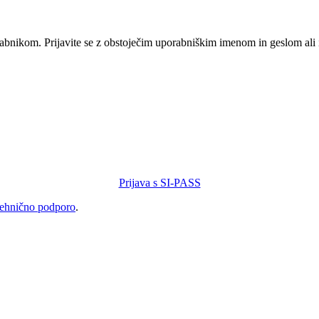
orabnikom. Prijavite se z obstoječim uporabniškim imenom in geslom ali
Prijava s SI-PASS
tehnično podporo
.