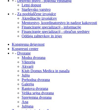
+
-
Delovno pravo - pogosta vprašanja
Letni dopust
Starševsko varstvo
+
-
Za pooblaščene izvajalce
Akreditacije izvajalcev
Mentorstvo, koordinatorstvo in nadzor kakovosti
Financiranje specializacij - informacije
Financiranje specializacij - obračun sredstev
Oddaja zahtevkov in izjav
Kongresna dejavnost
Kongresni center
+
-
Dvorane
Modra dvorana
Viktorija
Akvarij
Klub Domus Medica in pasaža
Julija
Prehodna dvorana
Galerija
Rantova dvorana
Velika sejna dvorana
Sprejemna dvorana
Ana
Julijana