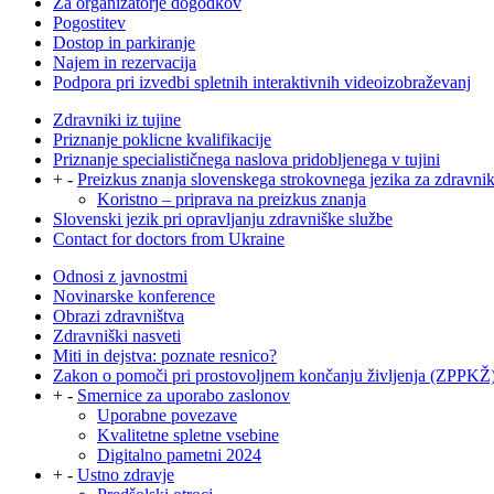
Za organizatorje dogodkov
Pogostitev
Dostop in parkiranje
Najem in rezervacija
Podpora pri izvedbi spletnih interaktivnih videoizobraževanj
Zdravniki iz tujine
Priznanje poklicne kvalifikacije
Priznanje specialističnega naslova pridobljenega v tujini
+
-
Preizkus znanja slovenskega strokovnega jezika za zdravni
Koristno – priprava na preizkus znanja
Slovenski jezik pri opravljanju zdravniške službe
Contact for doctors from Ukraine
Odnosi z javnostmi
Novinarske konference
Obrazi zdravništva
Zdravniški nasveti
Miti in dejstva: poznate resnico?
Zakon o pomoči pri prostovoljnem končanju življenja (ZPPKŽ
+
-
Smernice za uporabo zaslonov
Uporabne povezave
Kvalitetne spletne vsebine
Digitalno pametni 2024
+
-
Ustno zdravje