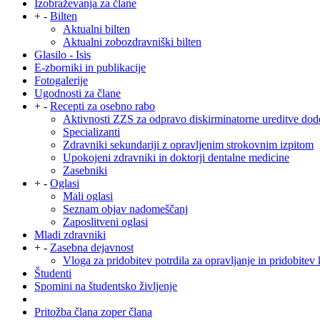
Izobraževanja za člane
+
-
Bilten
Aktualni bilten
Aktualni zobozdravniški bilten
Glasilo - Isis
E-zborniki in publikacije
Fotogalerije
Ugodnosti za člane
+
-
Recepti za osebno rabo
Aktivnosti ZZS za odpravo diskirminatorne ureditve dod
Specializanti
Zdravniki sekundariji z opravljenim strokovnim izpitom
Upokojeni zdravniki in doktorji dentalne medicine
Zasebniki
+
-
Oglasi
Mali oglasi
Seznam objav nadomeščanj
Zaposlitveni oglasi
Mladi zdravniki
+
-
Zasebna dejavnost
Vloga za pridobitev potrdila za opravljanje in pridobitev 
Študenti
Spomini na študentsko življenje
Pritožba člana zoper člana