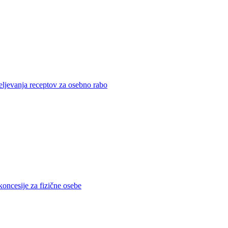
eljevanja receptov za osebno rabo
koncesije za fizične osebe