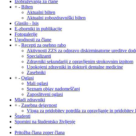
Izobraževanja za člane
+
-
Bilten
Aktualni bilten
Aktualni zobozdravniški bilten
Glasilo - Isis
E-zborniki in publikacije
Fotogalerije
Ugodnosti za člane
+
-
Recepti za osebno rabo
Aktivnosti ZZS za odpravo diskirminatorne ureditve dod
Specializanti
Zdravniki sekundariji z opravljenim strokovnim izpitom
Upokojeni zdravniki in doktorji dentalne medicine
Zasebniki
+
-
Oglasi
Mali oglasi
Seznam objav nadomeščanj
Zaposlitveni oglasi
Mladi zdravniki
+
-
Zasebna dejavnost
Vloga za pridobitev potrdila za opravljanje in pridobitev 
Študenti
Spomini na študentsko življenje
Pritožba člana zoper člana