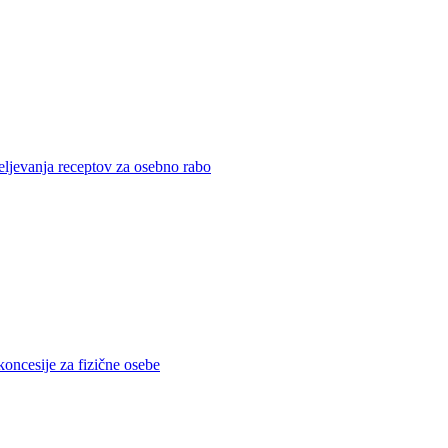
eljevanja receptov za osebno rabo
koncesije za fizične osebe