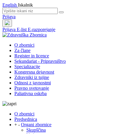
English
Iskalnik
Prijava
Prijava
E-list
E-razporejanje
O zbornici
Za člane
Register in licence
Sekundariat - Pripravništvo
Specializacije
Kongresna dejavnost
Zdravniki iz tujine
Odnosi z javnostmi
Pravno svetovanje
Paliativna oskrba
O zbornici
Predsednica
+
-
Organi zbornice
Skupščina