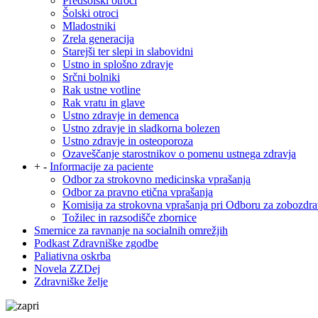
Predšolski otroci
Šolski otroci
Mladostniki
Zrela generacija
Starejši ter slepi in slabovidni
Ustno in splošno zdravje
Srčni bolniki
Rak ustne votline
Rak vratu in glave
Ustno zdravje in demenca
Ustno zdravje in sladkorna bolezen
Ustno zdravje in osteoporoza
Ozaveščanje starostnikov o pomenu ustnega zdravja
+
-
Informacije za paciente
Odbor za strokovno medicinska vprašanja
Odbor za pravno etična vprašanja
Komisija za strokovna vprašanja pri Odboru za zobozdra
Tožilec in razsodišče zbornice
Smernice za ravnanje na socialnih omrežjih
Podkast Zdravniške zgodbe
Paliativna oskrba
Novela ZZDej
Zdravniške želje