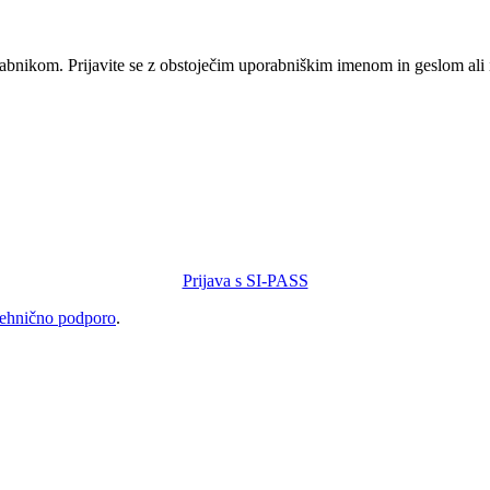
orabnikom. Prijavite se z obstoječim uporabniškim imenom in geslom ali
Prijava s SI-PASS
tehnično podporo
.