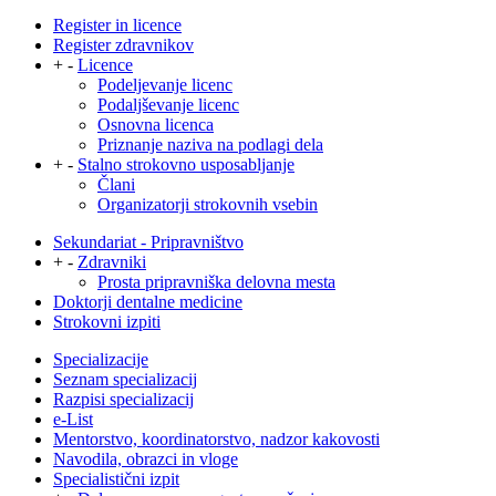
Register in licence
Register zdravnikov
+
-
Licence
Podeljevanje licenc
Podaljševanje licenc
Osnovna licenca
Priznanje naziva na podlagi dela
+
-
Stalno strokovno usposabljanje
Člani
Organizatorji strokovnih vsebin
Sekundariat - Pripravništvo
+
-
Zdravniki
Prosta pripravniška delovna mesta
Doktorji dentalne medicine
Strokovni izpiti
Specializacije
Seznam specializacij
Razpisi specializacij
e-List
Mentorstvo, koordinatorstvo, nadzor kakovosti
Navodila, obrazci in vloge
Specialistični izpit