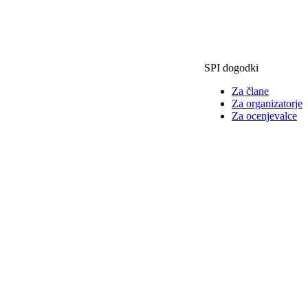
SPI dogodki
Za člane
Za organizatorje
Za ocenjevalce