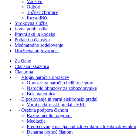
Vodstvo
Odbori
Tožilec zbornice
Razsodišče
Strokovna služba
Javna pooblastila
Pravni akti in kodeks
Podatki o članstvu
Mednarodno sodelovanje
Družbena odgovornost
Za člane
Članska izkaznica
Članarina
+
-
Vloge, naročila obrazcev
Obrazec za naročilo belih receptov
Naročilo obrazcev za zobozdravnike
Bela napotnica
+
-
E-poslovanje in varni elektronski predal
Varni elektronski predal - VEP
+
-
Osebna podpora članom
Razbremenilni pogovor
Mediacija
Preprečevanje nasilja nad zdravnikom ali zobozdravnik
Denarna pomoč članom