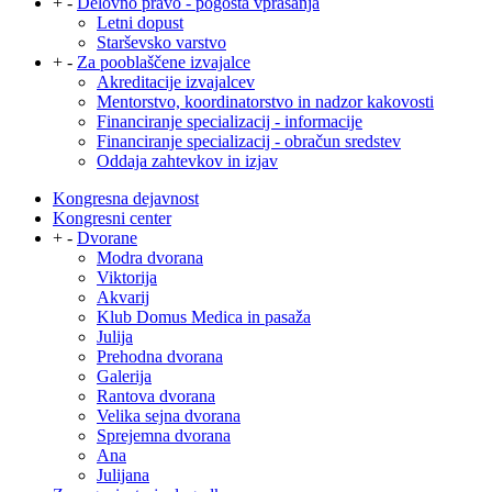
+
-
Delovno pravo - pogosta vprašanja
Letni dopust
Starševsko varstvo
+
-
Za pooblaščene izvajalce
Akreditacije izvajalcev
Mentorstvo, koordinatorstvo in nadzor kakovosti
Financiranje specializacij - informacije
Financiranje specializacij - obračun sredstev
Oddaja zahtevkov in izjav
Kongresna dejavnost
Kongresni center
+
-
Dvorane
Modra dvorana
Viktorija
Akvarij
Klub Domus Medica in pasaža
Julija
Prehodna dvorana
Galerija
Rantova dvorana
Velika sejna dvorana
Sprejemna dvorana
Ana
Julijana