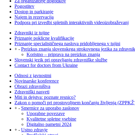
Za organizatorje dogodkov
Pogostitev
Dostop in parkiranje
Najem in rezervacija
Podpora pri izvedbi spletnih interaktivnih videoizobraževanj
Zdravniki iz tujine
Priznanje poklicne kvalifikacije
Priznanje specialističnega naslova pridobljenega v tujini
+
-
Preizkus znanja slovenskega strokovnega jezika za zdravni
Koristno – priprava na preizkus znanja
Slovenski jezik pri opravljanju zdravniške službe
Contact for doctors from Ukraine
Odnosi z javnostmi
Novinarske konference
Obrazi zdravništva
Zdravniški nasveti
Miti in dejstva: poznate resnico?
Zakon o pomoči pri prostovoljnem končanju življenja (ZPPKŽ
+
-
Smernice za uporabo zaslonov
Uporabne povezave
Kvalitetne spletne vsebine
Digitalno pametni 2024
+
-
Ustno zdravje