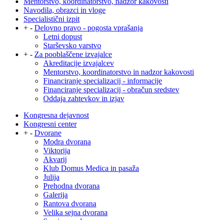
Mentorstvo, koordinatorstvo, nadzor kakovosti
Navodila, obrazci in vloge
Specialistični izpit
+
-
Delovno pravo - pogosta vprašanja
Letni dopust
Starševsko varstvo
+
-
Za pooblaščene izvajalce
Akreditacije izvajalcev
Mentorstvo, koordinatorstvo in nadzor kakovosti
Financiranje specializacij - informacije
Financiranje specializacij - obračun sredstev
Oddaja zahtevkov in izjav
Kongresna dejavnost
Kongresni center
+
-
Dvorane
Modra dvorana
Viktorija
Akvarij
Klub Domus Medica in pasaža
Julija
Prehodna dvorana
Galerija
Rantova dvorana
Velika sejna dvorana