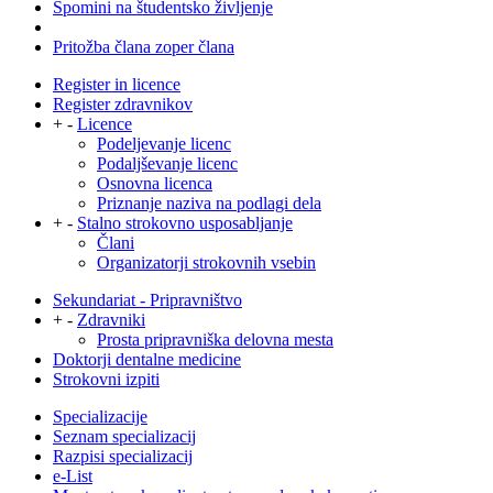
Spomini na študentsko življenje
Pritožba člana zoper člana
Register in licence
Register zdravnikov
+
-
Licence
Podeljevanje licenc
Podaljševanje licenc
Osnovna licenca
Priznanje naziva na podlagi dela
+
-
Stalno strokovno usposabljanje
Člani
Organizatorji strokovnih vsebin
Sekundariat - Pripravništvo
+
-
Zdravniki
Prosta pripravniška delovna mesta
Doktorji dentalne medicine
Strokovni izpiti
Specializacije
Seznam specializacij
Razpisi specializacij
e-List