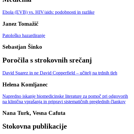
Ebola (EVB) vs. HIV/aids: podobnosti in razlike
Janez Tomažič
Patološko hazardiranje
Sebastjan Šinko
Poročila s strokovnih srečanj
David Suarez in ne David Copperfield – učitelj na trdnih tleh
Helena Komljanec
Napredno iskanje biomedicinske literature za pomoč pri odgovorih
na klinična vprašanja in pripravi sistematičnih preglednih člankov
Nana Turk, Vesna Cafuta
Stokovna publikacije