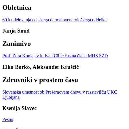
Obletnica
60 let delovanja celjskega dermatovenerološkega oddelka
Janja Šmid
Zanimivo
Prof. Zora Konjajev in Ivan Cibic častna člana MHS SZD
Elko Borko, Aleksander Kruščić
Zdravniki v prostem času
Slovenska umetnost ob Prešernovem dnevu v razstavišču UKC
Ljubljana
Ksenija Slavec
Pesmi