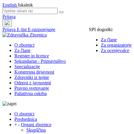
English
Iskalnik
Prijava
Prijava
E-list
E-razporejanje
SPI dogodki
Za člane
O zbornici
Za organizatorje
Za člane
Za ocenjevalce
Register in licence
Sekundariat - Pripravništvo
Specializacije
Kongresna dejavnost
Zdravniki iz tujine
Odnosi z javnostmi
Pravno svetovanje
Paliativna oskrba
O zbornici
Predsednica
+
-
Organi zbornice
Skupščina