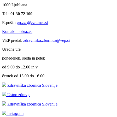
1000 Ljubljana
Tel.:
01 30 72 100
E-pošta:
gp.zzs@zzs-mcs.si
Kontaktni obrazec
VEP predal:
zdravniska.zbornica@vep.si
Uradne ure
ponedeljek, sreda in petek
od 9.00 do 12.00 in v
četrtek od 13.00 do 16.00
Zdravniška zbornica Slovenije
Ustno zdravje
Zdravniška zbornica Slovenije
Instagram