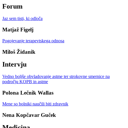
Forum
Jaz sem tisti, ki odloča
Matjaž Figelj
Pogojevanje terapevtskega odnosa
Miloš Židanik
Intervju
Vedno boljše obvladovanje astme ter strokovne smernice na
področju KOPB in astme
Polona Lečnik Wallas
Mene so bolniki naučili biti zdravnik
Nena Kopčavar Guček
Medicina