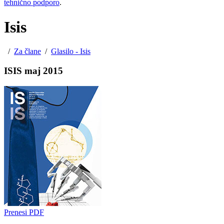
tehnično podporo
.
Isis
/
Za člane
/
Glasilo - Isis
ISIS maj 2015
Prenesi PDF