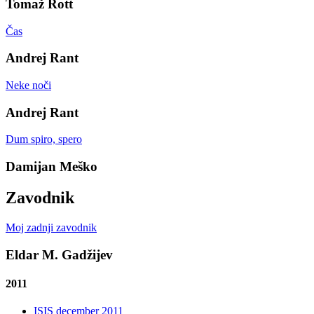
Tomaž Rott
Čas
Andrej Rant
Neke noči
Andrej Rant
Dum spiro, spero
Damijan Meško
Zavodnik
Moj zadnji zavodnik
Eldar M. Gadžijev
2011
ISIS december 2011