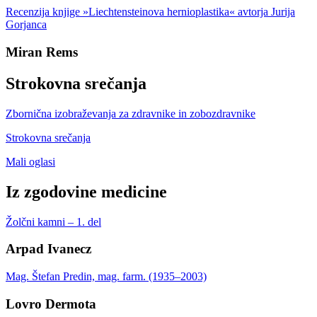
Recenzija knjige »Liechtensteinova hernioplastika« avtorja Jurija
Gorjanca
Miran Rems
Strokovna srečanja
Zbornična izobraževanja za zdravnike in zobozdravnike
Strokovna srečanja
Mali oglasi
Iz zgodovine medicine
Žolčni kamni – 1. del
Arpad Ivanecz
Mag. Štefan Predin, mag. farm. (1935–2003)
Lovro Dermota