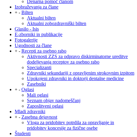
Denarna pomoč članom
Izobraževanja za člane
+
-
Bilten
Aktualni bilten
Aktualni zobozdravniški bilten
Glasilo - Isis
E-zborniki in publikacije
Fotogalerije
Ugodnosti za člane
+
-
Recepti za osebno rabo
Aktivnosti ZZS za odpravo diskirminatorne ureditve
dodeljevanja receptov za osebno rabo
Specializanti
Zdravniki sekundariji z opravljenim strokovnim izpitom
Upokojeni zdravniki in doktorji dentalne medicine
Zasebniki
+
-
Oglasi
Mali oglasi
Seznam objav nadomeščanj
Zaposlitveni oglasi
Mladi zdravniki
+
-
Zasebna dejavnost
Vloga za pridobitev potrdila za opravljanje in
pridobitev koncesije za fizične osebe
Študenti