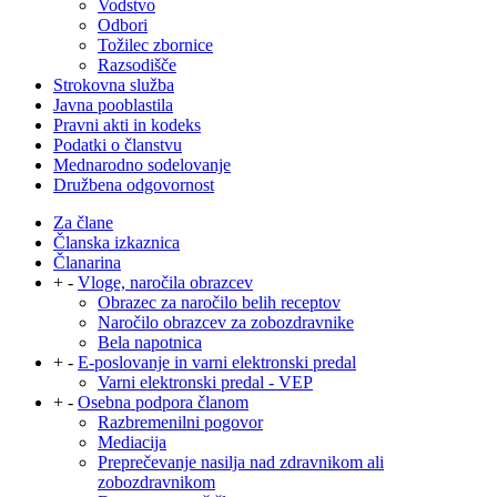
Vodstvo
Odbori
Tožilec zbornice
Razsodišče
Strokovna služba
Javna pooblastila
Pravni akti in kodeks
Podatki o članstvu
Mednarodno sodelovanje
Družbena odgovornost
Za člane
Članska izkaznica
Članarina
+
-
Vloge, naročila obrazcev
Obrazec za naročilo belih receptov
Naročilo obrazcev za zobozdravnike
Bela napotnica
+
-
E-poslovanje in varni elektronski predal
Varni elektronski predal - VEP
+
-
Osebna podpora članom
Razbremenilni pogovor
Mediacija
Preprečevanje nasilja nad zdravnikom ali
zobozdravnikom