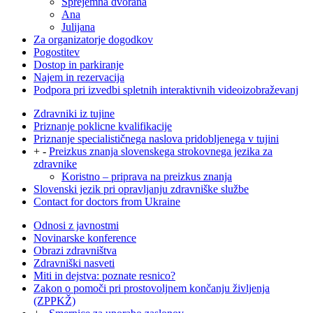
Sprejemna dvorana
Ana
Julijana
Za organizatorje dogodkov
Pogostitev
Dostop in parkiranje
Najem in rezervacija
Podpora pri izvedbi spletnih interaktivnih videoizobraževanj
Zdravniki iz tujine
Priznanje poklicne kvalifikacije
Priznanje specialističnega naslova pridobljenega v tujini
+
-
Preizkus znanja slovenskega strokovnega jezika za
zdravnike
Koristno – priprava na preizkus znanja
Slovenski jezik pri opravljanju zdravniške službe
Contact for doctors from Ukraine
Odnosi z javnostmi
Novinarske konference
Obrazi zdravništva
Zdravniški nasveti
Miti in dejstva: poznate resnico?
Zakon o pomoči pri prostovoljnem končanju življenja
(ZPPKŽ)