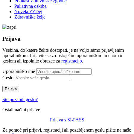
Podkast Zdravniške zgodbe
Paliativna oskrba
Novela ZZDej
Zdravniške želje
Prijava
Vsebina, do katere želite dostopati, je na voljo samo prijavljenim
uporabnikom. Prijavite se z obstoječim uporabniškim imenom in
geslom ali izpolnite obrazec za
registracijo
.
Uporabniško ime
Geslo
Prijava
Ste pozabili geslo?
Ostali načini prijave
Prijava s SI-PASS
Za pomoč pri prijavi, registraciji ali pozabljenem geslu pišite na našo