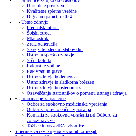
+
-
Smernice za uporabo zaslonov
Uporabne povezave
Kvalitetne spletne vsebine
Digitalno pametni 2024
+
-
Ustno zdravje
Predšolski otroci
Šolski otroci
Mladostniki
Zrela generacija
Starejši ter slepi in slabovidni
Ustno in splošno zdravje
Srčni bolniki
Rak ustne votline
Rak vratu in glave
Ustno zdravje in demenca
Ustno zdravje in sladkorna bolezen
Ustno zdravje in osteoporoza
Ozaveščanje starostnikov o pomenu ustnega zdravja
+
-
Informacije za paciente
Odbor za strokovno medicinska vprašanja
Odbor za pravno etična vprašanja
Komisija za strokovna vprašanja pri Odboru za
zobozdravstvo
Tožilec in razsodišče zbornice
Smernice za ravnanje na socialnih omrežjih