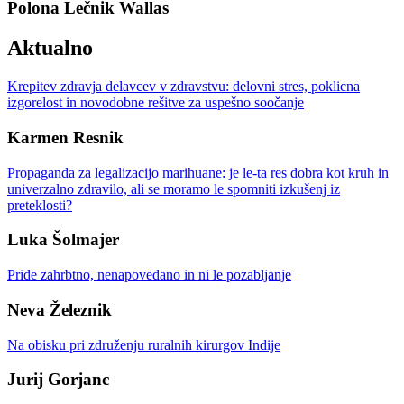
Polona Lečnik Wallas
Aktualno
Krepitev zdravja delavcev v zdravstvu: delovni stres, poklicna
izgorelost in novodobne rešitve za uspešno soočanje
Karmen Resnik
Propaganda za legalizacijo marihuane: je le-ta res dobra kot kruh in
univerzalno zdravilo, ali se moramo le spomniti izkušenj iz
preteklosti?
Luka Šolmajer
Pride zahrbtno, nenapovedano in ni le pozabljanje
Neva Železnik
Na obisku pri združenju ruralnih kirurgov Indije
Jurij Gorjanc