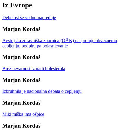
Iz Evrope
Debelost še vedno napreduje
Marjan Kordaš
Avstrijska zdravniška zbornica (ÖÄK) nasprotuje obveznemu
cepljenju, podpira pa pojasnjevanje
Marjan Kordaš
Brez nevarnosti zaradi holesterola
Marjan Kordaš
Izbruhnila je nacionalna debata o cepljenju
Marjan Kordaš
Miki miška ima ošpice
Marjan Kordaš