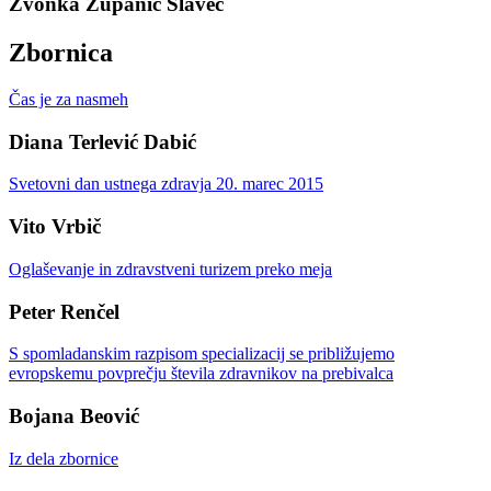
Zvonka Zupanič Slavec
Zbornica
Čas je za nasmeh
Diana Terlević Dabić
Svetovni dan ustnega zdravja 20. marec 2015
Vito Vrbič
Oglaševanje in zdravstveni turizem preko meja
Peter Renčel
S spomladanskim razpisom specializacij se približujemo
evropskemu povprečju števila zdravnikov na prebivalca
Bojana Beović
Iz dela zbornice