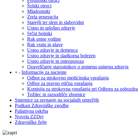
Predšolski otroci
Šolski otroci
Mladostniki
Zrela generacija
Starejši ter slepi in slabovidni
Ustno in splošno zdravje
Srčni bolniki
Rak ustne votline
Rak vratu in glave
Ustno zdravje in demenca
Ustno zdravje in sladkorna bolezen
Ustno zdravje in osteoporoza
Ozaveščanje starostnikov o pomenu ustnega zdravja
+
-
Informacije za paciente
Odbor za strokovno medicinska vprašanja
Odbor za pravno etična vprašanja
Komisija za strokovna vprašanja pri Odboru za zobozdra
Tožilec in razsodišče zbornice
Smernice za ravnanje na socialnih omrežjih
Podkast Zdravniške zgodbe
Paliativna oskrba
Novela ZZDej
Zdravniške želje