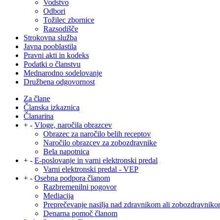
Vodstvo
Odbori
Tožilec zbornice
Razsodišče
Strokovna služba
Javna pooblastila
Pravni akti in kodeks
Podatki o članstvu
Mednarodno sodelovanje
Družbena odgovornost
Za člane
Članska izkaznica
Članarina
+
-
Vloge, naročila obrazcev
Obrazec za naročilo belih receptov
Naročilo obrazcev za zobozdravnike
Bela napotnica
+
-
E-poslovanje in varni elektronski predal
Varni elektronski predal - VEP
+
-
Osebna podpora članom
Razbremenilni pogovor
Mediacija
Preprečevanje nasilja nad zdravnikom ali zobozdravnik
Denarna pomoč članom