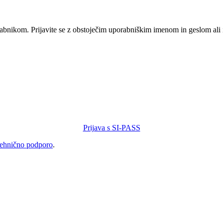
orabnikom. Prijavite se z obstoječim uporabniškim imenom in geslom ali
Prijava s SI-PASS
tehnično podporo
.