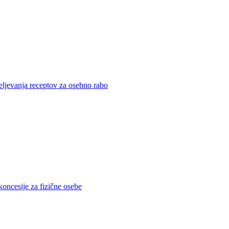
eljevanja receptov za osebno rabo
koncesije za fizične osebe