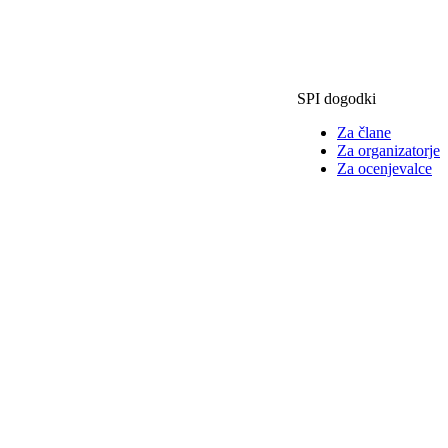
SPI dogodki
Za člane
Za organizatorje
Za ocenjevalce