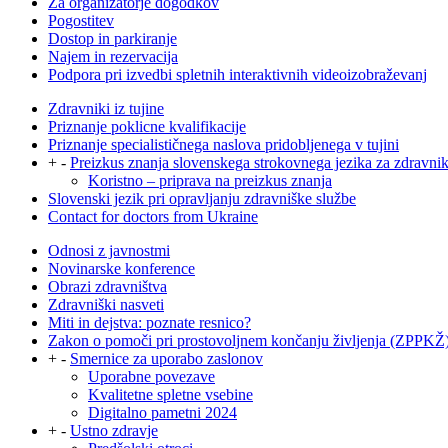
Za organizatorje dogodkov
Pogostitev
Dostop in parkiranje
Najem in rezervacija
Podpora pri izvedbi spletnih interaktivnih videoizobraževanj
Zdravniki iz tujine
Priznanje poklicne kvalifikacije
Priznanje specialističnega naslova pridobljenega v tujini
+
-
Preizkus znanja slovenskega strokovnega jezika za zdravni
Koristno – priprava na preizkus znanja
Slovenski jezik pri opravljanju zdravniške službe
Contact for doctors from Ukraine
Odnosi z javnostmi
Novinarske konference
Obrazi zdravništva
Zdravniški nasveti
Miti in dejstva: poznate resnico?
Zakon o pomoči pri prostovoljnem končanju življenja (ZPPKŽ
+
-
Smernice za uporabo zaslonov
Uporabne povezave
Kvalitetne spletne vsebine
Digitalno pametni 2024
+
-
Ustno zdravje