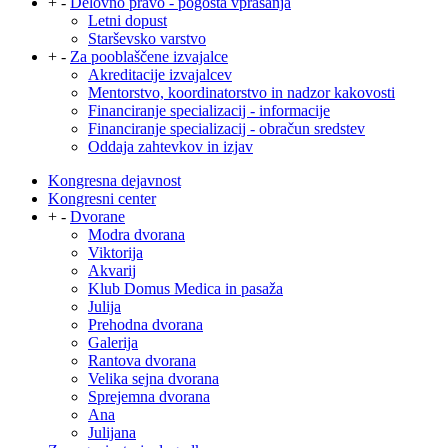
+
-
Delovno pravo - pogosta vprašanja
Letni dopust
Starševsko varstvo
+
-
Za pooblaščene izvajalce
Akreditacije izvajalcev
Mentorstvo, koordinatorstvo in nadzor kakovosti
Financiranje specializacij - informacije
Financiranje specializacij - obračun sredstev
Oddaja zahtevkov in izjav
Kongresna dejavnost
Kongresni center
+
-
Dvorane
Modra dvorana
Viktorija
Akvarij
Klub Domus Medica in pasaža
Julija
Prehodna dvorana
Galerija
Rantova dvorana
Velika sejna dvorana
Sprejemna dvorana
Ana
Julijana