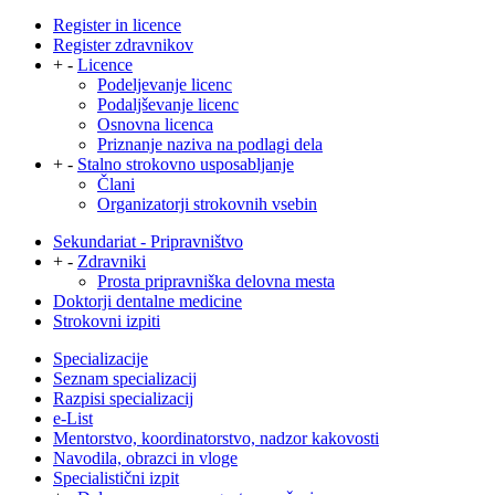
Register in licence
Register zdravnikov
+
-
Licence
Podeljevanje licenc
Podaljševanje licenc
Osnovna licenca
Priznanje naziva na podlagi dela
+
-
Stalno strokovno usposabljanje
Člani
Organizatorji strokovnih vsebin
Sekundariat - Pripravništvo
+
-
Zdravniki
Prosta pripravniška delovna mesta
Doktorji dentalne medicine
Strokovni izpiti
Specializacije
Seznam specializacij
Razpisi specializacij
e-List
Mentorstvo, koordinatorstvo, nadzor kakovosti
Navodila, obrazci in vloge
Specialistični izpit