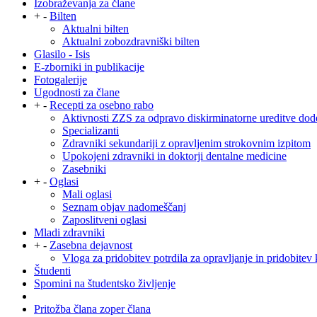
Izobraževanja za člane
+
-
Bilten
Aktualni bilten
Aktualni zobozdravniški bilten
Glasilo - Isis
E-zborniki in publikacije
Fotogalerije
Ugodnosti za člane
+
-
Recepti za osebno rabo
Aktivnosti ZZS za odpravo diskirminatorne ureditve dod
Specializanti
Zdravniki sekundariji z opravljenim strokovnim izpitom
Upokojeni zdravniki in doktorji dentalne medicine
Zasebniki
+
-
Oglasi
Mali oglasi
Seznam objav nadomeščanj
Zaposlitveni oglasi
Mladi zdravniki
+
-
Zasebna dejavnost
Vloga za pridobitev potrdila za opravljanje in pridobitev 
Študenti
Spomini na študentsko življenje
Pritožba člana zoper člana