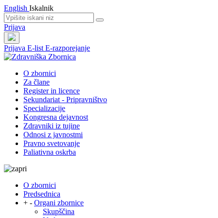
English
Iskalnik
Prijava
Prijava
E-list
E-razporejanje
O zbornici
Za člane
Register in licence
Sekundariat - Pripravništvo
Specializacije
Kongresna dejavnost
Zdravniki iz tujine
Odnosi z javnostmi
Pravno svetovanje
Paliativna oskrba
O zbornici
Predsednica
+
-
Organi zbornice
Skupščina