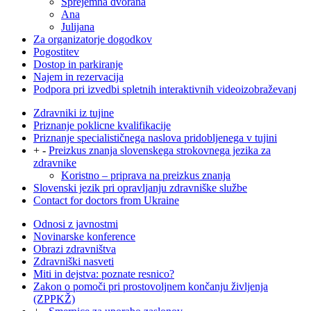
Sprejemna dvorana
Ana
Julijana
Za organizatorje dogodkov
Pogostitev
Dostop in parkiranje
Najem in rezervacija
Podpora pri izvedbi spletnih interaktivnih videoizobraževanj
Zdravniki iz tujine
Priznanje poklicne kvalifikacije
Priznanje specialističnega naslova pridobljenega v tujini
+
-
Preizkus znanja slovenskega strokovnega jezika za
zdravnike
Koristno – priprava na preizkus znanja
Slovenski jezik pri opravljanju zdravniške službe
Contact for doctors from Ukraine
Odnosi z javnostmi
Novinarske konference
Obrazi zdravništva
Zdravniški nasveti
Miti in dejstva: poznate resnico?
Zakon o pomoči pri prostovoljnem končanju življenja
(ZPPKŽ)