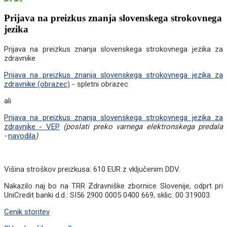
Prijava na preizkus znanja slovenskega strokovnega
jezika
Prijava na preizkus znanja slovenskega strokovnega jezika za
zdravnike
Prijava na preizkus znanja slovenskega strokovnega jezika za
zdravnike (obrazec)
- spletni obrazec
ali
Prijava na preizkus znanja slovenskega strokovnega jezika za
zdravnike - VEP
(poslati preko varnega elektronskega predala
-
navodila
)
Višina stroškov preizkusa: 610 EUR z vključenim DDV.
Nakazilo naj bo na TRR Zdravniške zbornice Slovenije, odprt pri
UniCredit banki d.d.: SI56 2900 0005 0400 669, sklic: 00 319003.
Cenik storitev