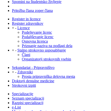
Spomini na študentsko življenje
Pritožba člana zoper člana
Register in licence
Register zdravnikov
+
-
Licence
Podeljevanje licenc
Podaljševanje licenc
Osnovna licenca
Priznanje naziva na podlagi dela
+
-
Stalno strokovno usposabljanje
Člani
Organizatorji strokovnih vsebin
Sekundariat - Pripravništvo
+
-
Zdravniki
Prosta pripravniška delovna mesta
Doktorji dentalne medicine
Strokovni izpiti
Specializacije
Seznam specializacij
Razpisi specializacij
e-List