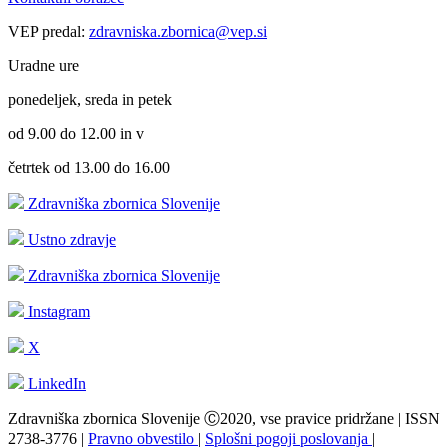
VEP predal:
zdravniska.zbornica@vep.si
Uradne ure
ponedeljek, sreda in petek
od 9.00 do 12.00 in v
četrtek od 13.00 do 16.00
Zdravniška zbornica Slovenije
Ustno zdravje
Zdravniška zbornica Slovenije
Instagram
X
LinkedIn
Zdravniška zbornica Slovenije Ⓒ2020, vse pravice pridržane | ISSN
2738-3776 |
Pravno obvestilo
|
Splošni pogoji poslovanja
|