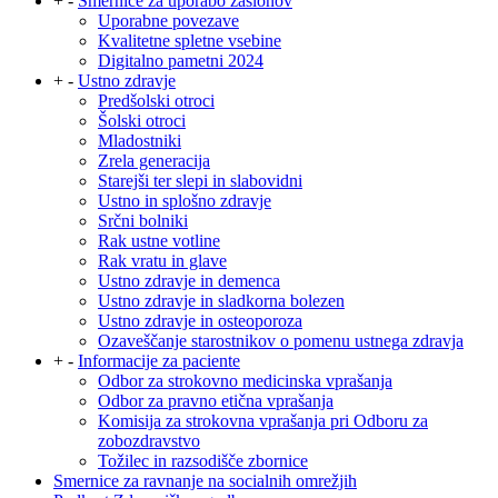
+
-
Smernice za uporabo zaslonov
Uporabne povezave
Kvalitetne spletne vsebine
Digitalno pametni 2024
+
-
Ustno zdravje
Predšolski otroci
Šolski otroci
Mladostniki
Zrela generacija
Starejši ter slepi in slabovidni
Ustno in splošno zdravje
Srčni bolniki
Rak ustne votline
Rak vratu in glave
Ustno zdravje in demenca
Ustno zdravje in sladkorna bolezen
Ustno zdravje in osteoporoza
Ozaveščanje starostnikov o pomenu ustnega zdravja
+
-
Informacije za paciente
Odbor za strokovno medicinska vprašanja
Odbor za pravno etična vprašanja
Komisija za strokovna vprašanja pri Odboru za
zobozdravstvo
Tožilec in razsodišče zbornice
Smernice za ravnanje na socialnih omrežjih