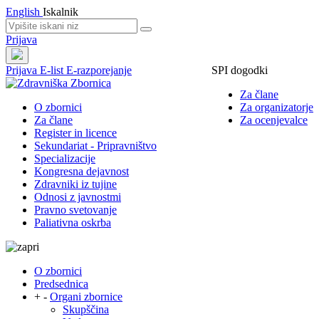
English
Iskalnik
Prijava
Prijava
E-list
E-razporejanje
SPI dogodki
Za člane
O zbornici
Za organizatorje
Za člane
Za ocenjevalce
Register in licence
Sekundariat - Pripravništvo
Specializacije
Kongresna dejavnost
Zdravniki iz tujine
Odnosi z javnostmi
Pravno svetovanje
Paliativna oskrba
O zbornici
Predsednica
+
-
Organi zbornice
Skupščina