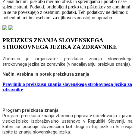
Z analitičnimi piškotki merimo obisk in spremljamo uporabo naše
spletne strani. Podatki, pridobljeni preko teh piškotkov so anonimni
in se ne povezujejo z osebnimi podatki. Teh podatkov ne delimo z
nobenimi tretjimi osebami za njihovo samostojno uporabo.
PREIZKUS ZNANJA SLOVENSKEGA
STROKOVNEGA JEZIKA ZA ZDRAVNIKE
Zbornica je organizator preizkusa znanja slovenskega
strokovnega jezika za zdravnike (v nadaljevanju: preizkus znanja).
Način, vsebina in potek preizkusa znanja
Pravilnik o preizkusu znanja slovenskega strokovnega jezika za
zdravnike
Program preizkusa znanja
Program preizkusa znanja zbornica pripravi v sodelovanju z javno
visokošolsko izobraževalno ustanovo v Republiki Sloveniji, na
kateri se poučuje slovenščina kot drugi in tuji jezik in ki izvaja
izpite iz znanja slovenskega jezika.