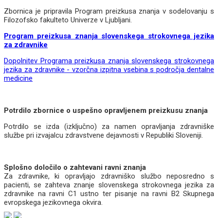
Zbornica je pripravila Program preizkusa znanja v sodelovanju s
Filozofsko fakulteto Univerze v Ljubljani.
Program preizkusa znanja slovenskega strokovnega jezika
za zdravnike
Dopolnitev Programa preizkusa znanja slovenskega strokovnega
jezika za zdravnike - vzorčna izpitna vsebina s področja dentalne
medicine
Potrdilo zbornice o uspešno opravljenem preizkusu znanja
Potrdilo se izda (izključno) za namen opravljanja zdravniške
službe pri izvajalcu zdravstvene dejavnosti v Republiki Sloveniji.
Splošno določilo o zahtevani ravni znanja
Za zdravnike, ki opravljajo zdravniško službo neposredno s
pacienti, se zahteva znanje slovenskega strokovnega jezika za
zdravnike na ravni C1 ustno ter pisanje na ravni B2 Skupnega
evropskega jezikovnega okvira.