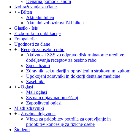
Denarna pomoč članom
Izobraževanja za člane
+
-
Bilten
Aktualni bilten
Aktualni zobozdravniški bilten
Glasilo - Isis
E-zborniki in publikacije
Fotogalerije
Ugodnosti za člane
+
-
Recepti za osebno rabo
Aktivnosti ZZS za odpravo diskirminatorne ureditve
dodeljevanja receptov za osebno rabo
Specializanti
Zdravniki sekundariji z opravljenim strokovnim izpitom
Upokojeni zdravniki in doktorji dentalne medicine
Zasebniki
+
-
Oglasi
Mali oglasi
Seznam objav nadomeščanj
Zaposlitveni oglasi
Mladi zdravniki
+
-
Zasebna dejavnost
Vloga za pridobitev potrdila za opravljanje in
pridobitev koncesije za fizične osebe
Študenti