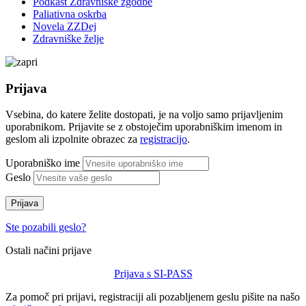
Podkast Zdravniške zgodbe
Paliativna oskrba
Novela ZZDej
Zdravniške želje
Prijava
Vsebina, do katere želite dostopati, je na voljo samo prijavljenim
uporabnikom. Prijavite se z obstoječim uporabniškim imenom in
geslom ali izpolnite obrazec za
registracijo
.
Uporabniško ime
Geslo
Prijava
Ste pozabili geslo?
Ostali načini prijave
Prijava s SI-PASS
Za pomoč pri prijavi, registraciji ali pozabljenem geslu pišite na našo