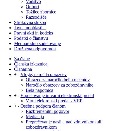
Vodstvo
Odbori
Tožilec zbornice
Razsodišče
Strokovna služba
Javna pooblastila
Pravni akti in kodeks
Podatki o članstvu
Mednarodno sodelovanje
Družbena odgovornost
Za člane
Članska izkaznica
Članarina
+
-
Vloge, naročila obrazcev
Obrazec za naročilo belih receptov
Naročilo obrazcev za zobozdravnike
Bela napotnica
+
-
E-poslovanje in varni elektronski predal
Varni elektronski predal - VEP
+
-
Osebna podpora članom
Razbremenilni pogovor
Mediacija
Preprečevanje nasilja nad zdravnikom ali
zobozdravnikom