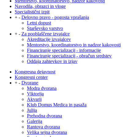
Mentorstvo, koordinatorstvo, nadzor kakovosti
Navodila, obrazci in vloge
Specialistični izpit
+
-
Delovno pravo - pogosta vprašanja
Letni dopust
Starševsko varstvo
+
-
Za pooblaščene izvajalce
Akreditacije izvajalcev
Mentorstvo, koordinatorstvo in nadzor kakovosti
Financiranje specializacij - informacije
Financiranje specializacij - obračun sredstev
Oddaja zahtevkov in izjav
Kongresna dejavnost
Kongresni center
+
-
Dvorane
Modra dvorana
Viktorija
Akvarij
Klub Domus Medica in pasaža
Julija
Prehodna dvorana
Galerija
Rantova dvorana
Velika sejna dvorana