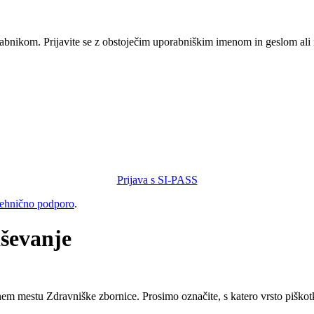
orabnikom. Prijavite se z obstoječim uporabniškim imenom in geslom ali
Prijava s SI-PASS
tehnično podporo
.
aševanje
tnem mestu Zdravniške zbornice. Prosimo označite, s katero vrsto piškot