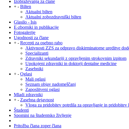
Izobraževanja za člane
+
-
Bilten
Aktualni bilten
Aktualni zobozdravniški bilten
Glasilo - Isis
E-zborniki in publikacije
Fotogalerije
Ugodnosti za člane
+
-
Recepti za osebno rabo
Aktivnosti ZZS za odpravo diskirminatorne ureditve dod
Specializanti
Zdravniki sekundariji z opravljenim strokovnim izpitom
Upokojeni zdravniki in doktorji dentalne medicine
Zasebniki
+
-
Oglasi
Mali oglasi
Seznam objav nadomeščanj
Zaposlitveni oglasi
Mladi zdravniki
+
-
Zasebna dejavnost
Vloga za pridobitev potrdila za opravljanje in pridobitev 
Študenti
Spomini na študentsko življenje
Pritožba člana zoper člana