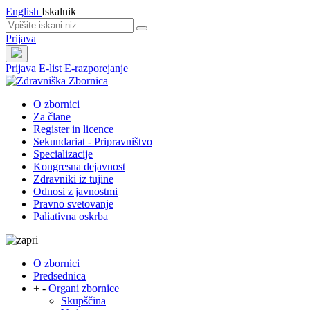
English
Iskalnik
Prijava
Prijava
E-list
E-razporejanje
O zbornici
Za člane
Register in licence
Sekundariat - Pripravništvo
Specializacije
Kongresna dejavnost
Zdravniki iz tujine
Odnosi z javnostmi
Pravno svetovanje
Paliativna oskrba
O zbornici
Predsednica
+
-
Organi zbornice
Skupščina