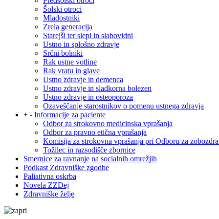
Predšolski otroci
Šolski otroci
Mladostniki
Zrela generacija
Starejši ter slepi in slabovidni
Ustno in splošno zdravje
Srčni bolniki
Rak ustne votline
Rak vratu in glave
Ustno zdravje in demenca
Ustno zdravje in sladkorna bolezen
Ustno zdravje in osteoporoza
Ozaveščanje starostnikov o pomenu ustnega zdravja
+
-
Informacije za paciente
Odbor za strokovno medicinska vprašanja
Odbor za pravno etična vprašanja
Komisija za strokovna vprašanja pri Odboru za zobozdra
Tožilec in razsodišče zbornice
Smernice za ravnanje na socialnih omrežjih
Podkast Zdravniške zgodbe
Paliativna oskrba
Novela ZZDej
Zdravniške želje