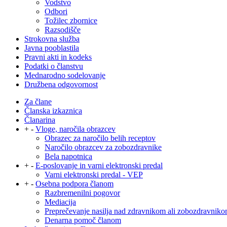
Vodstvo
Odbori
Tožilec zbornice
Razsodišče
Strokovna služba
Javna pooblastila
Pravni akti in kodeks
Podatki o članstvu
Mednarodno sodelovanje
Družbena odgovornost
Za člane
Članska izkaznica
Članarina
+
-
Vloge, naročila obrazcev
Obrazec za naročilo belih receptov
Naročilo obrazcev za zobozdravnike
Bela napotnica
+
-
E-poslovanje in varni elektronski predal
Varni elektronski predal - VEP
+
-
Osebna podpora članom
Razbremenilni pogovor
Mediacija
Preprečevanje nasilja nad zdravnikom ali zobozdravnik
Denarna pomoč članom