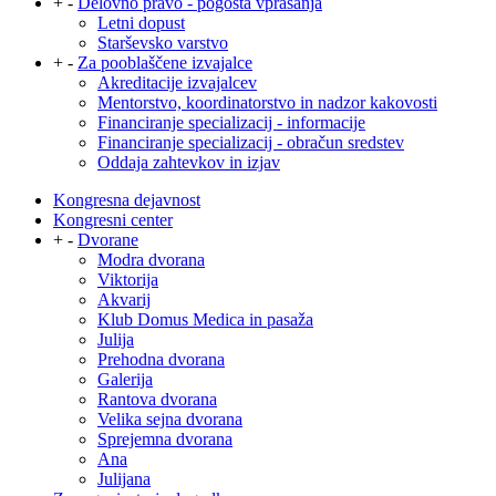
+
-
Delovno pravo - pogosta vprašanja
Letni dopust
Starševsko varstvo
+
-
Za pooblaščene izvajalce
Akreditacije izvajalcev
Mentorstvo, koordinatorstvo in nadzor kakovosti
Financiranje specializacij - informacije
Financiranje specializacij - obračun sredstev
Oddaja zahtevkov in izjav
Kongresna dejavnost
Kongresni center
+
-
Dvorane
Modra dvorana
Viktorija
Akvarij
Klub Domus Medica in pasaža
Julija
Prehodna dvorana
Galerija
Rantova dvorana
Velika sejna dvorana
Sprejemna dvorana
Ana
Julijana