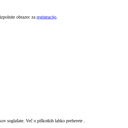
 izpolnite obrazec za
registracijo
.
kov soglašate. Več o piškotkih lahko preberete
.