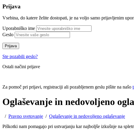
Prijava
Vsebina, do katere želite dostopati, je na voljo samo prijavljenim up
Uporabniško ime
Geslo
Prijava
Ste pozabili geslo?
Ostali načini prijave
Za pomoč pri prijavi, registraciji ali pozabljenem geslu pišite na našo
Oglaševanje in nedovoljeno ogl
/
Pravno svetovanje
/
Oglaševanje in nedovoljeno oglaševanje
Piškotki nam pomagajo pri ustvarjanju kar najboljše izkušnje na sple