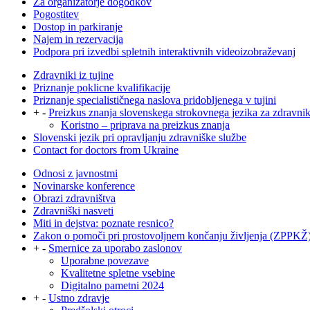
Za organizatorje dogodkov
Pogostitev
Dostop in parkiranje
Najem in rezervacija
Podpora pri izvedbi spletnih interaktivnih videoizobraževanj
Zdravniki iz tujine
Priznanje poklicne kvalifikacije
Priznanje specialističnega naslova pridobljenega v tujini
+
-
Preizkus znanja slovenskega strokovnega jezika za zdravni
Koristno – priprava na preizkus znanja
Slovenski jezik pri opravljanju zdravniške službe
Contact for doctors from Ukraine
Odnosi z javnostmi
Novinarske konference
Obrazi zdravništva
Zdravniški nasveti
Miti in dejstva: poznate resnico?
Zakon o pomoči pri prostovoljnem končanju življenja (ZPPKŽ
+
-
Smernice za uporabo zaslonov
Uporabne povezave
Kvalitetne spletne vsebine
Digitalno pametni 2024
+
-
Ustno zdravje