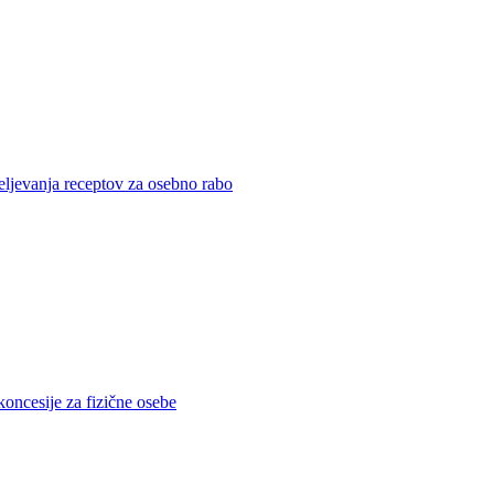
eljevanja receptov za osebno rabo
koncesije za fizične osebe