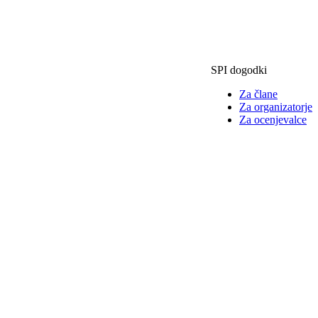
SPI dogodki
Za člane
Za organizatorje
Za ocenjevalce