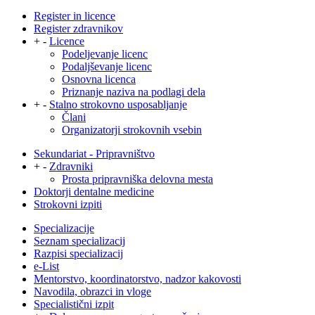
Register in licence
Register zdravnikov
+
-
Licence
Podeljevanje licenc
Podaljševanje licenc
Osnovna licenca
Priznanje naziva na podlagi dela
+
-
Stalno strokovno usposabljanje
Člani
Organizatorji strokovnih vsebin
Sekundariat - Pripravništvo
+
-
Zdravniki
Prosta pripravniška delovna mesta
Doktorji dentalne medicine
Strokovni izpiti
Specializacije
Seznam specializacij
Razpisi specializacij
e-List
Mentorstvo, koordinatorstvo, nadzor kakovosti
Navodila, obrazci in vloge
Specialistični izpit