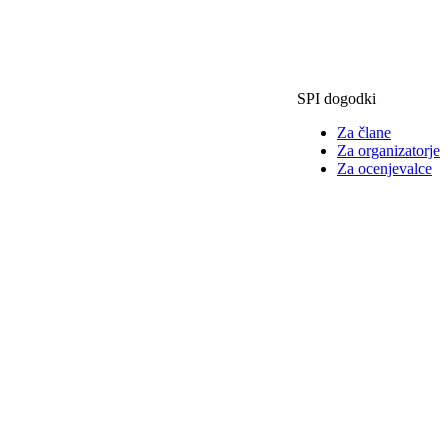
SPI dogodki
Za člane
Za organizatorje
Za ocenjevalce