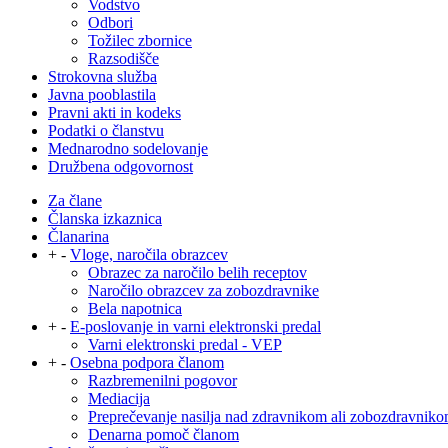
Vodstvo
Odbori
Tožilec zbornice
Razsodišče
Strokovna služba
Javna pooblastila
Pravni akti in kodeks
Podatki o članstvu
Mednarodno sodelovanje
Družbena odgovornost
Za člane
Članska izkaznica
Članarina
+
-
Vloge, naročila obrazcev
Obrazec za naročilo belih receptov
Naročilo obrazcev za zobozdravnike
Bela napotnica
+
-
E-poslovanje in varni elektronski predal
Varni elektronski predal - VEP
+
-
Osebna podpora članom
Razbremenilni pogovor
Mediacija
Preprečevanje nasilja nad zdravnikom ali zobozdravnik
Denarna pomoč članom