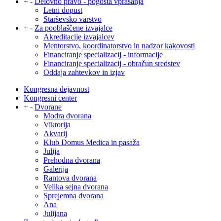
+
-
Delovno pravo - pogosta vprašanja
Letni dopust
Starševsko varstvo
+
-
Za pooblaščene izvajalce
Akreditacije izvajalcev
Mentorstvo, koordinatorstvo in nadzor kakovosti
Financiranje specializacij - informacije
Financiranje specializacij - obračun sredstev
Oddaja zahtevkov in izjav
Kongresna dejavnost
Kongresni center
+
-
Dvorane
Modra dvorana
Viktorija
Akvarij
Klub Domus Medica in pasaža
Julija
Prehodna dvorana
Galerija
Rantova dvorana
Velika sejna dvorana
Sprejemna dvorana
Ana
Julijana