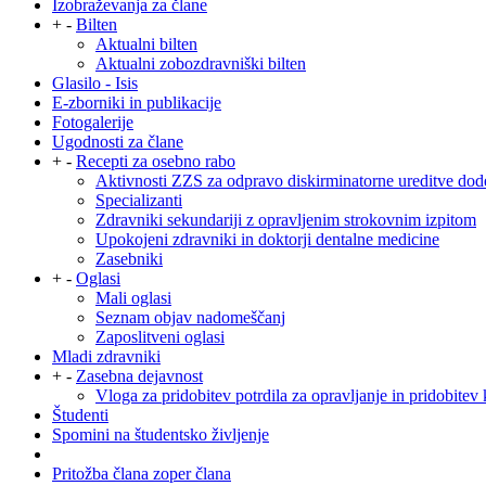
Izobraževanja za člane
+
-
Bilten
Aktualni bilten
Aktualni zobozdravniški bilten
Glasilo - Isis
E-zborniki in publikacije
Fotogalerije
Ugodnosti za člane
+
-
Recepti za osebno rabo
Aktivnosti ZZS za odpravo diskirminatorne ureditve dod
Specializanti
Zdravniki sekundariji z opravljenim strokovnim izpitom
Upokojeni zdravniki in doktorji dentalne medicine
Zasebniki
+
-
Oglasi
Mali oglasi
Seznam objav nadomeščanj
Zaposlitveni oglasi
Mladi zdravniki
+
-
Zasebna dejavnost
Vloga za pridobitev potrdila za opravljanje in pridobitev 
Študenti
Spomini na študentsko življenje
Pritožba člana zoper člana