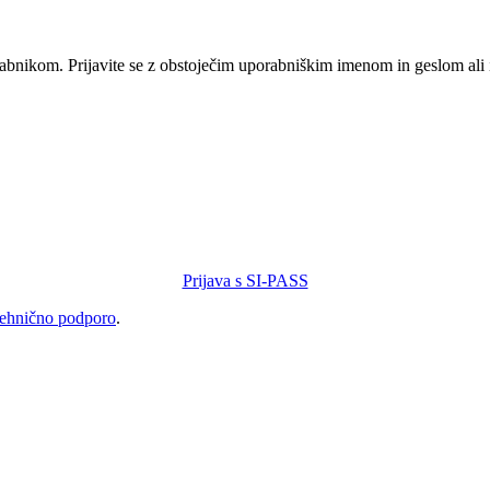
orabnikom. Prijavite se z obstoječim uporabniškim imenom in geslom ali
Prijava s SI-PASS
tehnično podporo
.