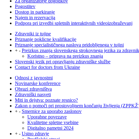
Za organizatorje dogodkov
Pogostitev
Dostop in parkiranje
Najem in rezervacija
Podpora pri izvedbi spletnih interaktivnih videoizobraževanj
Zdravniki iz tujine
Priznanje poklicne kvalifikacije
Priznanje specialističnega naslova pridobljenega v tujini
+
-
Preizkus znanja slovenskega strokovnega jezika za zdravni
Koristno – priprava na preizkus znanja
Slovenski jezik pri opravljanju zdravniške službe
Contact for doctors from Ukraine
Odnosi z javnostmi
Novinarske konference
Obrazi zdravništva
Zdravniški nasveti
Miti in dejstva: poznate resnico?
Zakon o pomoči pri prostovoljnem končanju življenja (ZPPKŽ
+
-
Smernice za uporabo zaslonov
Uporabne povezave
Kvalitetne spletne vsebine
Digitalno pametni 2024
+
-
Ustno zdravje