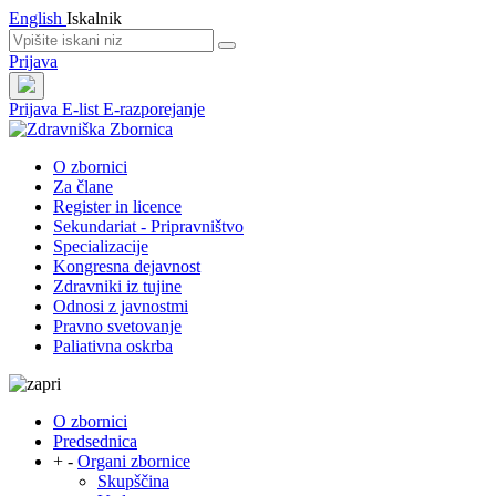
English
Iskalnik
Prijava
Prijava
E-list
E-razporejanje
O zbornici
Za člane
Register in licence
Sekundariat - Pripravništvo
Specializacije
Kongresna dejavnost
Zdravniki iz tujine
Odnosi z javnostmi
Pravno svetovanje
Paliativna oskrba
O zbornici
Predsednica
+
-
Organi zbornice
Skupščina