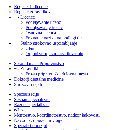
Register in licence
Register zdravnikov
+
-
Licence
Podeljevanje licenc
Podaljševanje licenc
Osnovna licenca
Priznanje naziva na podlagi dela
+
-
Stalno strokovno usposabljanje
Člani
Organizatorji strokovnih vsebin
Sekundariat - Pripravništvo
+
-
Zdravniki
Prosta pripravniška delovna mesta
Doktorji dentalne medicine
Strokovni izpiti
Specializacije
Seznam specializacij
Razpisi specializacij
e-List
Mentorstvo, koordinatorstvo, nadzor kakovosti
Navodila, obrazci in vloge
Specialistični izpit