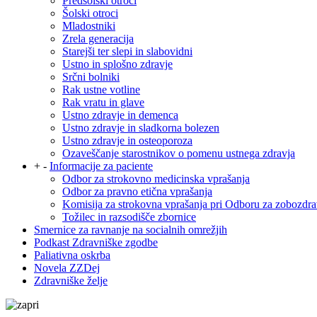
Predšolski otroci
Šolski otroci
Mladostniki
Zrela generacija
Starejši ter slepi in slabovidni
Ustno in splošno zdravje
Srčni bolniki
Rak ustne votline
Rak vratu in glave
Ustno zdravje in demenca
Ustno zdravje in sladkorna bolezen
Ustno zdravje in osteoporoza
Ozaveščanje starostnikov o pomenu ustnega zdravja
+
-
Informacije za paciente
Odbor za strokovno medicinska vprašanja
Odbor za pravno etična vprašanja
Komisija za strokovna vprašanja pri Odboru za zobozdra
Tožilec in razsodišče zbornice
Smernice za ravnanje na socialnih omrežjih
Podkast Zdravniške zgodbe
Paliativna oskrba
Novela ZZDej
Zdravniške želje