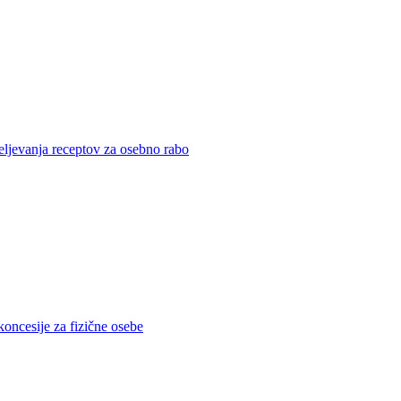
eljevanja receptov za osebno rabo
koncesije za fizične osebe