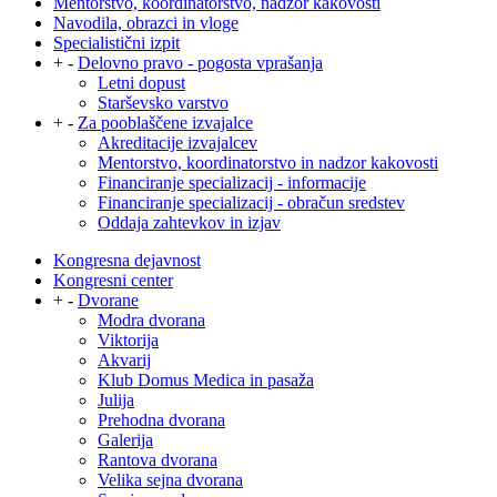
Mentorstvo, koordinatorstvo, nadzor kakovosti
Navodila, obrazci in vloge
Specialistični izpit
+
-
Delovno pravo - pogosta vprašanja
Letni dopust
Starševsko varstvo
+
-
Za pooblaščene izvajalce
Akreditacije izvajalcev
Mentorstvo, koordinatorstvo in nadzor kakovosti
Financiranje specializacij - informacije
Financiranje specializacij - obračun sredstev
Oddaja zahtevkov in izjav
Kongresna dejavnost
Kongresni center
+
-
Dvorane
Modra dvorana
Viktorija
Akvarij
Klub Domus Medica in pasaža
Julija
Prehodna dvorana
Galerija
Rantova dvorana
Velika sejna dvorana