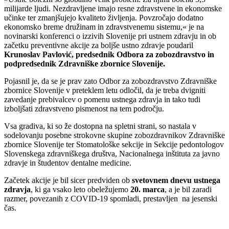
milijarde ljudi. Nezdravljene imajo resne zdravstvene in ekonomske
učinke ter zmanjšujejo kvaliteto življenja. Povzročajo dodatno
ekonomsko breme družinam in zdravstvenemu sistemu,« je na
novinarski konferenci o izzivih Slovenije pri ustnem zdravju in ob
začetku preventivne akcije za boljše ustno zdravje poudaril
Krunoslav Pavlović, predsednik Odbora za zobozdravstvo in
podpredsednik Zdravniške zbornice Slovenije.
Pojasnil je, da se je prav zato Odbor za zobozdravstvo Zdravniške
zbornice Slovenije v preteklem letu odločil, da je treba dvigniti
zavedanje prebivalcev o pomenu ustnega zdravja in tako tudi
izboljšati zdravstveno pismenost na tem področju.
Vsa gradiva, ki so že dostopna na spletni strani, so nastala v
sodelovanju posebne strokovne skupine zobozdravnikov Zdravniške
zbornice Slovenije ter Stomatološke sekcije in Sekcije pedontologov
Slovenskega zdravniškega društva, Nacionalnega inštituta za javno
zdravje in študentov dentalne medicine.
Začetek akcije je bil sicer predviden ob
svetovnem dnevu ustnega
zdravja
, ki ga vsako leto obeležujemo
20. marca
, a je bil zaradi
razmer, povezanih z COVID-19 spomladi, prestavljen na jesenski
čas.