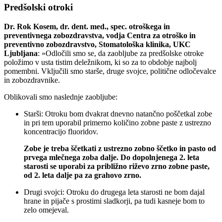
Predšolski otroki
Dr. Rok Kosem, dr. dent. med., spec. otroškega in
preventivnega zobozdravstva, vodja Centra za otroško in
preventivno zobozdravstvo, Stomatološka klinika, UKC
Ljubljana
: »Odločili smo se, da zaobljube za predšolske otroke
položimo v usta tistim deležnikom, ki so za to obdobje najbolj
pomembni. Vključili smo starše, druge svojce, politične odločevalce
in zobozdravnike.
Oblikovali smo naslednje zaobljube:
Starši: Otroku bom dvakrat dnevno natančno poščetkal zobe
in pri tem uporabil primerno količino zobne paste z ustrezno
koncentracijo fluoridov.
Zobe je treba ščetkati z ustrezno zobno ščetko in pasto od
prvega mlečnega zoba dalje. Do dopolnjenega 2. leta
starosti se uporabi za približno riževo zrno zobne paste,
od 2. leta dalje pa za grahovo zrno.
Drugi svojci: Otroku do drugega leta starosti ne bom dajal
hrane in pijače s prostimi sladkorji, pa tudi kasneje bom to
zelo omejeval.