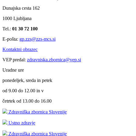
Dunajska cesta 162
1000 Ljubljana
Tel.:
01 30 72 100
E-pošta:
gp.zzs@zzs-mcs.si
Kontaktni obrazec
VEP predal:
zdravniska.zbornica@vep.si
Uradne ure
ponedeljek, sreda in petek
od 9.00 do 12.00 in v
četrtek od 13.00 do 16.00
Zdravniška zbornica Slovenije
Ustno zdravje
Zdravniška zbornica Slovenije