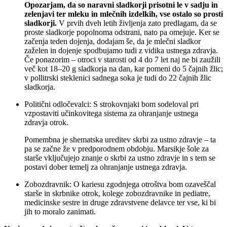
Opozarjam, da so naravni sladkorji prisotni le v sadju in
zelenjavi ter mleku in mlečnih izdelkih, vse ostalo so prosti
sladkorji.
V prvih dveh letih življenja zato predlagam, da se
proste sladkorje popolnoma odstrani, nato pa omejuje. Ker se
začenja teden dojenja, dodajam še, da je mlečni sladkor
zaželen in dojenje spodbujamo tudi z vidika ustnega zdravja.
Če ponazorim – otroci v starosti od 4 do 7 let naj ne bi zaužili
več kot 18–20 g sladkorja na dan, kar pomeni do 5 čajnih žlic;
v pollitrski steklenici sadnega soka je tudi do 22 čajnih žlic
sladkorja.
Politični odločevalci: S strokovnjaki bom sodeloval pri
vzpostaviti učinkovitega sistema za ohranjanje ustnega
zdravja otrok.
Pomembna je shematska ureditev skrbi za ustno zdravje – ta
pa se začne že v predporodnem obdobju. Marsikje šole za
starše vključujejo znanje o skrbi za ustno zdravje in s tem se
postavi dober temelj za ohranjanje ustnega zdravja.
Zobozdravnik: O kariesu zgodnjega otroštva bom ozaveščal
starše in skrbnike otrok, kolege zobozdravnike in pediatre,
medicinske sestre in druge zdravstvene delavce ter vse, ki bi
jih to moralo zanimati.