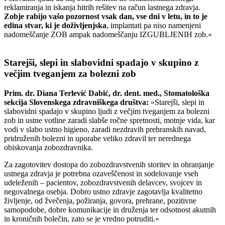
reklamiranja in iskanja hitrih rešitev na račun lastnega zdravja.
Zobje rabijo vašo pozornost vsak dan, vse dni v letu, in to je
edina stvar, ki je doživljenjska
, implantati pa niso namenjeni
nadomeščanje ZOB ampak nadomeščanju IZGUBLJENIH zob.«
Starejši, slepi in slabovidni spadajo v skupino z
večjim tveganjem za bolezni zob
Prim. dr. Diana Terlević Dabić, dr. dent. med., Stomatološka
sekcija Slovenskega zdravniškega društva:
»Starejši, slepi in
slabovidni spadajo v skupino ljudi z večjim tveganjem za bolezni
zob in ustne votline zaradi slabše ročne spretnosti, motnje vida, kar
vodi v slabo ustno higieno, zaradi nezdravih prehranskih navad,
pridruženih bolezni in uporabe veliko zdravil ter nerednega
obiskovanja zobozdravnika.
Za zagotovitev dostopa do zobozdravstvenih storitev in ohranjanje
ustnega zdravja je potrebna ozaveščenost in sodelovanje vseh
udeleženih – pacientov, zobozdravstvenih delavcev, svojcev in
negovalnega osebja. Dobro ustno zdravje zagotavlja kvalitetno
življenje, od žvečenja, požiranja, govora, prehrane, pozitivne
samopodobe, dobre komunikacije in druženja ter odsotnost akutnih
in kroničnih bolečin, zato se je vredno potruditi.«