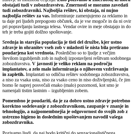
obstajati tudi v zobozdravstvu. Zmernosti se moramo zavedati
tudi zobozdravniki. Najboljša rešitev, ki obstaja, ni nujno
najboljša rešitev za vas.
Informiranje zamenjujemo za reklamo in
ta daje pri ljudeh prepogosto občutek, da je vse mogoče in da ni ovir
pri popravljanju lastnega telesa. Vendar ovire in meje obstajajo in do
teh je treba gojiti dolžno spoštovanje.
Srednja in starejša populacija je tisti del družbe, kjer ustno
zdravje in ohranitev vseh zob v mladosti še nista bila pretirano
poudarjena kot vrednota.
Posledično so to ljudje z večjim
številom izgubljenih zob in najbolj izpostavljeni rešitvam sodobnega
zobozdravstva.
V javnosti je veliko reklam na področju
implantatov, a zelo malo informiranja o njihovem vzdrževanju
in zapletih.
Implantati so odlična rešitev sodobnega zobozdravstva,
a niso za vsaka usta, niso za vsako ceno in niso doživljenjski, če jim
bomo še naprej posvečali enako (malo) pozornosti, kot smo je
namenjali tistim lastnim – izgubljenim zobem.
Pomembno je poudariti, da je za dobro ustno zdravje potrebno
korektno sodelovanje z zobozdravnikom, zaupanje v znanje in
tehnologijo, a najpomembnejša je odgovornost do svojih zob z
ustrezno higieno in doslednim upoštevanjem navodil vašega
zobozdravnika.
Pozivamo ljudi, da naj bodo kritični do senzacionalističnega