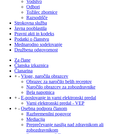
Vodstvo
Odbori
Tožilec zbornice
Razsodišče
Strokovna služba
Javna pooblastila
Pravni akti in kodeks
Podatki o članstvu
Mednarodno sodelovanje
Družbena odgovornost
Za člane
Članska izkaznica
Članarina
+
-
Vloge, naročila obrazcev
Obrazec za naročilo belih receptov
Naročilo obrazcev za zobozdravnike
Bela napotnica
+
-
E-poslovanje in varni elektronski predal
Varni elektronski predal - VEP
+
-
Osebna podpora članom
Razbremenilni pogovor
Mediacija
Preprečevanje nasilja nad zdravnikom ali
zobozdravnikom