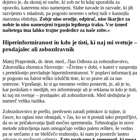
dejstvo je, da skoraj ni osebe, ki zob ne bi kdaj uporabila za
opravilo, kateremu niso namenjeni. Slabe navade in razvade, ki jih
razvijemo v mladosti, pa pogosto nesemo s seboj tudi v kasnejša
starostna obdobja.
Zobje niso orodje, odpirač, niso škarjice za
nohte in niso namenjeni trganju lepilnega traku. Vse izmed
naštetega ima lahko trajne posledice za naše zobe.«
Hiperinformiranost in kdo je tisti, ki naj mi svetuje –
prodajalec ali zobozdravnik
Matej Praprotnik, dr. dent. med., član Odbora za zobozdravstvo,
Zdravniška zbornica Slovenije: »Živimo v dobi, v kateri v nasprotju
s preteklostjo prevladuje hiperinformiranost. V poplavi informacij pa
je pogosto na žalost težko izluščiti tiste, ki so prave ali za nas
ustrezne. Vprašanje, ki si ga moramo vedno postaviti, je, ali je to,
kar poslušam v medijih, res informiranje ali je reklama in kdo je tisti,
ki naj mi svetuje – prodajalec ali zobozdravnik. Med slednjima je
namreč velika razlika.
Zobozdravstvo je prešlo, predvsem zaradi pritiskov iz tujine, iz
časov, ko oglasi niso obstajali, v čas, ko so ti postali tako prepričljivi,
da so se pričakovanja ljudi močno spremenila. Tehnologija in nove
metode zdravljenja nam omogočajo veliko paleto rešitev, še vedno
pa se srečamo z ne bleščečo realnostjo, ki nam jo postreže lastno
zdravje in možnosti celjenja.
Zato pozivamo k zmernosti, ki mora