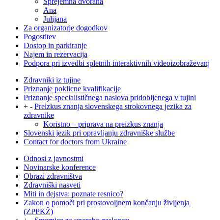
Sprejemna dvorana
Ana
Julijana
Za organizatorje dogodkov
Pogostitev
Dostop in parkiranje
Najem in rezervacija
Podpora pri izvedbi spletnih interaktivnih videoizobraževanj
Zdravniki iz tujine
Priznanje poklicne kvalifikacije
Priznanje specialističnega naslova pridobljenega v tujini
+
-
Preizkus znanja slovenskega strokovnega jezika za
zdravnike
Koristno – priprava na preizkus znanja
Slovenski jezik pri opravljanju zdravniške službe
Contact for doctors from Ukraine
Odnosi z javnostmi
Novinarske konference
Obrazi zdravništva
Zdravniški nasveti
Miti in dejstva: poznate resnico?
Zakon o pomoči pri prostovoljnem končanju življenja
(ZPPKŽ)