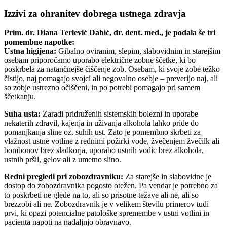
Izzivi za ohranitev dobrega ustnega zdravja
Prim. dr. Diana Terlević Dabić, dr. dent. med., je podala še tri
pomembne napotke:
Ustna higijena:
Gibalno oviranim, slepim, slabovidnim in starejšim
osebam priporočamo uporabo električne zobne ščetke, ki bo
poskrbela za natančnejše čiščenje zob. Osebam, ki svoje zobe težko
čistijo, naj pomagajo svojci ali negovalno osebje – preverijo naj, ali
so zobje ustrezno očiščeni, in po potrebi pomagajo pri samem
ščetkanju.
Suha usta:
Zaradi pridruženih sistemskih bolezni in uporabe
nekaterih zdravil, kajenja in uživanja alkohola lahko pride do
pomanjkanja sline oz. suhih ust. Zato je pomembno skrbeti za
vlažnost ustne votline z rednimi požirki vode, žvečenjem žvečilk ali
bombonov brez sladkorja, uporabo ustnih vodic brez alkohola,
ustnih pršil, gelov ali z umetno slino.
Redni pregledi pri zobozdravniku:
Za starejše in slabovidne je
dostop do zobozdravnika pogosto otežen. Pa vendar je potrebno za
to poskrbeti ne glede na to, ali so prisotne težave ali ne, ali so
brezzobi ali ne. Zobozdravnik je v velikem številu primerov tudi
prvi, ki opazi potencialne patološke spremembe v ustni votlini in
pacienta napoti na nadaljnjo obravnavo.