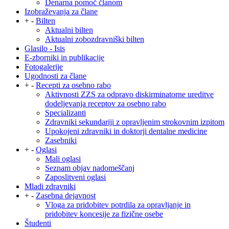
Denarna pomoč članom
Izobraževanja za člane
+
-
Bilten
Aktualni bilten
Aktualni zobozdravniški bilten
Glasilo - Isis
E-zborniki in publikacije
Fotogalerije
Ugodnosti za člane
+
-
Recepti za osebno rabo
Aktivnosti ZZS za odpravo diskirminatorne ureditve
dodeljevanja receptov za osebno rabo
Specializanti
Zdravniki sekundariji z opravljenim strokovnim izpitom
Upokojeni zdravniki in doktorji dentalne medicine
Zasebniki
+
-
Oglasi
Mali oglasi
Seznam objav nadomeščanj
Zaposlitveni oglasi
Mladi zdravniki
+
-
Zasebna dejavnost
Vloga za pridobitev potrdila za opravljanje in
pridobitev koncesije za fizične osebe
Študenti