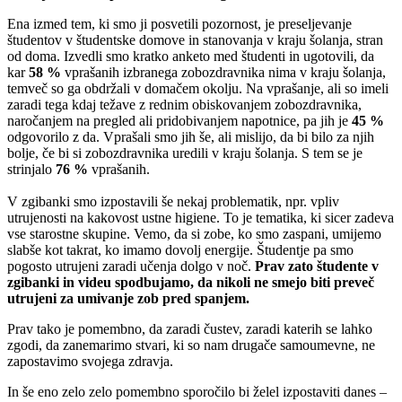
Ena izmed tem, ki smo ji posvetili pozornost, je preseljevanje
študentov v študentske domove in stanovanja v kraju šolanja, stran
od doma. Izvedli smo kratko anketo med študenti in ugotovili, da
kar
58 %
vprašanih izbranega zobozdravnika nima v kraju šolanja,
temveč so ga obdržali v domačem okolju. Na vprašanje, ali so imeli
zaradi tega kdaj težave z rednim obiskovanjem zobozdravnika,
naročanjem na pregled ali pridobivanjem napotnice, pa jih je
45 %
odgovorilo z da. Vprašali smo jih še, ali mislijo, da bi bilo za njih
bolje, če bi si zobozdravnika uredili v kraju šolanja. S tem se je
strinjalo
76 %
vprašanih.
V zgibanki smo izpostavili še nekaj problematik, npr. vpliv
utrujenosti na kakovost ustne higiene. To je tematika, ki sicer zadeva
vse starostne skupine. Vemo, da si zobe, ko smo zaspani, umijemo
slabše kot takrat, ko imamo dovolj energije. Študentje pa smo
pogosto utrujeni zaradi učenja dolgo v noč.
Prav zato študente v
zgibanki in videu spodbujamo, da nikoli ne smejo biti preveč
utrujeni za umivanje zob pred spanjem.
Prav tako je pomembno, da zaradi čustev, zaradi katerih se lahko
zgodi, da zanemarimo stvari, ki so nam drugače samoumevne, ne
zapostavimo svojega zdravja.
In še eno zelo zelo pomembno sporočilo bi želel izpostaviti danes –