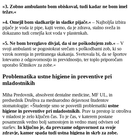
»3. Zobno ambulanto bom obiskoval, tudi kadar ne bom imel
težav.«
»4. Omejil bom sladkarije in sladke pijače.«
– Najboljša izbira
pijače je voda iz pipe, kajti vemo, da je zdrava, stalno sveža in
dokazano tudi cenejša kot voda v plastenkah.
»5. Ne bom brezglavo divjal, da si ne poškodujem zob.«
– V
svoji ambulanti se pogostokrat srečam s poškodbami zob, ki so
vzrok norenja in pretiranega skakanja. Svetovala bi, da se športov
lotevamo z odgovornostjo in previdnostjo, ter toplo priporočam
uporabo ščitnikov za zobe.«
Problematika
ustne higiene in preventive pri
mladostnikih
Miha Predovnik, absolvent dentalne medicine, MF UL, in
predsednik Društva za mednarodno dejavnost študentov
stomatologije: »Študentje smo se posvetili problematiki
ustne
higiene in preventive pri mladostnikih
. Prav ta prestop iz otroštva
v mladost je zelo ključen čas. To je čas, v katerem postane
posameznik vedno bolj samostojen in vedno manj odvisen od
staršev.
In ključno je, da prevzame odgovornost za svoje
zdravje, kamor spada tudi ustna higiena in skrb za zobe.