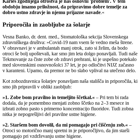
Karies zgodnjega otroštva je naš osnovni 'problem'. V tem
obdobju imamo priložnost, da pripravimo dobre temelje za
dobro ustno zdravje in njemu prijazne navade
.«
Priporočila in zaobljube za šolarje
Vesna Banko, dr. dent. med., Stomatološka sekcija Slovenskega
zdravniškega društva: »Covid-19 nam vsem še vedno meša štrene.
V obravnavi je v ambulantah manj otrok, zato si želim, da bodo
otroci še bolj upoštevali, kar smo jim leta dolgo ponavljali. Tudi naše
Tekmovanje za čiste zobe ob zdravi prehrani, ki je uspešno potekalo
med slovenskimi osnovnošolci 37 let, je po odločitvi NIJZ začasno
v karanteni. Upamo, da premor ne bo slabo vplival na utečeno delo.
Kot zobozdravnica šolarjev ponavljam naša stališča in priporočila, ki
smo jih pripravili v obliki zaobljub:
»1. Zobe bom pravilno in temeljito ščetkal.«
– Pri tem bi rada
dodala, da je pomembno menjati zobno ščetko na 2–3 mesece in
izbrati zobno pasto s primerno koncentracijo fluoridov. Tudi zobna
nitka je nepogrešljivi del pravilne ustne higiene.
»2. Staršem bom dovolil, da mi pomagajo pri čiščenju zob.«
–
Otroci so motorično manj spretni in je priporočljivo, da jim starši
pomagajo pri vzdrževanju ustne higiene.