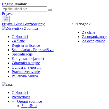
English
Iskalnik
Prijava
Prijava
E-list
E-razporejanje
SPI dogodki
Za člane
O zbornici
Za organizatorje
Za člane
Za ocenjevalce
Register in licence
Sekundariat - Pripravništvo
Specializacije
Kongresna dejavnost
Zdravniki iz tujine
Odnosi z javnostmi
Pravno svetovanje
Paliativna oskrba
O zbornici
Predsednica
+
-
Organi zbornice
Skupščina