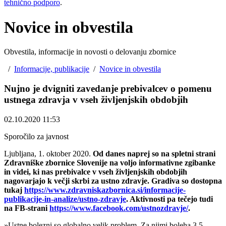
tehnično podporo
.
Novice in obvestila
Obvestila, informacije in novosti o delovanju zbornice
/
Informacije, publikacije
/
Novice in obvestila
Nujno je dvigniti zavedanje prebivalcev o pomenu
ustnega zdravja v vseh življenjskih obdobjih ​
02.10.2020 11:53
Sporočilo za javnost
Ljubljana, 1. oktober 2020.
Od danes naprej so na spletni strani
Zdravniške zbornice Slovenije na voljo informativne zgibanke
in videi, ki nas prebivalce v vseh življenjskih obdobjih
nagovarjajo k večji skrbi za ustno zdravje. Gradiva so dostopna
tukaj
https://www.zdravniskazbornica.si/informacije-
publikacije-in-analize/ustno-zdravje
. Aktivnosti pa tečejo tudi
na FB-strani
https://www.facebook.com/ustnozdravje/
.
»Ustne bolezni so globalno velik problem. Za njimi boleha 3,5