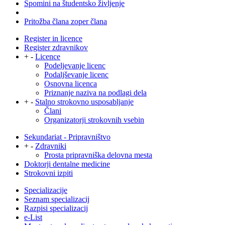
Spomini na študentsko življenje
Pritožba člana zoper člana
Register in licence
Register zdravnikov
+
-
Licence
Podeljevanje licenc
Podaljševanje licenc
Osnovna licenca
Priznanje naziva na podlagi dela
+
-
Stalno strokovno usposabljanje
Člani
Organizatorji strokovnih vsebin
Sekundariat - Pripravništvo
+
-
Zdravniki
Prosta pripravniška delovna mesta
Doktorji dentalne medicine
Strokovni izpiti
Specializacije
Seznam specializacij
Razpisi specializacij
e-List