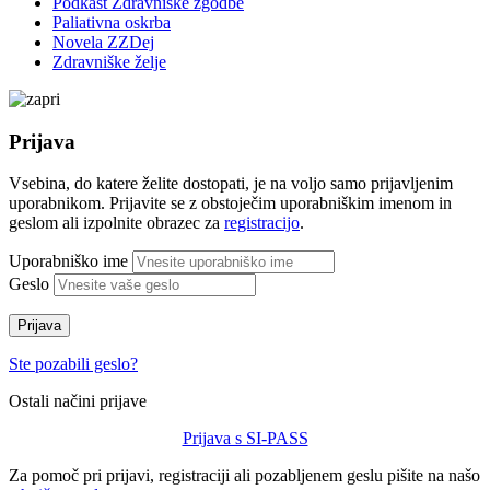
Podkast Zdravniške zgodbe
Paliativna oskrba
Novela ZZDej
Zdravniške želje
Prijava
Vsebina, do katere želite dostopati, je na voljo samo prijavljenim
uporabnikom. Prijavite se z obstoječim uporabniškim imenom in
geslom ali izpolnite obrazec za
registracijo
.
Uporabniško ime
Geslo
Prijava
Ste pozabili geslo?
Ostali načini prijave
Prijava s SI-PASS
Za pomoč pri prijavi, registraciji ali pozabljenem geslu pišite na našo