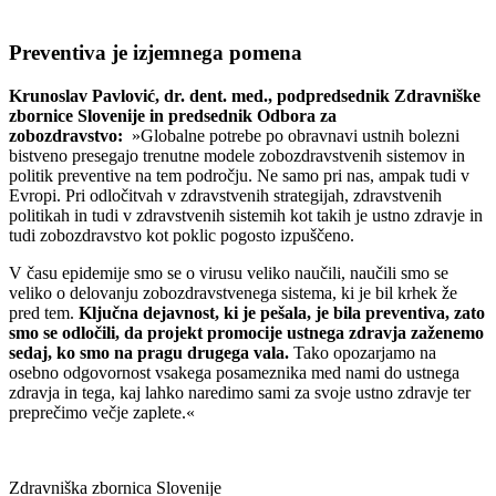
Preventiva je izjemnega pomena
Krunoslav Pavlović, dr. dent. med., podpredsednik Zdravniške
zbornice Slovenije in predsednik Odbora za
zobozdravstvo:
»Globalne potrebe po obravnavi ustnih bolezni
bistveno presegajo trenutne modele zobozdravstvenih sistemov in
politik preventive na tem področju. Ne samo pri nas, ampak tudi v
Evropi. Pri odločitvah v zdravstvenih strategijah, zdravstvenih
politikah in tudi v zdravstvenih sistemih kot takih je ustno zdravje in
tudi zobozdravstvo kot poklic pogosto izpuščeno.
V času epidemije smo se o virusu veliko naučili, naučili smo se
veliko o delovanju zobozdravstvenega sistema, ki je bil krhek že
pred tem.
Ključna dejavnost, ki je pešala, je bila preventiva, zato
smo se odločili, da projekt promocije ustnega zdravja zaženemo
sedaj, ko smo na pragu drugega vala.
Tako opozarjamo na
osebno odgovornost vsakega posameznika med nami do ustnega
zdravja in tega, kaj lahko naredimo sami za svoje ustno zdravje ter
preprečimo večje zaplete.«
Zdravniška zbornica Slovenije