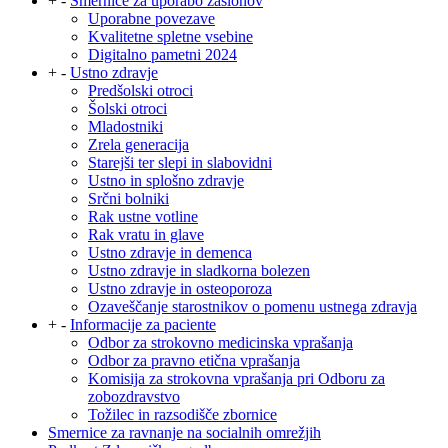
+
-
Smernice za uporabo zaslonov
Uporabne povezave
Kvalitetne spletne vsebine
Digitalno pametni 2024
+
-
Ustno zdravje
Predšolski otroci
Šolski otroci
Mladostniki
Zrela generacija
Starejši ter slepi in slabovidni
Ustno in splošno zdravje
Srčni bolniki
Rak ustne votline
Rak vratu in glave
Ustno zdravje in demenca
Ustno zdravje in sladkorna bolezen
Ustno zdravje in osteoporoza
Ozaveščanje starostnikov o pomenu ustnega zdravja
+
-
Informacije za paciente
Odbor za strokovno medicinska vprašanja
Odbor za pravno etična vprašanja
Komisija za strokovna vprašanja pri Odboru za
zobozdravstvo
Tožilec in razsodišče zbornice
Smernice za ravnanje na socialnih omrežjih