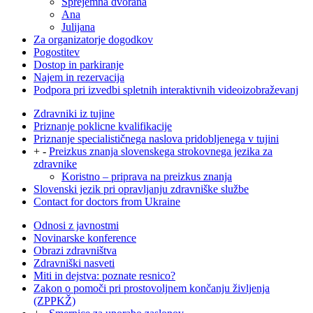
Sprejemna dvorana
Ana
Julijana
Za organizatorje dogodkov
Pogostitev
Dostop in parkiranje
Najem in rezervacija
Podpora pri izvedbi spletnih interaktivnih videoizobraževanj
Zdravniki iz tujine
Priznanje poklicne kvalifikacije
Priznanje specialističnega naslova pridobljenega v tujini
+
-
Preizkus znanja slovenskega strokovnega jezika za
zdravnike
Koristno – priprava na preizkus znanja
Slovenski jezik pri opravljanju zdravniške službe
Contact for doctors from Ukraine
Odnosi z javnostmi
Novinarske konference
Obrazi zdravništva
Zdravniški nasveti
Miti in dejstva: poznate resnico?
Zakon o pomoči pri prostovoljnem končanju življenja
(ZPPKŽ)