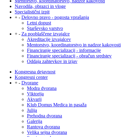
Mentorstvo, koordinatorstvo, nadzor kakovosti
Navodila, obrazci in vloge
Specialistični izpit
+
-
Delovno pravo - pogosta vprašanja
Letni dopust
Starševsko varstvo
+
-
Za pooblaščene izvajalce
Akreditacije izvajalcev
Mentorstvo, koordinatorstvo in nadzor kakovosti
Financiranje specializacij - informacije
Financiranje specializacij - obračun sredstev
Oddaja zahtevkov in izjav
Kongresna dejavnost
Kongresni center
+
-
Dvorane
Modra dvorana
Viktorija
Akvarij
Klub Domus Medica in pasaža
Julija
Prehodna dvorana
Galerija
Rantova dvorana
Velika sejna dvorana