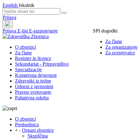
English
Iskalnik
Prijava
Prijava
E-list
E-razporejanje
SPI dogodki
Za člane
O zbornici
Za organizatorje
Za člane
Za ocenjevalce
Register in licence
Sekundariat - Pripravništvo
Specializacije
Kongresna dejavnost
Zdravniki iz tujine
Odnosi z javnostmi
Pravno svetovanje
Paliativna oskrba
O zbornici
Predsednica
+
-
Organi zbornice
Skupščina