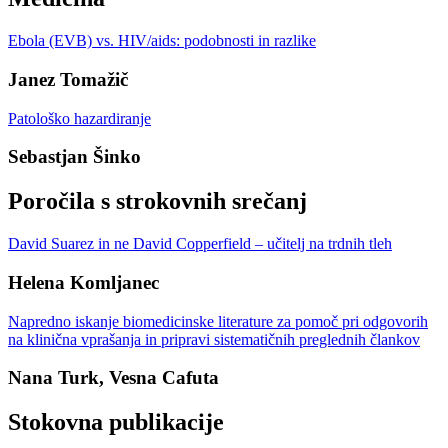
Ebola (EVB) vs. HIV/aids: podobnosti in razlike
Janez Tomažič
Patološko hazardiranje
Sebastjan Šinko
Poročila s strokovnih srečanj
David Suarez in ne David Copperfield – učitelj na trdnih tleh
Helena Komljanec
Napredno iskanje biomedicinske literature za pomoč pri odgovorih
na klinična vprašanja in pripravi sistematičnih preglednih člankov
Nana Turk, Vesna Cafuta
Stokovna publikacije