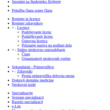
Spomini na študentsko življenje
Pritožba člana zoper člana
Register in licence
Register zdravnikov
+
-
Licence
Podeljevanje licenc
Podaljševanje licenc
Osnovna licenca
Priznanje naziva na podlagi dela
+
-
Stalno strokovno usposabljanje
Člani
Organizatorji strokovnih vsebin
Sekundariat - Pripravništvo
+
-
Zdravniki
Prosta pripravniška delovna mesta
Doktorji dentalne medicine
Strokovni izpiti
Specializacije
Seznam specializacij
Razpisi specializacij
e-List