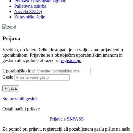
Podkast Zdravniške zgodbe
Paliativna oskrba
Novela ZZDej
Zdravniške želje
Prijava
Vsebina, do katere želite dostopati, je na voljo samo prijavljenim
uporabnikom. Prijavite se z obstoječim uporabniškim imenom in
geslom ali izpolnite obrazec za
registracijo
.
Uporabniško ime
Geslo
Prijava
Ste pozabili geslo?
Ostali načini prijave
Prijava s SI-PASS
Za pomoč pri prijavi, registraciji ali pozabljenem geslu pišite na našo