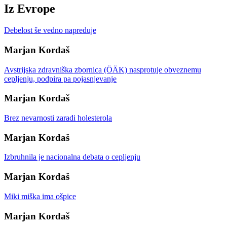
Iz Evrope
Debelost še vedno napreduje
Marjan Kordaš
Avstrijska zdravniška zbornica (ÖÄK) nasprotuje obveznemu
cepljenju, podpira pa pojasnjevanje
Marjan Kordaš
Brez nevarnosti zaradi holesterola
Marjan Kordaš
Izbruhnila je nacionalna debata o cepljenju
Marjan Kordaš
Miki miška ima ošpice
Marjan Kordaš