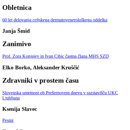
Obletnica
60 let delovanja celjskega dermatovenerološkega oddelka
Janja Šmid
Zanimivo
Prof. Zora Konjajev in Ivan Cibic častna člana MHS SZD
Elko Borko, Aleksander Kruščić
Zdravniki v prostem času
Slovenska umetnost ob Prešernovem dnevu v razstavišču UKC
Ljubljana
Ksenija Slavec
Pesmi