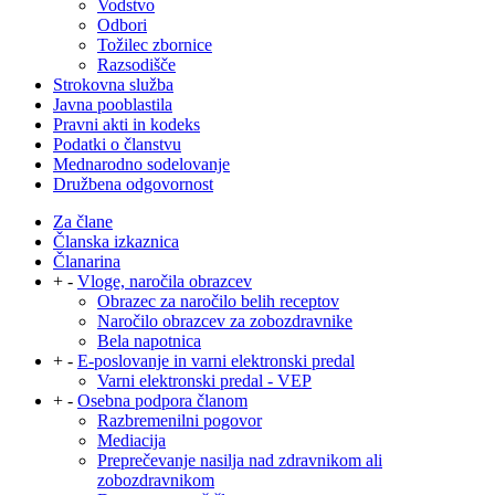
Vodstvo
Odbori
Tožilec zbornice
Razsodišče
Strokovna služba
Javna pooblastila
Pravni akti in kodeks
Podatki o članstvu
Mednarodno sodelovanje
Družbena odgovornost
Za člane
Članska izkaznica
Članarina
+
-
Vloge, naročila obrazcev
Obrazec za naročilo belih receptov
Naročilo obrazcev za zobozdravnike
Bela napotnica
+
-
E-poslovanje in varni elektronski predal
Varni elektronski predal - VEP
+
-
Osebna podpora članom
Razbremenilni pogovor
Mediacija
Preprečevanje nasilja nad zdravnikom ali
zobozdravnikom