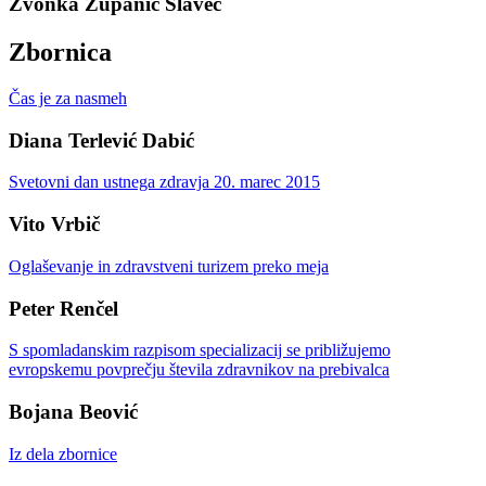
Zvonka Zupanič Slavec
Zbornica
Čas je za nasmeh
Diana Terlević Dabić
Svetovni dan ustnega zdravja 20. marec 2015
Vito Vrbič
Oglaševanje in zdravstveni turizem preko meja
Peter Renčel
S spomladanskim razpisom specializacij se približujemo
evropskemu povprečju števila zdravnikov na prebivalca
Bojana Beović
Iz dela zbornice