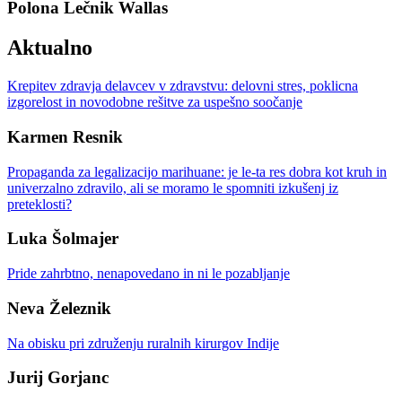
Polona Lečnik Wallas
Aktualno
Krepitev zdravja delavcev v zdravstvu: delovni stres, poklicna
izgorelost in novodobne rešitve za uspešno soočanje
Karmen Resnik
Propaganda za legalizacijo marihuane: je le-ta res dobra kot kruh in
univerzalno zdravilo, ali se moramo le spomniti izkušenj iz
preteklosti?
Luka Šolmajer
Pride zahrbtno, nenapovedano in ni le pozabljanje
Neva Železnik
Na obisku pri združenju ruralnih kirurgov Indije
Jurij Gorjanc