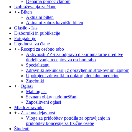
Denarna pomoč članom
Izobraževanja za člane
+
-
Bilten
Aktualni bilten
Aktualni zobozdravniški bilten
Glasilo - Isis
E-zborniki in publikacije
Fotogalerije
Ugodnosti za člane
+
-
Recepti za osebno rabo
Aktivnosti ZZS za odpravo diskirminatorne ureditve
dodeljevanja receptov za osebno rabo
Specializanti
Zdravniki sekundariji z opravljenim strokovnim izpitom
Upokojeni zdravniki in doktorji dentalne medicine
Zasebniki
+
-
Oglasi
Mali oglasi
Seznam objav nadomeščanj
Zaposlitveni oglasi
Mladi zdravniki
+
-
Zasebna dejavnost
Vloga za pridobitev potrdila za opravljanje in
pridobitev koncesije za fizične osebe
Študenti