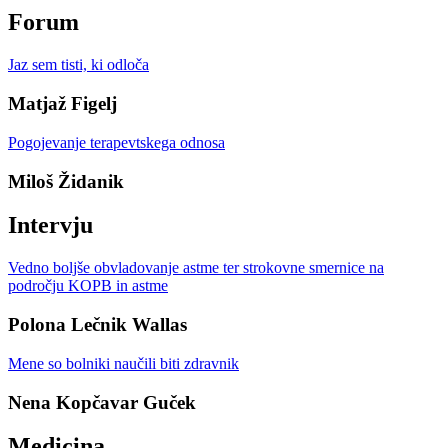
Forum
Jaz sem tisti, ki odloča
Matjaž Figelj
Pogojevanje terapevtskega odnosa
Miloš Židanik
Intervju
Vedno boljše obvladovanje astme ter strokovne smernice na
področju KOPB in astme
Polona Lečnik Wallas
Mene so bolniki naučili biti zdravnik
Nena Kopčavar Guček
Medicina