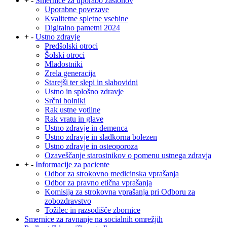
+
-
Smernice za uporabo zaslonov
Uporabne povezave
Kvalitetne spletne vsebine
Digitalno pametni 2024
+
-
Ustno zdravje
Predšolski otroci
Šolski otroci
Mladostniki
Zrela generacija
Starejši ter slepi in slabovidni
Ustno in splošno zdravje
Srčni bolniki
Rak ustne votline
Rak vratu in glave
Ustno zdravje in demenca
Ustno zdravje in sladkorna bolezen
Ustno zdravje in osteoporoza
Ozaveščanje starostnikov o pomenu ustnega zdravja
+
-
Informacije za paciente
Odbor za strokovno medicinska vprašanja
Odbor za pravno etična vprašanja
Komisija za strokovna vprašanja pri Odboru za
zobozdravstvo
Tožilec in razsodišče zbornice
Smernice za ravnanje na socialnih omrežjih