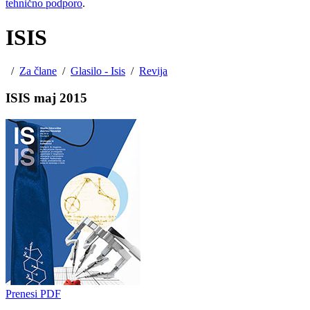
tehnično podporo
.
ISIS
/
Za člane
/
Glasilo - Isis
/
Revija
ISIS maj 2015
Prenesi PDF