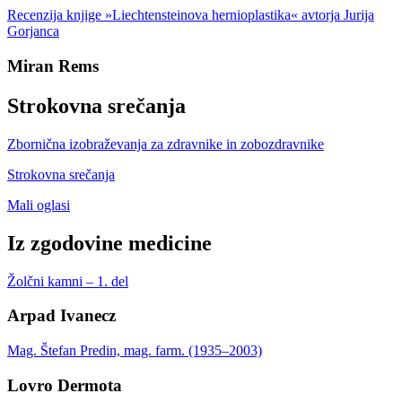
Recenzija knjige »Liechtensteinova hernioplastika« avtorja Jurija
Gorjanca
Miran Rems
Strokovna srečanja
Zbornična izobraževanja za zdravnike in zobozdravnike
Strokovna srečanja
Mali oglasi
Iz zgodovine medicine
Žolčni kamni – 1. del
Arpad Ivanecz
Mag. Štefan Predin, mag. farm. (1935–2003)
Lovro Dermota