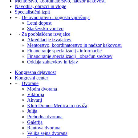
Mentorstvo, koordinatorstvo, nadzor kakovosti
Navodila, obrazci in vloge
Specialistični izpit
+
-
Delovno pravo - pogosta vprašanja
Letni dopust
Starševsko varstvo
+
-
Za pooblaščene izvajalce
Akreditacije izvajalcev
Mentorstvo, koordinatorstvo in nadzor kakovosti
Financiranje specializacij - informacije
Financiranje specializacij - obračun sredstev
Oddaja zahtevkov in izjav
Kongresna dejavnost
Kongresni center
+
-
Dvorane
Modra dvorana
Viktorija
Akvarij
Klub Domus Medica in pasaža
Julija
Prehodna dvorana
Galerija
Rantova dvorana
Velika sejna dvorana