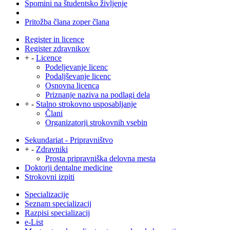
Spomini na študentsko življenje
Pritožba člana zoper člana
Register in licence
Register zdravnikov
+
-
Licence
Podeljevanje licenc
Podaljševanje licenc
Osnovna licenca
Priznanje naziva na podlagi dela
+
-
Stalno strokovno usposabljanje
Člani
Organizatorji strokovnih vsebin
Sekundariat - Pripravništvo
+
-
Zdravniki
Prosta pripravniška delovna mesta
Doktorji dentalne medicine
Strokovni izpiti
Specializacije
Seznam specializacij
Razpisi specializacij
e-List