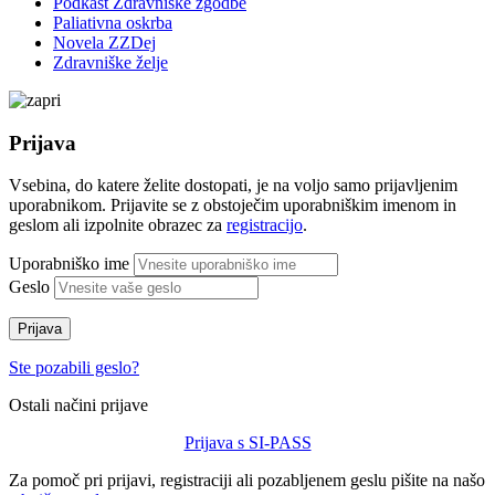
Podkast Zdravniške zgodbe
Paliativna oskrba
Novela ZZDej
Zdravniške želje
Prijava
Vsebina, do katere želite dostopati, je na voljo samo prijavljenim
uporabnikom. Prijavite se z obstoječim uporabniškim imenom in
geslom ali izpolnite obrazec za
registracijo
.
Uporabniško ime
Geslo
Prijava
Ste pozabili geslo?
Ostali načini prijave
Prijava s SI-PASS
Za pomoč pri prijavi, registraciji ali pozabljenem geslu pišite na našo