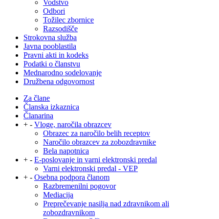
Vodstvo
Odbori
Tožilec zbornice
Razsodišče
Strokovna služba
Javna pooblastila
Pravni akti in kodeks
Podatki o članstvu
Mednarodno sodelovanje
Družbena odgovornost
Za člane
Članska izkaznica
Članarina
+
-
Vloge, naročila obrazcev
Obrazec za naročilo belih receptov
Naročilo obrazcev za zobozdravnike
Bela napotnica
+
-
E-poslovanje in varni elektronski predal
Varni elektronski predal - VEP
+
-
Osebna podpora članom
Razbremenilni pogovor
Mediacija
Preprečevanje nasilja nad zdravnikom ali
zobozdravnikom