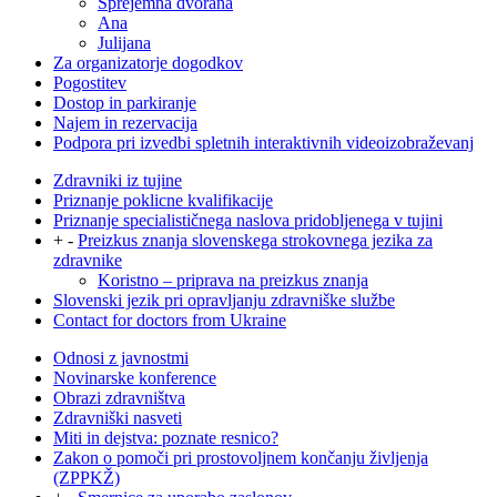
Sprejemna dvorana
Ana
Julijana
Za organizatorje dogodkov
Pogostitev
Dostop in parkiranje
Najem in rezervacija
Podpora pri izvedbi spletnih interaktivnih videoizobraževanj
Zdravniki iz tujine
Priznanje poklicne kvalifikacije
Priznanje specialističnega naslova pridobljenega v tujini
+
-
Preizkus znanja slovenskega strokovnega jezika za
zdravnike
Koristno – priprava na preizkus znanja
Slovenski jezik pri opravljanju zdravniške službe
Contact for doctors from Ukraine
Odnosi z javnostmi
Novinarske konference
Obrazi zdravništva
Zdravniški nasveti
Miti in dejstva: poznate resnico?
Zakon o pomoči pri prostovoljnem končanju življenja
(ZPPKŽ)