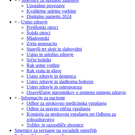
+
-
Smernice za uporabo zaslonov
Uporabne povezave
Kvalitetne spletne vsebine
Digitalno pametni 2024
+
-
Ustno zdravje
Predšolski otroci
Šolski otroci
Mladostniki
Zrela generacija
Starejši ter slepi in slabovidni
Ustno in splošno zdravje
Srčni bolniki
Rak ustne votline
Rak vratu in glave
Ustno zdravje in demenca
Ustno zdravje in sladkorna bolezen
Ustno zdravje in osteoporoza
Ozaveščanje starostnikov o pomenu ustnega zdravja
+
-
Informacije za paciente
Odbor za strokovno medicinska vprašanja
Odbor za pravno etična vprašanja
Komisija za strokovna vprašanja pri Odboru za
zobozdravstvo
Tožilec in razsodišče zbornice
Smernice za ravnanje na socialnih omrežjih