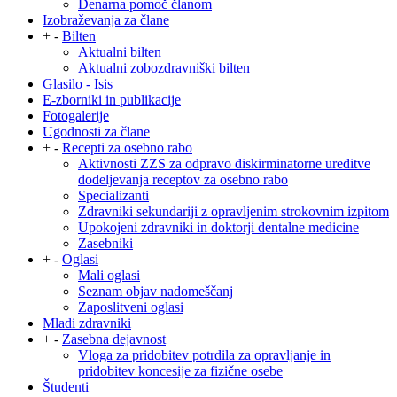
Denarna pomoč članom
Izobraževanja za člane
+
-
Bilten
Aktualni bilten
Aktualni zobozdravniški bilten
Glasilo - Isis
E-zborniki in publikacije
Fotogalerije
Ugodnosti za člane
+
-
Recepti za osebno rabo
Aktivnosti ZZS za odpravo diskirminatorne ureditve
dodeljevanja receptov za osebno rabo
Specializanti
Zdravniki sekundariji z opravljenim strokovnim izpitom
Upokojeni zdravniki in doktorji dentalne medicine
Zasebniki
+
-
Oglasi
Mali oglasi
Seznam objav nadomeščanj
Zaposlitveni oglasi
Mladi zdravniki
+
-
Zasebna dejavnost
Vloga za pridobitev potrdila za opravljanje in
pridobitev koncesije za fizične osebe
Študenti