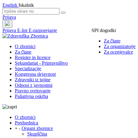
English
Iskalnik
Prijava
Prijava
E-list
E-razporejanje
SPI dogodki
Za člane
O zbornici
Za organizatorje
Za člane
Za ocenjevalce
Register in licence
Sekundariat - Pripravništvo
Specializacije
Kongresna dejavnost
Zdravniki iz tujine
Odnosi z javnostmi
Pravno svetovanje
Paliativna oskrba
O zbornici
Predsednica
+
-
Organi zbornice
Skupščina