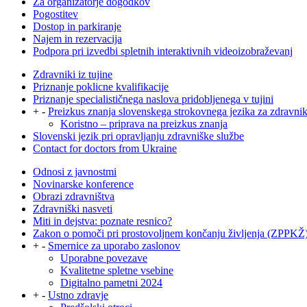
Za organizatorje dogodkov
Pogostitev
Dostop in parkiranje
Najem in rezervacija
Podpora pri izvedbi spletnih interaktivnih videoizobraževanj
Zdravniki iz tujine
Priznanje poklicne kvalifikacije
Priznanje specialističnega naslova pridobljenega v tujini
+
-
Preizkus znanja slovenskega strokovnega jezika za zdravni
Koristno – priprava na preizkus znanja
Slovenski jezik pri opravljanju zdravniške službe
Contact for doctors from Ukraine
Odnosi z javnostmi
Novinarske konference
Obrazi zdravništva
Zdravniški nasveti
Miti in dejstva: poznate resnico?
Zakon o pomoči pri prostovoljnem končanju življenja (ZPPKŽ
+
-
Smernice za uporabo zaslonov
Uporabne povezave
Kvalitetne spletne vsebine
Digitalno pametni 2024
+
-
Ustno zdravje