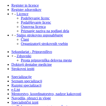
Register in licence
Register zdravnikov
+
-
Licence
Podeljevanje licenc
Podaljševanje licenc
Osnovna licenca
Priznanje naziva na podlagi dela
+
-
Stalno strokovno usposabljanje
Člani
Organizatorji strokovnih vsebin
Sekundariat - Pripravništvo
+
-
Zdravniki
Prosta pripravniška delovna mesta
Doktorji dentalne medicine
Strokovni izpiti
Specializacije
Seznam specializacij
Razpisi specializacij
e-List
Mentorstvo, koordinatorstvo, nadzor kakovosti
Navodila, obrazci in vloge
Specialistični izpit