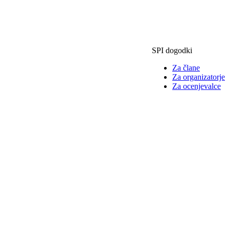
SPI dogodki
Za člane
Za organizatorje
Za ocenjevalce