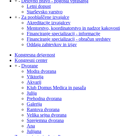
+
-
Delovno pravo - pogosta vprašanja
Letni dopust
Starševsko varstvo
+
-
Za pooblaščene izvajalce
Akreditacije izvajalcev
Mentorstvo, koordinatorstvo in nadzor kakovosti
Financiranje specializacij - informacije
Financiranje specializacij - obračun sredstev
Oddaja zahtevkov in izjav
Kongresna dejavnost
Kongresni center
+
-
Dvorane
Modra dvorana
Viktorija
Akvarij
Klub Domus Medica in pasaža
Julija
Prehodna dvorana
Galerija
Rantova dvorana
Velika sejna dvorana
Sprejemna dvorana
Ana
Julijana