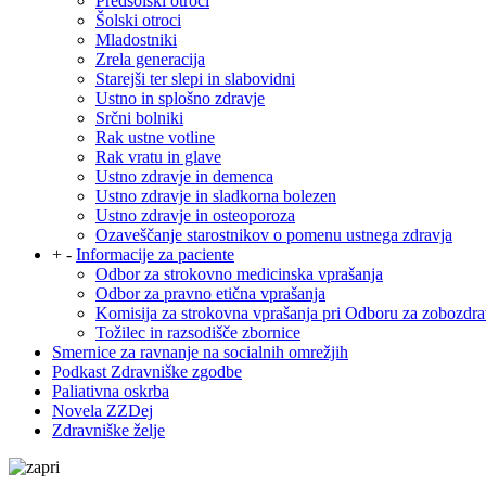
Predšolski otroci
Šolski otroci
Mladostniki
Zrela generacija
Starejši ter slepi in slabovidni
Ustno in splošno zdravje
Srčni bolniki
Rak ustne votline
Rak vratu in glave
Ustno zdravje in demenca
Ustno zdravje in sladkorna bolezen
Ustno zdravje in osteoporoza
Ozaveščanje starostnikov o pomenu ustnega zdravja
+
-
Informacije za paciente
Odbor za strokovno medicinska vprašanja
Odbor za pravno etična vprašanja
Komisija za strokovna vprašanja pri Odboru za zobozdra
Tožilec in razsodišče zbornice
Smernice za ravnanje na socialnih omrežjih
Podkast Zdravniške zgodbe
Paliativna oskrba
Novela ZZDej
Zdravniške želje