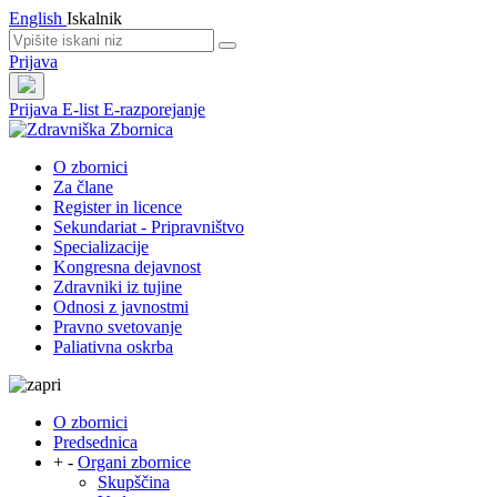
English
Iskalnik
Prijava
Prijava
E-list
E-razporejanje
O zbornici
Za člane
Register in licence
Sekundariat - Pripravništvo
Specializacije
Kongresna dejavnost
Zdravniki iz tujine
Odnosi z javnostmi
Pravno svetovanje
Paliativna oskrba
O zbornici
Predsednica
+
-
Organi zbornice
Skupščina