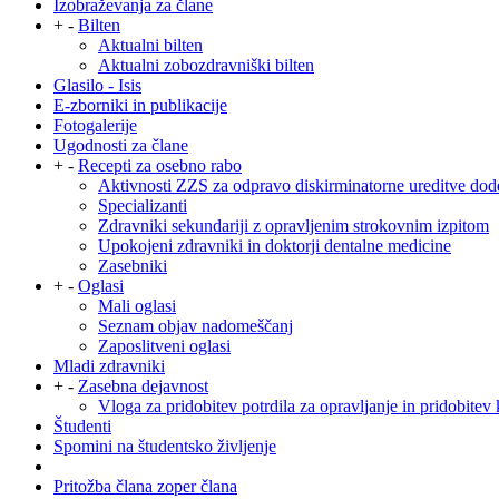
Izobraževanja za člane
+
-
Bilten
Aktualni bilten
Aktualni zobozdravniški bilten
Glasilo - Isis
E-zborniki in publikacije
Fotogalerije
Ugodnosti za člane
+
-
Recepti za osebno rabo
Aktivnosti ZZS za odpravo diskirminatorne ureditve dod
Specializanti
Zdravniki sekundariji z opravljenim strokovnim izpitom
Upokojeni zdravniki in doktorji dentalne medicine
Zasebniki
+
-
Oglasi
Mali oglasi
Seznam objav nadomeščanj
Zaposlitveni oglasi
Mladi zdravniki
+
-
Zasebna dejavnost
Vloga za pridobitev potrdila za opravljanje in pridobitev 
Študenti
Spomini na študentsko življenje
Pritožba člana zoper člana