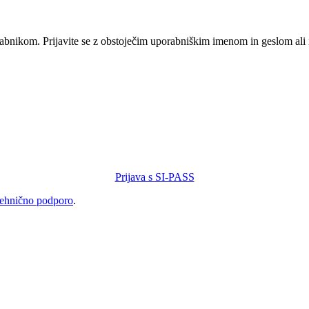
orabnikom. Prijavite se z obstoječim uporabniškim imenom in geslom ali
Prijava s SI-PASS
tehnično podporo
.