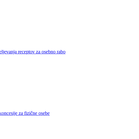
eljevanja receptov za osebno rabo
koncesije za fizične osebe