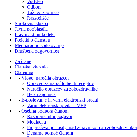
Vodstvo
Odbori
Tožilec zbornice
Razsodišče
Strokovna služba
Javna pooblastila
Pravni akti in kodeks
Podatki o članstvu
Mednarodno sodelovanje
Družbena odgovornost
Za člane
Članska izkaznica
Članarina
+
-
Vloge, naročila obrazcev
Obrazec za naročilo belih receptov
Naročilo obrazcev za zobozdravnike
Bela napotnica
+
-
E-poslovanje in varni elektronski predal
Varni elektronski predal - VEP
+
-
Osebna podpora članom
Razbremenilni pogovor
Mediacija
Preprečevanje nasilja nad zdravnikom ali zobozdravnik
Denarna pomoč članom