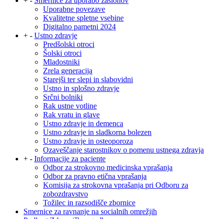
+
-
Smernice za uporabo zaslonov
Uporabne povezave
Kvalitetne spletne vsebine
Digitalno pametni 2024
+
-
Ustno zdravje
Predšolski otroci
Šolski otroci
Mladostniki
Zrela generacija
Starejši ter slepi in slabovidni
Ustno in splošno zdravje
Srčni bolniki
Rak ustne votline
Rak vratu in glave
Ustno zdravje in demenca
Ustno zdravje in sladkorna bolezen
Ustno zdravje in osteoporoza
Ozaveščanje starostnikov o pomenu ustnega zdravja
+
-
Informacije za paciente
Odbor za strokovno medicinska vprašanja
Odbor za pravno etična vprašanja
Komisija za strokovna vprašanja pri Odboru za
zobozdravstvo
Tožilec in razsodišče zbornice
Smernice za ravnanje na socialnih omrežjih