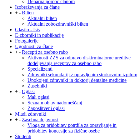
Denarna pomoč članom
Izobraževanja za člane
+
-
Bilten
Aktualni bilten
Aktualni zobozdravniški bilten
Glasilo - Isis
E-zborniki in publikacije
Fotogalerije
Ugodnosti za člane
+
-
Recepti za osebno rabo
Aktivnosti ZZS za odpravo diskirminatorne ureditve
dodeljevanja receptov za osebno rabo
Specializanti
Zdravniki sekundariji z opravljenim strokovnim izpitom
Upokojeni zdravniki in doktorji dentalne medicine
Zasebniki
+
-
Oglasi
Mali oglasi
Seznam objav nadomeščanj
Zaposlitveni oglasi
Mladi zdravniki
+
-
Zasebna dejavnost
Vloga za pridobitev potrdila za opravljanje in
pridobitev koncesije za fizične osebe
Študenti