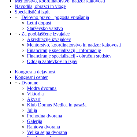
Mentorstvo, koordinatorstvo, nadzor kakovosti
Navodila, obrazci in vloge
Specialistični izpit
+
-
Delovno pravo - pogosta vprašanja
Letni dopust
Starševsko varstvo
+
-
Za pooblaščene izvajalce
Akreditacije izvajalcev
Mentorstvo, koordinatorstvo in nadzor kakovosti
Financiranje specializacij - informacije
Financiranje specializacij - obračun sredstev
Oddaja zahtevkov in izjav
Kongresna dejavnost
Kongresni center
+
-
Dvorane
Modra dvorana
Viktorija
Akvarij
Klub Domus Medica in pasaža
Julija
Prehodna dvorana
Galerija
Rantova dvorana
Velika sejna dvorana