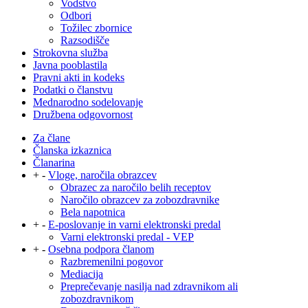
Vodstvo
Odbori
Tožilec zbornice
Razsodišče
Strokovna služba
Javna pooblastila
Pravni akti in kodeks
Podatki o članstvu
Mednarodno sodelovanje
Družbena odgovornost
Za člane
Članska izkaznica
Članarina
+
-
Vloge, naročila obrazcev
Obrazec za naročilo belih receptov
Naročilo obrazcev za zobozdravnike
Bela napotnica
+
-
E-poslovanje in varni elektronski predal
Varni elektronski predal - VEP
+
-
Osebna podpora članom
Razbremenilni pogovor
Mediacija
Preprečevanje nasilja nad zdravnikom ali
zobozdravnikom