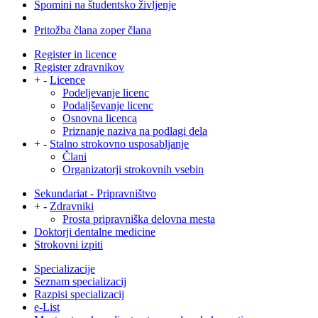
Spomini na študentsko življenje
Pritožba člana zoper člana
Register in licence
Register zdravnikov
+
-
Licence
Podeljevanje licenc
Podaljševanje licenc
Osnovna licenca
Priznanje naziva na podlagi dela
+
-
Stalno strokovno usposabljanje
Člani
Organizatorji strokovnih vsebin
Sekundariat - Pripravništvo
+
-
Zdravniki
Prosta pripravniška delovna mesta
Doktorji dentalne medicine
Strokovni izpiti
Specializacije
Seznam specializacij
Razpisi specializacij
e-List