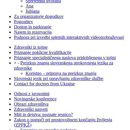
Sprejemna dvorana
Ana
Julijana
Za organizatorje dogodkov
Pogostitev
Dostop in parkiranje
Najem in rezervacija
Podpora pri izvedbi spletnih interaktivnih videoizobraževanj
Zdravniki iz tujine
Priznanje poklicne kvalifikacije
Priznanje specialističnega naslova pridobljenega v tujini
+
-
Preizkus znanja slovenskega strokovnega jezika za
zdravnike
Koristno – priprava na preizkus znanja
Slovenski jezik pri opravljanju zdravniške službe
Contact for doctors from Ukraine
Odnosi z javnostmi
Novinarske konference
Obrazi zdravništva
Zdravniški nasveti
Miti in dejstva: poznate resnico?
Zakon o pomoči pri prostovoljnem končanju življenja
(ZPPKŽ)