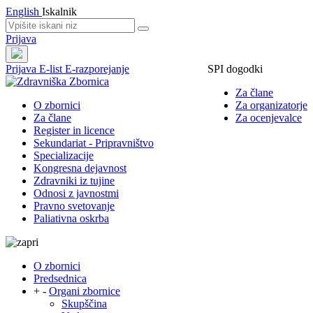
English
Iskalnik
Prijava
Prijava
E-list
E-razporejanje
SPI dogodki
Za člane
O zbornici
Za organizatorje
Za člane
Za ocenjevalce
Register in licence
Sekundariat - Pripravništvo
Specializacije
Kongresna dejavnost
Zdravniki iz tujine
Odnosi z javnostmi
Pravno svetovanje
Paliativna oskrba
O zbornici
Predsednica
+
-
Organi zbornice
Skupščina