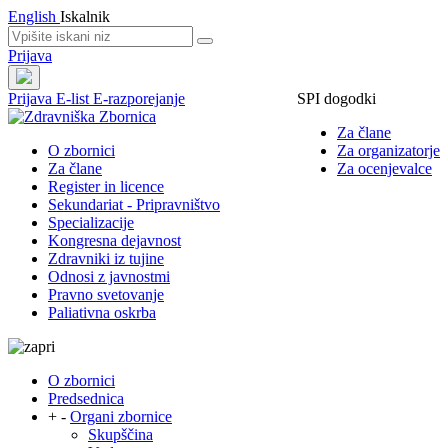
English
Iskalnik
Prijava
Prijava
E-list
E-razporejanje
SPI dogodki
Za člane
O zbornici
Za organizatorje
Za člane
Za ocenjevalce
Register in licence
Sekundariat - Pripravništvo
Specializacije
Kongresna dejavnost
Zdravniki iz tujine
Odnosi z javnostmi
Pravno svetovanje
Paliativna oskrba
O zbornici
Predsednica
+
-
Organi zbornice
Skupščina