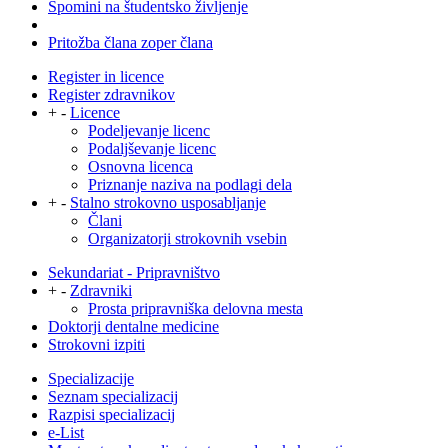
Spomini na študentsko življenje
Pritožba člana zoper člana
Register in licence
Register zdravnikov
+
-
Licence
Podeljevanje licenc
Podaljševanje licenc
Osnovna licenca
Priznanje naziva na podlagi dela
+
-
Stalno strokovno usposabljanje
Člani
Organizatorji strokovnih vsebin
Sekundariat - Pripravništvo
+
-
Zdravniki
Prosta pripravniška delovna mesta
Doktorji dentalne medicine
Strokovni izpiti
Specializacije
Seznam specializacij
Razpisi specializacij
e-List