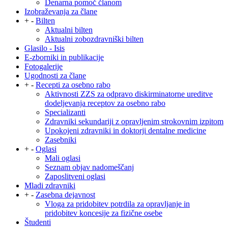
Denarna pomoč članom
Izobraževanja za člane
+
-
Bilten
Aktualni bilten
Aktualni zobozdravniški bilten
Glasilo - Isis
E-zborniki in publikacije
Fotogalerije
Ugodnosti za člane
+
-
Recepti za osebno rabo
Aktivnosti ZZS za odpravo diskirminatorne ureditve
dodeljevanja receptov za osebno rabo
Specializanti
Zdravniki sekundariji z opravljenim strokovnim izpitom
Upokojeni zdravniki in doktorji dentalne medicine
Zasebniki
+
-
Oglasi
Mali oglasi
Seznam objav nadomeščanj
Zaposlitveni oglasi
Mladi zdravniki
+
-
Zasebna dejavnost
Vloga za pridobitev potrdila za opravljanje in
pridobitev koncesije za fizične osebe
Študenti