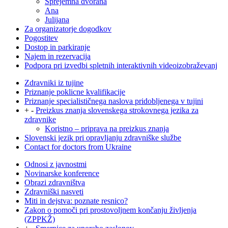
Sprejemna dvorana
Ana
Julijana
Za organizatorje dogodkov
Pogostitev
Dostop in parkiranje
Najem in rezervacija
Podpora pri izvedbi spletnih interaktivnih videoizobraževanj
Zdravniki iz tujine
Priznanje poklicne kvalifikacije
Priznanje specialističnega naslova pridobljenega v tujini
+
-
Preizkus znanja slovenskega strokovnega jezika za
zdravnike
Koristno – priprava na preizkus znanja
Slovenski jezik pri opravljanju zdravniške službe
Contact for doctors from Ukraine
Odnosi z javnostmi
Novinarske konference
Obrazi zdravništva
Zdravniški nasveti
Miti in dejstva: poznate resnico?
Zakon o pomoči pri prostovoljnem končanju življenja
(ZPPKŽ)