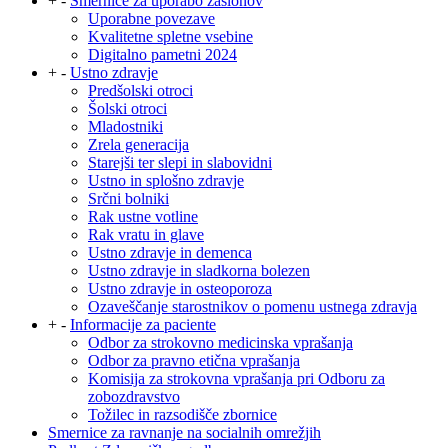
+
-
Smernice za uporabo zaslonov
Uporabne povezave
Kvalitetne spletne vsebine
Digitalno pametni 2024
+
-
Ustno zdravje
Predšolski otroci
Šolski otroci
Mladostniki
Zrela generacija
Starejši ter slepi in slabovidni
Ustno in splošno zdravje
Srčni bolniki
Rak ustne votline
Rak vratu in glave
Ustno zdravje in demenca
Ustno zdravje in sladkorna bolezen
Ustno zdravje in osteoporoza
Ozaveščanje starostnikov o pomenu ustnega zdravja
+
-
Informacije za paciente
Odbor za strokovno medicinska vprašanja
Odbor za pravno etična vprašanja
Komisija za strokovna vprašanja pri Odboru za
zobozdravstvo
Tožilec in razsodišče zbornice
Smernice za ravnanje na socialnih omrežjih