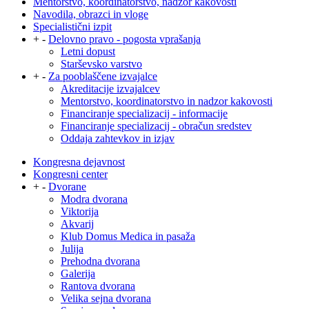
Mentorstvo, koordinatorstvo, nadzor kakovosti
Navodila, obrazci in vloge
Specialistični izpit
+
-
Delovno pravo - pogosta vprašanja
Letni dopust
Starševsko varstvo
+
-
Za pooblaščene izvajalce
Akreditacije izvajalcev
Mentorstvo, koordinatorstvo in nadzor kakovosti
Financiranje specializacij - informacije
Financiranje specializacij - obračun sredstev
Oddaja zahtevkov in izjav
Kongresna dejavnost
Kongresni center
+
-
Dvorane
Modra dvorana
Viktorija
Akvarij
Klub Domus Medica in pasaža
Julija
Prehodna dvorana
Galerija
Rantova dvorana
Velika sejna dvorana