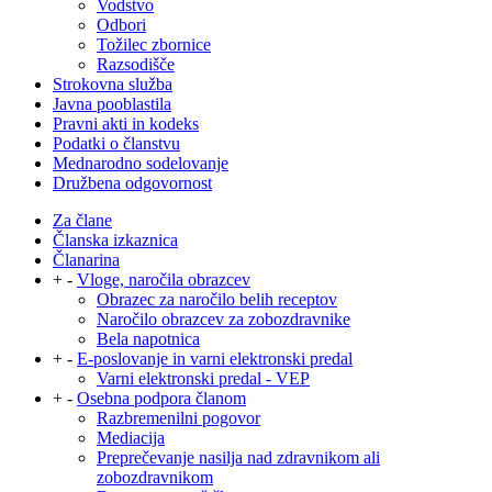
Vodstvo
Odbori
Tožilec zbornice
Razsodišče
Strokovna služba
Javna pooblastila
Pravni akti in kodeks
Podatki o članstvu
Mednarodno sodelovanje
Družbena odgovornost
Za člane
Članska izkaznica
Članarina
+
-
Vloge, naročila obrazcev
Obrazec za naročilo belih receptov
Naročilo obrazcev za zobozdravnike
Bela napotnica
+
-
E-poslovanje in varni elektronski predal
Varni elektronski predal - VEP
+
-
Osebna podpora članom
Razbremenilni pogovor
Mediacija
Preprečevanje nasilja nad zdravnikom ali
zobozdravnikom