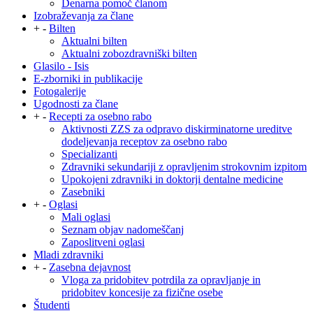
Denarna pomoč članom
Izobraževanja za člane
+
-
Bilten
Aktualni bilten
Aktualni zobozdravniški bilten
Glasilo - Isis
E-zborniki in publikacije
Fotogalerije
Ugodnosti za člane
+
-
Recepti za osebno rabo
Aktivnosti ZZS za odpravo diskirminatorne ureditve
dodeljevanja receptov za osebno rabo
Specializanti
Zdravniki sekundariji z opravljenim strokovnim izpitom
Upokojeni zdravniki in doktorji dentalne medicine
Zasebniki
+
-
Oglasi
Mali oglasi
Seznam objav nadomeščanj
Zaposlitveni oglasi
Mladi zdravniki
+
-
Zasebna dejavnost
Vloga za pridobitev potrdila za opravljanje in
pridobitev koncesije za fizične osebe
Študenti