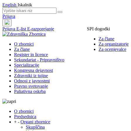
English
Iskalnik
Prijava
Prijava
E-list
E-razporejanje
SPI dogodki
Za člane
O zbornici
Za organizatorje
Za člane
Za ocenjevalce
Register in licence
Sekundariat - Pripravništvo
Specializacije
Kongresna dejavnost
Zdravniki iz tujine
Odnosi z javnostmi
Pravno svetovanje
Paliativna oskrba
O zbornici
Predsednica
+
-
Organi zbornice
Skupščina