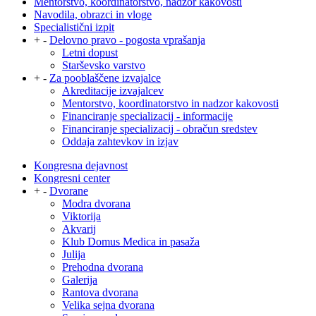
Mentorstvo, koordinatorstvo, nadzor kakovosti
Navodila, obrazci in vloge
Specialistični izpit
+
-
Delovno pravo - pogosta vprašanja
Letni dopust
Starševsko varstvo
+
-
Za pooblaščene izvajalce
Akreditacije izvajalcev
Mentorstvo, koordinatorstvo in nadzor kakovosti
Financiranje specializacij - informacije
Financiranje specializacij - obračun sredstev
Oddaja zahtevkov in izjav
Kongresna dejavnost
Kongresni center
+
-
Dvorane
Modra dvorana
Viktorija
Akvarij
Klub Domus Medica in pasaža
Julija
Prehodna dvorana
Galerija
Rantova dvorana
Velika sejna dvorana