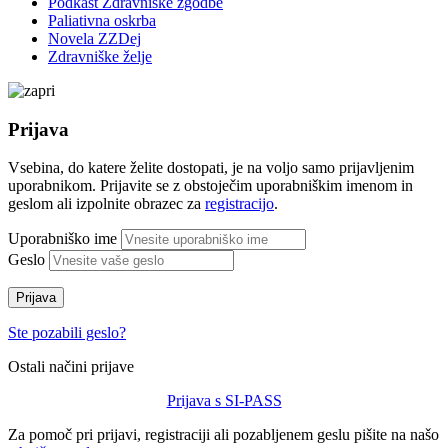
Podkast Zdravniške zgodbe
Paliativna oskrba
Novela ZZDej
Zdravniške želje
Prijava
Vsebina, do katere želite dostopati, je na voljo samo prijavljenim
uporabnikom. Prijavite se z obstoječim uporabniškim imenom in
geslom ali izpolnite obrazec za
registracijo
.
Uporabniško ime
Geslo
Prijava
Ste pozabili geslo?
Ostali načini prijave
Prijava s SI-PASS
Za pomoč pri prijavi, registraciji ali pozabljenem geslu pišite na našo