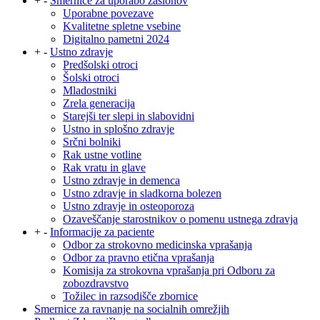
+
-
Smernice za uporabo zaslonov
Uporabne povezave
Kvalitetne spletne vsebine
Digitalno pametni 2024
+
-
Ustno zdravje
Predšolski otroci
Šolski otroci
Mladostniki
Zrela generacija
Starejši ter slepi in slabovidni
Ustno in splošno zdravje
Srčni bolniki
Rak ustne votline
Rak vratu in glave
Ustno zdravje in demenca
Ustno zdravje in sladkorna bolezen
Ustno zdravje in osteoporoza
Ozaveščanje starostnikov o pomenu ustnega zdravja
+
-
Informacije za paciente
Odbor za strokovno medicinska vprašanja
Odbor za pravno etična vprašanja
Komisija za strokovna vprašanja pri Odboru za
zobozdravstvo
Tožilec in razsodišče zbornice
Smernice za ravnanje na socialnih omrežjih