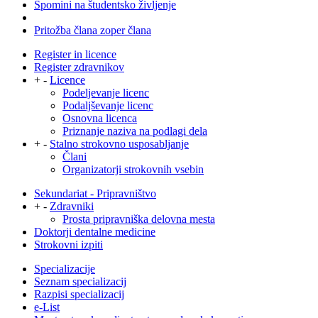
Spomini na študentsko življenje
Pritožba člana zoper člana
Register in licence
Register zdravnikov
+
-
Licence
Podeljevanje licenc
Podaljševanje licenc
Osnovna licenca
Priznanje naziva na podlagi dela
+
-
Stalno strokovno usposabljanje
Člani
Organizatorji strokovnih vsebin
Sekundariat - Pripravništvo
+
-
Zdravniki
Prosta pripravniška delovna mesta
Doktorji dentalne medicine
Strokovni izpiti
Specializacije
Seznam specializacij
Razpisi specializacij
e-List