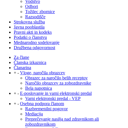
Vodstvo
Odbori
Tožilec zbornice
Razsodišče
Strokovna služba
Javna pooblastila
Pravni akti in kodeks
Podatki o članstvu
Mednarodno sodelovanje
Družbena odgovornost
Za člane
Članska izkaznica
Članarina
+
-
Vloge, naročila obrazcev
Obrazec za naročilo belih receptov
Naročilo obrazcev za zobozdravnike
Bela napotnica
+
-
E-poslovanje in varni elektronski predal
Varni elektronski predal - VEP
+
-
Osebna podpora članom
Razbremenilni pogovor
Mediacija
Preprečevanje nasilja nad zdravnikom ali
zobozdravnikom