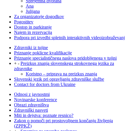
Sprejemna dvorana
Ana
Julijana
Za organizatorje dogodkov
Pogostitev
Dostop in parkiranje
Najem in rezervacija
Podpora pri izvedbi spletnih interaktivnih videoizobraževanj
Zdravniki iz tujine
Priznanje poklicne kvalifikacije
Priznanje specialističnega naslova pridobljenega v tujini
+
-
Preizkus znanja slovenskega strokovnega jezika za
zdravnike
Koristno – priprava na preizkus znanja
Slovenski jezik pri opravljanju zdravniške službe
Contact for doctors from Ukraine
Odnosi z javnostmi
Novinarske konference
Obrazi zdravništva
Zdravniški nasveti
Miti in dejstva: poznate resnico?
Zakon o pomoči pri prostovoljnem končanju življenja
(ZPPKŽ)