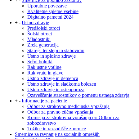
+
-
Smernice za uporabo zaslonov
Uporabne povezave
Kvalitetne spletne vsebine
Digitalno pametni 2024
+
-
Ustno zdravje
Predšolski otroci
Šolski otroci
Mladostniki
Zrela generacija
Starejši ter slepi in slabovidni
Ustno in splošno zdravje
Srčni bolniki
Rak ustne votline
Rak vratu in glave
Ustno zdravje in demenca
Ustno zdravje in sladkorna bolezen
Ustno zdravje in osteoporoza
Ozaveščanje starostnikov o pomenu ustnega zdravja
+
-
Informacije za paciente
Odbor za strokovno medicinska vprašanja
Odbor za pravno etična vprašanja
Komisija za strokovna vprašanja pri Odboru za
zobozdravstvo
Tožilec in razsodišče zbornice
Smernice za ravnanje na socialnih omrežjih