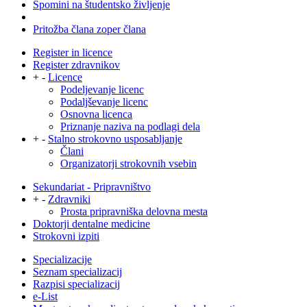
Spomini na študentsko življenje
Pritožba člana zoper člana
Register in licence
Register zdravnikov
+
-
Licence
Podeljevanje licenc
Podaljševanje licenc
Osnovna licenca
Priznanje naziva na podlagi dela
+
-
Stalno strokovno usposabljanje
Člani
Organizatorji strokovnih vsebin
Sekundariat - Pripravništvo
+
-
Zdravniki
Prosta pripravniška delovna mesta
Doktorji dentalne medicine
Strokovni izpiti
Specializacije
Seznam specializacij
Razpisi specializacij
e-List