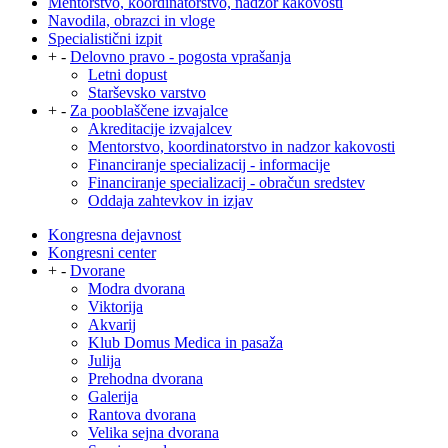
Mentorstvo, koordinatorstvo, nadzor kakovosti
Navodila, obrazci in vloge
Specialistični izpit
+
-
Delovno pravo - pogosta vprašanja
Letni dopust
Starševsko varstvo
+
-
Za pooblaščene izvajalce
Akreditacije izvajalcev
Mentorstvo, koordinatorstvo in nadzor kakovosti
Financiranje specializacij - informacije
Financiranje specializacij - obračun sredstev
Oddaja zahtevkov in izjav
Kongresna dejavnost
Kongresni center
+
-
Dvorane
Modra dvorana
Viktorija
Akvarij
Klub Domus Medica in pasaža
Julija
Prehodna dvorana
Galerija
Rantova dvorana
Velika sejna dvorana