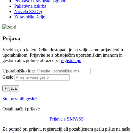
Podkast Zdravniške zgodbe
Paliativna oskrba
Novela ZZDej
Zdravniške želje
Prijava
Vsebina, do katere želite dostopati, je na voljo samo prijavljenim
uporabnikom. Prijavite se z obstoječim uporabniškim imenom in
geslom ali izpolnite obrazec za
registracijo
.
Uporabniško ime
Geslo
Prijava
Ste pozabili geslo?
Ostali načini prijave
Prijava s SI-PASS
Za pomoč pri prijavi, registraciji ali pozabljenem geslu pišite na našo