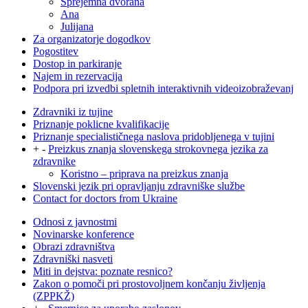
Sprejemna dvorana
Ana
Julijana
Za organizatorje dogodkov
Pogostitev
Dostop in parkiranje
Najem in rezervacija
Podpora pri izvedbi spletnih interaktivnih videoizobraževanj
Zdravniki iz tujine
Priznanje poklicne kvalifikacije
Priznanje specialističnega naslova pridobljenega v tujini
+
-
Preizkus znanja slovenskega strokovnega jezika za
zdravnike
Koristno – priprava na preizkus znanja
Slovenski jezik pri opravljanju zdravniške službe
Contact for doctors from Ukraine
Odnosi z javnostmi
Novinarske konference
Obrazi zdravništva
Zdravniški nasveti
Miti in dejstva: poznate resnico?
Zakon o pomoči pri prostovoljnem končanju življenja
(ZPPKŽ)