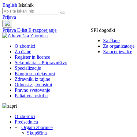
English
Iskalnik
Prijava
Prijava
E-list
E-razporejanje
SPI dogodki
Za člane
O zbornici
Za organizatorje
Za člane
Za ocenjevalce
Register in licence
Sekundariat - Pripravništvo
Specializacije
Kongresna dejavnost
Zdravniki iz tujine
Odnosi z javnostmi
Pravno svetovanje
Paliativna oskrba
O zbornici
Predsednica
+
-
Organi zbornice
Skupščina