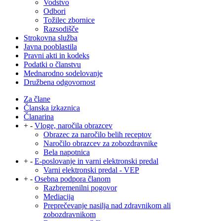
Vodstvo
Odbori
Tožilec zbornice
Razsodišče
Strokovna služba
Javna pooblastila
Pravni akti in kodeks
Podatki o članstvu
Mednarodno sodelovanje
Družbena odgovornost
Za člane
Članska izkaznica
Članarina
+
-
Vloge, naročila obrazcev
Obrazec za naročilo belih receptov
Naročilo obrazcev za zobozdravnike
Bela napotnica
+
-
E-poslovanje in varni elektronski predal
Varni elektronski predal - VEP
+
-
Osebna podpora članom
Razbremenilni pogovor
Mediacija
Preprečevanje nasilja nad zdravnikom ali
zobozdravnikom