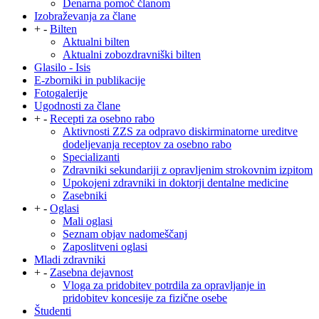
Denarna pomoč članom
Izobraževanja za člane
+
-
Bilten
Aktualni bilten
Aktualni zobozdravniški bilten
Glasilo - Isis
E-zborniki in publikacije
Fotogalerije
Ugodnosti za člane
+
-
Recepti za osebno rabo
Aktivnosti ZZS za odpravo diskirminatorne ureditve
dodeljevanja receptov za osebno rabo
Specializanti
Zdravniki sekundariji z opravljenim strokovnim izpitom
Upokojeni zdravniki in doktorji dentalne medicine
Zasebniki
+
-
Oglasi
Mali oglasi
Seznam objav nadomeščanj
Zaposlitveni oglasi
Mladi zdravniki
+
-
Zasebna dejavnost
Vloga za pridobitev potrdila za opravljanje in
pridobitev koncesije za fizične osebe
Študenti