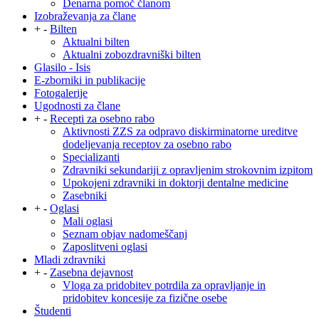
Denarna pomoč članom
Izobraževanja za člane
+
-
Bilten
Aktualni bilten
Aktualni zobozdravniški bilten
Glasilo - Isis
E-zborniki in publikacije
Fotogalerije
Ugodnosti za člane
+
-
Recepti za osebno rabo
Aktivnosti ZZS za odpravo diskirminatorne ureditve
dodeljevanja receptov za osebno rabo
Specializanti
Zdravniki sekundariji z opravljenim strokovnim izpitom
Upokojeni zdravniki in doktorji dentalne medicine
Zasebniki
+
-
Oglasi
Mali oglasi
Seznam objav nadomeščanj
Zaposlitveni oglasi
Mladi zdravniki
+
-
Zasebna dejavnost
Vloga za pridobitev potrdila za opravljanje in
pridobitev koncesije za fizične osebe
Študenti