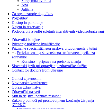
Sprejemna dvorana
Ana
Julijana
Za organizatorje dogodkov
Pogostitev
Dostop in parkiranje
Najem in rezervacija
Podpora pri izvedbi spletnih interaktivnih videoizobraževanj
Zdravniki iz tujine
Priznanje poklicne kvalifikacije
Priznanje specialističnega naslova pridobljenega v tujini
+
-
Preizkus znanja slovenskega strokovnega jezika za
zdravnike
Koristno – priprava na preizkus znanja
Slovenski jezik pri opravljanju zdravniške službe
Contact for doctors from Ukraine
Odnosi z javnostmi
Novinarske konference
Obrazi zdravništva
Zdravniški nasveti
Miti in dejstva: poznate resnico?
Zakon o pomoči pri prostovoljnem končanju življenja
(ZPPKŽ)