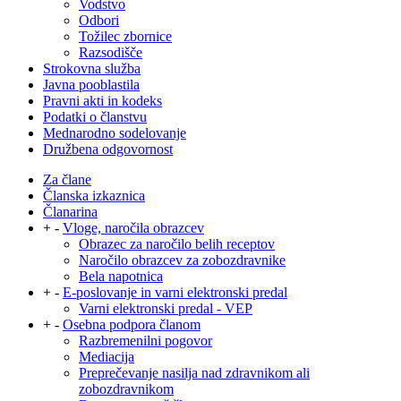
Vodstvo
Odbori
Tožilec zbornice
Razsodišče
Strokovna služba
Javna pooblastila
Pravni akti in kodeks
Podatki o članstvu
Mednarodno sodelovanje
Družbena odgovornost
Za člane
Članska izkaznica
Članarina
+
-
Vloge, naročila obrazcev
Obrazec za naročilo belih receptov
Naročilo obrazcev za zobozdravnike
Bela napotnica
+
-
E-poslovanje in varni elektronski predal
Varni elektronski predal - VEP
+
-
Osebna podpora članom
Razbremenilni pogovor
Mediacija
Preprečevanje nasilja nad zdravnikom ali
zobozdravnikom