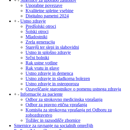
+
-
Smernice za uporabo zaslonov
Uporabne povezave
Kvalitetne spletne vsebine
Digitalno pametni 2024
+
-
Ustno zdravje
Predšolski otroci
Šolski otroci
Mladostniki
Zrela generacija
Starejši ter slepi in slabovidni
Ustno in splošno zdravje
Srčni bolniki
Rak ustne votline
Rak vratu in glave
Ustno zdravje in demenca
Ustno zdravje in sladkorna bolezen
Ustno zdravje in osteoporoza
Ozaveščanje starostnikov o pomenu ustnega zdravja
+
-
Informacije za paciente
Odbor za strokovno medicinska vprašanja
Odbor za pravno etična vprašanja
Komisija za strokovna vprašanja pri Odboru za
zobozdravstvo
Tožilec in razsodišče zbornice
Smernice za ravnanje na socialnih omrežjih