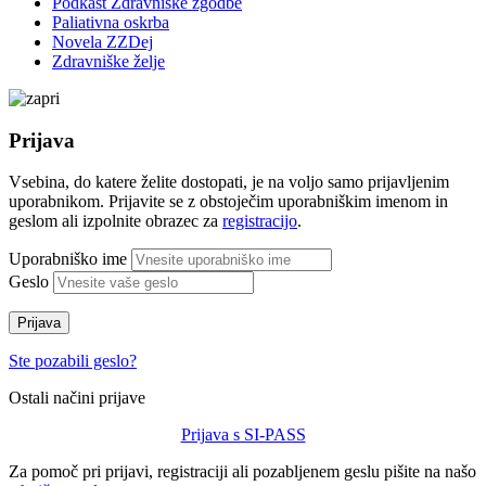
Podkast Zdravniške zgodbe
Paliativna oskrba
Novela ZZDej
Zdravniške želje
Prijava
Vsebina, do katere želite dostopati, je na voljo samo prijavljenim
uporabnikom. Prijavite se z obstoječim uporabniškim imenom in
geslom ali izpolnite obrazec za
registracijo
.
Uporabniško ime
Geslo
Prijava
Ste pozabili geslo?
Ostali načini prijave
Prijava s SI-PASS
Za pomoč pri prijavi, registraciji ali pozabljenem geslu pišite na našo