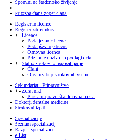
Spomini na študentsko življenje
Pritožba člana zoper člana
Register in licence
Register zdravnikov
+
-
Licence
Podeljevanje licenc
Podaljševanje licenc
Osnovna licenca
Priznanje naziva na podlagi dela
+
-
Stalno strokovno usposabljanje
Člani
Organizatorji strokovnih vsebin
Sekundariat - Pripravništvo
+
-
Zdravniki
Prosta pripravniška delovna mesta
Doktorji dentalne medicine
Strokovni izpiti
Specializacije
Seznam specializacij
Razpisi specializacij
e-List