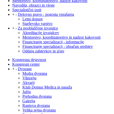
Mentorstvo, koordinatorstvo, nadzor kakovosti
Navodila, obrazci in vloge
Specialistični izpit
+
-
Delovno pravo - pogosta vprašanja
Letni dopust
Starševsko varstvo
+
-
Za pooblaščene izvajalce
Akreditacije izvajalcev
Mentorstvo, koordinatorstvo in nadzor kakovosti
Financiranje specializacij - informacije
Financiranje specializacij - obračun sredstev
Oddaja zahtevkov in izjav
Kongresna dejavnost
Kongresni center
+
-
Dvorane
Modra dvorana
Viktorija
Akvarij
Klub Domus Medica in pasaža
Julija
Prehodna dvorana
Galerija
Rantova dvorana
Velika sejna dvorana