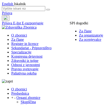
English
Iskalnik
Prijava
Prijava
E-list
E-razporejanje
SPI dogodki
Za člane
O zbornici
Za organizatorje
Za člane
Za ocenjevalce
Register in licence
Sekundariat - Pripravništvo
Specializacije
Kongresna dejavnost
Zdravniki iz tujine
Odnosi z javnostmi
Pravno svetovanje
Paliativna oskrba
O zbornici
Predsednica
+
-
Organi zbornice
Skupščina