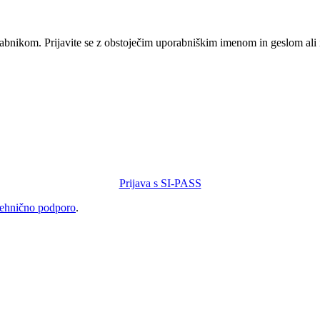
orabnikom. Prijavite se z obstoječim uporabniškim imenom in geslom ali
Prijava s SI-PASS
tehnično podporo
.