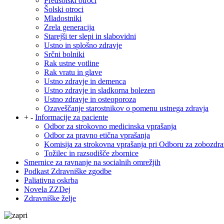
Predšolski otroci
Šolski otroci
Mladostniki
Zrela generacija
Starejši ter slepi in slabovidni
Ustno in splošno zdravje
Srčni bolniki
Rak ustne votline
Rak vratu in glave
Ustno zdravje in demenca
Ustno zdravje in sladkorna bolezen
Ustno zdravje in osteoporoza
Ozaveščanje starostnikov o pomenu ustnega zdravja
+
-
Informacije za paciente
Odbor za strokovno medicinska vprašanja
Odbor za pravno etična vprašanja
Komisija za strokovna vprašanja pri Odboru za zobozdra
Tožilec in razsodišče zbornice
Smernice za ravnanje na socialnih omrežjih
Podkast Zdravniške zgodbe
Paliativna oskrba
Novela ZZDej
Zdravniške želje