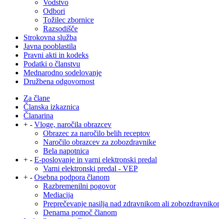
Vodstvo
Odbori
Tožilec zbornice
Razsodišče
Strokovna služba
Javna pooblastila
Pravni akti in kodeks
Podatki o članstvu
Mednarodno sodelovanje
Družbena odgovornost
Za člane
Članska izkaznica
Članarina
+
-
Vloge, naročila obrazcev
Obrazec za naročilo belih receptov
Naročilo obrazcev za zobozdravnike
Bela napotnica
+
-
E-poslovanje in varni elektronski predal
Varni elektronski predal - VEP
+
-
Osebna podpora članom
Razbremenilni pogovor
Mediacija
Preprečevanje nasilja nad zdravnikom ali zobozdravnik
Denarna pomoč članom