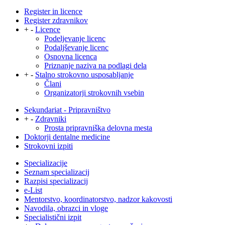
Register in licence
Register zdravnikov
+
-
Licence
Podeljevanje licenc
Podaljševanje licenc
Osnovna licenca
Priznanje naziva na podlagi dela
+
-
Stalno strokovno usposabljanje
Člani
Organizatorji strokovnih vsebin
Sekundariat - Pripravništvo
+
-
Zdravniki
Prosta pripravniška delovna mesta
Doktorji dentalne medicine
Strokovni izpiti
Specializacije
Seznam specializacij
Razpisi specializacij
e-List
Mentorstvo, koordinatorstvo, nadzor kakovosti
Navodila, obrazci in vloge
Specialistični izpit