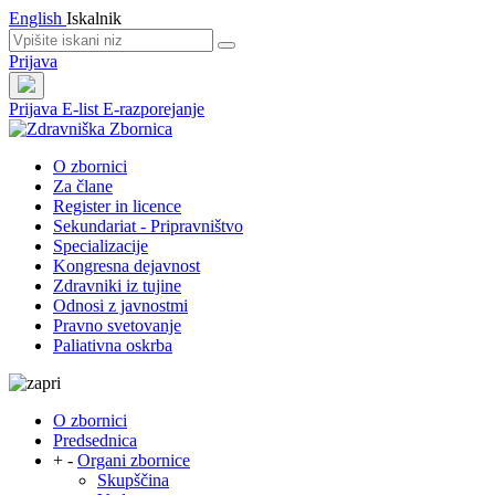
English
Iskalnik
Prijava
Prijava
E-list
E-razporejanje
O zbornici
Za člane
Register in licence
Sekundariat - Pripravništvo
Specializacije
Kongresna dejavnost
Zdravniki iz tujine
Odnosi z javnostmi
Pravno svetovanje
Paliativna oskrba
O zbornici
Predsednica
+
-
Organi zbornice
Skupščina