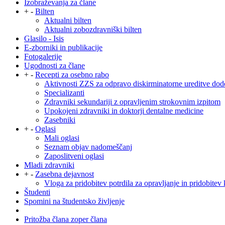
Izobraževanja za člane
+
-
Bilten
Aktualni bilten
Aktualni zobozdravniški bilten
Glasilo - Isis
E-zborniki in publikacije
Fotogalerije
Ugodnosti za člane
+
-
Recepti za osebno rabo
Aktivnosti ZZS za odpravo diskirminatorne ureditve dod
Specializanti
Zdravniki sekundariji z opravljenim strokovnim izpitom
Upokojeni zdravniki in doktorji dentalne medicine
Zasebniki
+
-
Oglasi
Mali oglasi
Seznam objav nadomeščanj
Zaposlitveni oglasi
Mladi zdravniki
+
-
Zasebna dejavnost
Vloga za pridobitev potrdila za opravljanje in pridobitev 
Študenti
Spomini na študentsko življenje
Pritožba člana zoper člana