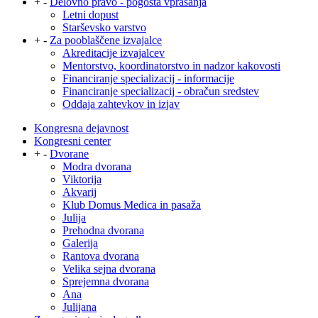
+
-
Delovno pravo - pogosta vprašanja
Letni dopust
Starševsko varstvo
+
-
Za pooblaščene izvajalce
Akreditacije izvajalcev
Mentorstvo, koordinatorstvo in nadzor kakovosti
Financiranje specializacij - informacije
Financiranje specializacij - obračun sredstev
Oddaja zahtevkov in izjav
Kongresna dejavnost
Kongresni center
+
-
Dvorane
Modra dvorana
Viktorija
Akvarij
Klub Domus Medica in pasaža
Julija
Prehodna dvorana
Galerija
Rantova dvorana
Velika sejna dvorana
Sprejemna dvorana
Ana
Julijana