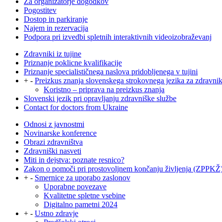
Za organizatorje dogodkov
Pogostitev
Dostop in parkiranje
Najem in rezervacija
Podpora pri izvedbi spletnih interaktivnih videoizobraževanj
Zdravniki iz tujine
Priznanje poklicne kvalifikacije
Priznanje specialističnega naslova pridobljenega v tujini
+
-
Preizkus znanja slovenskega strokovnega jezika za zdravni
Koristno – priprava na preizkus znanja
Slovenski jezik pri opravljanju zdravniške službe
Contact for doctors from Ukraine
Odnosi z javnostmi
Novinarske konference
Obrazi zdravništva
Zdravniški nasveti
Miti in dejstva: poznate resnico?
Zakon o pomoči pri prostovoljnem končanju življenja (ZPPKŽ
+
-
Smernice za uporabo zaslonov
Uporabne povezave
Kvalitetne spletne vsebine
Digitalno pametni 2024
+
-
Ustno zdravje