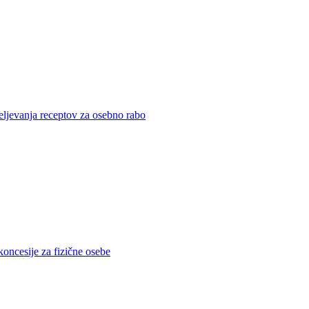
eljevanja receptov za osebno rabo
koncesije za fizične osebe