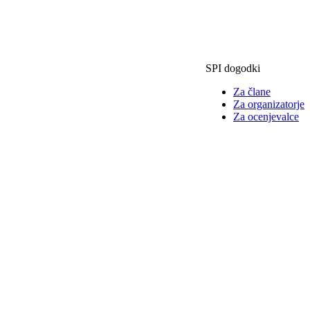
SPI dogodki
Za člane
Za organizatorje
Za ocenjevalce