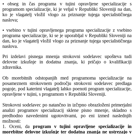
• obseg in čas programa v tujini opravljene specializacije s
programom specializacije, ki je veljal v Republiki Sloveniji na dan,
ko je vlagatelj vložil vlogo za priznanje tujega specialističnega
naslova;
• vsebino v tujini opravljenega programa specializacije z vsebino
programa specializacije, ki se je uporabljal v Republiki Sloveniji na
dan, ko je vlagatelj vložil vlogo za priznanje tujega specialističnega
naslova.
Pri izdelavi pisnega mnenja strokovni sodelavec upošteva tudi
delovne izkušnje in dodatna znanja, ki pričajo o kvalifikaciji
zdravnika.
Ob morebitnih odstopanjih med programoma specializacije na
posameznem strokovnem področju strokovni sodelavec predlaga
pogoje, pod katerimi vlagatelj lahko poenoti program specializacije,
opravljene v tujini, s programom v Republiki Sloveniji.
Strokovni sodelavec po natančno in izčrpno obrazloženi primerjalni
analizi programov specializacij sklene pisno mnenje, skladno s
predhodno navedenimi ugotovitvami, po eni izmed naslednjih
možnosti:
1. Oceni, da
program v tujini opravljene specializacije in
morebitne delovne izkušnje ter dodatna znanja ne ustrezajo v