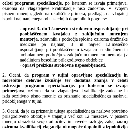
celoti programu specializacije,
po katerem se izvaja primerjava,
oziroma da vlagateljeve kvalifikacije niso zadostne. V svojem
pisnem mnenju, glede na okoliščine primera, predlaga, da vlagatelj
izpolni najmanj enega od naslednjih dopolnilnih pogojev:
-
opravi 3- do 12-mesečno strokovno usposabljanje pri
pooblaščenem izvajalcu z zaključnim mnenjem
mentorja
, zdravniki s področja splošne oziroma družinske
medicine pa najmanj 3- in največ 12-mesečno
usposabljanje pri pooblaščenem izvajalcu na kliničnem in
ambulantnem področju z zaključnim mnenjem mentorja (v
nadaljnjem besedilu: prilagoditveno obdobje);
-
opravi preizkus strokovne usposobljenosti
.
2. Oceni, da
program v tujini opravljene specializacije in
morebitne delovne izkušnje ter dodatna znanja v celoti
ustrezajo programu specializacije, po katerem se izvaja
primerjava
, oziroma da so vlagateljeve kvalifikacije zadostne in
izda pozitivno pisno mnenje za priznanje specialističnega naslova,
pridobljenega v tujini.
3. Oceni, da je za priznanje tujega specialističnega naslova potrebno
prilagoditveno obdobje v trajanju več kot 12 mesecev, v pisnem
mnenju obrazloži svojo odločitev in navede razloge, zakaj
znanj
oziroma kvalifikacij vlagatelja ni mogoče dopolniti z izpolnitvijo