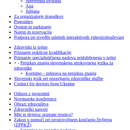
Sprejemna dvorana
Ana
Julijana
Za organizatorje dogodkov
Pogostitev
Dostop in parkiranje
Najem in rezervacija
Podpora pri izvedbi spletnih interaktivnih videoizobraževanj
Zdravniki iz tujine
Priznanje poklicne kvalifikacije
Priznanje specialističnega naslova pridobljenega v tujini
+
-
Preizkus znanja slovenskega strokovnega jezika za
zdravnike
Koristno – priprava na preizkus znanja
Slovenski jezik pri opravljanju zdravniške službe
Contact for doctors from Ukraine
Odnosi z javnostmi
Novinarske konference
Obrazi zdravništva
Zdravniški nasveti
Miti in dejstva: poznate resnico?
Zakon o pomoči pri prostovoljnem končanju življenja
(ZPPKŽ)