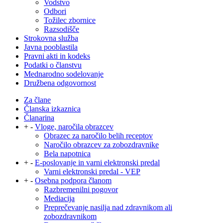
Vodstvo
Odbori
Tožilec zbornice
Razsodišče
Strokovna služba
Javna pooblastila
Pravni akti in kodeks
Podatki o članstvu
Mednarodno sodelovanje
Družbena odgovornost
Za člane
Članska izkaznica
Članarina
+
-
Vloge, naročila obrazcev
Obrazec za naročilo belih receptov
Naročilo obrazcev za zobozdravnike
Bela napotnica
+
-
E-poslovanje in varni elektronski predal
Varni elektronski predal - VEP
+
-
Osebna podpora članom
Razbremenilni pogovor
Mediacija
Preprečevanje nasilja nad zdravnikom ali
zobozdravnikom