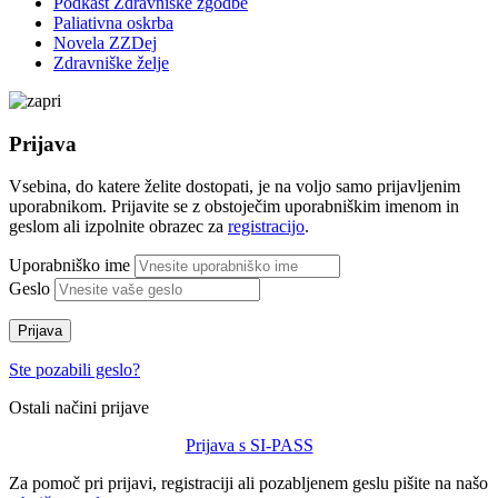
Podkast Zdravniške zgodbe
Paliativna oskrba
Novela ZZDej
Zdravniške želje
Prijava
Vsebina, do katere želite dostopati, je na voljo samo prijavljenim
uporabnikom. Prijavite se z obstoječim uporabniškim imenom in
geslom ali izpolnite obrazec za
registracijo
.
Uporabniško ime
Geslo
Prijava
Ste pozabili geslo?
Ostali načini prijave
Prijava s SI-PASS
Za pomoč pri prijavi, registraciji ali pozabljenem geslu pišite na našo