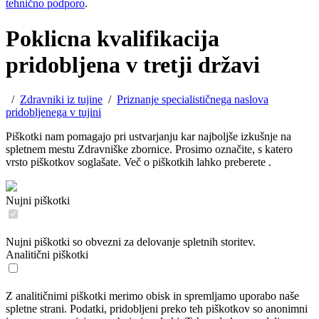
tehnično podporo
.
Poklicna kvalifikacija
pridobljena v tretji državi
/
Zdravniki iz tujine
/
Priznanje specialističnega naslova
pridobljenega v tujini
Piškotki nam pomagajo pri ustvarjanju kar najboljše izkušnje na
spletnem mestu Zdravniške zbornice. Prosimo označite, s katero
vrsto piškotkov soglašate. Več o piškotkih lahko preberete
.
Nujni piškotki
Nujni piškotki so obvezni za delovanje spletnih storitev.
Analitični piškotki
Z analitičnimi piškotki merimo obisk in spremljamo uporabo naše
spletne strani. Podatki, pridobljeni preko teh piškotkov so anonimni