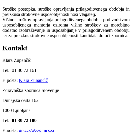
Stroške postopka, stroške opravljanja prilagoditvenega obdobja in
preizkusa strokovne usposobljenosti nosi vlagatelj.
Višino stroškov opravljanja prilagoditvenega obdobja pod vodstvom
usposobljenega mentorja oziroma višino stroškov za morebitno
dodatno izobraževanje in usposabljanje v prilagoditvenem obdobju
ter za preizkus strokovne usposobljenosti kandidata določi zbornica.
Kontakt
Klara Zupančič
Tel.: 01 30 72 161
E-pošta:
Klara Zupančič
Zdravniška zbornica Slovenije
Dunajska cesta 162
1000 Ljubljana
Tel.:
01 30 72 100
E-pošta:
gp.zzs@zzs-mcs.si