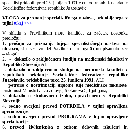
specialist pridobili pred 25. junijem 1991 v eni od republik nekdanje
Socialistične federativne republike Jugoslavije.
VLOGA za priznanje specialističnega naslova, pridobljenega v
tujini
tukaj >>>
V skladu s Pravilnikom mora kandidat za začetek postopka
predložiti:
1.
prošnjo za priznanje tujega specialističnega naslova na
obrazcu,
ki je sestavni del Pravilnika – priloga 6 (predpisan obrazec
– vloga);
2. -
dokazilo o zaključenem študiju na medicinski fakulteti v
Republiki Sloveniji
ALI
-
dokazilo o zaključenem študiju na medicinski fakulteti v
republikah nekdanje Socialistične federativne republike
Jugoslavije, pridobljeno pred 25. junijem 1991,
ALI
-
potrdilo o nostrifikaciji diplome tuje medicinske fakultete
,
pristojnost Ministrstva za zdravje, Štefanova 5, Ljubljana;
3.
dokazilo o strokovnem izpitu, opravljenem v Republiki
Sloveniji
;
4.
sodno overjeni prevod POTRDILA v tujini opravljene
specializacije
;
5.
sodno overjeni prevod PROGRAMA v tujini opravljene
specializacije
;
6.
prevod življenjepisa z opisom delovnih izkušenj in