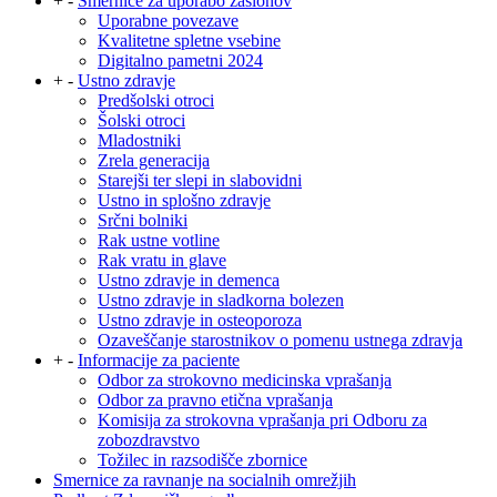
+
-
Smernice za uporabo zaslonov
Uporabne povezave
Kvalitetne spletne vsebine
Digitalno pametni 2024
+
-
Ustno zdravje
Predšolski otroci
Šolski otroci
Mladostniki
Zrela generacija
Starejši ter slepi in slabovidni
Ustno in splošno zdravje
Srčni bolniki
Rak ustne votline
Rak vratu in glave
Ustno zdravje in demenca
Ustno zdravje in sladkorna bolezen
Ustno zdravje in osteoporoza
Ozaveščanje starostnikov o pomenu ustnega zdravja
+
-
Informacije za paciente
Odbor za strokovno medicinska vprašanja
Odbor za pravno etična vprašanja
Komisija za strokovna vprašanja pri Odboru za
zobozdravstvo
Tožilec in razsodišče zbornice
Smernice za ravnanje na socialnih omrežjih