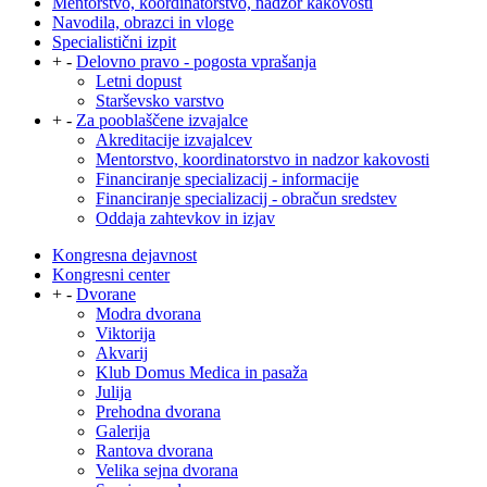
Mentorstvo, koordinatorstvo, nadzor kakovosti
Navodila, obrazci in vloge
Specialistični izpit
+
-
Delovno pravo - pogosta vprašanja
Letni dopust
Starševsko varstvo
+
-
Za pooblaščene izvajalce
Akreditacije izvajalcev
Mentorstvo, koordinatorstvo in nadzor kakovosti
Financiranje specializacij - informacije
Financiranje specializacij - obračun sredstev
Oddaja zahtevkov in izjav
Kongresna dejavnost
Kongresni center
+
-
Dvorane
Modra dvorana
Viktorija
Akvarij
Klub Domus Medica in pasaža
Julija
Prehodna dvorana
Galerija
Rantova dvorana
Velika sejna dvorana