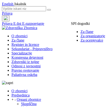
English
Iskalnik
Prijava
Prijava
E-list
E-razporejanje
SPI dogodki
Za člane
O zbornici
Za organizatorje
Za člane
Za ocenjevalce
Register in licence
Sekundariat - Pripravništvo
Specializacije
Kongresna dejavnost
Zdravniki iz tujine
Odnosi z javnostmi
Pravno svetovanje
Paliativna oskrba
O zbornici
Predsednica
+
-
Organi zbornice
Skupščina