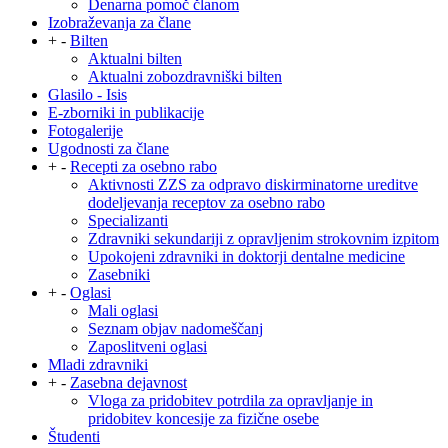
Denarna pomoč članom
Izobraževanja za člane
+
-
Bilten
Aktualni bilten
Aktualni zobozdravniški bilten
Glasilo - Isis
E-zborniki in publikacije
Fotogalerije
Ugodnosti za člane
+
-
Recepti za osebno rabo
Aktivnosti ZZS za odpravo diskirminatorne ureditve
dodeljevanja receptov za osebno rabo
Specializanti
Zdravniki sekundariji z opravljenim strokovnim izpitom
Upokojeni zdravniki in doktorji dentalne medicine
Zasebniki
+
-
Oglasi
Mali oglasi
Seznam objav nadomeščanj
Zaposlitveni oglasi
Mladi zdravniki
+
-
Zasebna dejavnost
Vloga za pridobitev potrdila za opravljanje in
pridobitev koncesije za fizične osebe
Študenti