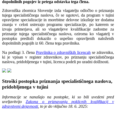
dopolnilnih pogojev iz petega odstavka tega člena.
Zdravniška zbornica Slovenije izda vlagatelju odločbo o priznanju
tujega specialističnega naslova, če se ugotovi, da program v tujini
opravljene specializacije in morebitne delovne izkušnje ter dodatna
znanja v celoti ustrezajo programu specializacije, po katerem se
izvaja primerjava, ali so vlagateljeve kvalifikacije zadostne za
priznanje tujega specialističnega naslova, oziroma ko vlagatelj v
postopku predloži dokazilo o uspešno opravljenih naloženih
dopolnilnih pogojih iz 60. člena tega pravilnika.
Na podlagi 3. člena
Pravilnika o zdravniških licencah
se zdravniku,
ki je vpisan v register zdravnikov, po priznanju specialističnega
naslova, pridobljenega v tujini, licenca podeli po uradni dolžnosti.
Stroški postopka priznanja specialističnega naslova,
pridobljenega v tujini
Informacije se nanašajo na postopke, ki so bili uvedeni pred
uveljavitvijo
Zakona o priznavanju poklicnih kvalifikacij v
zdravstveni dejavnosti
, to je do vključno 18. 6. 2025: