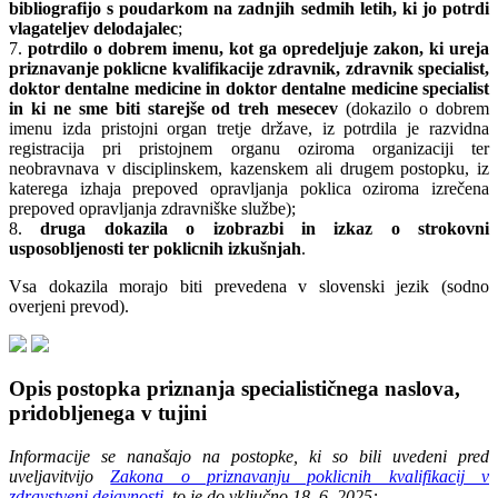
bibliografijo s poudarkom na zadnjih sedmih letih, ki jo potrdi
vlagateljev delodajalec
;
7.
potrdilo o dobrem imenu, kot ga opredeljuje zakon, ki ureja
priznavanje poklicne kvalifikacije zdravnik, zdravnik specialist,
doktor dentalne medicine in doktor dentalne medicine specialist
in ki ne sme biti starejše od treh mesecev
(dokazilo o dobrem
imenu izda pristojni organ tretje države, iz potrdila je razvidna
registracija pri pristojnem organu oziroma organizaciji ter
neobravnava v disciplinskem, kazenskem ali drugem postopku, iz
katerega izhaja prepoved opravljanja poklica oziroma izrečena
prepoved opravljanja zdravniške službe);
8.
druga dokazila o izobrazbi in izkaz o strokovni
usposobljenosti ter poklicnih izkušnjah
.
Vsa dokazila morajo biti prevedena v slovenski jezik (sodno
overjeni prevod).
Opis postopka priznanja specialističnega naslova,
pridobljenega v tujini
Informacije se nanašajo na postopke, ki so bili uvedeni pred
uveljavitvijo
Zakona o priznavanju poklicnih kvalifikacij v
zdravstveni dejavnosti
, to je do vključno 18. 6. 2025: