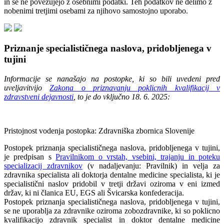
in se ne povezujejo z osebnimi podatki. Teh podatkov ne delimo z
nobenimi tretjimi osebami za njihovo samostojno uporabo.
Priznanje specialističnega naslova, pridobljenega v
tujini
Informacije se nanašajo na postopke, ki so bili uvedeni pred
uveljavitvijo
Zakona o priznavanju poklicnih kvalifikacij v
zdravstveni dejavnosti
, to je do vključno 18. 6. 2025:
Pristojnost vodenja postopka: Zdravniška zbornica Slovenije
Postopek priznanja specialističnega naslova, pridobljenega v tujini,
je predpisan s
Pravilnikom o vrstah, vsebini, trajanju in poteku
specializacij zdravnikov
(v nadaljevanju: Pravilnik) in velja za
zdravnika specialista ali doktorja dentalne medicine specialista, ki je
specialistični naslov pridobil v tretji državi oziroma v eni izmed
držav, ki ni članica EU, EGS ali Švicarska konfederacija.
Postopek priznanja specialističnega naslova, pridobljenega v tujini,
se ne uporablja za zdravnike oziroma zobozdravnike, ki so poklicno
kvalifikacijo zdravnik specialist in doktor dentalne medicine