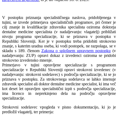
V postopku priznanja specialističnega naslova, pridobljenega v
tujini, se izvede primerjava specialističnih programov, pri čemer je
cilj znanje in kvalifikacije zdravnika specialista oziroma doktorja
dentalne medicine specialista (v nadaljevanju: vlagatelj) približati
nivoju programa specializacije, ki se priznava v postopku v
Republiki Sloveniji. Ker je v postopku treba pridobiti strokovno
znanje, s katerim uradna oseba, ki vodi postopek, ne razpolaga, se v
skladu s 189. členom
Zakona o splošnem upravnem postopku
(v
nadaljevanju: ZUP) opravi dokaz z izvedenci oziroma se pridobi
strokovno izvedensko mnenje.
Primerjavo v tujini opravljene specializacije s programom
specializacije v Republiki Sloveniji opravi strokovni izvedenec (v
nadaljevanju: strokovni sodelavec) s področja specializacije, ki se jo
priznava v postopku. Za strokovnega sodelavca se lahko imenuje
zdravnik specialist ali doktor dentalne medicine specialist, ki ima več
kot deset let opravljen specialistični izpit s področja specializacije,
ima licenco in neprekinjeno dela na področju opravljene
specializacije.
Strokovni sodelavec vpogleda v pisno dokumentacijo, ki jo je
predložil vlagatelj, ter primerja: