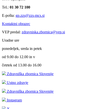
Tel.:
01 30 72 100
E-pošta:
gp.zzs@zzs-mcs.si
Kontaktni obrazec
VEP predal:
zdravniska.zbornica@vep.si
Uradne ure
ponedeljek, sreda in petek
od 9.00 do 12.00 in v
četrtek od 13.00 do 16.00
Zdravniška zbornica Slovenije
Ustno zdravje
Zdravniška zbornica Slovenije
Instagram
X