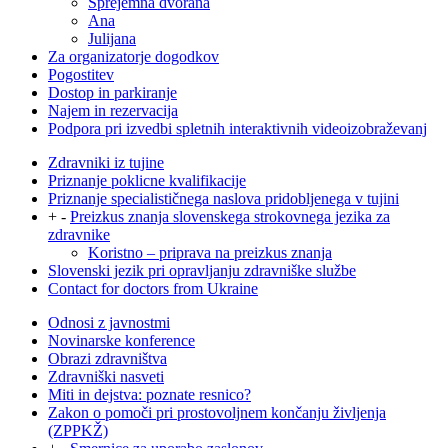
Sprejemna dvorana
Ana
Julijana
Za organizatorje dogodkov
Pogostitev
Dostop in parkiranje
Najem in rezervacija
Podpora pri izvedbi spletnih interaktivnih videoizobraževanj
Zdravniki iz tujine
Priznanje poklicne kvalifikacije
Priznanje specialističnega naslova pridobljenega v tujini
+
-
Preizkus znanja slovenskega strokovnega jezika za
zdravnike
Koristno – priprava na preizkus znanja
Slovenski jezik pri opravljanju zdravniške službe
Contact for doctors from Ukraine
Odnosi z javnostmi
Novinarske konference
Obrazi zdravništva
Zdravniški nasveti
Miti in dejstva: poznate resnico?
Zakon o pomoči pri prostovoljnem končanju življenja
(ZPPKŽ)