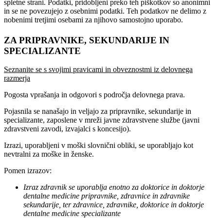
spletne strani. Podatki, pridobljeni preko teh piškotkov so anonimni
in se ne povezujejo z osebnimi podatki. Teh podatkov ne delimo z
nobenimi tretjimi osebami za njihovo samostojno uporabo.
ZA PRIPRAVNIKE, SEKUNDARIJE IN
SPECIALIZANTE
Seznanite se s svojimi pravicami in obveznostmi iz delovnega
razmerja
Pogosta vprašanja in odgovori s področja delovnega prava.
Pojasnila se nanašajo in veljajo za pripravnike, sekundarije in
specializante, zaposlene v mreži javne zdravstvene službe (javni
zdravstveni zavodi, izvajalci s koncesijo).
Izrazi, uporabljeni v moški slovnični obliki, se uporabljajo kot
nevtralni za moške in ženske.
Pomen izrazov:
Izraz zdravnik se uporablja enotno za doktorice in doktorje
dentalne medicine pripravnike, zdravnice in zdravnike
sekundarije, ter zdravnice, zdravnike, doktorice in doktorje
dentalne medicine specializante