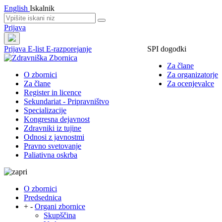
English
Iskalnik
Prijava
Prijava
E-list
E-razporejanje
SPI dogodki
Za člane
O zbornici
Za organizatorje
Za člane
Za ocenjevalce
Register in licence
Sekundariat - Pripravništvo
Specializacije
Kongresna dejavnost
Zdravniki iz tujine
Odnosi z javnostmi
Pravno svetovanje
Paliativna oskrba
O zbornici
Predsednica
+
-
Organi zbornice
Skupščina