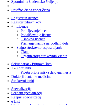
Spomini na študentsko življenje
Pritožba člana zoper člana
Register in licence
Register zdravnikov
+
-
Licence
Podeljevanje licenc
Podaljševanje licenc
Osnovna licenca
Priznanje naziva na podlagi dela
+
-
Stalno strokovno usposabljanje
Člani
Organizatorji strokovnih vsebin
Sekundariat - Pripravništvo
+
-
Zdravniki
Prosta pripravniška delovna mesta
Doktorji dentalne medicine
Strokovni izpiti
Specializacije
Seznam specializacij
Razpisi specializacij
e-List