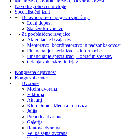
Mentorstvo, koordinatorstvo, nadzor kakovosti
Navodila, obrazci in vloge
Specialistični izpit
+
-
Delovno pravo - pogosta vprašanja
Letni dopust
Starševsko varstvo
+
-
Za pooblaščene izvajalce
Akreditacije izvajalcev
Mentorstvo, koordinatorstvo in nadzor kakovosti
Financiranje specializacij - informacije
Financiranje specializacij - obračun sredstev
Oddaja zahtevkov in izjav
Kongresna dejavnost
Kongresni center
+
-
Dvorane
Modra dvorana
Viktorija
Akvarij
Klub Domus Medica in pasaža
Julija
Prehodna dvorana
Galerija
Rantova dvorana
Velika sejna dvorana