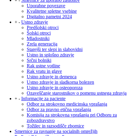
+
-
Smernice za uporabo zaslonov
Uporabne povezave
Kvalitetne spletne vsebine
Digitalno pametni 2024
+
-
Ustno zdravje
Predšolski otroci
Šolski otroci
Mladostniki
Zrela generacija
Starejši ter slepi in slabovidni
Ustno in splošno zdravje
Srčni bolniki
Rak ustne votline
Rak vratu in glave
Ustno zdravje in demenca
Ustno zdravje in sladkorna bolezen
Ustno zdravje in osteoporoza
Ozaveščanje starostnikov o pomenu ustnega zdravja
+
-
Informacije za paciente
Odbor za strokovno medicinska vprašanja
Odbor za pravno etična vprašanja
Komisija za strokovna vprašanja pri Odboru za
zobozdravstvo
Tožilec in razsodišče zbornice
Smernice za ravnanje na socialnih omrežjih