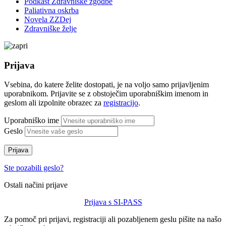
Podkast Zdravniške zgodbe
Paliativna oskrba
Novela ZZDej
Zdravniške želje
Prijava
Vsebina, do katere želite dostopati, je na voljo samo prijavljenim
uporabnikom. Prijavite se z obstoječim uporabniškim imenom in
geslom ali izpolnite obrazec za
registracijo
.
Uporabniško ime
Geslo
Prijava
Ste pozabili geslo?
Ostali načini prijave
Prijava s SI-PASS
Za pomoč pri prijavi, registraciji ali pozabljenem geslu pišite na našo