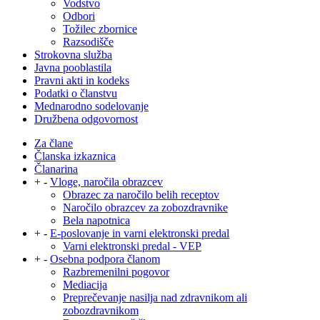
Vodstvo
Odbori
Tožilec zbornice
Razsodišče
Strokovna služba
Javna pooblastila
Pravni akti in kodeks
Podatki o članstvu
Mednarodno sodelovanje
Družbena odgovornost
Za člane
Članska izkaznica
Članarina
+
-
Vloge, naročila obrazcev
Obrazec za naročilo belih receptov
Naročilo obrazcev za zobozdravnike
Bela napotnica
+
-
E-poslovanje in varni elektronski predal
Varni elektronski predal - VEP
+
-
Osebna podpora članom
Razbremenilni pogovor
Mediacija
Preprečevanje nasilja nad zdravnikom ali
zobozdravnikom