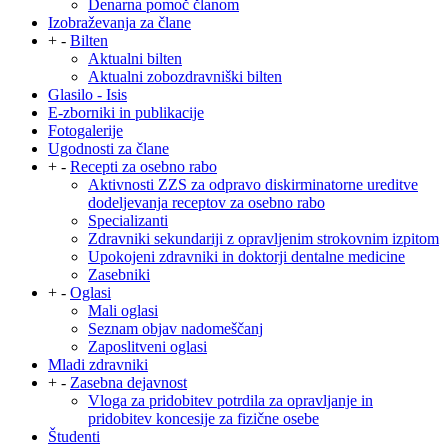
Denarna pomoč članom
Izobraževanja za člane
+
-
Bilten
Aktualni bilten
Aktualni zobozdravniški bilten
Glasilo - Isis
E-zborniki in publikacije
Fotogalerije
Ugodnosti za člane
+
-
Recepti za osebno rabo
Aktivnosti ZZS za odpravo diskirminatorne ureditve
dodeljevanja receptov za osebno rabo
Specializanti
Zdravniki sekundariji z opravljenim strokovnim izpitom
Upokojeni zdravniki in doktorji dentalne medicine
Zasebniki
+
-
Oglasi
Mali oglasi
Seznam objav nadomeščanj
Zaposlitveni oglasi
Mladi zdravniki
+
-
Zasebna dejavnost
Vloga za pridobitev potrdila za opravljanje in
pridobitev koncesije za fizične osebe
Študenti