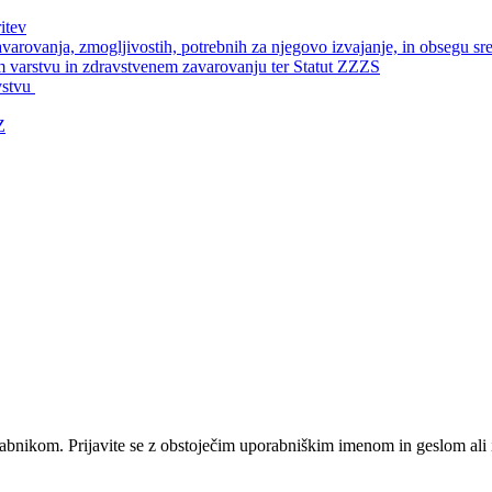
itev
arovanja, zmogljivostih, potrebnih za njegovo izvajanje, in obsegu sr
m varstvu in zdravstvenem zavarovanju ter Statut ZZZS
vstvu
Z
orabnikom. Prijavite se z obstoječim uporabniškim imenom in geslom ali