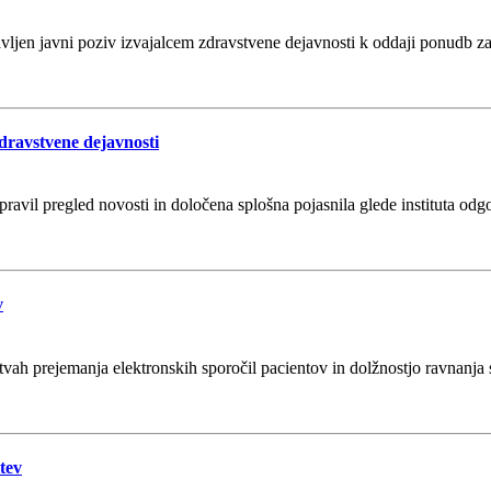
avljen javni poziv izvajalcem zdravstvene dejavnosti k oddaji ponudb 
zdravstvene dejavnosti
avil pregled novosti in določena splošna pojasnila glede instituta odg
v
h prejemanja elektronskih sporočil pacientov in dolžnostjo ravnanja s 
tev