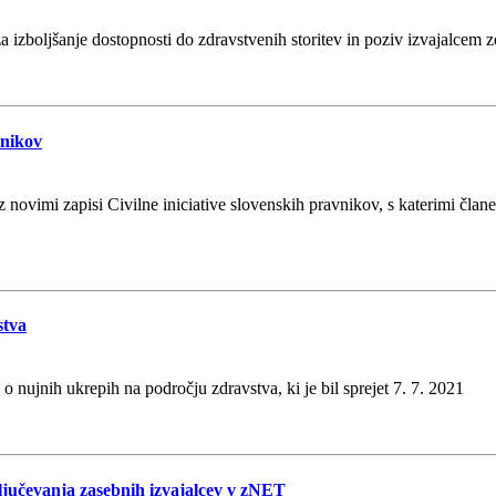
za izboljšanje dostopnosti do zdravstvenih storitev in poziv izvajalcem
vnikov
z novimi zapisi Civilne iniciative slovenskih pravnikov, s katerimi čla
stva
 nujnih ukrepih na področju zdravstva, ki je bil sprejet 7. 7. 2021
jučevanja zasebnih izvajalcev v zNET