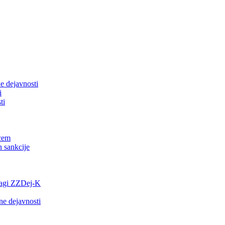
ne dejavnosti
i
ti
vcem
n sankcije
lagi ZZDej-K
ne dejavnosti