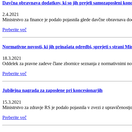
Davčna obravnava dodatkov, ki so jih prejeli samozaposleni konc
2.4.2021
Ministrstvo za finance je podalo pojasnila glede davčne obravnava do
Preberite več
Normativne novosti, ki jih prinašata odredbi, sprejeti s strani Mi
18.3.2021
Oddelek za pravne zadeve člane zbornice seznanja z normativnimi novo
Preberite več
Jubilejna nagrada za zaposlene pri koncesionarjih
15.3.2021
Ministrstvo za zdravje RS je podalo pojasnila v zvezi z upravičenostjo
Preberite več