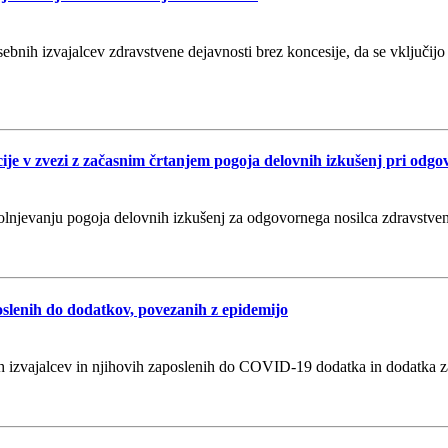
sebnih izvajalcev zdravstvene dejavnosti brez koncesije, da se vključij
ije v zvezi z začasnim črtanjem pogoja delovnih izkušenj pri odgov
polnjevanju pogoja delovnih izkušenj za odgovornega nosilca zdravstvene
poslenih do dodatkov, povezanih z epidemijo
jih izvajalcev in njihovih zaposlenih do COVID-19 dodatka in dodatka z