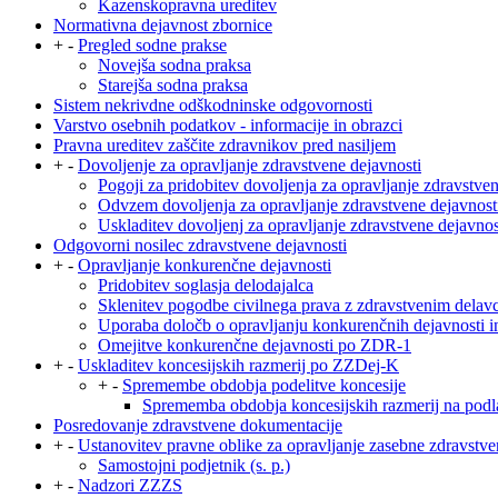
Kazenskopravna ureditev
Normativna dejavnost zbornice
+
-
Pregled sodne prakse
Novejša sodna praksa
Starejša sodna praksa
Sistem nekrivdne odškodninske odgovornosti
Varstvo osebnih podatkov - informacije in obrazci
Pravna ureditev zaščite zdravnikov pred nasiljem
+
-
Dovoljenje za opravljanje zdravstvene dejavnosti
Pogoji za pridobitev dovoljenja za opravljanje zdravstve
Odvzem dovoljenja za opravljanje zdravstvene dejavnost
Uskladitev dovoljenj za opravljanje zdravstvene dejavnos
Odgovorni nosilec zdravstvene dejavnosti
+
-
Opravljanje konkurenčne dejavnosti
Pridobitev soglasja delodajalca
Sklenitev pogodbe civilnega prava z zdravstvenim dela
Uporaba določb o opravljanju konkurenčnih dejavnosti i
Omejitve konkurenčne dejavnosti po ZDR-1
+
-
Uskladitev koncesijskih razmerij po ZZDej-K
+
-
Spremembe obdobja podelitve koncesije
Sprememba obdobja koncesijskih razmerij na pod
Posredovanje zdravstvene dokumentacije
+
-
Ustanovitev pravne oblike za opravljanje zasebne zdravstve
Samostojni podjetnik (s. p.)
+
-
Nadzori ZZZS