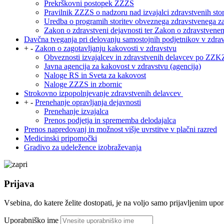
Prekrškovni postopek ZZZS
Pravilnik ZZZS o nadzoru nad izvajalci zdravstvenih stor
Uredba o programih storitev obveznega zdravstvenega zav
Zakon o zdravstveni dejavnosti ter Zakon o zdravstvene
Davčna tveganja pri delovanju samostojnih podjetnikov v zdra
+
-
Zakon o zagotavljanju kakovosti v zdravstvu
Obveznosti izvajalcev in zdravstvenih delavcev po ZZK
Javna agencija za kakovost v zdravstvu (agencija)
Naloge RS in Sveta za kakovost
Naloge ZZZS in zbornic
Strokovno izpopolnjevanje zdravstvenih delavcev
+
-
Prenehanje opravljanja dejavnosti
Prenehanje izvajalca
Prenos podjetja in sprememba delodajalca
Prenos napredovanj in možnost višje uvrstitve v plačni razred
Medicinski pripomočki
Gradivo za udeležence izobraževanja
Prijava
Vsebina, do katere želite dostopati, je na voljo samo prijavljenim up
Uporabniško ime