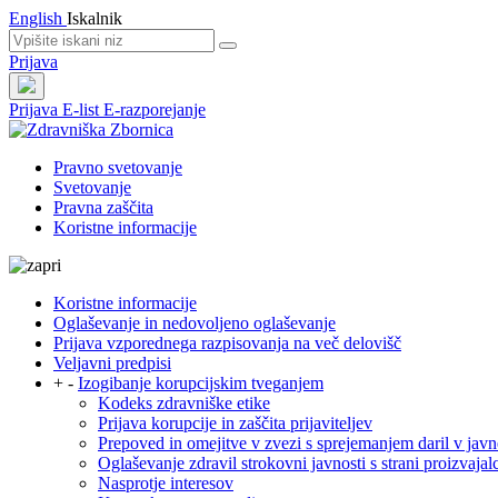
English
Iskalnik
Prijava
Prijava
E-list
E-razporejanje
Pravno svetovanje
Svetovanje
Pravna zaščita
Koristne informacije
Koristne informacije
Oglaševanje in nedovoljeno oglaševanje
Prijava vzporednega razpisovanja na več delovišč
Veljavni predpisi
+
-
Izogibanje korupcijskim tveganjem
Kodeks zdravniške etike
Prijava korupcije in zaščita prijaviteljev
Prepoved in omejitve v zvezi s sprejemanjem daril v jav
Oglaševanje zdravil strokovni javnosti s strani proizvaja
Nasprotje interesov