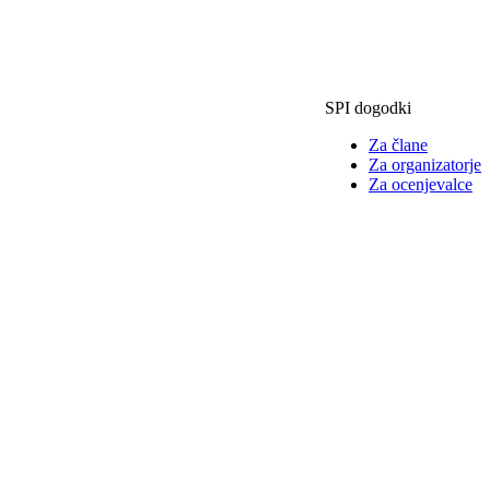
SPI dogodki
Za člane
Za organizatorje
Za ocenjevalce