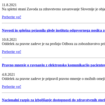
11.8.2021
Na spletni strani Zavoda za zdravstveno zavarovanje Slovenije je obj
Preberite več
Novosti in splošna pojasnila glede instituta odgovornega nosilca 
10.8.2021
Oddelek za pravne zadeve je na prošnjo Odbora za zobozdravstvo pripr
Preberite več
Pravno mnenje o ravnanju z elektronsko komunikacijo paciento
4.8.2021
Oddelek za pravne zadeve je pripravil pravno mnenje o možnih omejitva
Preberite več
Nacionalni razpis za izboljšanje dostopnosti do zdravstvenih stori