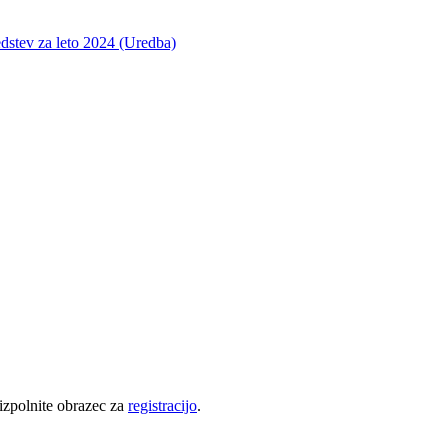
edstev za leto 2024 (Uredba)
 izpolnite obrazec za
registracijo
.