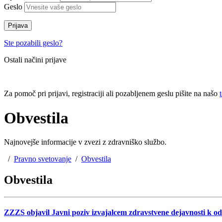
Geslo
Prijava
Ste pozabili geslo?
Ostali načini prijave
Za pomoč pri prijavi, registraciji ali pozabljenem geslu pišite na našo
Obvestila
Najnovejše informacije v zvezi z zdravniško službo.
/
Pravno svetovanje
/
Obvestila
Obvestila
ZZZS objavil Javni poziv izvajalcem zdravstvene dejavnosti k o