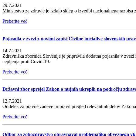
29.7.2021
Ministrstvo za zdravje je izdalo sklep o izvedbi nacionalnega razpisa 
Preberite več
Pojasnila v zvezi z novimi zapisi Civilne iniciative slovenskih pra
14.7.2021
Zdravniška zbornica Slovenije je pripravila dodatna pojasnila v zvezi 
cepljenja proti Covid-19.
Preberite več
Državni zbor sprejel Zakon o nujnih ukrepih na področju zdrav
12.7.2021
Oddelek za pravne zadeve pripravil pregled relevantnih delov Zakona o
Preberite več
Odbor za zobozdravstvo obravnaval problematiko obveznega vkl