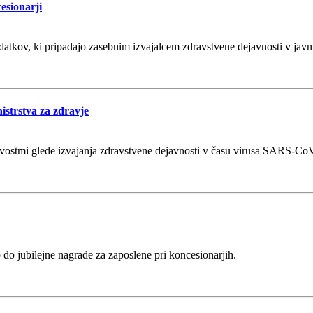
esionarji
datkov, ki pripadajo zasebnim izvajalcem zdravstvene dejavnosti v javn
nistrstva za zdravje
stmi glede izvajanja zdravstvene dejavnosti v času virusa SARS-CoV-2 
 do jubilejne nagrade za zaposlene pri koncesionarjih.