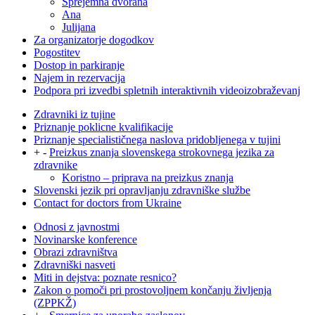
Sprejemna dvorana
Ana
Julijana
Za organizatorje dogodkov
Pogostitev
Dostop in parkiranje
Najem in rezervacija
Podpora pri izvedbi spletnih interaktivnih videoizobraževanj
Zdravniki iz tujine
Priznanje poklicne kvalifikacije
Priznanje specialističnega naslova pridobljenega v tujini
+
-
Preizkus znanja slovenskega strokovnega jezika za
zdravnike
Koristno – priprava na preizkus znanja
Slovenski jezik pri opravljanju zdravniške službe
Contact for doctors from Ukraine
Odnosi z javnostmi
Novinarske konference
Obrazi zdravništva
Zdravniški nasveti
Miti in dejstva: poznate resnico?
Zakon o pomoči pri prostovoljnem končanju življenja
(ZPPKŽ)