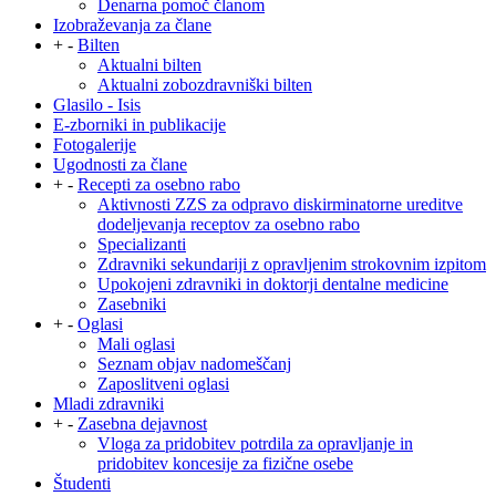
Denarna pomoč članom
Izobraževanja za člane
+
-
Bilten
Aktualni bilten
Aktualni zobozdravniški bilten
Glasilo - Isis
E-zborniki in publikacije
Fotogalerije
Ugodnosti za člane
+
-
Recepti za osebno rabo
Aktivnosti ZZS za odpravo diskirminatorne ureditve
dodeljevanja receptov za osebno rabo
Specializanti
Zdravniki sekundariji z opravljenim strokovnim izpitom
Upokojeni zdravniki in doktorji dentalne medicine
Zasebniki
+
-
Oglasi
Mali oglasi
Seznam objav nadomeščanj
Zaposlitveni oglasi
Mladi zdravniki
+
-
Zasebna dejavnost
Vloga za pridobitev potrdila za opravljanje in
pridobitev koncesije za fizične osebe
Študenti