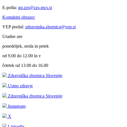
E-pošta:
gp.zzs@zzs-mcs.si
Kontaktni obrazec
VEP predal:
zdravniska.zbornica@vep.si
Uradne ure
ponedeljek, sreda in petek
od 9.00 do 12.00 in v
četrtek od 13.00 do 16.00
Zdravniška zbornica Slovenije
Ustno zdravje
Zdravniška zbornica Slovenije
Instagram
X
LinkedIn