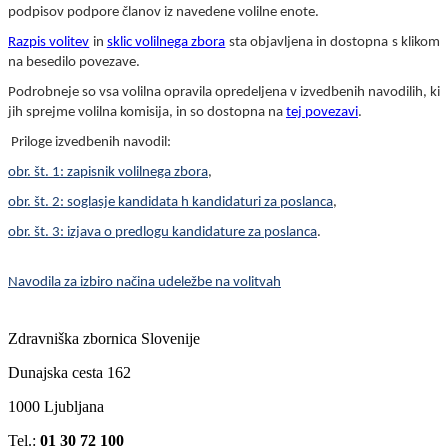
podpisov podpore članov iz navedene volilne enote.
Razpis volitev
in
sklic volilnega zbora
sta objavljena in dostopna s klikom
na besedilo povezave.
Podrobneje so vsa volilna opravila opredeljena v izvedbenih navodilih, ki
jih sprejme volilna komisija, in so dostopna na
tej povezavi
.
Priloge izvedbenih navodil:
obr. št. 1: zapisnik volilnega zbora
,
obr. št. 2: soglasje kandidata h kandidaturi za poslanca
,
obr. št. 3: izjava o predlogu kandidature za poslanca
.
Navodila za izbiro načina udeležbe na volitvah
Zdravniška zbornica Slovenije
Dunajska cesta 162
1000 Ljubljana
Tel.:
01 30 72 100