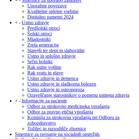
+
-
Smernice za uporabo zaslonov
Uporabne povezave
Kvalitetne spletne vsebine
Digitalno pametni 2024
+
-
Ustno zdravje
Predšolski otroci
Šolski otroci
Mladostniki
Zrela generacija
Starejši ter slepi in slabovidni
Ustno in splošno zdravje
Srčni bolniki
Rak ustne votline
Rak vratu in glave
Ustno zdravje in demenca
Ustno zdravje in sladkorna bolezen
Ustno zdravje in osteoporoza
Ozaveščanje starostnikov o pomenu ustnega zdravja
+
-
Informacije za paciente
Odbor za strokovno medicinska vprašanja
Odbor za pravno etična vprašanja
Komisija za strokovna vprašanja pri Odboru za
zobozdravstvo
Tožilec in razsodišče zbornice
Smernice za ravnanje na socialnih omrežjih