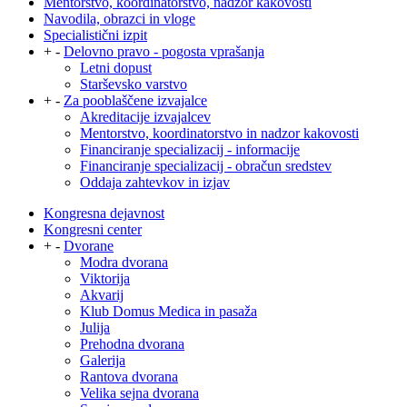
Mentorstvo, koordinatorstvo, nadzor kakovosti
Navodila, obrazci in vloge
Specialistični izpit
+
-
Delovno pravo - pogosta vprašanja
Letni dopust
Starševsko varstvo
+
-
Za pooblaščene izvajalce
Akreditacije izvajalcev
Mentorstvo, koordinatorstvo in nadzor kakovosti
Financiranje specializacij - informacije
Financiranje specializacij - obračun sredstev
Oddaja zahtevkov in izjav
Kongresna dejavnost
Kongresni center
+
-
Dvorane
Modra dvorana
Viktorija
Akvarij
Klub Domus Medica in pasaža
Julija
Prehodna dvorana
Galerija
Rantova dvorana
Velika sejna dvorana