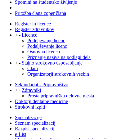
Spomini na študentsko življenje
Pritožba člana zoper člana
Register in licence
Register zdravnikov
+
-
Licence
Podeljevanje licenc
Podaljševanje licenc
Osnovna licenca
Priznanje naziva na podlagi dela
+
-
Stalno strokovno usposabljanje
Člani
Organizatorji strokovnih vsebin
Sekundariat - Pripravništvo
+
-
Zdravniki
Prosta pripravniška delovna mesta
Doktorji dentalne medicine
Strokovni izpiti
Specializacije
Seznam specializacij
Razpisi specializacij
e-List