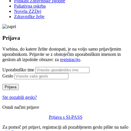
Podkast Zdravniške zgodbe
Paliativna oskrba
Novela ZZDej
Zdravniške želje
Prijava
Vsebina, do katere želite dostopati, je na voljo samo prijavljenim
uporabnikom. Prijavite se z obstoječim uporabniškim imenom in
geslom ali izpolnite obrazec za
registracijo
.
Uporabniško ime
Geslo
Prijava
Ste pozabili geslo?
Ostali načini prijave
Prijava s SI-PASS
Za pomoč pri prijavi, registraciji ali pozabljenem geslu pišite na našo