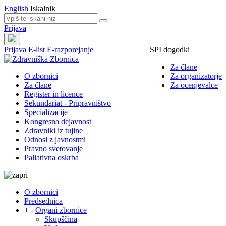
English
Iskalnik
Prijava
Prijava
E-list
E-razporejanje
SPI dogodki
Za člane
O zbornici
Za organizatorje
Za člane
Za ocenjevalce
Register in licence
Sekundariat - Pripravništvo
Specializacije
Kongresna dejavnost
Zdravniki iz tujine
Odnosi z javnostmi
Pravno svetovanje
Paliativna oskrba
O zbornici
Predsednica
+
-
Organi zbornice
Skupščina