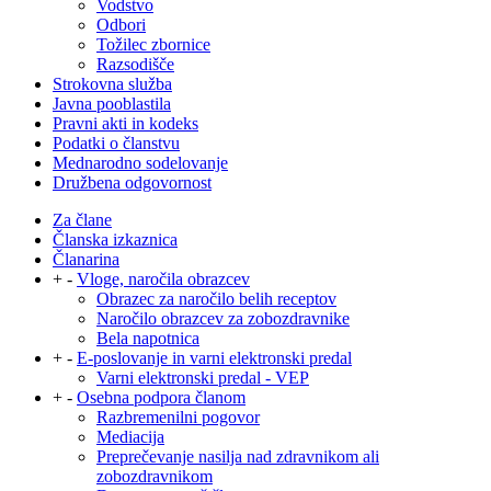
Vodstvo
Odbori
Tožilec zbornice
Razsodišče
Strokovna služba
Javna pooblastila
Pravni akti in kodeks
Podatki o članstvu
Mednarodno sodelovanje
Družbena odgovornost
Za člane
Članska izkaznica
Članarina
+
-
Vloge, naročila obrazcev
Obrazec za naročilo belih receptov
Naročilo obrazcev za zobozdravnike
Bela napotnica
+
-
E-poslovanje in varni elektronski predal
Varni elektronski predal - VEP
+
-
Osebna podpora članom
Razbremenilni pogovor
Mediacija
Preprečevanje nasilja nad zdravnikom ali
zobozdravnikom