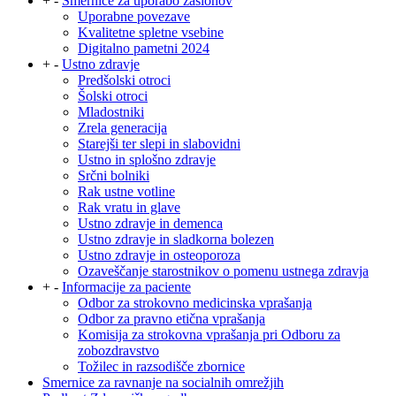
+
-
Smernice za uporabo zaslonov
Uporabne povezave
Kvalitetne spletne vsebine
Digitalno pametni 2024
+
-
Ustno zdravje
Predšolski otroci
Šolski otroci
Mladostniki
Zrela generacija
Starejši ter slepi in slabovidni
Ustno in splošno zdravje
Srčni bolniki
Rak ustne votline
Rak vratu in glave
Ustno zdravje in demenca
Ustno zdravje in sladkorna bolezen
Ustno zdravje in osteoporoza
Ozaveščanje starostnikov o pomenu ustnega zdravja
+
-
Informacije za paciente
Odbor za strokovno medicinska vprašanja
Odbor za pravno etična vprašanja
Komisija za strokovna vprašanja pri Odboru za
zobozdravstvo
Tožilec in razsodišče zbornice
Smernice za ravnanje na socialnih omrežjih