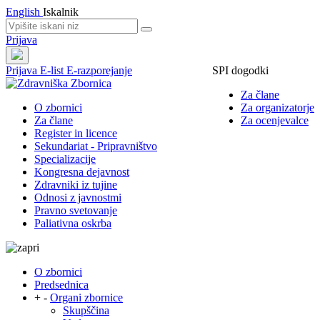
English
Iskalnik
Prijava
Prijava
E-list
E-razporejanje
SPI dogodki
Za člane
O zbornici
Za organizatorje
Za člane
Za ocenjevalce
Register in licence
Sekundariat - Pripravništvo
Specializacije
Kongresna dejavnost
Zdravniki iz tujine
Odnosi z javnostmi
Pravno svetovanje
Paliativna oskrba
O zbornici
Predsednica
+
-
Organi zbornice
Skupščina