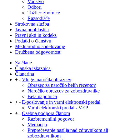
Vodstvo
Odbori
Tožilec zbornice
Razsodišče
Strokovna služba
Javna pooblastila
Pravni akti in kodeks
Podatki o članstvu
Mednarodno sodelovanje
Družbena odgovornost
Za člane
Članska izkaznica
Članarina
+
-
Vloge, naročila obrazcev
Obrazec za naročilo belih receptov
Naročilo obrazcev za zobozdravnike
Bela napotnica
+
-
E-poslovanje in varni elektronski predal
Varni elektronski predal - VEP
+
-
Osebna podpora članom
Razbremenilni pogovor
Mediacija
Preprečevanje nasilja nad zdravnikom ali
zobozdravnikom