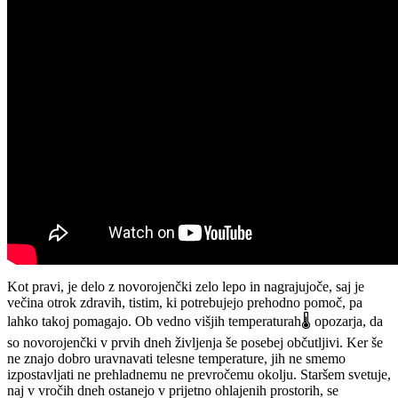
Kot pravi, je delo z novorojenčki zelo lepo in nagrajujoče, saj je
večina otrok zdravih, tistim, ki potrebujejo prehodno pomoč, pa
lahko takoj pomagajo. Ob vedno višjih temperaturah🌡️ opozarja, da
so novorojenčki v prvih dneh življenja še posebej občutljivi. Ker še
ne znajo dobro uravnavati telesne temperature, jih ne smemo
izpostavljati ne prehladnemu ne prevročemu okolju. Staršem svetuje,
naj v vročih dneh ostanejo v prijetno ohlajenih prostorih, se