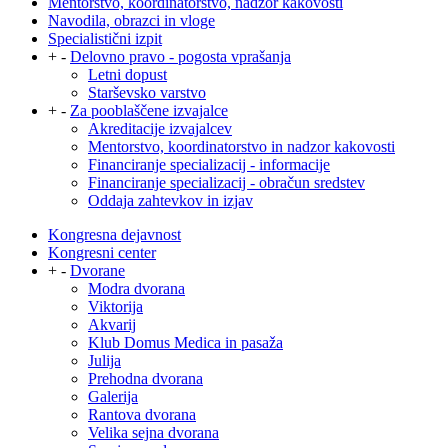
Mentorstvo, koordinatorstvo, nadzor kakovosti
Navodila, obrazci in vloge
Specialistični izpit
+
-
Delovno pravo - pogosta vprašanja
Letni dopust
Starševsko varstvo
+
-
Za pooblaščene izvajalce
Akreditacije izvajalcev
Mentorstvo, koordinatorstvo in nadzor kakovosti
Financiranje specializacij - informacije
Financiranje specializacij - obračun sredstev
Oddaja zahtevkov in izjav
Kongresna dejavnost
Kongresni center
+
-
Dvorane
Modra dvorana
Viktorija
Akvarij
Klub Domus Medica in pasaža
Julija
Prehodna dvorana
Galerija
Rantova dvorana
Velika sejna dvorana