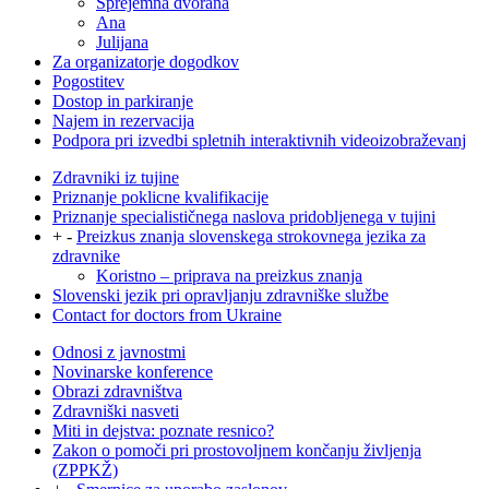
Sprejemna dvorana
Ana
Julijana
Za organizatorje dogodkov
Pogostitev
Dostop in parkiranje
Najem in rezervacija
Podpora pri izvedbi spletnih interaktivnih videoizobraževanj
Zdravniki iz tujine
Priznanje poklicne kvalifikacije
Priznanje specialističnega naslova pridobljenega v tujini
+
-
Preizkus znanja slovenskega strokovnega jezika za
zdravnike
Koristno – priprava na preizkus znanja
Slovenski jezik pri opravljanju zdravniške službe
Contact for doctors from Ukraine
Odnosi z javnostmi
Novinarske konference
Obrazi zdravništva
Zdravniški nasveti
Miti in dejstva: poznate resnico?
Zakon o pomoči pri prostovoljnem končanju življenja
(ZPPKŽ)