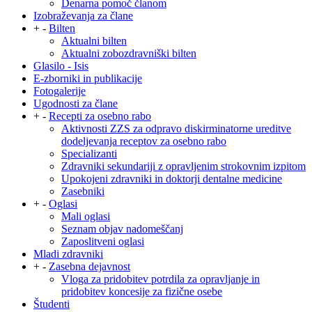
Denarna pomoč članom
Izobraževanja za člane
+
-
Bilten
Aktualni bilten
Aktualni zobozdravniški bilten
Glasilo - Isis
E-zborniki in publikacije
Fotogalerije
Ugodnosti za člane
+
-
Recepti za osebno rabo
Aktivnosti ZZS za odpravo diskirminatorne ureditve
dodeljevanja receptov za osebno rabo
Specializanti
Zdravniki sekundariji z opravljenim strokovnim izpitom
Upokojeni zdravniki in doktorji dentalne medicine
Zasebniki
+
-
Oglasi
Mali oglasi
Seznam objav nadomeščanj
Zaposlitveni oglasi
Mladi zdravniki
+
-
Zasebna dejavnost
Vloga za pridobitev potrdila za opravljanje in
pridobitev koncesije za fizične osebe
Študenti