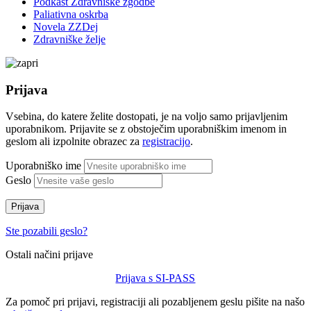
Podkast Zdravniške zgodbe
Paliativna oskrba
Novela ZZDej
Zdravniške želje
Prijava
Vsebina, do katere želite dostopati, je na voljo samo prijavljenim
uporabnikom. Prijavite se z obstoječim uporabniškim imenom in
geslom ali izpolnite obrazec za
registracijo
.
Uporabniško ime
Geslo
Prijava
Ste pozabili geslo?
Ostali načini prijave
Prijava s SI-PASS
Za pomoč pri prijavi, registraciji ali pozabljenem geslu pišite na našo