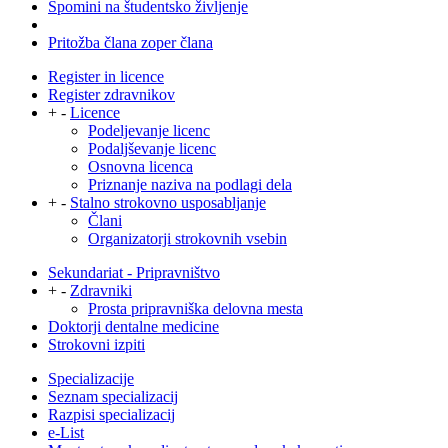
Spomini na študentsko življenje
Pritožba člana zoper člana
Register in licence
Register zdravnikov
+
-
Licence
Podeljevanje licenc
Podaljševanje licenc
Osnovna licenca
Priznanje naziva na podlagi dela
+
-
Stalno strokovno usposabljanje
Člani
Organizatorji strokovnih vsebin
Sekundariat - Pripravništvo
+
-
Zdravniki
Prosta pripravniška delovna mesta
Doktorji dentalne medicine
Strokovni izpiti
Specializacije
Seznam specializacij
Razpisi specializacij
e-List