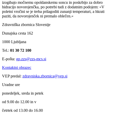
izogibajo močnemu opoldanskemu soncu in poskrbijo za dobro
hidracijo novorojenčka, po potrebi tudi z dodatnim podojem: »V
poletni vročini se je treba prilagoditi zunanji temperaturi, a hkrati
paziti, da novorojenček ni premalo oblečen.«
Zdravniška zbornica Slovenije
Dunajska cesta 162
1000 Ljubljana
Tel.:
01 30 72 100
E-pošta:
gp.zzs@zzs-mcs.si
Kontaktni obrazec
VEP predal:
zdravniska.zbornica@vep.si
Uradne ure
ponedeljek, sreda in petek
od 9.00 do 12.00 in v
četrtek od 13.00 do 16.00