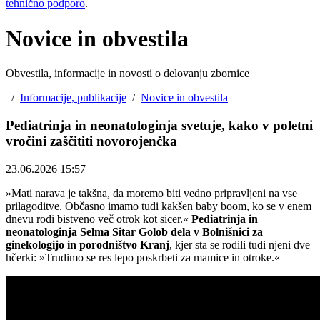
tehnično podporo
.
Novice in obvestila
Obvestila, informacije in novosti o delovanju zbornice
/
Informacije, publikacije
/
Novice in obvestila
Pediatrinja in neonatologinja svetuje, kako v poletni
vročini zaščititi novorojenčka
23.06.2026 15:57
»Mati narava je takšna, da moremo biti vedno pripravljeni na vse
prilagoditve. Občasno imamo tudi kakšen baby boom, ko se v enem
dnevu rodi bistveno več otrok kot sicer.«
Pediatrinja in
neonatologinja Selma Sitar Golob dela v Bolnišnici za
ginekologijo in porodništvo Kranj
, kjer sta se rodili tudi njeni dve
hčerki: »Trudimo se res lepo poskrbeti za mamice in otroke.«