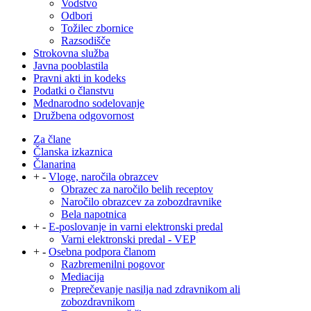
Vodstvo
Odbori
Tožilec zbornice
Razsodišče
Strokovna služba
Javna pooblastila
Pravni akti in kodeks
Podatki o članstvu
Mednarodno sodelovanje
Družbena odgovornost
Za člane
Članska izkaznica
Članarina
+
-
Vloge, naročila obrazcev
Obrazec za naročilo belih receptov
Naročilo obrazcev za zobozdravnike
Bela napotnica
+
-
E-poslovanje in varni elektronski predal
Varni elektronski predal - VEP
+
-
Osebna podpora članom
Razbremenilni pogovor
Mediacija
Preprečevanje nasilja nad zdravnikom ali
zobozdravnikom