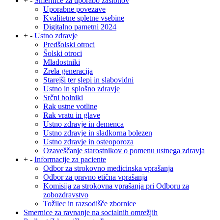
+
-
Smernice za uporabo zaslonov
Uporabne povezave
Kvalitetne spletne vsebine
Digitalno pametni 2024
+
-
Ustno zdravje
Predšolski otroci
Šolski otroci
Mladostniki
Zrela generacija
Starejši ter slepi in slabovidni
Ustno in splošno zdravje
Srčni bolniki
Rak ustne votline
Rak vratu in glave
Ustno zdravje in demenca
Ustno zdravje in sladkorna bolezen
Ustno zdravje in osteoporoza
Ozaveščanje starostnikov o pomenu ustnega zdravja
+
-
Informacije za paciente
Odbor za strokovno medicinska vprašanja
Odbor za pravno etična vprašanja
Komisija za strokovna vprašanja pri Odboru za
zobozdravstvo
Tožilec in razsodišče zbornice
Smernice za ravnanje na socialnih omrežjih