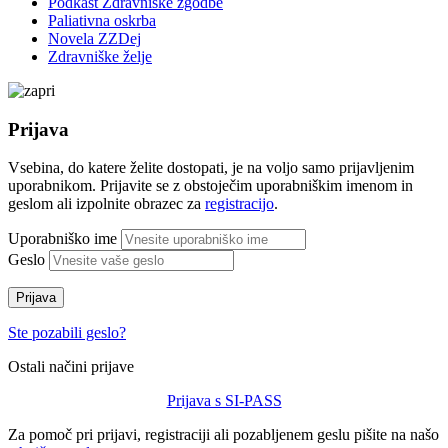
Podkast Zdravniške zgodbe
Paliativna oskrba
Novela ZZDej
Zdravniške želje
Prijava
Vsebina, do katere želite dostopati, je na voljo samo prijavljenim
uporabnikom. Prijavite se z obstoječim uporabniškim imenom in
geslom ali izpolnite obrazec za
registracijo
.
Uporabniško ime
Geslo
Prijava
Ste pozabili geslo?
Ostali načini prijave
Prijava s SI-PASS
Za pomoč pri prijavi, registraciji ali pozabljenem geslu pišite na našo