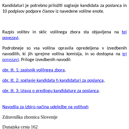
Kandidaturi je potrebno priložiti soglasje kandidata za poslanca in
10 podpisov podpore članov iz navedene volilne enote.
Razpis volitev in sklic volilnega zbora sta objavljena na
tej
povezavi
.
Podrobneje so vsa volilna opravila opredeljena v izvedbenih
tej
navodilih, ki jih sprejme volilna komisija, in so dostopna na
povezavi
. Priloge izvedbenih navodil:
obr. št. 1: zapisnik volilnega zbora
,
obr. št. 2: soglasje kandidata h kandidaturi za poslanca
,
obr. št. 3: izjava o predlogu kandidature za poslanca
.
Navodila za izbiro načina udeležbe na volitvah
Zdravniška zbornica Slovenije
Dunajska cesta 162