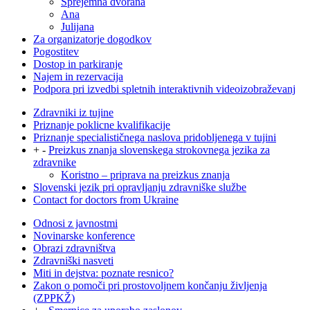
Sprejemna dvorana
Ana
Julijana
Za organizatorje dogodkov
Pogostitev
Dostop in parkiranje
Najem in rezervacija
Podpora pri izvedbi spletnih interaktivnih videoizobraževanj
Zdravniki iz tujine
Priznanje poklicne kvalifikacije
Priznanje specialističnega naslova pridobljenega v tujini
+
-
Preizkus znanja slovenskega strokovnega jezika za
zdravnike
Koristno – priprava na preizkus znanja
Slovenski jezik pri opravljanju zdravniške službe
Contact for doctors from Ukraine
Odnosi z javnostmi
Novinarske konference
Obrazi zdravništva
Zdravniški nasveti
Miti in dejstva: poznate resnico?
Zakon o pomoči pri prostovoljnem končanju življenja
(ZPPKŽ)