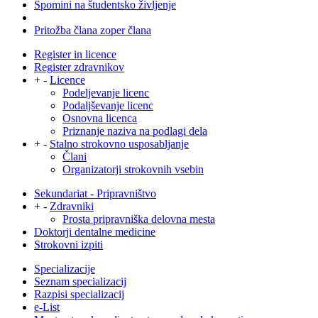
Spomini na študentsko življenje
Pritožba člana zoper člana
Register in licence
Register zdravnikov
+
-
Licence
Podeljevanje licenc
Podaljševanje licenc
Osnovna licenca
Priznanje naziva na podlagi dela
+
-
Stalno strokovno usposabljanje
Člani
Organizatorji strokovnih vsebin
Sekundariat - Pripravništvo
+
-
Zdravniki
Prosta pripravniška delovna mesta
Doktorji dentalne medicine
Strokovni izpiti
Specializacije
Seznam specializacij
Razpisi specializacij
e-List