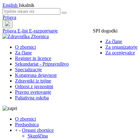
English
Iskalnik
Prijava
Prijava
E-list
E-razporejanje
SPI dogodki
Za člane
O zbornici
Za organizatorje
Za člane
Za ocenjevalce
Register in licence
Sekundariat - Pripravništvo
Specializacije
Kongresna dejavnost
Zdravniki iz tujine
Odnosi z javnostmi
Pravno svetovanje
Paliativna oskrba
O zbornici
Predsednica
+
-
Organi zbornice
Skupščina