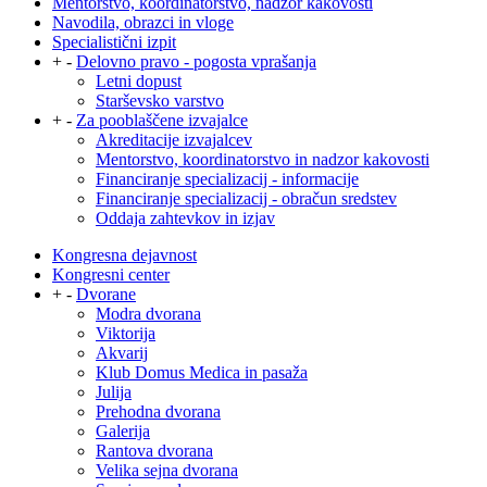
Mentorstvo, koordinatorstvo, nadzor kakovosti
Navodila, obrazci in vloge
Specialistični izpit
+
-
Delovno pravo - pogosta vprašanja
Letni dopust
Starševsko varstvo
+
-
Za pooblaščene izvajalce
Akreditacije izvajalcev
Mentorstvo, koordinatorstvo in nadzor kakovosti
Financiranje specializacij - informacije
Financiranje specializacij - obračun sredstev
Oddaja zahtevkov in izjav
Kongresna dejavnost
Kongresni center
+
-
Dvorane
Modra dvorana
Viktorija
Akvarij
Klub Domus Medica in pasaža
Julija
Prehodna dvorana
Galerija
Rantova dvorana
Velika sejna dvorana