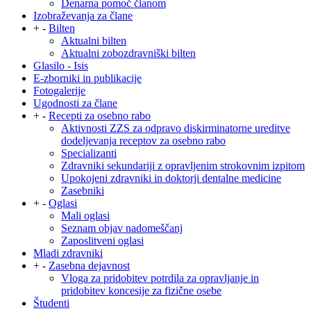
Denarna pomoč članom
Izobraževanja za člane
+
-
Bilten
Aktualni bilten
Aktualni zobozdravniški bilten
Glasilo - Isis
E-zborniki in publikacije
Fotogalerije
Ugodnosti za člane
+
-
Recepti za osebno rabo
Aktivnosti ZZS za odpravo diskirminatorne ureditve
dodeljevanja receptov za osebno rabo
Specializanti
Zdravniki sekundariji z opravljenim strokovnim izpitom
Upokojeni zdravniki in doktorji dentalne medicine
Zasebniki
+
-
Oglasi
Mali oglasi
Seznam objav nadomeščanj
Zaposlitveni oglasi
Mladi zdravniki
+
-
Zasebna dejavnost
Vloga za pridobitev potrdila za opravljanje in
pridobitev koncesije za fizične osebe
Študenti