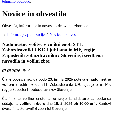
tehnično podporo
.
Novice in obvestila
Obvestila, informacije in novosti o delovanju zbornice
/
Informacije, publikacije
/
Novice in obvestila
Nadomestne volitve v volilni enoti ST1:
Zobozdravniki UKC Ljubljana in MF, regije
Zaposlenih zobozdravnikov Slovenije, izvedbena
navodila in volilni zbor
07.05.2026 15:19
Člane obveščamo, da bodo
23. junija 2026
potekale
nadomestne
volitve
v volilni enoti ST1: Zobozdravniki UKC Ljubljana in MF,
regije Zaposlenih zobozdravnikov Slovenije.
Člani iz te volilne enote lahko svojo kandidaturo za poslanca
oddajo na
volilnem zboru
dne
18. 5. 2026 ob 10:00 uri
v Rantovi
dvorani na Zdravniški zbornici Slovenije.