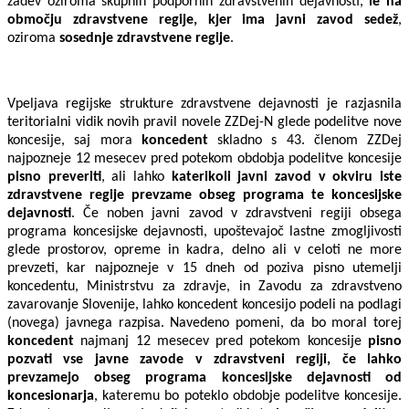
zadev oziroma skupnih podpornih zdravstvenih dejavnosti,
le na
območju zdravstvene regije, kjer ima javni zavod sedež
,
oziroma
sosednje zdravstvene regije
.
Vpeljava regijske strukture zdravstvene dejavnosti je razjasnila
teritorialni vidik novih pravil novele ZZDej-N glede podelitve nove
koncesije, saj mora
koncedent
skladno s 43. členom ZZDej
najpozneje 12 mesecev pred potekom obdobja podelitve koncesije
pisno preveriti
, ali lahko
katerikoli javni zavod v okviru iste
zdravstvene regije
prevzame obseg programa te koncesijske
dejavnosti
. Če noben javni zavod v zdravstveni regiji obsega
programa koncesijske dejavnosti, upoštevajoč lastne zmogljivosti
glede prostorov, opreme in kadra, delno ali v celoti ne more
prevzeti, kar najpozneje v 15 dneh od poziva pisno utemelji
koncedentu, Ministrstvu za zdravje, in Zavodu za zdravstveno
zavarovanje Slovenije, lahko koncedent koncesijo podeli na podlagi
(novega) javnega razpisa. Navedeno pomeni, da bo moral torej
koncedent
najmanj 12 mesecev pred potekom koncesije
pisno
pozvati vse javne zavode v zdravstveni regiji, če lahko
prevzamejo obseg programa koncesijske dejavnosti od
koncesionarja
, kateremu bo poteklo obdobje podelitve koncesije.