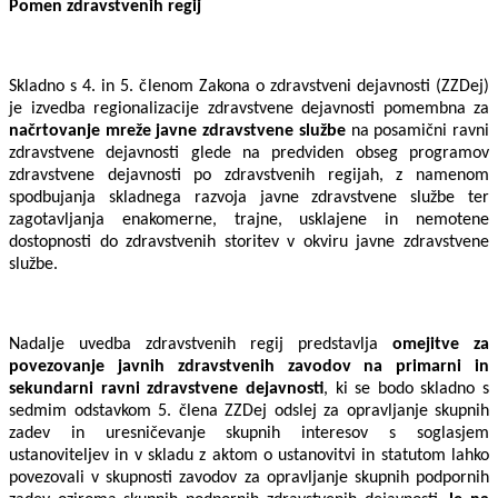
Pomen zdravstvenih regij
Skladno s 4. in 5. členom Zakona o zdravstveni dejavnosti (ZZDej)
je izvedba regionalizacije zdravstvene dejavnosti pomembna za
načrtovanje mreže javne zdravstvene službe
na posamični ravni
zdravstvene dejavnosti glede na predviden obseg programov
zdravstvene dejavnosti po zdravstvenih regijah, z namenom
spodbujanja skladnega razvoja javne zdravstvene službe ter
zagotavljanja enakomerne, trajne, usklajene in nemotene
dostopnosti do zdravstvenih storitev v okviru javne zdravstvene
službe.
Nadalje uvedba zdravstvenih regij predstavlja
omejitve za
povezovanje javnih zdravstvenih zavodov na primarni in
sekundarni ravni zdravstvene dejavnosti
, ki se bodo skladno s
sedmim odstavkom 5. člena ZZDej odslej za opravljanje skupnih
zadev in uresničevanje skupnih interesov s soglasjem
ustanoviteljev in v skladu z aktom o ustanovitvi in statutom lahko
povezovali v skupnosti zavodov za opravljanje skupnih podpornih