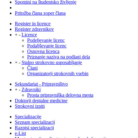
Spomini na študentsko življenje
Pritožba člana zoper člana
Register in licence
Register zdravnikov
+
-
Licence
Podeljevanje licenc
Podaljševanje licenc
Osnovna licenca
Priznanje naziva na podlagi dela
+
-
Stalno strokovno usposabljanje
Člani
Organizatorji strokovnih vsebin
Sekundariat - Pripravništvo
+
-
Zdravniki
Prosta pripravniška delovna mesta
Doktorji dentalne medicine
Strokovni izpiti
Specializacije
Seznam specializacij
Razpisi specializacij
e-List