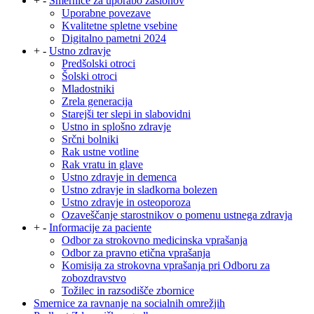
+
-
Smernice za uporabo zaslonov
Uporabne povezave
Kvalitetne spletne vsebine
Digitalno pametni 2024
+
-
Ustno zdravje
Predšolski otroci
Šolski otroci
Mladostniki
Zrela generacija
Starejši ter slepi in slabovidni
Ustno in splošno zdravje
Srčni bolniki
Rak ustne votline
Rak vratu in glave
Ustno zdravje in demenca
Ustno zdravje in sladkorna bolezen
Ustno zdravje in osteoporoza
Ozaveščanje starostnikov o pomenu ustnega zdravja
+
-
Informacije za paciente
Odbor za strokovno medicinska vprašanja
Odbor za pravno etična vprašanja
Komisija za strokovna vprašanja pri Odboru za
zobozdravstvo
Tožilec in razsodišče zbornice
Smernice za ravnanje na socialnih omrežjih