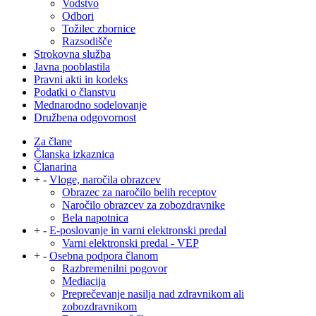
Vodstvo
Odbori
Tožilec zbornice
Razsodišče
Strokovna služba
Javna pooblastila
Pravni akti in kodeks
Podatki o članstvu
Mednarodno sodelovanje
Družbena odgovornost
Za člane
Članska izkaznica
Članarina
+
-
Vloge, naročila obrazcev
Obrazec za naročilo belih receptov
Naročilo obrazcev za zobozdravnike
Bela napotnica
+
-
E-poslovanje in varni elektronski predal
Varni elektronski predal - VEP
+
-
Osebna podpora članom
Razbremenilni pogovor
Mediacija
Preprečevanje nasilja nad zdravnikom ali
zobozdravnikom