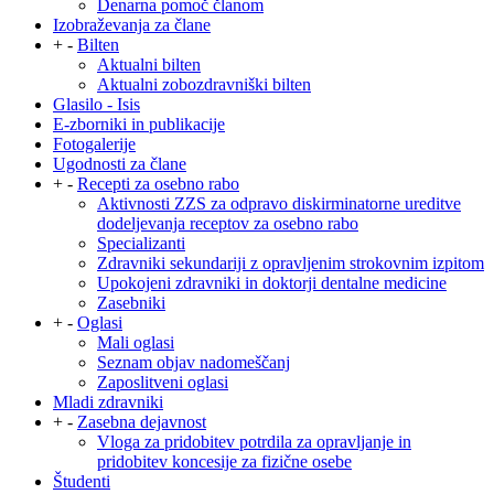
Denarna pomoč članom
Izobraževanja za člane
+
-
Bilten
Aktualni bilten
Aktualni zobozdravniški bilten
Glasilo - Isis
E-zborniki in publikacije
Fotogalerije
Ugodnosti za člane
+
-
Recepti za osebno rabo
Aktivnosti ZZS za odpravo diskirminatorne ureditve
dodeljevanja receptov za osebno rabo
Specializanti
Zdravniki sekundariji z opravljenim strokovnim izpitom
Upokojeni zdravniki in doktorji dentalne medicine
Zasebniki
+
-
Oglasi
Mali oglasi
Seznam objav nadomeščanj
Zaposlitveni oglasi
Mladi zdravniki
+
-
Zasebna dejavnost
Vloga za pridobitev potrdila za opravljanje in
pridobitev koncesije za fizične osebe
Študenti