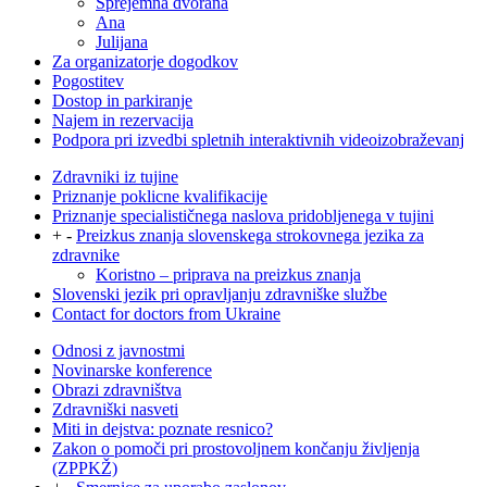
Sprejemna dvorana
Ana
Julijana
Za organizatorje dogodkov
Pogostitev
Dostop in parkiranje
Najem in rezervacija
Podpora pri izvedbi spletnih interaktivnih videoizobraževanj
Zdravniki iz tujine
Priznanje poklicne kvalifikacije
Priznanje specialističnega naslova pridobljenega v tujini
+
-
Preizkus znanja slovenskega strokovnega jezika za
zdravnike
Koristno – priprava na preizkus znanja
Slovenski jezik pri opravljanju zdravniške službe
Contact for doctors from Ukraine
Odnosi z javnostmi
Novinarske konference
Obrazi zdravništva
Zdravniški nasveti
Miti in dejstva: poznate resnico?
Zakon o pomoči pri prostovoljnem končanju življenja
(ZPPKŽ)