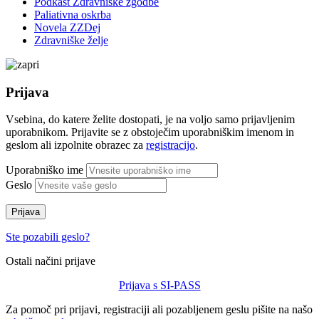
Podkast Zdravniške zgodbe
Paliativna oskrba
Novela ZZDej
Zdravniške želje
Prijava
Vsebina, do katere želite dostopati, je na voljo samo prijavljenim
uporabnikom. Prijavite se z obstoječim uporabniškim imenom in
geslom ali izpolnite obrazec za
registracijo
.
Uporabniško ime
Geslo
Prijava
Ste pozabili geslo?
Ostali načini prijave
Prijava s SI-PASS
Za pomoč pri prijavi, registraciji ali pozabljenem geslu pišite na našo