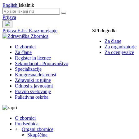
English
Iskalnik
Prijava
Prijava
E-list
E-razporejanje
SPI dogodki
Za člane
O zbornici
Za organizatorje
Za člane
Za ocenjevalce
Register in licence
Sekundariat - Pripravništvo
Specializacije
Kongresna dejavnost
Zdravniki iz tujine
Odnosi z javnostmi
Pravno svetovanje
Paliativna oskrba
O zbornici
Predsednica
+
-
Organi zbornice
Skupščina