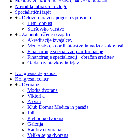
Mentorstvo, koordinatorstvo, nadzor kakovosti
Navodila, obrazci in vloge
Specialistični izpit
+
-
Delovno pravo - pogosta vprašanja
Letni dopust
Starševsko varstvo
+
-
Za pooblaščene izvajalce
Akreditacije izvajalcev
Mentorstvo, koordinatorstvo in nadzor kakovosti
Financiranje specializacij - informacije
Financiranje specializacij - obračun sredstev
Oddaja zahtevkov in izjav
Kongresna dejavnost
Kongresni center
+
-
Dvorane
Modra dvorana
Viktorija
Akvarij
Klub Domus Medica in pasaža
Julija
Prehodna dvorana
Galerija
Rantova dvorana
Velika sejna dvorana