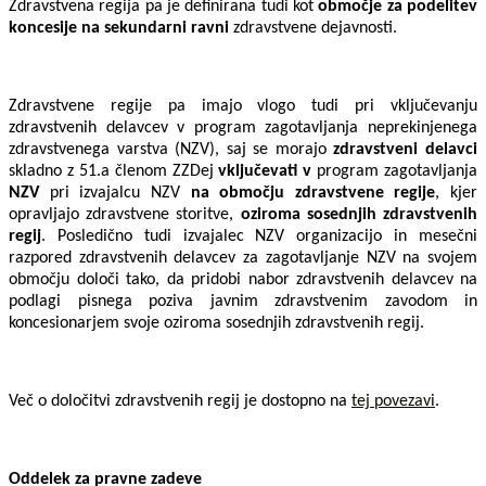
Zdravstvena regija pa je definirana tudi kot
območje
za podelitev
koncesije na sekundarni ravni
zdravstvene dejavnosti.
Zdravstvene regije pa imajo vlogo tudi pri vključevanju
zdravstvenih delavcev v program zagotavljanja neprekinjenega
zdravstvenega varstva (NZV), saj se morajo
zdravstveni delavci
skladno z 51.a členom ZZDej
vključevati v
program zagotavljanja
NZV
pri izvajalcu NZV
na območju zdravstvene regije
, kjer
opravljajo zdravstvene storitve,
oziroma sosednjih zdravstvenih
regij
. Posledično tudi izvajalec NZV organizacijo in mesečni
razpored zdravstvenih delavcev za zagotavljanje NZV na svojem
območju določi tako, da pridobi nabor zdravstvenih delavcev na
podlagi pisnega poziva javnim zdravstvenim zavodom in
koncesionarjem svoje oziroma sosednjih zdravstvenih regij.
Več o določitvi zdravstvenih regij je dostopno na
tej povezavi
.
Oddelek za pravne zadeve