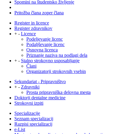
Spomini na študentsko življenje
Pritožba člana zoper člana
Register in licence
Register zdravnikov
+
-
Licence
Podeljevanje licenc
Podaljševanje licenc
Osnovna licenca
Priznanje naziva na podlagi dela
+
-
Stalno strokovno usposabljanje
Člani
Organizatorji strokovnih vsebin
Sekundariat - Pripravništvo
+
-
Zdravniki
Prosta pripravniška delovna mesta
Doktorji dentalne medicine
Strokovni izpiti
Specializacije
Seznam specializacij
Razpisi specializacij
e-List