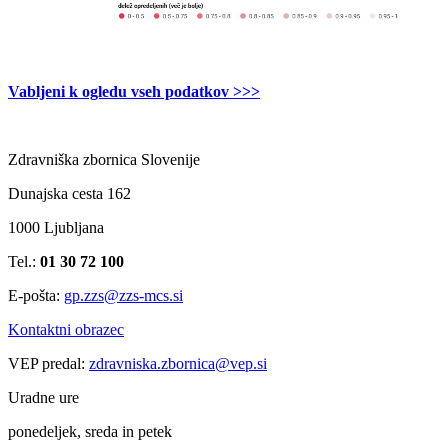
Vabljeni k ogledu vseh podatkov >>>
Zdravniška zbornica Slovenije
Dunajska cesta 162
1000 Ljubljana
Tel.:
01 30 72 100
E-pošta:
gp.zzs@zzs-mcs.si
Kontaktni obrazec
VEP predal:
zdravniska.zbornica@vep.si
Uradne ure
ponedeljek, sreda in petek