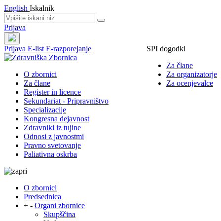
English
Iskalnik
Prijava
Prijava
E-list
E-razporejanje
SPI dogodki
Za člane
O zbornici
Za organizatorje
Za člane
Za ocenjevalce
Register in licence
Sekundariat - Pripravništvo
Specializacije
Kongresna dejavnost
Zdravniki iz tujine
Odnosi z javnostmi
Pravno svetovanje
Paliativna oskrba
O zbornici
Predsednica
+
-
Organi zbornice
Skupščina