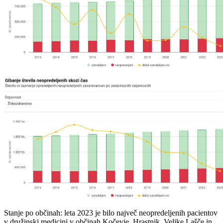
Stanje po občinah: leta 2023 je bilo največ neopredeljenih pacientov
v družinski medicini v občinah Kočevje, Hrastnik, Velike Lašče in