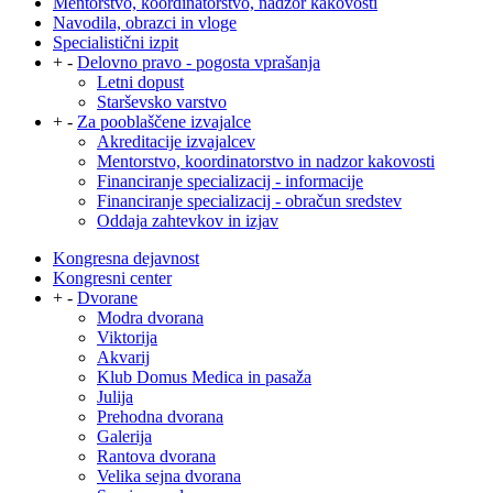
Mentorstvo, koordinatorstvo, nadzor kakovosti
Navodila, obrazci in vloge
Specialistični izpit
+
-
Delovno pravo - pogosta vprašanja
Letni dopust
Starševsko varstvo
+
-
Za pooblaščene izvajalce
Akreditacije izvajalcev
Mentorstvo, koordinatorstvo in nadzor kakovosti
Financiranje specializacij - informacije
Financiranje specializacij - obračun sredstev
Oddaja zahtevkov in izjav
Kongresna dejavnost
Kongresni center
+
-
Dvorane
Modra dvorana
Viktorija
Akvarij
Klub Domus Medica in pasaža
Julija
Prehodna dvorana
Galerija
Rantova dvorana
Velika sejna dvorana