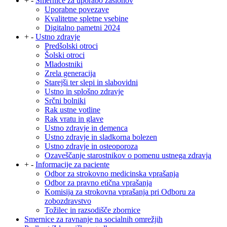
+
-
Smernice za uporabo zaslonov
Uporabne povezave
Kvalitetne spletne vsebine
Digitalno pametni 2024
+
-
Ustno zdravje
Predšolski otroci
Šolski otroci
Mladostniki
Zrela generacija
Starejši ter slepi in slabovidni
Ustno in splošno zdravje
Srčni bolniki
Rak ustne votline
Rak vratu in glave
Ustno zdravje in demenca
Ustno zdravje in sladkorna bolezen
Ustno zdravje in osteoporoza
Ozaveščanje starostnikov o pomenu ustnega zdravja
+
-
Informacije za paciente
Odbor za strokovno medicinska vprašanja
Odbor za pravno etična vprašanja
Komisija za strokovna vprašanja pri Odboru za
zobozdravstvo
Tožilec in razsodišče zbornice
Smernice za ravnanje na socialnih omrežjih