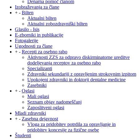
Denarna pomoč članom
Izobraževanja za člane
+
-
Bilten
Aktualni bilten
Aktualni zobozdravniški bilten
Glasilo - Isis
E-zborniki in publikacije
Fotogalerije
Ugodnosti za člane
+
-
Recepti za osebno rabo
Aktivnosti ZZS za odpravo diskirminatorne ureditve
dodeljevanja receptov za osebno rabo
Specializanti
Zdravniki sekundariji z opravljenim strokovnim izpitom
Upokojeni zdravniki in doktorji dentalne medicine
Zasebniki
+
-
Oglasi
Mali oglasi
Seznam objav nadomeščanj
Zaposlitveni oglasi
Mladi zdravniki
+
-
Zasebna dejavnost
Vloga za pridobitev potrdila za opravljanje in
pridobitev koncesije za fizične osebe
Študenti