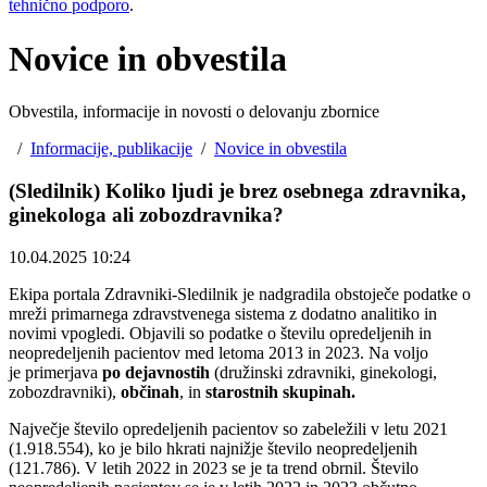
tehnično podporo
.
Novice in obvestila
Obvestila, informacije in novosti o delovanju zbornice
/
Informacije, publikacije
/
Novice in obvestila
(Sledilnik) Koliko ljudi je brez osebnega zdravnika,
ginekologa ali zobozdravnika?
10.04.2025 10:24
Ekipa portala Zdravniki-Sledilnik je nadgradila obstoječe podatke o
mreži primarnega zdravstvenega sistema z dodatno analitiko in
novimi vpogledi. Objavili so podatke o številu opredeljenih in
neopredeljenih pacientov med letoma 2013 in 2023. Na voljo
je primerjava
po dejavnostih
(družinski zdravniki, ginekologi,
zobozdravniki),
občinah
, in
starostnih skupinah.
Največje število opredeljenih pacientov so zabeležili v letu 2021
(1.918.554), ko je bilo hkrati najnižje število neopredeljenih
(121.786). V letih 2022 in 2023 se je ta trend obrnil. Število