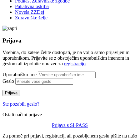
Podkast Zdravniške zgodbe
Paliativna oskrba
Novela ZZDej
Zdravniške želje
Prijava
Vsebina, do katere želite dostopati, je na voljo samo prijavljenim
uporabnikom. Prijavite se z obstoječim uporabniškim imenom in
geslom ali izpolnite obrazec za
registracijo
.
Uporabniško ime
Geslo
Prijava
Ste pozabili geslo?
Ostali načini prijave
Prijava s SI-PASS
Za pomoč pri prijavi, registraciji ali pozabljenem geslu pišite na našo