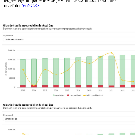
neopredeljenih pacientov se je v letih 2022 in 2023 občutno
povečalo.
Več >>>