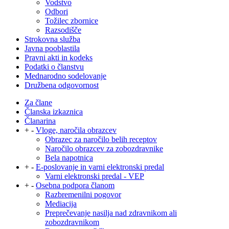
Vodstvo
Odbori
Tožilec zbornice
Razsodišče
Strokovna služba
Javna pooblastila
Pravni akti in kodeks
Podatki o članstvu
Mednarodno sodelovanje
Družbena odgovornost
Za člane
Članska izkaznica
Članarina
+
-
Vloge, naročila obrazcev
Obrazec za naročilo belih receptov
Naročilo obrazcev za zobozdravnike
Bela napotnica
+
-
E-poslovanje in varni elektronski predal
Varni elektronski predal - VEP
+
-
Osebna podpora članom
Razbremenilni pogovor
Mediacija
Preprečevanje nasilja nad zdravnikom ali
zobozdravnikom