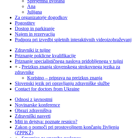
Sprejemna dvorana
Ana
Julijana
Za organizatorje dogodkov
Pogostitev
Dostop in parkiranje
Najem in rezervacija
Podpora pri izvedbi spletnih interaktivnih videoizobraževanj
Zdravniki iz tujine
Priznanje poklicne kvalifikacije
Priznanje specialističnega naslova pridobljenega v tujini
+
-
Preizkus znanja slovenskega strokovnega jezika za
zdravnike
Koristno – priprava na preizkus znanja
Slovenski jezik pri opravljanju zdravniške službe
Contact for doctors from Ukraine
Odnosi z javnostmi
Novinarske konference
Obrazi zdravništva
Zdravniški nasveti
Miti in dejstva: poznate resnico?
Zakon o pomoči pri prostovoljnem končanju življenja
(ZPPKŽ)