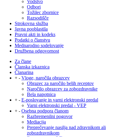
Vodstvo
Odbori
Tožilec zbornice
Razsodišče
Strokovna služba
Javna pooblastila
Pravni akti in kodeks
Podatki o članstvu
Mednarodno sodelovanje
Družbena odgovornost
Za člane
Članska izkaznica
Članarina
+
-
Vloge, naročila obrazcev
Obrazec za naročilo belih receptov
Naročilo obrazcev za zobozdravnike
Bela napotnica
+
-
E-poslovanje in varni elektronski predal
Varni elektronski predal - VEP
+
-
Osebna podpora članom
Razbremenilni pogovor
Mediacija
Preprečevanje nasilja nad zdravnikom ali
zobozdravnikom