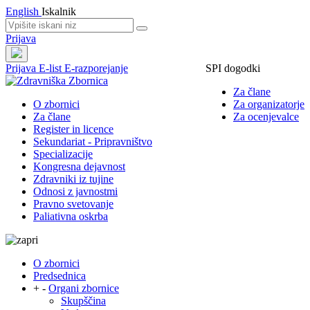
English
Iskalnik
Prijava
Prijava
E-list
E-razporejanje
SPI dogodki
Za člane
O zbornici
Za organizatorje
Za člane
Za ocenjevalce
Register in licence
Sekundariat - Pripravništvo
Specializacije
Kongresna dejavnost
Zdravniki iz tujine
Odnosi z javnostmi
Pravno svetovanje
Paliativna oskrba
O zbornici
Predsednica
+
-
Organi zbornice
Skupščina