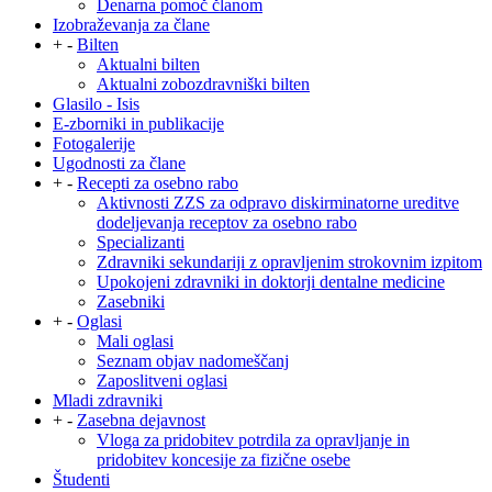
Denarna pomoč članom
Izobraževanja za člane
+
-
Bilten
Aktualni bilten
Aktualni zobozdravniški bilten
Glasilo - Isis
E-zborniki in publikacije
Fotogalerije
Ugodnosti za člane
+
-
Recepti za osebno rabo
Aktivnosti ZZS za odpravo diskirminatorne ureditve
dodeljevanja receptov za osebno rabo
Specializanti
Zdravniki sekundariji z opravljenim strokovnim izpitom
Upokojeni zdravniki in doktorji dentalne medicine
Zasebniki
+
-
Oglasi
Mali oglasi
Seznam objav nadomeščanj
Zaposlitveni oglasi
Mladi zdravniki
+
-
Zasebna dejavnost
Vloga za pridobitev potrdila za opravljanje in
pridobitev koncesije za fizične osebe
Študenti