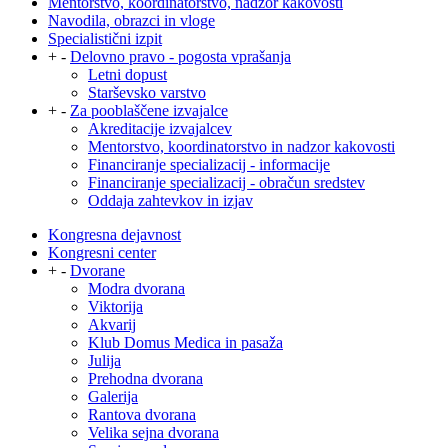
Mentorstvo, koordinatorstvo, nadzor kakovosti
Navodila, obrazci in vloge
Specialistični izpit
+
-
Delovno pravo - pogosta vprašanja
Letni dopust
Starševsko varstvo
+
-
Za pooblaščene izvajalce
Akreditacije izvajalcev
Mentorstvo, koordinatorstvo in nadzor kakovosti
Financiranje specializacij - informacije
Financiranje specializacij - obračun sredstev
Oddaja zahtevkov in izjav
Kongresna dejavnost
Kongresni center
+
-
Dvorane
Modra dvorana
Viktorija
Akvarij
Klub Domus Medica in pasaža
Julija
Prehodna dvorana
Galerija
Rantova dvorana
Velika sejna dvorana