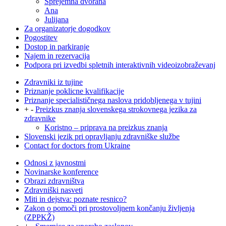
Sprejemna dvorana
Ana
Julijana
Za organizatorje dogodkov
Pogostitev
Dostop in parkiranje
Najem in rezervacija
Podpora pri izvedbi spletnih interaktivnih videoizobraževanj
Zdravniki iz tujine
Priznanje poklicne kvalifikacije
Priznanje specialističnega naslova pridobljenega v tujini
+
-
Preizkus znanja slovenskega strokovnega jezika za
zdravnike
Koristno – priprava na preizkus znanja
Slovenski jezik pri opravljanju zdravniške službe
Contact for doctors from Ukraine
Odnosi z javnostmi
Novinarske konference
Obrazi zdravništva
Zdravniški nasveti
Miti in dejstva: poznate resnico?
Zakon o pomoči pri prostovoljnem končanju življenja
(ZPPKŽ)