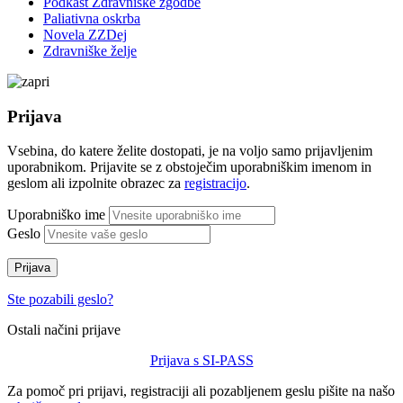
Podkast Zdravniške zgodbe
Paliativna oskrba
Novela ZZDej
Zdravniške želje
Prijava
Vsebina, do katere želite dostopati, je na voljo samo prijavljenim
uporabnikom. Prijavite se z obstoječim uporabniškim imenom in
geslom ali izpolnite obrazec za
registracijo
.
Uporabniško ime
Geslo
Prijava
Ste pozabili geslo?
Ostali načini prijave
Prijava s SI-PASS
Za pomoč pri prijavi, registraciji ali pozabljenem geslu pišite na našo