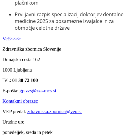
plačnikom
Prvi javni razpis specializacij doktorjev dentalne
medicine 2025 za posamezne izvajalce in za
območje celotne države
Več>>>>
Zdravniška zbornica Slovenije
Dunajska cesta 162
1000 Ljubljana
Tel.:
01 30 72 100
E-pošta:
gp.zzs@zzs-mcs.si
Kontaktni obrazec
VEP predal:
zdravniska.zbornica@vep.si
Uradne ure
ponedeljek, sreda in petek