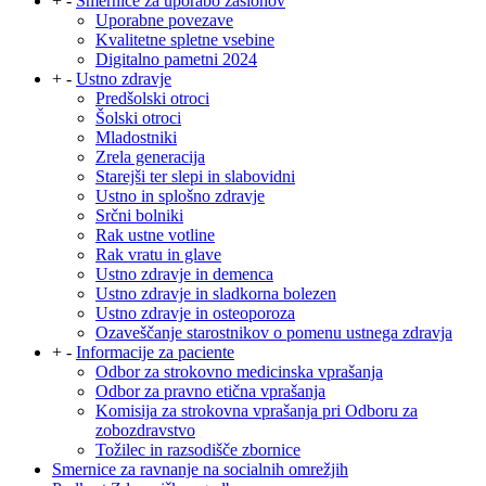
+
-
Smernice za uporabo zaslonov
Uporabne povezave
Kvalitetne spletne vsebine
Digitalno pametni 2024
+
-
Ustno zdravje
Predšolski otroci
Šolski otroci
Mladostniki
Zrela generacija
Starejši ter slepi in slabovidni
Ustno in splošno zdravje
Srčni bolniki
Rak ustne votline
Rak vratu in glave
Ustno zdravje in demenca
Ustno zdravje in sladkorna bolezen
Ustno zdravje in osteoporoza
Ozaveščanje starostnikov o pomenu ustnega zdravja
+
-
Informacije za paciente
Odbor za strokovno medicinska vprašanja
Odbor za pravno etična vprašanja
Komisija za strokovna vprašanja pri Odboru za
zobozdravstvo
Tožilec in razsodišče zbornice
Smernice za ravnanje na socialnih omrežjih