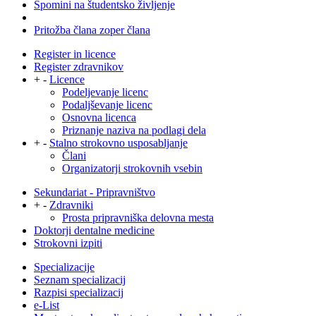
Spomini na študentsko življenje
Pritožba člana zoper člana
Register in licence
Register zdravnikov
+
-
Licence
Podeljevanje licenc
Podaljševanje licenc
Osnovna licenca
Priznanje naziva na podlagi dela
+
-
Stalno strokovno usposabljanje
Člani
Organizatorji strokovnih vsebin
Sekundariat - Pripravništvo
+
-
Zdravniki
Prosta pripravniška delovna mesta
Doktorji dentalne medicine
Strokovni izpiti
Specializacije
Seznam specializacij
Razpisi specializacij
e-List