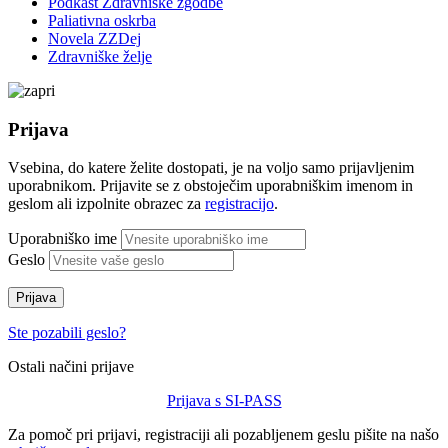
Podkast Zdravniške zgodbe
Paliativna oskrba
Novela ZZDej
Zdravniške želje
Prijava
Vsebina, do katere želite dostopati, je na voljo samo prijavljenim
uporabnikom. Prijavite se z obstoječim uporabniškim imenom in
geslom ali izpolnite obrazec za
registracijo
.
Uporabniško ime
Geslo
Prijava
Ste pozabili geslo?
Ostali načini prijave
Prijava s SI-PASS
Za pomoč pri prijavi, registraciji ali pozabljenem geslu pišite na našo