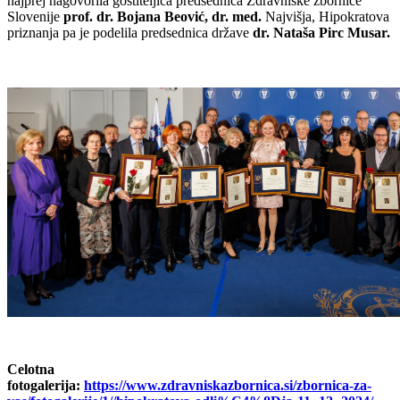
najprej nagovorila gostiteljica predsednica Zdravniške zbornice
Slovenije
prof. dr. Bojana Beović, dr. med.
Najvišja, Hipokratova
priznanja pa je podelila predsednica države
dr. Nataša Pirc Musar.
Celotna
fotogalerija:
https://www.zdravniskazbornica.si/zbornica-za-