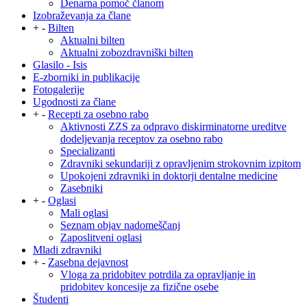
Denarna pomoč članom
Izobraževanja za člane
+
-
Bilten
Aktualni bilten
Aktualni zobozdravniški bilten
Glasilo - Isis
E-zborniki in publikacije
Fotogalerije
Ugodnosti za člane
+
-
Recepti za osebno rabo
Aktivnosti ZZS za odpravo diskirminatorne ureditve
dodeljevanja receptov za osebno rabo
Specializanti
Zdravniki sekundariji z opravljenim strokovnim izpitom
Upokojeni zdravniki in doktorji dentalne medicine
Zasebniki
+
-
Oglasi
Mali oglasi
Seznam objav nadomeščanj
Zaposlitveni oglasi
Mladi zdravniki
+
-
Zasebna dejavnost
Vloga za pridobitev potrdila za opravljanje in
pridobitev koncesije za fizične osebe
Študenti