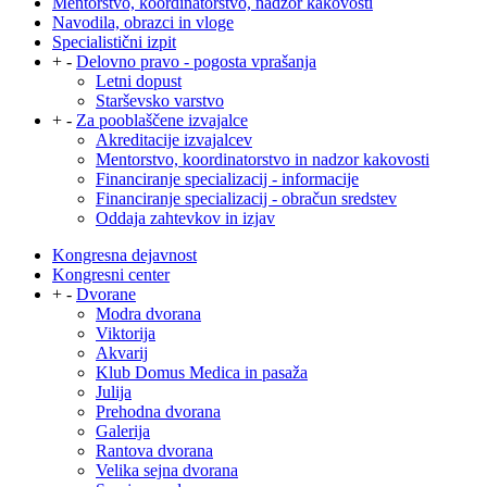
Mentorstvo, koordinatorstvo, nadzor kakovosti
Navodila, obrazci in vloge
Specialistični izpit
+
-
Delovno pravo - pogosta vprašanja
Letni dopust
Starševsko varstvo
+
-
Za pooblaščene izvajalce
Akreditacije izvajalcev
Mentorstvo, koordinatorstvo in nadzor kakovosti
Financiranje specializacij - informacije
Financiranje specializacij - obračun sredstev
Oddaja zahtevkov in izjav
Kongresna dejavnost
Kongresni center
+
-
Dvorane
Modra dvorana
Viktorija
Akvarij
Klub Domus Medica in pasaža
Julija
Prehodna dvorana
Galerija
Rantova dvorana
Velika sejna dvorana