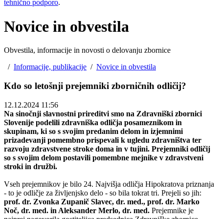
tehnično podporo
.
Novice in obvestila
Obvestila, informacije in novosti o delovanju zbornice
/
Informacije, publikacije
/
Novice in obvestila
Kdo so letošnji prejemniki zborničnih odličij?
12.12.2024 11:56
Na sinočnji slavnostni prireditvi smo na Zdravniški zbornici
Slovenije podelili zdravniška odličja posameznikom in
skupinam, ki so s svojim predanim delom in izjemnimi
prizadevanji pomembno prispevali k ugledu zdravništva ter
razvoju zdravstvene stroke doma in v tujini. Prejemniki odličij
so s svojim delom postavili pomembne mejnike v zdravstveni
stroki in družbi.
Vseh prejemnikov je bilo 24. Najvišja odličja Hipokratova priznanja
- to je odličje za življenjsko delo - so bila tokrat tri. Prejeli so jih:
prof. dr. Zvonka Zupanič Slavec, dr. med., prof. dr. Marko
Noč, dr. med. in Aleksander Merlo, dr. med.
Prejemnike je