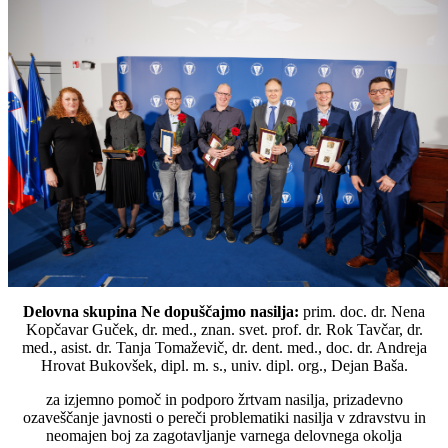
Delovna skupina Ne dopuščajmo nasilja:
prim. doc. dr. Nena
Kopčavar Guček, dr. med., znan. svet. prof. dr. Rok Tavčar, dr.
med., asist. dr. Tanja Tomaževič, dr. dent. med., doc. dr. Andreja
Hrovat Bukovšek, dipl. m. s., univ. dipl. org., Dejan Baša.
za izjemno pomoč in podporo žrtvam nasilja, prizadevno
ozaveščanje javnosti o pereči problematiki nasilja v zdravstvu in
neomajen boj za zagotavljanje varnega delovnega okolja