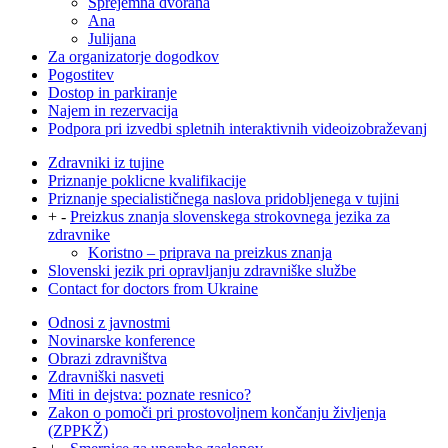
Sprejemna dvorana
Ana
Julijana
Za organizatorje dogodkov
Pogostitev
Dostop in parkiranje
Najem in rezervacija
Podpora pri izvedbi spletnih interaktivnih videoizobraževanj
Zdravniki iz tujine
Priznanje poklicne kvalifikacije
Priznanje specialističnega naslova pridobljenega v tujini
+
-
Preizkus znanja slovenskega strokovnega jezika za
zdravnike
Koristno – priprava na preizkus znanja
Slovenski jezik pri opravljanju zdravniške službe
Contact for doctors from Ukraine
Odnosi z javnostmi
Novinarske konference
Obrazi zdravništva
Zdravniški nasveti
Miti in dejstva: poznate resnico?
Zakon o pomoči pri prostovoljnem končanju življenja
(ZPPKŽ)