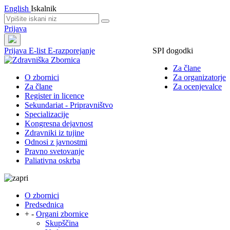
English
Iskalnik
Prijava
Prijava
E-list
E-razporejanje
SPI dogodki
Za člane
O zbornici
Za organizatorje
Za člane
Za ocenjevalce
Register in licence
Sekundariat - Pripravništvo
Specializacije
Kongresna dejavnost
Zdravniki iz tujine
Odnosi z javnostmi
Pravno svetovanje
Paliativna oskrba
O zbornici
Predsednica
+
-
Organi zbornice
Skupščina