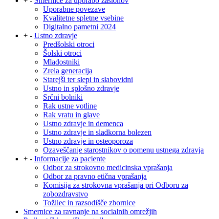
+
-
Smernice za uporabo zaslonov
Uporabne povezave
Kvalitetne spletne vsebine
Digitalno pametni 2024
+
-
Ustno zdravje
Predšolski otroci
Šolski otroci
Mladostniki
Zrela generacija
Starejši ter slepi in slabovidni
Ustno in splošno zdravje
Srčni bolniki
Rak ustne votline
Rak vratu in glave
Ustno zdravje in demenca
Ustno zdravje in sladkorna bolezen
Ustno zdravje in osteoporoza
Ozaveščanje starostnikov o pomenu ustnega zdravja
+
-
Informacije za paciente
Odbor za strokovno medicinska vprašanja
Odbor za pravno etična vprašanja
Komisija za strokovna vprašanja pri Odboru za
zobozdravstvo
Tožilec in razsodišče zbornice
Smernice za ravnanje na socialnih omrežjih