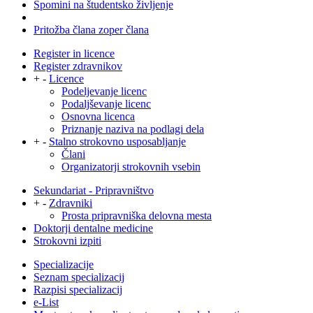
Spomini na študentsko življenje
Pritožba člana zoper člana
Register in licence
Register zdravnikov
+
-
Licence
Podeljevanje licenc
Podaljševanje licenc
Osnovna licenca
Priznanje naziva na podlagi dela
+
-
Stalno strokovno usposabljanje
Člani
Organizatorji strokovnih vsebin
Sekundariat - Pripravništvo
+
-
Zdravniki
Prosta pripravniška delovna mesta
Doktorji dentalne medicine
Strokovni izpiti
Specializacije
Seznam specializacij
Razpisi specializacij
e-List