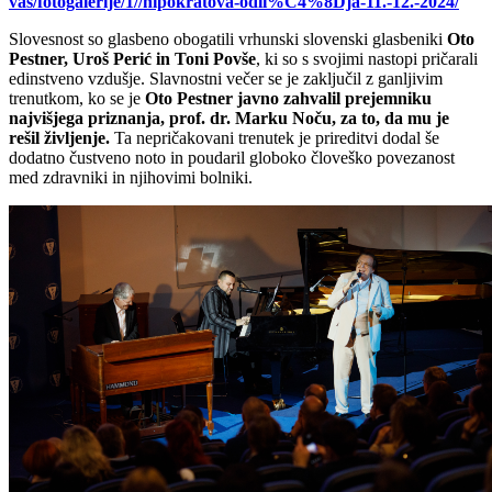
vas/fotogalerije/1//hipokratova-odli%C4%8Dja-11.-12.-2024/
Slovesnost so glasbeno obogatili vrhunski slovenski glasbeniki
Oto
Pestner, Uroš Perić in Toni Povše
, ki so s svojimi nastopi pričarali
edinstveno vzdušje. Slavnostni večer se je zaključil z ganljivim
trenutkom, ko se je
Oto Pestner javno zahvalil prejemniku
najvišjega priznanja, prof. dr. Marku Noču, za to, da mu je
rešil življenje.
Ta nepričakovani trenutek je prireditvi dodal še
dodatno čustveno noto in poudaril globoko človeško povezanost
med zdravniki in njihovimi bolniki.