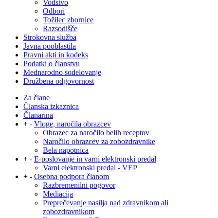
Vodstvo
Odbori
Tožilec zbornice
Razsodišče
Strokovna služba
Javna pooblastila
Pravni akti in kodeks
Podatki o članstvu
Mednarodno sodelovanje
Družbena odgovornost
Za člane
Članska izkaznica
Članarina
+
-
Vloge, naročila obrazcev
Obrazec za naročilo belih receptov
Naročilo obrazcev za zobozdravnike
Bela napotnica
+
-
E-poslovanje in varni elektronski predal
Varni elektronski predal - VEP
+
-
Osebna podpora članom
Razbremenilni pogovor
Mediacija
Preprečevanje nasilja nad zdravnikom ali
zobozdravnikom