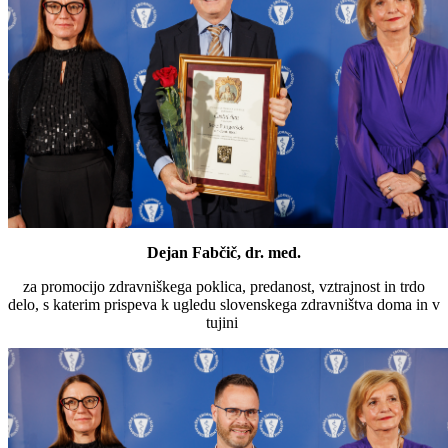
Dejan Fabčič, dr. med.
za promocijo zdravniškega poklica, predanost, vztrajnost in trdo
delo, s katerim prispeva k ugledu slovenskega zdravništva doma in v
tujini