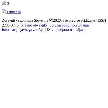
X
LinkedIn
Zdravniška zbornica Slovenije Ⓒ2020, vse pravice pridržane | ISSN
2738-3776 |
Pravno obvestilo
|
Splošni pogoji poslovanja
|
Informacije javnega značaja
|
ISL – podpora na daljavo