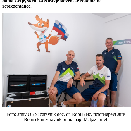
doma Celje, skrbi za zdravje slovenske rokometne
reprezentance.
Foto: arhiv OKS: zdravnik doc. dr. Robi Kelc, fizioterapevt Jure
Bornšek in zdravnik prim. mag. Matjaž Turel