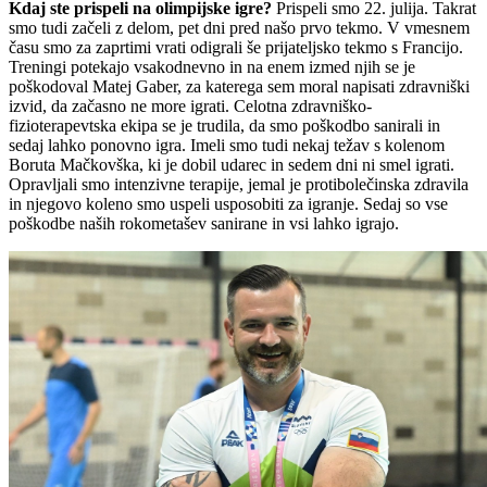
Kdaj ste prispeli na olimpijske igre?
Prispeli smo 22. julija. Takrat
smo tudi začeli z delom, pet dni pred našo prvo tekmo. V vmesnem
času smo za zaprtimi vrati odigrali še prijateljsko tekmo s Francijo.
Treningi potekajo vsakodnevno in na enem izmed njih se je
poškodoval Matej Gaber, za katerega sem moral napisati zdravniški
izvid, da začasno ne more igrati. Celotna zdravniško-
fizioterapevtska ekipa se je trudila, da smo poškodbo sanirali in
sedaj lahko ponovno igra. Imeli smo tudi nekaj težav s kolenom
Boruta Mačkovška, ki je dobil udarec in sedem dni ni smel igrati.
Opravljali smo intenzivne terapije, jemal je protibolečinska zdravila
in njegovo koleno smo uspeli usposobiti za igranje. Sedaj so vse
poškodbe naših rokometašev sanirane in vsi lahko igrajo.