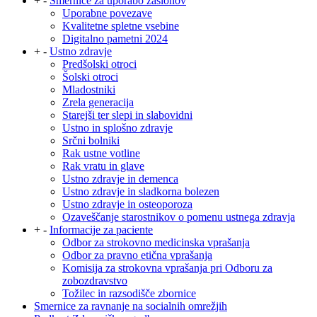
+
-
Smernice za uporabo zaslonov
Uporabne povezave
Kvalitetne spletne vsebine
Digitalno pametni 2024
+
-
Ustno zdravje
Predšolski otroci
Šolski otroci
Mladostniki
Zrela generacija
Starejši ter slepi in slabovidni
Ustno in splošno zdravje
Srčni bolniki
Rak ustne votline
Rak vratu in glave
Ustno zdravje in demenca
Ustno zdravje in sladkorna bolezen
Ustno zdravje in osteoporoza
Ozaveščanje starostnikov o pomenu ustnega zdravja
+
-
Informacije za paciente
Odbor za strokovno medicinska vprašanja
Odbor za pravno etična vprašanja
Komisija za strokovna vprašanja pri Odboru za
zobozdravstvo
Tožilec in razsodišče zbornice
Smernice za ravnanje na socialnih omrežjih