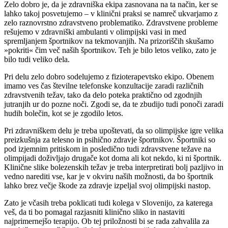
Zelo dobro je, da je zdravniška ekipa zasnovana na ta način, ker se
lahko takoj posvetujemo – v klinični praksi se namreč ukvarjamo z
zelo raznovrstno zdravstveno problematiko. Zdravstvene probleme
rešujemo v zdravniški ambulanti v olimpijski vasi in med
spremljanjem športnikov na tekmovanjih. Na prizoriščih skušamo
»pokriti« čim več naših športnikov. Teh je bilo letos veliko, zato je
bilo tudi veliko dela.
Pri delu zelo dobro sodelujemo z fizioterapevtsko ekipo. Obenem
imamo ves čas številne telefonske konzultacije zaradi različnih
zdravstvenih težav, tako da delo poteka praktično od zgodnjih
jutranjih ur do pozne noči. Zgodi se, da te zbudijo tudi ponoči zaradi
hudih bolečin, kot se je zgodilo letos.
Pri zdravniškem delu je treba upoštevati, da so olimpijske igre velika
preizkušnja za telesno in psihično zdravje športnikov. Športniki so
pod izjemnim pritiskom in posledično tudi zdravstvene težave na
olimpijadi doživljajo drugače kot doma ali kot nekdo, ki ni športnik.
Klinične slike bolezenskih težav je treba interpretirati bolj pazljivo in
vedno narediti vse, kar je v okviru naših možnosti, da bo športnik
lahko brez večje škode za zdravje izpeljal svoj olimpijski nastop.
Zato je včasih treba poklicati tudi kolega v Slovenijo, za katerega
veš, da ti bo pomagal razjasniti klinično sliko in nastaviti
najprimernejšo terapijo. Ob tej priložnosti bi se rada zahvalila za