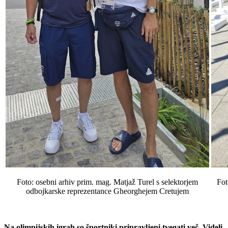
Foto: osebni arhiv prim. mag. Matjaž Turel s selektorjem
Fot
odbojkarske reprezentance Gheorghejem Cretujem
Na olimpijskih igrah so športniki pripravljeni tvegati več. Videli