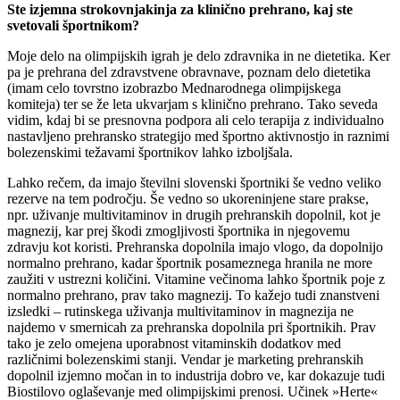
Ste izjemna strokovnjakinja za klinično prehrano, kaj ste
svetovali športnikom?
Moje delo na olimpijskih igrah je delo zdravnika in ne dietetika. Ker
pa je prehrana del zdravstvene obravnave, poznam delo dietetika
(imam celo tovrstno izobrazbo Mednarodnega olimpijskega
komiteja) ter se že leta ukvarjam s klinično prehrano. Tako seveda
vidim, kdaj bi se presnovna podpora ali celo terapija z individualno
nastavljeno prehransko strategijo med športno aktivnostjo in raznimi
bolezenskimi težavami športnikov lahko izboljšala.
Lahko rečem, da imajo številni slovenski športniki še vedno veliko
rezerve na tem področju. Še vedno so ukoreninjene stare prakse,
npr. uživanje multivitaminov in drugih prehranskih dopolnil, kot je
magnezij, kar prej škodi zmogljivosti športnika in njegovemu
zdravju kot koristi. Prehranska dopolnila imajo vlogo, da dopolnijo
normalno prehrano, kadar športnik posameznega hranila ne more
zaužiti v ustrezni količini. Vitamine večinoma lahko športnik poje z
normalno prehrano, prav tako magnezij. To kažejo tudi znanstveni
izsledki – rutinskega uživanja multivitaminov in magnezija ne
najdemo v smernicah za prehranska dopolnila pri športnikih. Prav
tako je zelo omejena uporabnost vitaminskih dodatkov med
različnimi bolezenskimi stanji. Vendar je marketing prehranskih
dopolnil izjemno močan in to industrija dobro ve, kar dokazuje tudi
Biostilovo oglaševanje med olimpijskimi prenosi. Učinek »Herte«