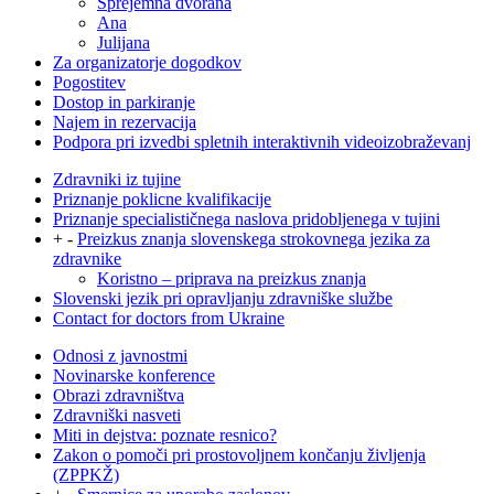
Sprejemna dvorana
Ana
Julijana
Za organizatorje dogodkov
Pogostitev
Dostop in parkiranje
Najem in rezervacija
Podpora pri izvedbi spletnih interaktivnih videoizobraževanj
Zdravniki iz tujine
Priznanje poklicne kvalifikacije
Priznanje specialističnega naslova pridobljenega v tujini
+
-
Preizkus znanja slovenskega strokovnega jezika za
zdravnike
Koristno – priprava na preizkus znanja
Slovenski jezik pri opravljanju zdravniške službe
Contact for doctors from Ukraine
Odnosi z javnostmi
Novinarske konference
Obrazi zdravništva
Zdravniški nasveti
Miti in dejstva: poznate resnico?
Zakon o pomoči pri prostovoljnem končanju življenja
(ZPPKŽ)