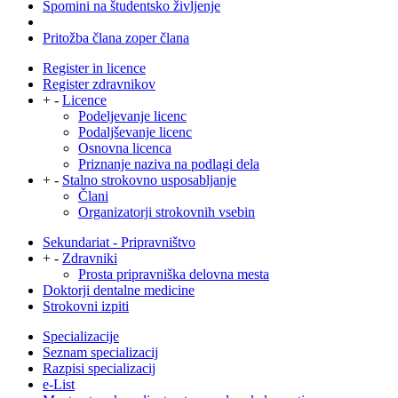
Spomini na študentsko življenje
Pritožba člana zoper člana
Register in licence
Register zdravnikov
+
-
Licence
Podeljevanje licenc
Podaljševanje licenc
Osnovna licenca
Priznanje naziva na podlagi dela
+
-
Stalno strokovno usposabljanje
Člani
Organizatorji strokovnih vsebin
Sekundariat - Pripravništvo
+
-
Zdravniki
Prosta pripravniška delovna mesta
Doktorji dentalne medicine
Strokovni izpiti
Specializacije
Seznam specializacij
Razpisi specializacij
e-List