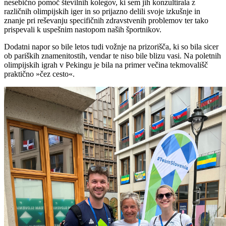
nesebično pomoč številnih kolegov, ki sem jih konzultirala z
različnih olimpijskih iger in so prijazno delili svoje izkušnje in
znanje pri reševanju specifičnih zdravstvenih problemov ter tako
prispevali k uspešnim nastopom naših športnikov.
Dodatni napor so bile letos tudi vožnje na prizorišča, ki so bila sicer
ob pariških znamenitostih, vendar te niso bile blizu vasi. Na poletnih
olimpijskih igrah v Pekingu je bila na primer večina tekmovališč
praktično »čez cesto«.