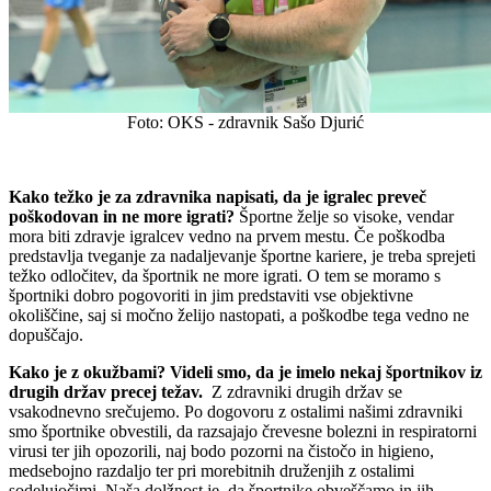
Foto: OKS - zdravnik Sašo Djurić
Kako težko je za zdravnika napisati, da je igralec preveč
poškodovan in ne more igrati?
Športne želje so visoke, vendar
mora biti zdravje igralcev vedno na prvem mestu. Če poškodba
predstavlja tveganje za nadaljevanje športne kariere, je treba sprejeti
težko odločitev, da športnik ne more igrati. O tem se moramo s
športniki dobro pogovoriti in jim predstaviti vse objektivne
okoliščine, saj si močno želijo nastopati, a poškodbe tega vedno ne
dopuščajo.
Kako je z okužbami? Videli smo, da je imelo nekaj športnikov iz
drugih držav precej težav.
Z zdravniki drugih držav se
vsakodnevno srečujemo. Po dogovoru z ostalimi našimi zdravniki
smo športnike obvestili, da razsajajo črevesne bolezni in respiratorni
virusi ter jih opozorili, naj bodo pozorni na čistočo in higieno,
medsebojno razdaljo ter pri morebitnih druženjih z ostalimi
sodelujočimi. Naša dolžnost je, da športnike obveščamo in jih