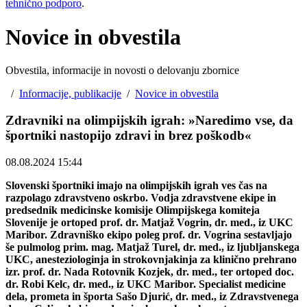
tehnično podporo
.
Novice in obvestila
Obvestila, informacije in novosti o delovanju zbornice
/
Informacije, publikacije
/
Novice in obvestila
Zdravniki na olimpijskih igrah: »Naredimo vse, da
športniki nastopijo zdravi in brez poškodb«
08.08.2024 15:44
Slovenski športniki imajo na olimpijskih igrah ves čas na
razpolago zdravstveno oskrbo. Vodja zdravstvene ekipe in
predsednik medicinske komisije Olimpijskega komiteja
Slovenije je ortoped prof. dr. Matjaž Vogrin, dr. med., iz UKC
Maribor. Zdravniško ekipo poleg prof. dr. Vogrina sestavljajo
še pulmolog prim. mag. Matjaž Turel, dr. med., iz ljubljanskega
UKC, anesteziologinja in strokovnjakinja za klinično prehrano
izr. prof. dr. Nada Rotovnik Kozjek, dr. med., ter ortoped doc.
dr. Robi Kelc, dr. med., iz UKC Maribor. Specialist medicine
dela, prometa in športa Sašo Djurić, dr. med., iz Zdravstvenega