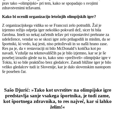
prav tako »olimpijski« pri tem, kako se spopadajo s svojimi
zdravstvenimi težavami.
Kako bi ocenili organizacijo letošnjih olimpijskih iger?
Z organizacijskega vidika so se Francozi zelo potrudili. Žal je
izjemno režijo odprtja iger nekoliko pokvaril dež, sicer bi bila
čarobna. Imeli so nekaj začetnih težav pri vzpostavitvi prehrane za
udeležence, vendar so se skozi igre zelo prilagodili in mislim, da se
športniki, ki vedo, kaj jesti, niso pritoževali in so našli hrano zase.
Res pa je, da v restavraciji ni bilo McDonald’s kotička kot po
navadi. Vzdušje na tekmovališčih pa je bilo izjemno, kar se je še
posebej izrazilo glede na to, kako smo »preživeli« olimpijske igre v
Tokiu, ki so bile praktično brez gledalcev. Zaradi bližine iger je bilo
veliko gledalcev tudi iz Slovenije, kar je dalo slovenskim nastopom
še poseben čar.
Sašo Djurić: »Tako kot uvrstitev na olimpijske igre
predstavlja sanje vsakega športnika, je tudi zame,
kot športnega zdravnika, to res največ, kar si lahko
želim!«