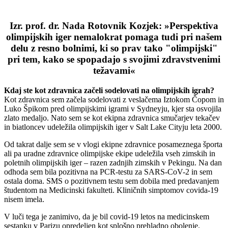
Izr. prof. dr. Nada Rotovnik Kozjek: »Perspektiva
olimpijskih iger nemalokrat pomaga tudi pri našem
delu z resno bolnimi, ki so prav tako "olimpijski"
pri tem, kako se spopadajo s svojimi zdravstvenimi
težavami«
Kdaj ste kot zdravnica začeli sodelovati na olimpijskih igrah?
Kot zdravnica sem začela sodelovati z veslačema Iztokom Čopom in
Luko Špikom pred olimpijskimi igrami v Sydneyju, kjer sta osvojila
zlato medaljo. Nato sem se kot ekipna zdravnica smučarjev tekačev
in biatloncev udeležila olimpijskih iger v Salt Lake Cityju leta 2000.
Od takrat dalje sem se v vlogi ekipne zdravnice posameznega športa
ali pa uradne zdravnice olimpijske ekipe udeležila vseh zimskih in
poletnih olimpijskih iger – razen zadnjih zimskih v Pekingu. Na dan
odhoda sem bila pozitivna na PCR-testu za SARS-CoV-2 in sem
ostala doma. SMS o pozitivnem testu sem dobila med predavanjem
študentom na Medicinski fakulteti. Kliničnih simptomov covida-19
nisem imela.
V luči tega je zanimivo, da je bil covid-19 letos na medicinskem
sestanku v Parizu opredeljen kot splošno prehladno obolenje.