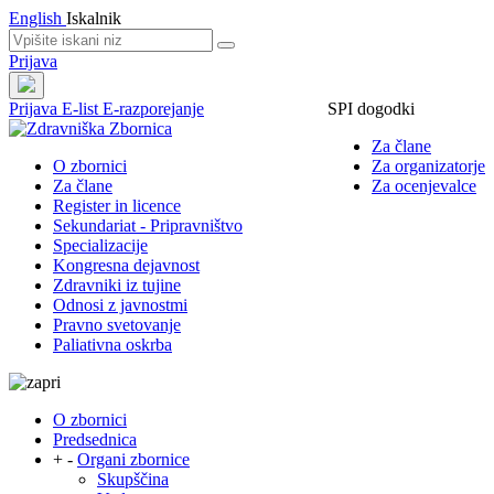
English
Iskalnik
Prijava
Prijava
E-list
E-razporejanje
SPI dogodki
Za člane
O zbornici
Za organizatorje
Za člane
Za ocenjevalce
Register in licence
Sekundariat - Pripravništvo
Specializacije
Kongresna dejavnost
Zdravniki iz tujine
Odnosi z javnostmi
Pravno svetovanje
Paliativna oskrba
O zbornici
Predsednica
+
-
Organi zbornice
Skupščina