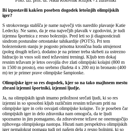
Foto: Izr. prof. dr. Nada Rotovnik Kozjek - z zdravniki
Bi izpostavili kakšen poseben dogodek letošnjih olimpijskih
iger?
S strokovnega stališča je name največji vtis naredilo plavanje Katie
Ledecky. Ne samo, da je ena največjih plavalk v zgodovini, je tudi
izjemna športnica z resno boleznijo. Pred leti so ji diagnosticirali
sindrom posturalne ortostatske tahikardije (POTS). Pri tem
bolezenskem stanju je pogosto prisotna kronična huda utrujenost
(poleg drugih težav), dodatno je na primer treba skrbeti za ustrezno
hidracijo in vnos soli med težavnimi treningi. Kljub tem dokaj
resnim težavam je letos osvojila dve zlati olimpijski kolajni (800 m
in 1500 m prosto), eno srebrno (štafeta 4 x 200 m) in bronasto (400
m) ter je primer prave olimpijske šampionke.
Olimpijske igre so res dogodek, kjer so na tako majhnem mestu
zbrani izjemni športniki, izjemni ljudje.
Ja, na olimpijskih igrah imamo priložnost srečati ljudi, ki so res
izjemni in so sposobni kljub različnim resnim težavam priti na
olimpijske igre in celo osvajati olimpijske kolajne. To je poseben čar
olimpijskih iger in delo zdravnika nam omogoča, da te ljudi
spoznamo in jim pomagamo, da zdravstvene težave ne onemogočijo
njihovega olimpijskega nastopa. Hkrati nam perspektiva olimpijskih
iger nemalokrat pomaga tudi pri našem delu z resno bolnimi, ki so