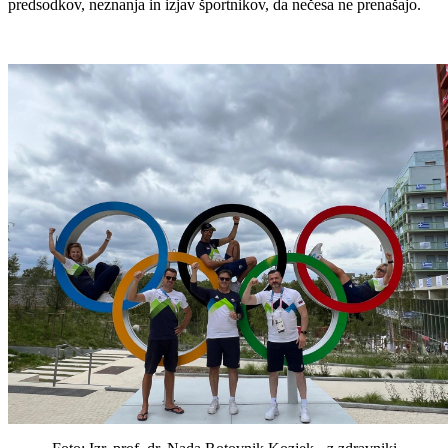
predsodkov, neznanja in izjav športnikov, da nečesa ne prenašajo.