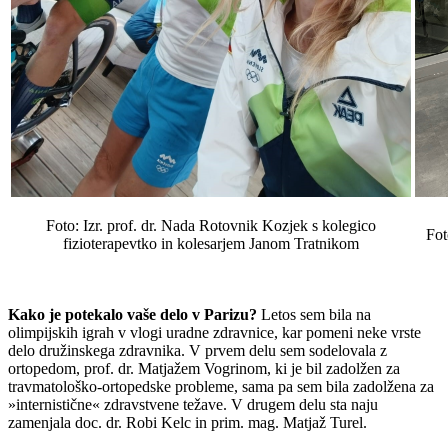
Foto: Izr. prof. dr. Nada Rotovnik Kozjek s kolegico
Fot
fizioterapevtko in kolesarjem Janom Tratnikom
Kako je potekalo vaše delo v Parizu?
Letos sem bila na
olimpijskih igrah v vlogi uradne zdravnice, kar pomeni neke vrste
delo družinskega zdravnika. V prvem delu sem sodelovala z
ortopedom, prof. dr. Matjažem Vogrinom, ki je bil zadolžen za
travmatološko-ortopedske probleme, sama pa sem bila zadolžena za
»internistične« zdravstvene težave. V drugem delu sta naju
zamenjala doc. dr. Robi Kelc in prim. mag. Matjaž Turel.