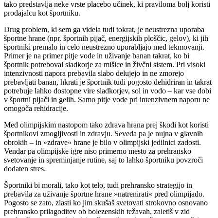
tako predstavlja neke vrste placebo učinek, ki praviloma bolj koristi
prodajalcu kot športniku.
Drug problem, ki sem ga videla tudi tokrat, je neustrezna uporaba
športne hrane (npr. športnih pijač, energijskih ploščic, gelov), ki jih
športniki premalo in celo neustrezno uporabljajo med tekmovanji.
Primer je na primer pitje vode in uživanje banan takrat, ko bi
športnik potreboval sladkorje za mišice in živčni sistem. Pri visoki
intenzivnosti napora prebavila slabo delujejo in ne zmorejo
prebavljati banan, hkrati je športnik tudi pogosto dehidriran in takrat
potrebuje lahko dostopne vire sladkorjev, sol in vodo – kar vse dobi
v športni pijači in gelih. Samo pitje vode pri intenzivnem naporu ne
omogoča rehidracije.
Med olimpijskim nastopom tako zdrava hrana prej škodi kot koristi
športnikovi zmogljivosti in zdravju. Seveda pa je nujna v glavnih
obrokih – in »zdrave« hrane je bilo v olimpijski jedilnici zadosti.
Vendar pa olimpijske igre niso primerno mesto za prehransko
svetovanje in spreminjanje rutine, saj to lahko športniku povzroči
dodaten stres.
Športniki bi morali, tako kot telo, tudi prehransko strategijo in
prebavila za uživanje športne hrane »natrenirati« pred olimpijado.
Pogosto se zato, zlasti ko jim skušaš svetovati strokovno osnovano
prehransko prilagoditev ob bolezenskih težavah, zaletiš v zid