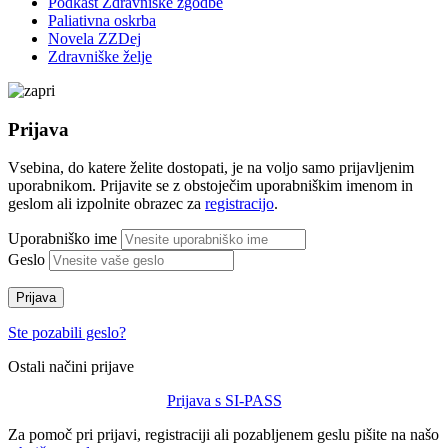
Podkast Zdravniške zgodbe
Paliativna oskrba
Novela ZZDej
Zdravniške želje
Prijava
Vsebina, do katere želite dostopati, je na voljo samo prijavljenim
uporabnikom. Prijavite se z obstoječim uporabniškim imenom in
geslom ali izpolnite obrazec za
registracijo
.
Uporabniško ime
Geslo
Prijava
Ste pozabili geslo?
Ostali načini prijave
Prijava s SI-PASS
Za pomoč pri prijavi, registraciji ali pozabljenem geslu pišite na našo