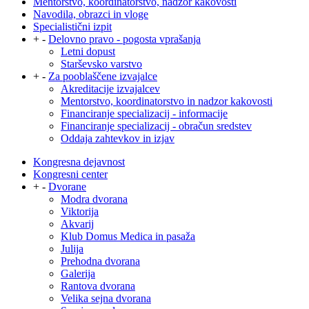
Mentorstvo, koordinatorstvo, nadzor kakovosti
Navodila, obrazci in vloge
Specialistični izpit
+
-
Delovno pravo - pogosta vprašanja
Letni dopust
Starševsko varstvo
+
-
Za pooblaščene izvajalce
Akreditacije izvajalcev
Mentorstvo, koordinatorstvo in nadzor kakovosti
Financiranje specializacij - informacije
Financiranje specializacij - obračun sredstev
Oddaja zahtevkov in izjav
Kongresna dejavnost
Kongresni center
+
-
Dvorane
Modra dvorana
Viktorija
Akvarij
Klub Domus Medica in pasaža
Julija
Prehodna dvorana
Galerija
Rantova dvorana
Velika sejna dvorana