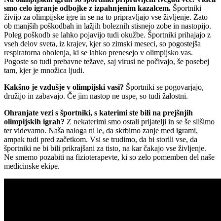
smo celo igranje odbojke z izpahnjenim kazalcem.
Športniki
živijo za olimpijske igre in se na to pripravljajo vse življenje. Zato
ob manjših poškodbah in lažjih boleznih stisnejo zobe in nastopijo.
Poleg poškodb se lahko pojavijo tudi okužbe. Športniki prihajajo z
vseh delov sveta, iz krajev, kjer so zimski meseci, so pogostejša
respiratorna obolenja, ki se lahko prenesejo v olimpijsko vas.
Pogoste so tudi prebavne težave, saj virusi ne počivajo, še posebej
tam, kjer je množica ljudi.
Kakšno je vzdušje v olimpijski vasi?
Športniki se pogovarjajo,
družijo in zabavajo. Če jim nastop ne uspe, so tudi žalostni.
Ohranjate vezi s športniki, s katerimi ste bili na prejšnjih
olimpijskih igrah?
Z nekaterimi smo ostali prijatelji in se še slišimo
ter videvamo. Naša naloga ni le, da skrbimo zanje med igrami,
ampak tudi pred začetkom. Vsi se trudimo, da bi storili vse, da
športniki ne bi bili prikrajšani za tisto, na kar čakajo vse življenje.
Ne smemo pozabiti na fizioterapevte, ki so zelo pomemben del naše
medicinske ekipe.