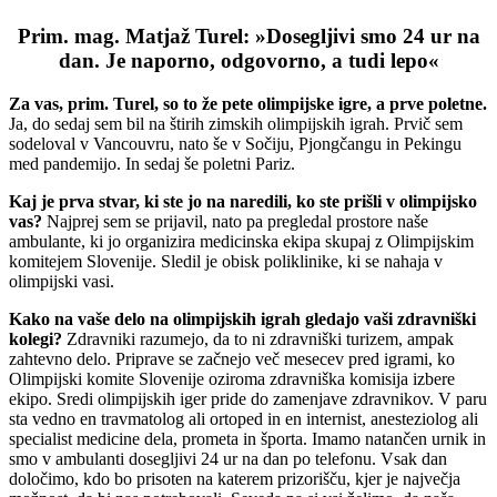
Prim. mag. Matjaž Turel: »Dosegljivi smo 24 ur na
dan. Je naporno, odgovorno, a tudi lepo«
Za vas, prim. Turel, so to že pete olimpijske igre, a prve poletne.
Ja, do sedaj sem bil na štirih zimskih olimpijskih igrah. Prvič sem
sodeloval v Vancouvru, nato še v Sočiju, Pjongčangu in Pekingu
med pandemijo. In sedaj še poletni Pariz.
Kaj je prva stvar, ki ste jo na naredili, ko ste prišli v olimpijsko
vas?
Najprej sem se prijavil, nato pa pregledal prostore naše
ambulante, ki jo organizira medicinska ekipa skupaj z Olimpijskim
komitejem Slovenije. Sledil je obisk poliklinike, ki se nahaja v
olimpijski vasi.
Kako na vaše delo na olimpijskih igrah gledajo vaši zdravniški
kolegi?
Zdravniki razumejo, da to ni zdravniški turizem, ampak
zahtevno delo. Priprave se začnejo več mesecev pred igrami, ko
Olimpijski komite Slovenije oziroma zdravniška komisija izbere
ekipo. Sredi olimpijskih iger pride do zamenjave zdravnikov. V paru
sta vedno en travmatolog ali ortoped in en internist, anesteziolog ali
specialist medicine dela, prometa in športa. Imamo natančen urnik in
smo v ambulanti dosegljivi 24 ur na dan po telefonu. Vsak dan
določimo, kdo bo prisoten na katerem prizorišču, kjer je največja