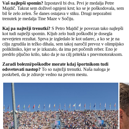
Vaš najlepši spomin?
Izpostavil bi dva. Prvi je medalja Petre
Majdič. Takrat sem doživel ognjeni krst; ko se je poškodovala, sem
bil še zelo zelen. Še danes ostajava v stiku. Drugi nepozabni
trenutek je medalja Tine Maze v Sočiju.
Kaj pa najtežji trenutki?
S Petro Majdič je povezan tako najlepši
kot tudi najtežji spomin. Kljub zelo hudi poškodbi je dosegla
neverjeten rezultat. Sprva je izgledalo le kot udarec, a ko se je na
cilju zgrudila in težko dihala, sem takoj naročil prevoz v olimpijsko
polikliniko, kjer se je izkazalo, da ima pet počenih reber. Eno je
predrlo pljučno krilo, tako da je na cilj pritekla s pnevmotoraksom.
Zaradi bolezni/poškodbe morate kdaj športnikom tudi
odsvetovati nastop?
To so najtežji trenutki. Naša naloga je
poskrbeti, da je zdravje vedno na prvem mestu.