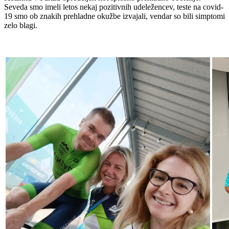
Seveda smo imeli letos nekaj pozitivnih udeležencev, teste na covid-
19 smo ob znakih prehladne okužbe izvajali, vendar so bili simptomi
zelo blagi.