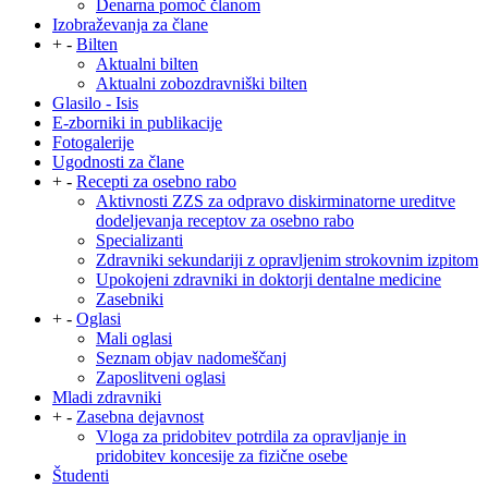
Denarna pomoč članom
Izobraževanja za člane
+
-
Bilten
Aktualni bilten
Aktualni zobozdravniški bilten
Glasilo - Isis
E-zborniki in publikacije
Fotogalerije
Ugodnosti za člane
+
-
Recepti za osebno rabo
Aktivnosti ZZS za odpravo diskirminatorne ureditve
dodeljevanja receptov za osebno rabo
Specializanti
Zdravniki sekundariji z opravljenim strokovnim izpitom
Upokojeni zdravniki in doktorji dentalne medicine
Zasebniki
+
-
Oglasi
Mali oglasi
Seznam objav nadomeščanj
Zaposlitveni oglasi
Mladi zdravniki
+
-
Zasebna dejavnost
Vloga za pridobitev potrdila za opravljanje in
pridobitev koncesije za fizične osebe
Študenti