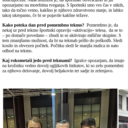
opozarjamo na morebitna tveganja. S športniki smo ves čas v stikih,
tako da točno vemo, kakšno je njihovo zdravstveno stanje, in lahko
takoj ukrepamo, če bi se pojavile kakšne težave.
Kako poteka dan pred pomembno tekmo?
Pomembno je, da
nekaj ur pred tekmo športniki opravijo »aktivacijo« telesa, da se to
– po domače povedano – zbudi in se aktivirajo mišične skupine. S
tem zmanjšamo možnost, da bi na tekmah prišlo do poškodb. Sledi
kosilo in obvezen počitek. Počitku sledi še manjša malica in nato
odhod na tekmo.
Kaj rokometaši jedo pred tekmami?
Igralce opozarjam, da imajo
na krožniku vedno dovolj ogljikovih hidratov, ki so zelo pomembni
za njihovo delovanje, dovolj beljakovin ter sadje in zelenjavo.