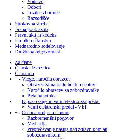
Vodstvo
Odbori
Tožilec zbornice
Razsodišče
Strokovna služba
Javna pooblastila
Pravni akti in kodeks
Podatki o članstvu
Mednarodno sodelovanje
Družbena odgovornost
Za člane
Članska izkaznica
Članarina
+
-
Vloge, naročila obrazcev
Obrazec za naročilo belih receptov
Naročilo obrazcev za zobozdravnike
Bela napotnica
+
-
E-poslovanje in varni elektronski predal
Varni elektronski predal - VEP
+
-
Osebna podpora članom
Razbremenilni pogovor
Mediacija
Preprečevanje nasilja nad zdravnikom ali
zobozdravnikom