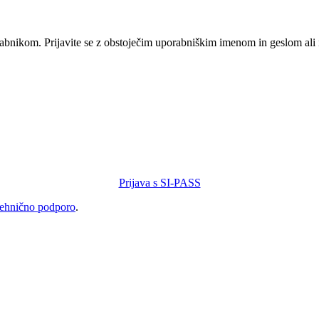
orabnikom. Prijavite se z obstoječim uporabniškim imenom in geslom ali
Prijava s SI-PASS
tehnično podporo
.