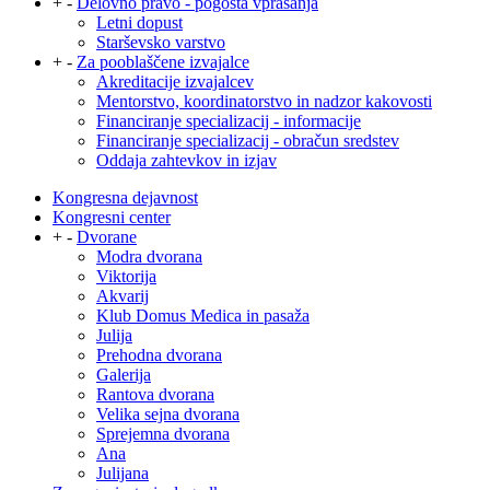
+
-
Delovno pravo - pogosta vprašanja
Letni dopust
Starševsko varstvo
+
-
Za pooblaščene izvajalce
Akreditacije izvajalcev
Mentorstvo, koordinatorstvo in nadzor kakovosti
Financiranje specializacij - informacije
Financiranje specializacij - obračun sredstev
Oddaja zahtevkov in izjav
Kongresna dejavnost
Kongresni center
+
-
Dvorane
Modra dvorana
Viktorija
Akvarij
Klub Domus Medica in pasaža
Julija
Prehodna dvorana
Galerija
Rantova dvorana
Velika sejna dvorana
Sprejemna dvorana
Ana
Julijana