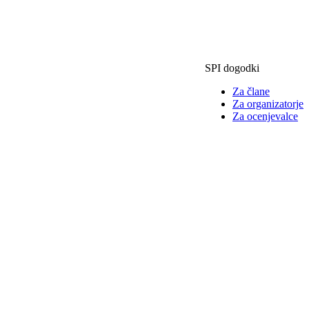
SPI dogodki
Za člane
Za organizatorje
Za ocenjevalce