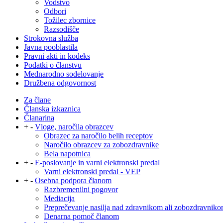
Vodstvo
Odbori
Tožilec zbornice
Razsodišče
Strokovna služba
Javna pooblastila
Pravni akti in kodeks
Podatki o članstvu
Mednarodno sodelovanje
Družbena odgovornost
Za člane
Članska izkaznica
Članarina
+
-
Vloge, naročila obrazcev
Obrazec za naročilo belih receptov
Naročilo obrazcev za zobozdravnike
Bela napotnica
+
-
E-poslovanje in varni elektronski predal
Varni elektronski predal - VEP
+
-
Osebna podpora članom
Razbremenilni pogovor
Mediacija
Preprečevanje nasilja nad zdravnikom ali zobozdravnik
Denarna pomoč članom