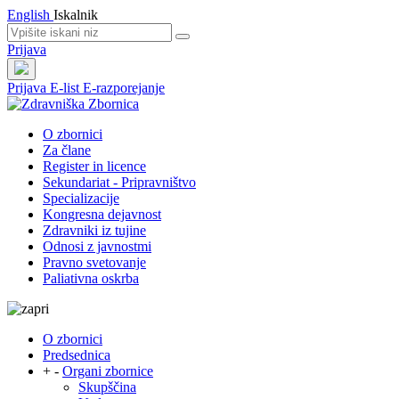
English
Iskalnik
Prijava
Prijava
E-list
E-razporejanje
O zbornici
Za člane
Register in licence
Sekundariat - Pripravništvo
Specializacije
Kongresna dejavnost
Zdravniki iz tujine
Odnosi z javnostmi
Pravno svetovanje
Paliativna oskrba
O zbornici
Predsednica
+
-
Organi zbornice
Skupščina