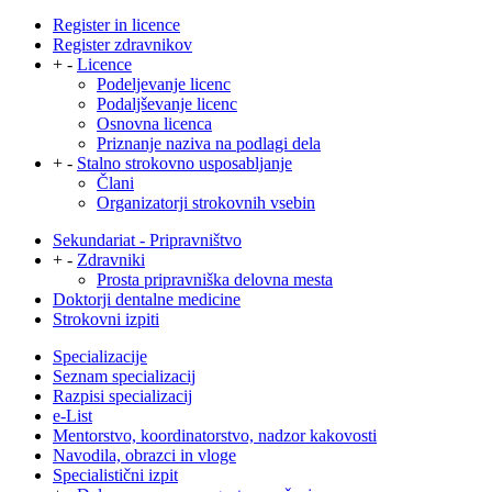
Register in licence
Register zdravnikov
+
-
Licence
Podeljevanje licenc
Podaljševanje licenc
Osnovna licenca
Priznanje naziva na podlagi dela
+
-
Stalno strokovno usposabljanje
Člani
Organizatorji strokovnih vsebin
Sekundariat - Pripravništvo
+
-
Zdravniki
Prosta pripravniška delovna mesta
Doktorji dentalne medicine
Strokovni izpiti
Specializacije
Seznam specializacij
Razpisi specializacij
e-List
Mentorstvo, koordinatorstvo, nadzor kakovosti
Navodila, obrazci in vloge
Specialistični izpit