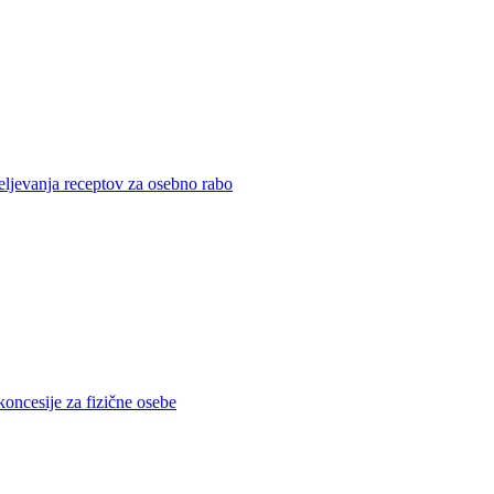
eljevanja receptov za osebno rabo
koncesije za fizične osebe