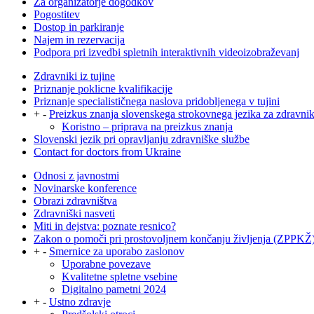
Za organizatorje dogodkov
Pogostitev
Dostop in parkiranje
Najem in rezervacija
Podpora pri izvedbi spletnih interaktivnih videoizobraževanj
Zdravniki iz tujine
Priznanje poklicne kvalifikacije
Priznanje specialističnega naslova pridobljenega v tujini
+
-
Preizkus znanja slovenskega strokovnega jezika za zdravni
Koristno – priprava na preizkus znanja
Slovenski jezik pri opravljanju zdravniške službe
Contact for doctors from Ukraine
Odnosi z javnostmi
Novinarske konference
Obrazi zdravništva
Zdravniški nasveti
Miti in dejstva: poznate resnico?
Zakon o pomoči pri prostovoljnem končanju življenja (ZPPKŽ
+
-
Smernice za uporabo zaslonov
Uporabne povezave
Kvalitetne spletne vsebine
Digitalno pametni 2024
+
-
Ustno zdravje