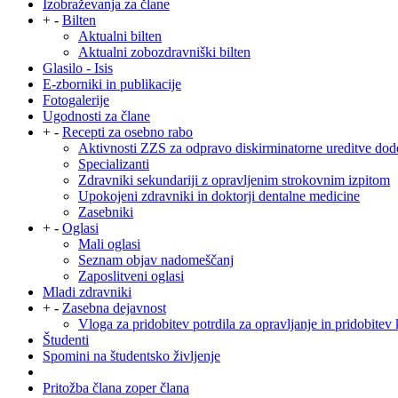
Izobraževanja za člane
+
-
Bilten
Aktualni bilten
Aktualni zobozdravniški bilten
Glasilo - Isis
E-zborniki in publikacije
Fotogalerije
Ugodnosti za člane
+
-
Recepti za osebno rabo
Aktivnosti ZZS za odpravo diskirminatorne ureditve dod
Specializanti
Zdravniki sekundariji z opravljenim strokovnim izpitom
Upokojeni zdravniki in doktorji dentalne medicine
Zasebniki
+
-
Oglasi
Mali oglasi
Seznam objav nadomeščanj
Zaposlitveni oglasi
Mladi zdravniki
+
-
Zasebna dejavnost
Vloga za pridobitev potrdila za opravljanje in pridobitev 
Študenti
Spomini na študentsko življenje
Pritožba člana zoper člana