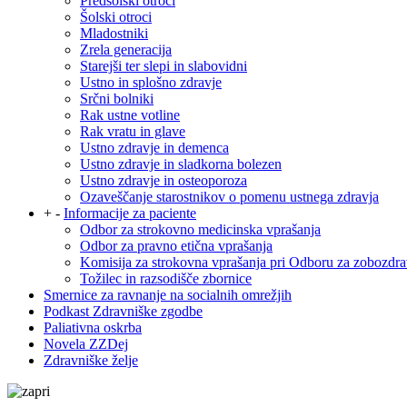
Predšolski otroci
Šolski otroci
Mladostniki
Zrela generacija
Starejši ter slepi in slabovidni
Ustno in splošno zdravje
Srčni bolniki
Rak ustne votline
Rak vratu in glave
Ustno zdravje in demenca
Ustno zdravje in sladkorna bolezen
Ustno zdravje in osteoporoza
Ozaveščanje starostnikov o pomenu ustnega zdravja
+
-
Informacije za paciente
Odbor za strokovno medicinska vprašanja
Odbor za pravno etična vprašanja
Komisija za strokovna vprašanja pri Odboru za zobozdra
Tožilec in razsodišče zbornice
Smernice za ravnanje na socialnih omrežjih
Podkast Zdravniške zgodbe
Paliativna oskrba
Novela ZZDej
Zdravniške želje