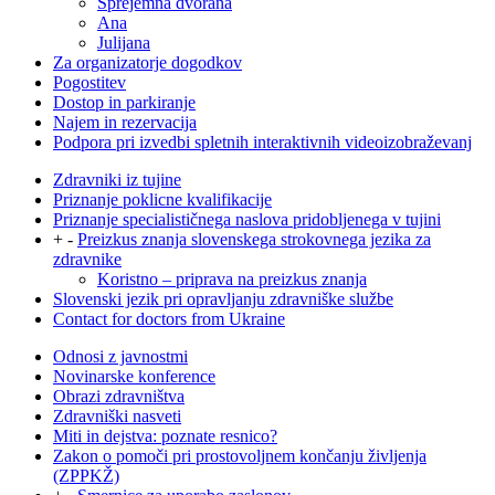
Sprejemna dvorana
Ana
Julijana
Za organizatorje dogodkov
Pogostitev
Dostop in parkiranje
Najem in rezervacija
Podpora pri izvedbi spletnih interaktivnih videoizobraževanj
Zdravniki iz tujine
Priznanje poklicne kvalifikacije
Priznanje specialističnega naslova pridobljenega v tujini
+
-
Preizkus znanja slovenskega strokovnega jezika za
zdravnike
Koristno – priprava na preizkus znanja
Slovenski jezik pri opravljanju zdravniške službe
Contact for doctors from Ukraine
Odnosi z javnostmi
Novinarske konference
Obrazi zdravništva
Zdravniški nasveti
Miti in dejstva: poznate resnico?
Zakon o pomoči pri prostovoljnem končanju življenja
(ZPPKŽ)