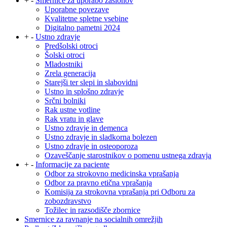
+
-
Smernice za uporabo zaslonov
Uporabne povezave
Kvalitetne spletne vsebine
Digitalno pametni 2024
+
-
Ustno zdravje
Predšolski otroci
Šolski otroci
Mladostniki
Zrela generacija
Starejši ter slepi in slabovidni
Ustno in splošno zdravje
Srčni bolniki
Rak ustne votline
Rak vratu in glave
Ustno zdravje in demenca
Ustno zdravje in sladkorna bolezen
Ustno zdravje in osteoporoza
Ozaveščanje starostnikov o pomenu ustnega zdravja
+
-
Informacije za paciente
Odbor za strokovno medicinska vprašanja
Odbor za pravno etična vprašanja
Komisija za strokovna vprašanja pri Odboru za
zobozdravstvo
Tožilec in razsodišče zbornice
Smernice za ravnanje na socialnih omrežjih