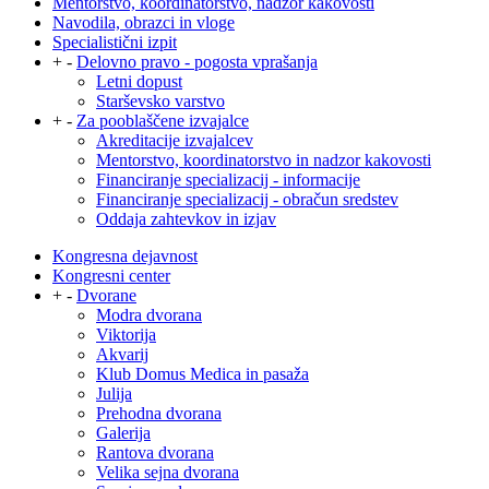
Mentorstvo, koordinatorstvo, nadzor kakovosti
Navodila, obrazci in vloge
Specialistični izpit
+
-
Delovno pravo - pogosta vprašanja
Letni dopust
Starševsko varstvo
+
-
Za pooblaščene izvajalce
Akreditacije izvajalcev
Mentorstvo, koordinatorstvo in nadzor kakovosti
Financiranje specializacij - informacije
Financiranje specializacij - obračun sredstev
Oddaja zahtevkov in izjav
Kongresna dejavnost
Kongresni center
+
-
Dvorane
Modra dvorana
Viktorija
Akvarij
Klub Domus Medica in pasaža
Julija
Prehodna dvorana
Galerija
Rantova dvorana
Velika sejna dvorana