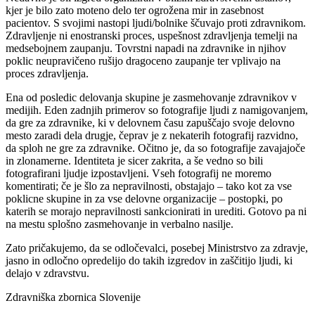
kjer je bilo zato moteno delo ter ogrožena mir in zasebnost
pacientov. S svojimi nastopi ljudi/bolnike ščuvajo proti zdravnikom.
Zdravljenje ni enostranski proces, uspešnost zdravljenja temelji na
medsebojnem zaupanju. Tovrstni napadi na zdravnike in njihov
poklic neupravičeno rušijo dragoceno zaupanje ter vplivajo na
proces zdravljenja.
Ena od posledic delovanja skupine je zasmehovanje zdravnikov v
medijih. Eden zadnjih primerov so fotografije ljudi z namigovanjem,
da gre za zdravnike, ki v delovnem času zapuščajo svoje delovno
mesto zaradi dela drugje, čeprav je z nekaterih fotografij razvidno,
da sploh ne gre za zdravnike. Očitno je, da so fotografije zavajajoče
in zlonamerne. Identiteta je sicer zakrita, a še vedno so bili
fotografirani ljudje izpostavljeni. Vseh fotografij ne moremo
komentirati; če je šlo za nepravilnosti, obstajajo – tako kot za vse
poklicne skupine in za vse delovne organizacije – postopki, po
katerih se morajo nepravilnosti sankcionirati in urediti. Gotovo pa ni
na mestu splošno zasmehovanje in verbalno nasilje.
Zato pričakujemo, da se odločevalci, posebej Ministrstvo za zdravje,
jasno in odločno opredelijo do takih izgredov in zaščitijo ljudi, ki
delajo v zdravstvu.
Zdravniška zbornica Slovenije