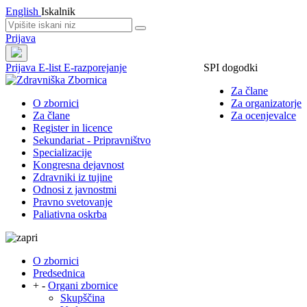
English
Iskalnik
Prijava
Prijava
E-list
E-razporejanje
SPI dogodki
Za člane
O zbornici
Za organizatorje
Za člane
Za ocenjevalce
Register in licence
Sekundariat - Pripravništvo
Specializacije
Kongresna dejavnost
Zdravniki iz tujine
Odnosi z javnostmi
Pravno svetovanje
Paliativna oskrba
O zbornici
Predsednica
+
-
Organi zbornice
Skupščina