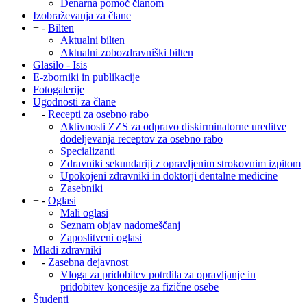
Denarna pomoč članom
Izobraževanja za člane
+
-
Bilten
Aktualni bilten
Aktualni zobozdravniški bilten
Glasilo - Isis
E-zborniki in publikacije
Fotogalerije
Ugodnosti za člane
+
-
Recepti za osebno rabo
Aktivnosti ZZS za odpravo diskirminatorne ureditve
dodeljevanja receptov za osebno rabo
Specializanti
Zdravniki sekundariji z opravljenim strokovnim izpitom
Upokojeni zdravniki in doktorji dentalne medicine
Zasebniki
+
-
Oglasi
Mali oglasi
Seznam objav nadomeščanj
Zaposlitveni oglasi
Mladi zdravniki
+
-
Zasebna dejavnost
Vloga za pridobitev potrdila za opravljanje in
pridobitev koncesije za fizične osebe
Študenti