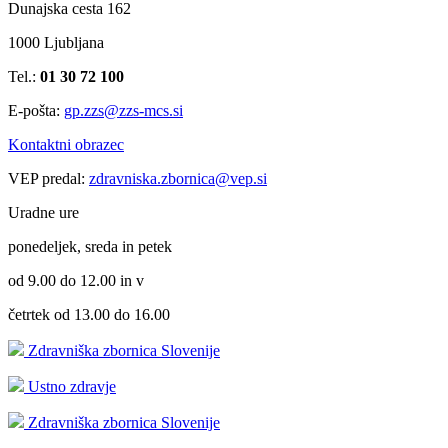
Dunajska cesta 162
1000 Ljubljana
Tel.:
01 30 72 100
E-pošta:
gp.zzs@zzs-mcs.si
Kontaktni obrazec
VEP predal:
zdravniska.zbornica@vep.si
Uradne ure
ponedeljek, sreda in petek
od 9.00 do 12.00 in v
četrtek od 13.00 do 16.00
Zdravniška zbornica Slovenije
Ustno zdravje
Zdravniška zbornica Slovenije