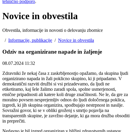
tehnično podporo
.
Novice in obvestila
Obvestila, informacije in novosti o delovanju zbornice
/
Informacije, publikacije
/
Novice in obvestila
Odziv na organizirane napade in žaljenje
08.07.2024 11:32
Zdravniki že nekaj časa z zaskrbljenostjo opažamo, da skupina ljudi
organizirano napada in žali poklicno skupino, ki ji pripadamo. V
demokratični razviti družbi si vsi prizadevamo, da ljudi ne
etiketiramo, kaj šele žalimo zaradi spola, spolne usmerjenosti,
etnične pripadnosti ali katere koli druge značilnosti. Ne le, da gre za
moralno povsem nesprejemljiv odnos do ljudi določenega poklica,
izgredi, ki jih skupina organizira, spodbujajo nestrpnost in nasilje.
Sovražni govor, ki se v obliki groženj s smrtjo pojavlja na
transparentih skupine, je zavržno dejanje, ki ga mora družba obsoditi
in preprečiti.
Nedavno je bil izgred organiziran v bližini zdravstvenih ustanov,