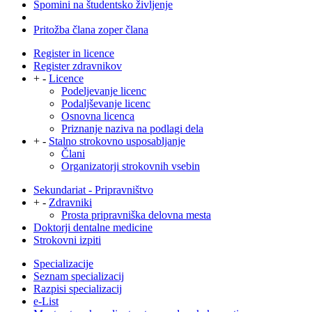
Spomini na študentsko življenje
Pritožba člana zoper člana
Register in licence
Register zdravnikov
+
-
Licence
Podeljevanje licenc
Podaljševanje licenc
Osnovna licenca
Priznanje naziva na podlagi dela
+
-
Stalno strokovno usposabljanje
Člani
Organizatorji strokovnih vsebin
Sekundariat - Pripravništvo
+
-
Zdravniki
Prosta pripravniška delovna mesta
Doktorji dentalne medicine
Strokovni izpiti
Specializacije
Seznam specializacij
Razpisi specializacij
e-List