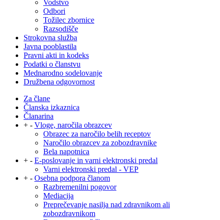
Vodstvo
Odbori
Tožilec zbornice
Razsodišče
Strokovna služba
Javna pooblastila
Pravni akti in kodeks
Podatki o članstvu
Mednarodno sodelovanje
Družbena odgovornost
Za člane
Članska izkaznica
Članarina
+
-
Vloge, naročila obrazcev
Obrazec za naročilo belih receptov
Naročilo obrazcev za zobozdravnike
Bela napotnica
+
-
E-poslovanje in varni elektronski predal
Varni elektronski predal - VEP
+
-
Osebna podpora članom
Razbremenilni pogovor
Mediacija
Preprečevanje nasilja nad zdravnikom ali
zobozdravnikom