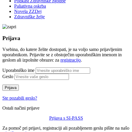
Podkast Zdravniške zgodbe
Paliativna oskrba
Novela ZZDej
Zdravniške želje
Prijava
Vsebina, do katere želite dostopati, je na voljo samo prijavljenim
uporabnikom. Prijavite se z obstoječim uporabniškim imenom in
geslom ali izpolnite obrazec za
registracijo
.
Uporabniško ime
Geslo
Prijava
Ste pozabili geslo?
Ostali načini prijave
Prijava s SI-PASS
Za pomoč pri prijavi, registraciji ali pozabljenem geslu pišite na našo