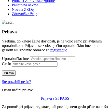
Podkast Zdravniške zgodbe
Paliativna oskrba
Novela ZZDej
Zdravniške želje
Prijava
Vsebina, do katere želite dostopati, je na voljo samo prijavljenim
uporabnikom. Prijavite se z obstoječim uporabniškim imenom in
geslom ali izpolnite obrazec za
registracijo
.
Uporabniško ime
Geslo
Prijava
Ste pozabili geslo?
Ostali načini prijave
Prijava s SI-PASS
Za pomoč pri prijavi, registraciji ali pozabljenem geslu pišite na našo