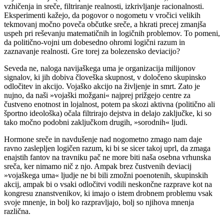
vzhičenja in sreče, filtriranje realnosti, izkrivljanje racionalnosti.
Eksperimenti kažejo, da pogovor o nogometu v vročici velikih
tekmovanj močno poveča občutke sreče, a hkrati precej zmanjša
uspeh pri reševanju matematičnih in logičnih problemov. To pomeni,
da politično-vojni um dobesedno ohromi logični razum in
zaznavanje realnosti. Gre torej za bolezensko deviacijo?
Seveda ne, naloga navijaškega uma je organizacija milijonov
signalov, ki jih dobiva človeška skupnost, v določeno skupinsko
odločitev in akcijo. Vojaško akcijo na življenje in smrt. Zato je
nujno, da naši »vojaški možgani« najprej prižgejo centre za
čustveno enotnost in lojalnost, potem pa skozi aktivna (politično ali
športno ideološka) očala filtrirajo dejstva in delajo zaključke, ki so
tako močno podobni zaključkom drugih, »sorodnih« ljudi.
Hormone sreče in navdušenje nad nogometno zmago nam daje
ravno zaslepljen logičen razum, ki bi se sicer takoj uprl, da zmaga
enajstih fantov na travniku pač ne more biti naša osebna vrhunska
sreča, ker nimamo nič z njo. Ampak brez čustvenih deviacij
»vojaškega uma« ljudje ne bi bili zmožni poenotenih, skupinskih
akcij, ampak bi o vsaki odločitvi vodili neskončne razprave kot na
kongresu znanstvenikov, ki imajo o istem drobnem problemu vsak
svoje mnenje, in bolj ko razpravljajo, bolj so njihova mnenja
različna.