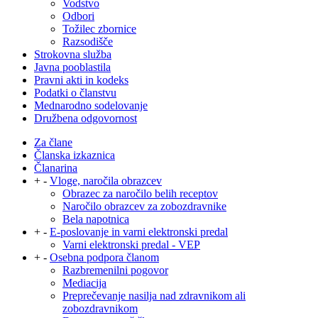
Vodstvo
Odbori
Tožilec zbornice
Razsodišče
Strokovna služba
Javna pooblastila
Pravni akti in kodeks
Podatki o članstvu
Mednarodno sodelovanje
Družbena odgovornost
Za člane
Članska izkaznica
Članarina
+
-
Vloge, naročila obrazcev
Obrazec za naročilo belih receptov
Naročilo obrazcev za zobozdravnike
Bela napotnica
+
-
E-poslovanje in varni elektronski predal
Varni elektronski predal - VEP
+
-
Osebna podpora članom
Razbremenilni pogovor
Mediacija
Preprečevanje nasilja nad zdravnikom ali
zobozdravnikom