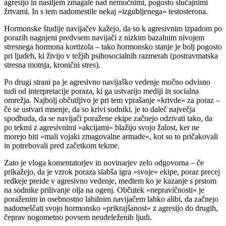
agresijo in nasiljem zmagale nad nemočnimi, pogosto slučajnimi
žrtvami. In s tem nadomestile nekaj »izgubljenega« testosterona.
Hormonske študije navijačev kažejo, da so k agresivnim izpadom po
porazih nagnjeni predvsem navijači z nizkim bazalnim nivojem
stresnega hormona kortizola – tako hormonsko stanje je bolj pogosto
pri ljudeh, ki živijo v težjih psihosocialnih razmerah (postravmatska
stresna motnja, kronični stres).
Po drugi strani pa je agresivno navijaško vedenje močno odvisno
tudi od interpretacije poraza, ki ga ustvarijo mediji in socialna
omrežja. Najbolj občutljivo je pri tem vprašanje »krivde« za poraz –
če se ustvari mnenje, da so krivi sodniki, je to daleč največja
spodbuda, da se navijači poražene ekipe začnejo odzivati tako, da
po tekmi z agresivnimi »akcijami« blažijo svojo žalost, ker ne
morejo biti »mali vojaki zmagovalne armade«, kot so to pričakovali
in potrebovali pred začetkom tekme.
Zato je vloga komentatorjev in novinarjev zelo odgovorna – če
prikažejo, da je vzrok poraza slabša igra »svoje« ekipe, poraz precej
redkeje preide v agresivno vedenje, medtem ko je kazanje s prstom
na sodnike prilivanje olja na ogenj. Občutek »nepravičnosti« je
poraženim in osebnostno labilnim navijačem lahko alibi, da začnejo
nadomeščati svojo hormonsko »prikrajšanost« z agresijo do drugih,
čeprav nogometno povsem neudeleženih ljudi.