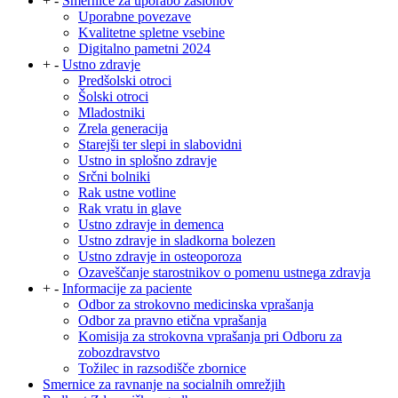
+
-
Smernice za uporabo zaslonov
Uporabne povezave
Kvalitetne spletne vsebine
Digitalno pametni 2024
+
-
Ustno zdravje
Predšolski otroci
Šolski otroci
Mladostniki
Zrela generacija
Starejši ter slepi in slabovidni
Ustno in splošno zdravje
Srčni bolniki
Rak ustne votline
Rak vratu in glave
Ustno zdravje in demenca
Ustno zdravje in sladkorna bolezen
Ustno zdravje in osteoporoza
Ozaveščanje starostnikov o pomenu ustnega zdravja
+
-
Informacije za paciente
Odbor za strokovno medicinska vprašanja
Odbor za pravno etična vprašanja
Komisija za strokovna vprašanja pri Odboru za
zobozdravstvo
Tožilec in razsodišče zbornice
Smernice za ravnanje na socialnih omrežjih