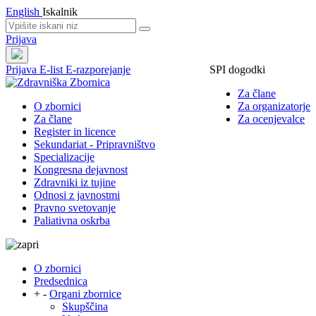
English
Iskalnik
Prijava
Prijava
E-list
E-razporejanje
SPI dogodki
Za člane
O zbornici
Za organizatorje
Za člane
Za ocenjevalce
Register in licence
Sekundariat - Pripravništvo
Specializacije
Kongresna dejavnost
Zdravniki iz tujine
Odnosi z javnostmi
Pravno svetovanje
Paliativna oskrba
O zbornici
Predsednica
+
-
Organi zbornice
Skupščina