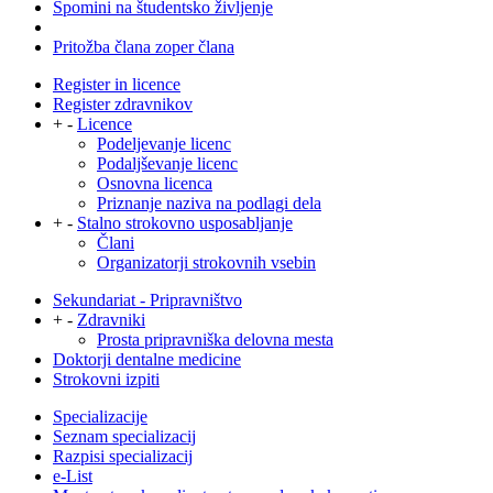
Spomini na študentsko življenje
Pritožba člana zoper člana
Register in licence
Register zdravnikov
+
-
Licence
Podeljevanje licenc
Podaljševanje licenc
Osnovna licenca
Priznanje naziva na podlagi dela
+
-
Stalno strokovno usposabljanje
Člani
Organizatorji strokovnih vsebin
Sekundariat - Pripravništvo
+
-
Zdravniki
Prosta pripravniška delovna mesta
Doktorji dentalne medicine
Strokovni izpiti
Specializacije
Seznam specializacij
Razpisi specializacij
e-List