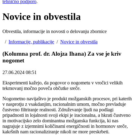
tehnično podporo
.
Novice in obvestila
Obvestila, informacije in novosti o delovanju zbornice
/
Informacije, publikacije
/
Novice in obvestila
(Kolumna prof. dr. Alojza Ihana) Za vse je kriv
nogomet
27.06.2024 08:51
Eksperimenti kažejo, da pogovor o nogometu v vročici velikih
tekmovanj močno poveča občutke sreče.
Nogometno navijaštvo je produkt možganskih procesov, pri katerih
v nasprotju z vsakdanjim, racionalnim umom, močno prevladuje
čustveno filtriranje realnosti. Združevanje ljudi na podlagi
pripadnosti in lojalnosti svoji ekipi je iracionalna, a hkrati čustveno
in motivacijsko zelo dominantna možganska funkcija, ki nas
nagrajuje z izjemnimi količinami energičnosti in hormonov sreče,
kakršnih nam racionaliziranje nikoli ne more preskrbeti.