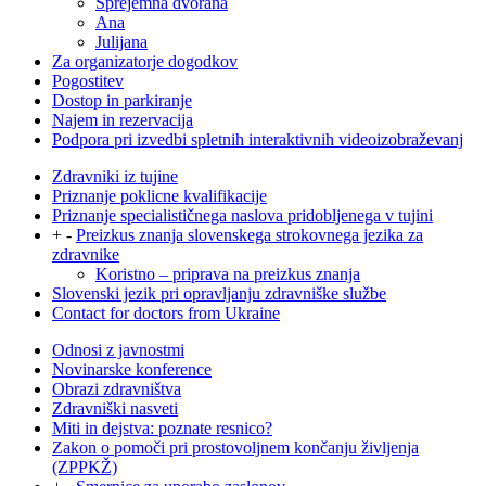
Sprejemna dvorana
Ana
Julijana
Za organizatorje dogodkov
Pogostitev
Dostop in parkiranje
Najem in rezervacija
Podpora pri izvedbi spletnih interaktivnih videoizobraževanj
Zdravniki iz tujine
Priznanje poklicne kvalifikacije
Priznanje specialističnega naslova pridobljenega v tujini
+
-
Preizkus znanja slovenskega strokovnega jezika za
zdravnike
Koristno – priprava na preizkus znanja
Slovenski jezik pri opravljanju zdravniške službe
Contact for doctors from Ukraine
Odnosi z javnostmi
Novinarske konference
Obrazi zdravništva
Zdravniški nasveti
Miti in dejstva: poznate resnico?
Zakon o pomoči pri prostovoljnem končanju življenja
(ZPPKŽ)