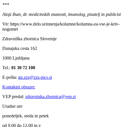
***
Alojz Ihan, dr. medicinskih znanosti, imunolog, pisatelj in publicist
Vir: https://www.delo.si/mnenja/kolumne/kolumna-za-vse-je-kriv-
nogomet
Zdravniška zbornica Slovenije
Dunajska cesta 162
1000 Ljubljana
Tel.:
01 30 72 100
E-pošta:
gp.zzs@zzs-mcs.si
Kontaktni obrazec
VEP predal:
zdravniska.zbornica@vep.si
Uradne ure
ponedeljek, sreda in petek
od 9.00 do 12.00 in v