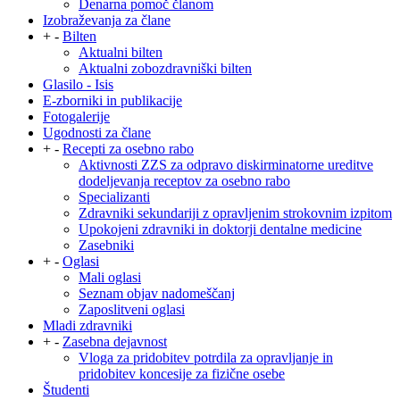
Denarna pomoč članom
Izobraževanja za člane
+
-
Bilten
Aktualni bilten
Aktualni zobozdravniški bilten
Glasilo - Isis
E-zborniki in publikacije
Fotogalerije
Ugodnosti za člane
+
-
Recepti za osebno rabo
Aktivnosti ZZS za odpravo diskirminatorne ureditve
dodeljevanja receptov za osebno rabo
Specializanti
Zdravniki sekundariji z opravljenim strokovnim izpitom
Upokojeni zdravniki in doktorji dentalne medicine
Zasebniki
+
-
Oglasi
Mali oglasi
Seznam objav nadomeščanj
Zaposlitveni oglasi
Mladi zdravniki
+
-
Zasebna dejavnost
Vloga za pridobitev potrdila za opravljanje in
pridobitev koncesije za fizične osebe
Študenti