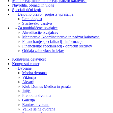
Mentorstvo, koordinatorstvo, nadzor kakovosti
Navodila, obrazci in vloge
Specialistični izpit
+
-
Delovno pravo - pogosta vprašanja
Letni dopust
Starševsko varstvo
+
-
Za pooblaščene izvajalce
Akreditacije izvajalcev
Mentorstvo, koordinatorstvo in nadzor kakovosti
Financiranje specializacij - informacije
Financiranje specializacij - obračun sredstev
Oddaja zahtevkov in izjav
Kongresna dejavnost
Kongresni center
+
-
Dvorane
Modra dvorana
Viktorija
Akvarij
Klub Domus Medica in pasaža
Julija
Prehodna dvorana
Galerija
Rantova dvorana
Velika sejna dvorana