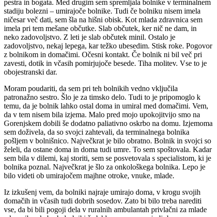
pestra in bogata. Med drugim sem spremljala bolnike v terminalnem
stadiju bolezni – umirajoče bolnike. Tudi če bolniku nisem imela
ničesar več dati, sem šla na hišni obisk. Kot mlada zdravnica sem
imela pri tem mešane občutke. Slab občutek, ker nič ne dam, in
neko zadovoljstvo. Z leti je slab občutek minil. Ostalo je
zadovoljstvo, nekaj lepega, kar težko ubesedim. Stisk roke. Pogovor
z bolnikom in domačimi. Očesni kontakt. Če bolnik ni bil več pri
zavesti, dotik in včasih pomirjujoče besede. Tiha molitev. Vse to je
obojestranski dar.
Moram poudariti, da sem pri teh bolnikih vedno vključila
patronažno sestro. Šlo je za timsko delo. Tudi to je pripomoglo k
temu, da je bolnik lahko ostal doma in umiral med domačimi. Vem,
da v tem nisem bila izjema. Malo pred mojo upokojitvijo smo na
Gorenjskem dobili še dodatno paliativno oskrbo na domu. Izjemoma
sem doživela, da so svojci zahtevali, da terminalnega bolnika
pošljem v bolnišnico. Največkrat je bilo obratno. Bolnik in svojci so
želeli, da ostane doma in doma tudi umre. To sem spoštovala. Kadar
sem bila v dilemi, kaj storiti, sem se posvetovala s specialistom, ki je
bolnika poznal. Največkrat je šlo za onkološkega bolnika. Lepo je
bilo videti ob umirajočem majhne otroke, vnuke, mlade.
Iz izkušenj vem, da bolniki najraje umirajo doma, v krogu svojih
domačih in včasih tudi dobrih sosedov. Zato bi bilo treba narediti
vse, da bi bili pogoji dela v ruralnih ambulantah privlačni za mlade