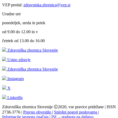
VEP predal:
zdravniska.zbornica@vep.si
Uradne ure
ponedeljek, sreda in petek
od 9.00 do 12.00 in v
četrtek od 13.00 do 16.00
Zdravniška zbornica Slovenije
Ustno zdravje
Zdravniška zbornica Slovenije
Instagram
X
LinkedIn
Zdravniška zbornica Slovenije Ⓒ2020, vse pravice pridržane | ISSN
2738-3776 |
Pravno obvestilo
|
Splošni pogoji poslovanja
|
Informacije javnega značaja
|
ISL – podpora na daljavo