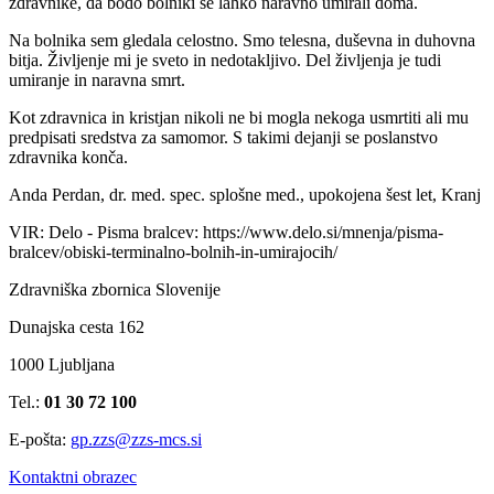
zdravnike, da bodo bolniki še lahko naravno umirali doma.
Na bolnika sem gledala celostno. Smo telesna, duševna in duhovna
bitja. Življenje mi je sveto in nedotakljivo. Del življenja je tudi
umiranje in naravna smrt.
Kot zdravnica in kristjan nikoli ne bi mogla nekoga usmrtiti ali mu
predpisati sredstva za samomor. S takimi dejanji se poslanstvo
zdravnika konča.
Anda Perdan, dr. med. spec. splošne med., upokojena šest let, Kranj
VIR: Delo - Pisma bralcev: https://www.delo.si/mnenja/pisma-
bralcev/obiski-terminalno-bolnih-in-umirajocih/
Zdravniška zbornica Slovenije
Dunajska cesta 162
1000 Ljubljana
Tel.:
01 30 72 100
E-pošta:
gp.zzs@zzs-mcs.si
Kontaktni obrazec