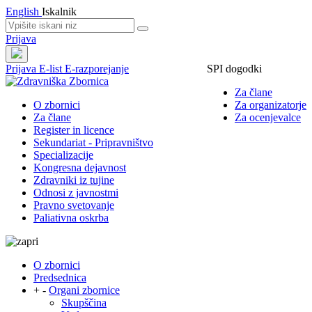
English
Iskalnik
Prijava
Prijava
E-list
E-razporejanje
SPI dogodki
Za člane
O zbornici
Za organizatorje
Za člane
Za ocenjevalce
Register in licence
Sekundariat - Pripravništvo
Specializacije
Kongresna dejavnost
Zdravniki iz tujine
Odnosi z javnostmi
Pravno svetovanje
Paliativna oskrba
O zbornici
Predsednica
+
-
Organi zbornice
Skupščina