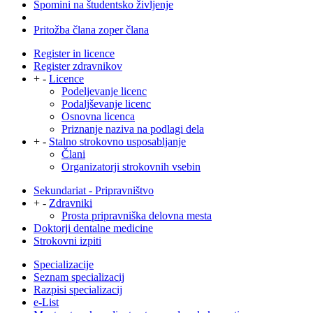
Spomini na študentsko življenje
Pritožba člana zoper člana
Register in licence
Register zdravnikov
+
-
Licence
Podeljevanje licenc
Podaljševanje licenc
Osnovna licenca
Priznanje naziva na podlagi dela
+
-
Stalno strokovno usposabljanje
Člani
Organizatorji strokovnih vsebin
Sekundariat - Pripravništvo
+
-
Zdravniki
Prosta pripravniška delovna mesta
Doktorji dentalne medicine
Strokovni izpiti
Specializacije
Seznam specializacij
Razpisi specializacij
e-List