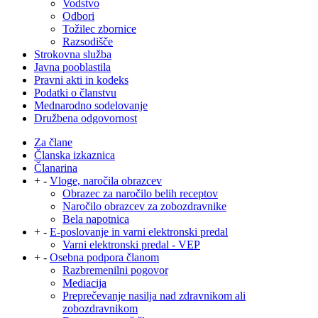
Vodstvo
Odbori
Tožilec zbornice
Razsodišče
Strokovna služba
Javna pooblastila
Pravni akti in kodeks
Podatki o članstvu
Mednarodno sodelovanje
Družbena odgovornost
Za člane
Članska izkaznica
Članarina
+
-
Vloge, naročila obrazcev
Obrazec za naročilo belih receptov
Naročilo obrazcev za zobozdravnike
Bela napotnica
+
-
E-poslovanje in varni elektronski predal
Varni elektronski predal - VEP
+
-
Osebna podpora članom
Razbremenilni pogovor
Mediacija
Preprečevanje nasilja nad zdravnikom ali
zobozdravnikom