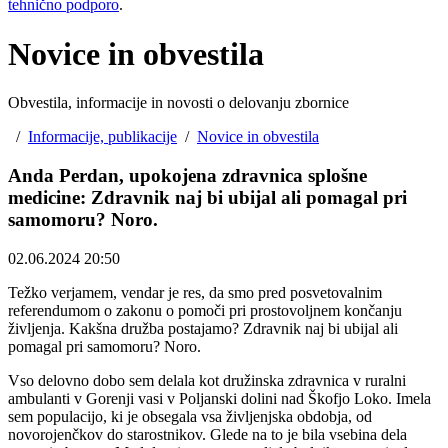
tehnično podporo
.
Novice in obvestila
Obvestila, informacije in novosti o delovanju zbornice
/
Informacije, publikacije
/
Novice in obvestila
Anda Perdan, upokojena zdravnica splošne
medicine: Zdravnik naj bi ubijal ali pomagal pri
samomoru? Noro.
02.06.2024 20:50
Težko verjamem, vendar je res, da smo pred posvetovalnim
referendumom o zakonu o pomoči pri prostovoljnem končanju
življenja. Kakšna družba postajamo? Zdravnik naj bi ubijal ali
pomagal pri samomoru? Noro.
Vso delovno dobo sem delala kot družinska zdravnica v ruralni
ambulanti v Gorenji vasi v Poljanski dolini nad Škofjo Loko. Imela
sem populacijo, ki je obsegala vsa življenjska obdobja, od
novorojenčkov do starostnikov. Glede na to je bila vsebina dela