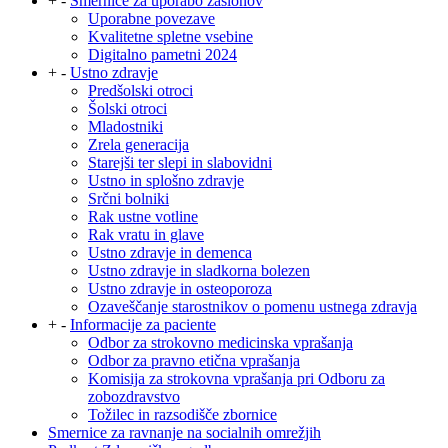
+
-
Smernice za uporabo zaslonov
Uporabne povezave
Kvalitetne spletne vsebine
Digitalno pametni 2024
+
-
Ustno zdravje
Predšolski otroci
Šolski otroci
Mladostniki
Zrela generacija
Starejši ter slepi in slabovidni
Ustno in splošno zdravje
Srčni bolniki
Rak ustne votline
Rak vratu in glave
Ustno zdravje in demenca
Ustno zdravje in sladkorna bolezen
Ustno zdravje in osteoporoza
Ozaveščanje starostnikov o pomenu ustnega zdravja
+
-
Informacije za paciente
Odbor za strokovno medicinska vprašanja
Odbor za pravno etična vprašanja
Komisija za strokovna vprašanja pri Odboru za
zobozdravstvo
Tožilec in razsodišče zbornice
Smernice za ravnanje na socialnih omrežjih