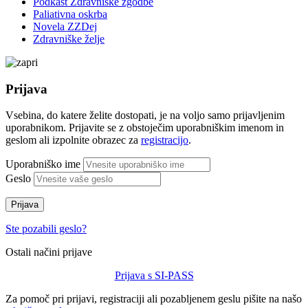
Podkast Zdravniške zgodbe
Paliativna oskrba
Novela ZZDej
Zdravniške želje
Prijava
Vsebina, do katere želite dostopati, je na voljo samo prijavljenim
uporabnikom. Prijavite se z obstoječim uporabniškim imenom in
geslom ali izpolnite obrazec za
registracijo
.
Uporabniško ime
Geslo
Prijava
Ste pozabili geslo?
Ostali načini prijave
Prijava s SI-PASS
Za pomoč pri prijavi, registraciji ali pozabljenem geslu pišite na našo