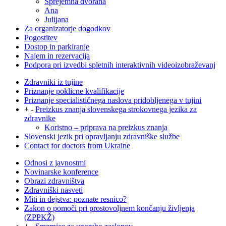
Sprejemna dvorana
Ana
Julijana
Za organizatorje dogodkov
Pogostitev
Dostop in parkiranje
Najem in rezervacija
Podpora pri izvedbi spletnih interaktivnih videoizobraževanj
Zdravniki iz tujine
Priznanje poklicne kvalifikacije
Priznanje specialističnega naslova pridobljenega v tujini
+
-
Preizkus znanja slovenskega strokovnega jezika za
zdravnike
Koristno – priprava na preizkus znanja
Slovenski jezik pri opravljanju zdravniške službe
Contact for doctors from Ukraine
Odnosi z javnostmi
Novinarske konference
Obrazi zdravništva
Zdravniški nasveti
Miti in dejstva: poznate resnico?
Zakon o pomoči pri prostovoljnem končanju življenja
(ZPPKŽ)