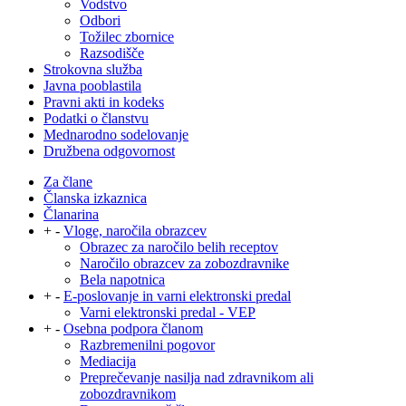
Vodstvo
Odbori
Tožilec zbornice
Razsodišče
Strokovna služba
Javna pooblastila
Pravni akti in kodeks
Podatki o članstvu
Mednarodno sodelovanje
Družbena odgovornost
Za člane
Članska izkaznica
Članarina
+
-
Vloge, naročila obrazcev
Obrazec za naročilo belih receptov
Naročilo obrazcev za zobozdravnike
Bela napotnica
+
-
E-poslovanje in varni elektronski predal
Varni elektronski predal - VEP
+
-
Osebna podpora članom
Razbremenilni pogovor
Mediacija
Preprečevanje nasilja nad zdravnikom ali
zobozdravnikom