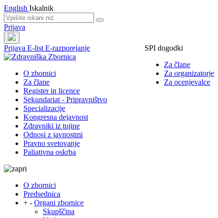
English
Iskalnik
Prijava
Prijava
E-list
E-razporejanje
SPI dogodki
Za člane
O zbornici
Za organizatorje
Za člane
Za ocenjevalce
Register in licence
Sekundariat - Pripravništvo
Specializacije
Kongresna dejavnost
Zdravniki iz tujine
Odnosi z javnostmi
Pravno svetovanje
Paliativna oskrba
O zbornici
Predsednica
+
-
Organi zbornice
Skupščina