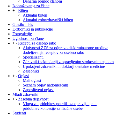
Denarna pomoč članom
Izobraževanja za člane
+
-
Bilten
Aktualni bilten
Aktualni zobozdravniški bilten
Glasilo - Isis
E-zborniki in publikacije
Fotogalerije
Ugodnosti za člane
+
-
Recepti za osebno rabo
Aktivnosti ZZS za odpravo diskirminatorne ureditve
dodeljevanja receptov za osebno rabo
Specializanti
Zdravniki sekundariji z opravljenim strokovnim izpitom
Upokojeni zdravniki in doktorji dentalne medicine
Zasebniki
+
-
Oglasi
Mali oglasi
Seznam objav nadomeščanj
Zaposlitveni oglasi
Mladi zdravniki
+
-
Zasebna dejavnost
Vloga za pridobitev potrdila za opravljanje in
pridobitev koncesije za fizične osebe
Študenti