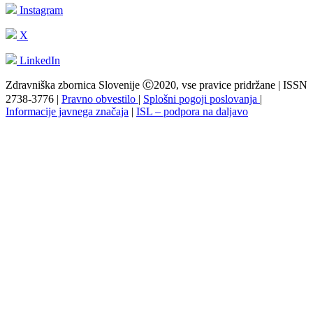
Instagram
X
LinkedIn
Zdravniška zbornica Slovenije Ⓒ2020, vse pravice pridržane | ISSN
2738-3776 |
Pravno obvestilo
|
Splošni pogoji poslovanja
|
Informacije javnega značaja
|
ISL – podpora na daljavo