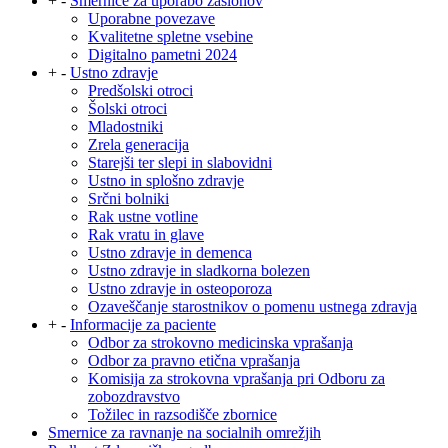
+
-
Smernice za uporabo zaslonov
Uporabne povezave
Kvalitetne spletne vsebine
Digitalno pametni 2024
+
-
Ustno zdravje
Predšolski otroci
Šolski otroci
Mladostniki
Zrela generacija
Starejši ter slepi in slabovidni
Ustno in splošno zdravje
Srčni bolniki
Rak ustne votline
Rak vratu in glave
Ustno zdravje in demenca
Ustno zdravje in sladkorna bolezen
Ustno zdravje in osteoporoza
Ozaveščanje starostnikov o pomenu ustnega zdravja
+
-
Informacije za paciente
Odbor za strokovno medicinska vprašanja
Odbor za pravno etična vprašanja
Komisija za strokovna vprašanja pri Odboru za
zobozdravstvo
Tožilec in razsodišče zbornice
Smernice za ravnanje na socialnih omrežjih