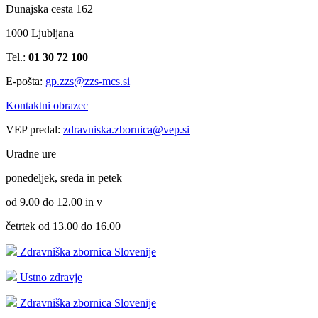
Dunajska cesta 162
1000 Ljubljana
Tel.:
01 30 72 100
E-pošta:
gp.zzs@zzs-mcs.si
Kontaktni obrazec
VEP predal:
zdravniska.zbornica@vep.si
Uradne ure
ponedeljek, sreda in petek
od 9.00 do 12.00 in v
četrtek od 13.00 do 16.00
Zdravniška zbornica Slovenije
Ustno zdravje
Zdravniška zbornica Slovenije