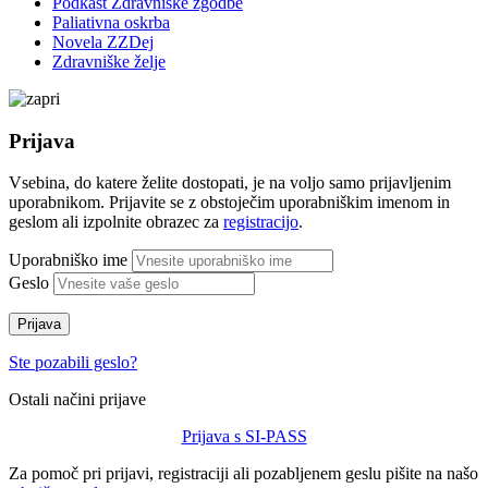
Podkast Zdravniške zgodbe
Paliativna oskrba
Novela ZZDej
Zdravniške želje
Prijava
Vsebina, do katere želite dostopati, je na voljo samo prijavljenim
uporabnikom. Prijavite se z obstoječim uporabniškim imenom in
geslom ali izpolnite obrazec za
registracijo
.
Uporabniško ime
Geslo
Prijava
Ste pozabili geslo?
Ostali načini prijave
Prijava s SI-PASS
Za pomoč pri prijavi, registraciji ali pozabljenem geslu pišite na našo