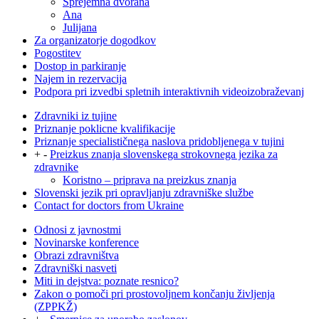
Sprejemna dvorana
Ana
Julijana
Za organizatorje dogodkov
Pogostitev
Dostop in parkiranje
Najem in rezervacija
Podpora pri izvedbi spletnih interaktivnih videoizobraževanj
Zdravniki iz tujine
Priznanje poklicne kvalifikacije
Priznanje specialističnega naslova pridobljenega v tujini
+
-
Preizkus znanja slovenskega strokovnega jezika za
zdravnike
Koristno – priprava na preizkus znanja
Slovenski jezik pri opravljanju zdravniške službe
Contact for doctors from Ukraine
Odnosi z javnostmi
Novinarske konference
Obrazi zdravništva
Zdravniški nasveti
Miti in dejstva: poznate resnico?
Zakon o pomoči pri prostovoljnem končanju življenja
(ZPPKŽ)