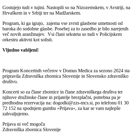
Gostujejo tudi v tujini. Nastopili so na Nizozemskem, v Avstriji, na
Hrvaškem in v Srbiji ter na Madžarskem.
Program, ki ga igrajo, zajema vse zvrsti glasbene umetnosti od
baroka do sodobne glasbe. Posebej za to zasedbo je bilo narejenih
več novih aranžmajev. Vsi člani seksteta so tudi v Policijskem
orkestru aktivni kot solisti.
Vljudno vabljeni!
Program Koncertnih večerov v Domus Medica za sezono 2024 sta
pripravila Zdravniška zbornica Slovenije in Slovensko zdravniško
društvo.
Koncerti so za člane zbornice in člane zdravniškega društva ter
njihove družinske člane in prijatelje brezplačni, potrebna pa je
predhodna rezervacija na: dogodki@zzs-mcs.si, po telefonu 01 30
72 152 na spodnjem gumbu »Prijava«, za kar se vam najlepše
zahvaljujemo.
Prijava ni več mogoča
Zdravniška zbornica Slovenije