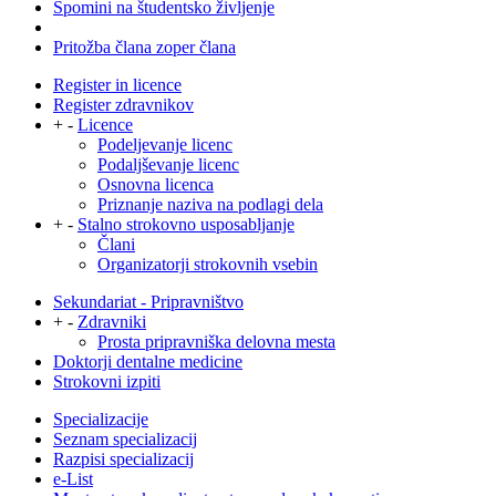
Spomini na študentsko življenje
Pritožba člana zoper člana
Register in licence
Register zdravnikov
+
-
Licence
Podeljevanje licenc
Podaljševanje licenc
Osnovna licenca
Priznanje naziva na podlagi dela
+
-
Stalno strokovno usposabljanje
Člani
Organizatorji strokovnih vsebin
Sekundariat - Pripravništvo
+
-
Zdravniki
Prosta pripravniška delovna mesta
Doktorji dentalne medicine
Strokovni izpiti
Specializacije
Seznam specializacij
Razpisi specializacij
e-List