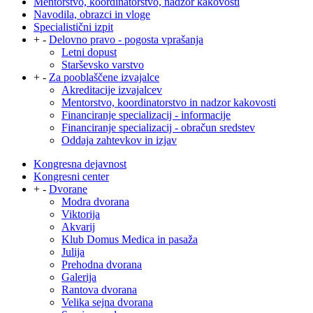
Mentorstvo, koordinatorstvo, nadzor kakovosti
Navodila, obrazci in vloge
Specialistični izpit
+
-
Delovno pravo - pogosta vprašanja
Letni dopust
Starševsko varstvo
+
-
Za pooblaščene izvajalce
Akreditacije izvajalcev
Mentorstvo, koordinatorstvo in nadzor kakovosti
Financiranje specializacij - informacije
Financiranje specializacij - obračun sredstev
Oddaja zahtevkov in izjav
Kongresna dejavnost
Kongresni center
+
-
Dvorane
Modra dvorana
Viktorija
Akvarij
Klub Domus Medica in pasaža
Julija
Prehodna dvorana
Galerija
Rantova dvorana
Velika sejna dvorana