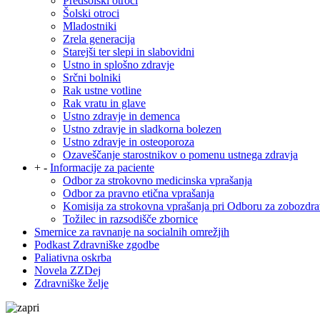
Predšolski otroci
Šolski otroci
Mladostniki
Zrela generacija
Starejši ter slepi in slabovidni
Ustno in splošno zdravje
Srčni bolniki
Rak ustne votline
Rak vratu in glave
Ustno zdravje in demenca
Ustno zdravje in sladkorna bolezen
Ustno zdravje in osteoporoza
Ozaveščanje starostnikov o pomenu ustnega zdravja
+
-
Informacije za paciente
Odbor za strokovno medicinska vprašanja
Odbor za pravno etična vprašanja
Komisija za strokovna vprašanja pri Odboru za zobozdra
Tožilec in razsodišče zbornice
Smernice za ravnanje na socialnih omrežjih
Podkast Zdravniške zgodbe
Paliativna oskrba
Novela ZZDej
Zdravniške želje