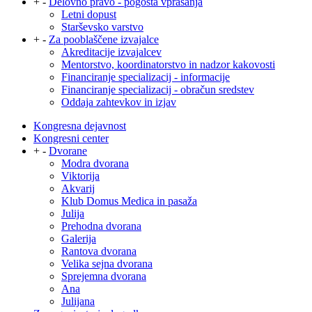
+
-
Delovno pravo - pogosta vprašanja
Letni dopust
Starševsko varstvo
+
-
Za pooblaščene izvajalce
Akreditacije izvajalcev
Mentorstvo, koordinatorstvo in nadzor kakovosti
Financiranje specializacij - informacije
Financiranje specializacij - obračun sredstev
Oddaja zahtevkov in izjav
Kongresna dejavnost
Kongresni center
+
-
Dvorane
Modra dvorana
Viktorija
Akvarij
Klub Domus Medica in pasaža
Julija
Prehodna dvorana
Galerija
Rantova dvorana
Velika sejna dvorana
Sprejemna dvorana
Ana
Julijana