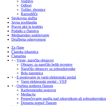
Vodstvo
Odbori
Tožilec zbornice
Razsodišče
Strokovna služba
Javna pooblastila
Pravni akti in kodeks
Podatki o članstvu
Mednarodno sodelovanje
Družbena odgovornost
Za člane
Članska izkaznica
Članarina
+
-
Vloge, naročila obrazcev
Obrazec za naročilo belih receptov
Naročilo obrazcev za zobozdravnike
Bela napotnica
+
-
E-poslovanje in varni elektronski predal
Varni elektronski predal - VEP
+
-
Osebna podpora članom
Razbremenilni pogovor
Mediacija
Preprečevanje nasilja nad zdravnikom ali zobozdravnik
Denarna pomoč članom