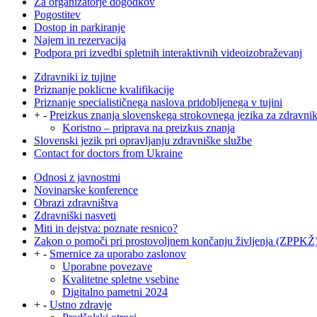
Za organizatorje dogodkov
Pogostitev
Dostop in parkiranje
Najem in rezervacija
Podpora pri izvedbi spletnih interaktivnih videoizobraževanj
Zdravniki iz tujine
Priznanje poklicne kvalifikacije
Priznanje specialističnega naslova pridobljenega v tujini
+
-
Preizkus znanja slovenskega strokovnega jezika za zdravni
Koristno – priprava na preizkus znanja
Slovenski jezik pri opravljanju zdravniške službe
Contact for doctors from Ukraine
Odnosi z javnostmi
Novinarske konference
Obrazi zdravništva
Zdravniški nasveti
Miti in dejstva: poznate resnico?
Zakon o pomoči pri prostovoljnem končanju življenja (ZPPKŽ
+
-
Smernice za uporabo zaslonov
Uporabne povezave
Kvalitetne spletne vsebine
Digitalno pametni 2024
+
-
Ustno zdravje