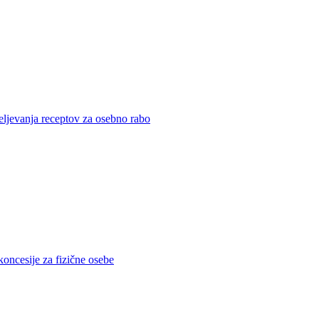
eljevanja receptov za osebno rabo
koncesije za fizične osebe