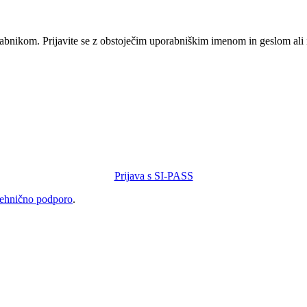
orabnikom. Prijavite se z obstoječim uporabniškim imenom in geslom ali
Prijava s SI-PASS
tehnično podporo
.