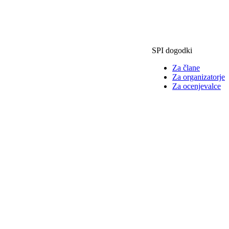
SPI dogodki
Za člane
Za organizatorje
Za ocenjevalce