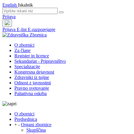
English
Iskalnik
Prijava
Prijava
E-list
E-razporejanje
O zbornici
Za člane
Register in licence
Sekundariat - Pripravništvo
Specializacije
Kongresna dejavnost
Zdravniki iz tujine
Odnosi z javnostmi
Pravno svetovanje
Paliativna oskrba
O zbornici
Predsednica
+
-
Organi zbornice
Skupščina