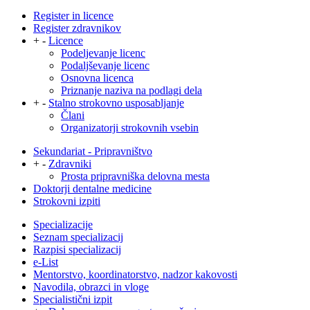
Register in licence
Register zdravnikov
+
-
Licence
Podeljevanje licenc
Podaljševanje licenc
Osnovna licenca
Priznanje naziva na podlagi dela
+
-
Stalno strokovno usposabljanje
Člani
Organizatorji strokovnih vsebin
Sekundariat - Pripravništvo
+
-
Zdravniki
Prosta pripravniška delovna mesta
Doktorji dentalne medicine
Strokovni izpiti
Specializacije
Seznam specializacij
Razpisi specializacij
e-List
Mentorstvo, koordinatorstvo, nadzor kakovosti
Navodila, obrazci in vloge
Specialistični izpit