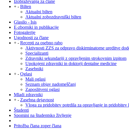
Izobraževanja za člane
+
-
Bilten
Aktualni bilten
Aktualni zobozdravniški bilten
Glasilo - Isis
E-zborniki in publikacije
Fotogalerije
Ugodnosti za člane
+
-
Recepti za osebno rabo
Aktivnosti ZZS za odpravo diskirminatorne ureditve dod
Specializanti
Zdravniki sekundariji z opravljenim strokovnim izpitom
Upokojeni zdravniki in doktorji dentalne medicine
Zasebniki
+
-
Oglasi
Mali oglasi
Seznam objav nadomeščanj
Zaposlitveni oglasi
Mladi zdravniki
+
-
Zasebna dejavnost
Vloga za pridobitev potrdila za opravljanje in pridobitev 
Študenti
Spomini na študentsko življenje
Pritožba člana zoper člana