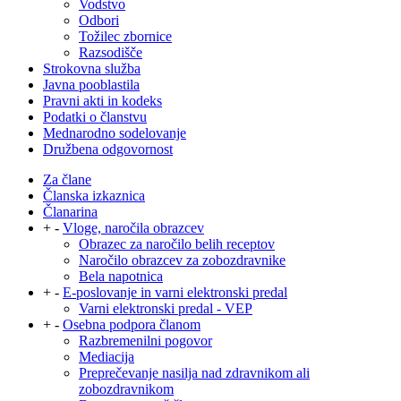
Vodstvo
Odbori
Tožilec zbornice
Razsodišče
Strokovna služba
Javna pooblastila
Pravni akti in kodeks
Podatki o članstvu
Mednarodno sodelovanje
Družbena odgovornost
Za člane
Članska izkaznica
Članarina
+
-
Vloge, naročila obrazcev
Obrazec za naročilo belih receptov
Naročilo obrazcev za zobozdravnike
Bela napotnica
+
-
E-poslovanje in varni elektronski predal
Varni elektronski predal - VEP
+
-
Osebna podpora članom
Razbremenilni pogovor
Mediacija
Preprečevanje nasilja nad zdravnikom ali
zobozdravnikom