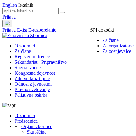
English
Iskalnik
Prijava
Prijava
E-list
E-razporejanje
SPI dogodki
Za člane
O zbornici
Za organizatorje
Za člane
Za ocenjevalce
Register in licence
Sekundariat - Pripravništvo
Specializacije
Kongresna dejavnost
Zdravniki iz tujine
Odnosi z javnostmi
Pravno svetovanje
Paliativna oskrba
O zbornici
Predsednica
+
-
Organi zbornice
Skupščina