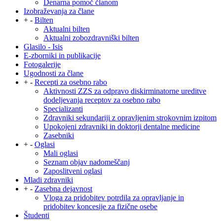
Denarna pomoč članom
Izobraževanja za člane
+
-
Bilten
Aktualni bilten
Aktualni zobozdravniški bilten
Glasilo - Isis
E-zborniki in publikacije
Fotogalerije
Ugodnosti za člane
+
-
Recepti za osebno rabo
Aktivnosti ZZS za odpravo diskirminatorne ureditve
dodeljevanja receptov za osebno rabo
Specializanti
Zdravniki sekundariji z opravljenim strokovnim izpitom
Upokojeni zdravniki in doktorji dentalne medicine
Zasebniki
+
-
Oglasi
Mali oglasi
Seznam objav nadomeščanj
Zaposlitveni oglasi
Mladi zdravniki
+
-
Zasebna dejavnost
Vloga za pridobitev potrdila za opravljanje in
pridobitev koncesije za fizične osebe
Študenti