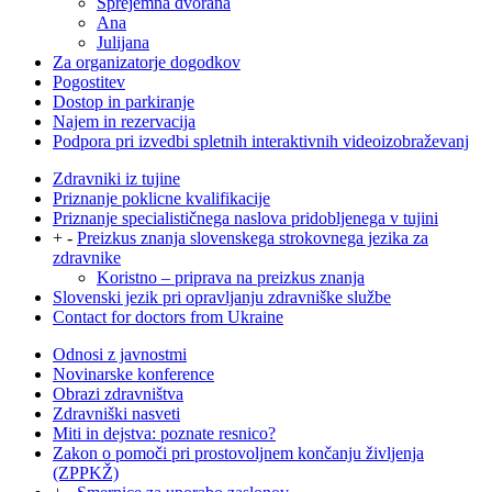
Sprejemna dvorana
Ana
Julijana
Za organizatorje dogodkov
Pogostitev
Dostop in parkiranje
Najem in rezervacija
Podpora pri izvedbi spletnih interaktivnih videoizobraževanj
Zdravniki iz tujine
Priznanje poklicne kvalifikacije
Priznanje specialističnega naslova pridobljenega v tujini
+
-
Preizkus znanja slovenskega strokovnega jezika za
zdravnike
Koristno – priprava na preizkus znanja
Slovenski jezik pri opravljanju zdravniške službe
Contact for doctors from Ukraine
Odnosi z javnostmi
Novinarske konference
Obrazi zdravništva
Zdravniški nasveti
Miti in dejstva: poznate resnico?
Zakon o pomoči pri prostovoljnem končanju življenja
(ZPPKŽ)