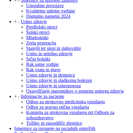
+
-
Smernice za uporabo zaslonov
Uporabne povezave
Kvalitetne spletne vsebine
Digitalno pametni 2024
+
-
Ustno zdravje
Predšolski otroci
Šolski otroci
Mladostniki
Zrela generacija
Starejši ter slepi in slabovidni
Ustno in splošno zdravje
Srčni bolniki
Rak ustne votline
Rak vratu in glave
Ustno zdravje in demenca
Ustno zdravje in sladkorna bolezen
Ustno zdravje in osteoporoza
Ozaveščanje starostnikov o pomenu ustnega zdravja
+
-
Informacije za paciente
Odbor za strokovno medicinska vprašanja
Odbor za pravno etična vprašanja
Komisija za strokovna vprašanja pri Odboru za
zobozdravstvo
Tožilec in razsodišče zbornice
Smernice za ravnanje na socialnih omrežjih