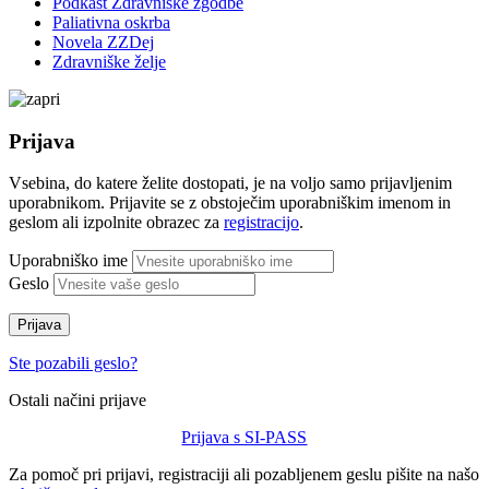
Podkast Zdravniške zgodbe
Paliativna oskrba
Novela ZZDej
Zdravniške želje
Prijava
Vsebina, do katere želite dostopati, je na voljo samo prijavljenim
uporabnikom. Prijavite se z obstoječim uporabniškim imenom in
geslom ali izpolnite obrazec za
registracijo
.
Uporabniško ime
Geslo
Prijava
Ste pozabili geslo?
Ostali načini prijave
Prijava s SI-PASS
Za pomoč pri prijavi, registraciji ali pozabljenem geslu pišite na našo