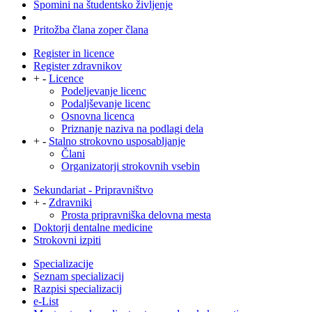
Spomini na študentsko življenje
Pritožba člana zoper člana
Register in licence
Register zdravnikov
+
-
Licence
Podeljevanje licenc
Podaljševanje licenc
Osnovna licenca
Priznanje naziva na podlagi dela
+
-
Stalno strokovno usposabljanje
Člani
Organizatorji strokovnih vsebin
Sekundariat - Pripravništvo
+
-
Zdravniki
Prosta pripravniška delovna mesta
Doktorji dentalne medicine
Strokovni izpiti
Specializacije
Seznam specializacij
Razpisi specializacij
e-List