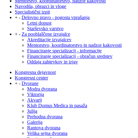
Mentorstvo, koordinatorstvo, nadzor kakovosti
Navodila, obrazci in vloge
Specialistični izpit
+
-
Delovno pravo - pogosta vprašanja
Letni dopust
Starševsko varstvo
+
-
Za pooblaščene izvajalce
Akreditacije izvajalcev
Mentorstvo, koordinatorstvo in nadzor kakovosti
Financiranje specializacij - informacije
Financiranje specializacij - obračun sredstev
Oddaja zahtevkov in izjav
Kongresna dejavnost
Kongresni center
+
-
Dvorane
Modra dvorana
Viktorija
Akvarij
Klub Domus Medica in pasaža
Julija
Prehodna dvorana
Galerija
Rantova dvorana
Velika sejna dvorana