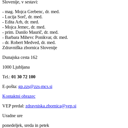
Slovenije, v sestavi:
- mag. Mojca Grebenc, dr. med.
- Lucija Sorč, dr. med.
- Edita Arh, dr. med.
- Mojca Jemec, dr. med.
- prim. Danilo Maurič, dr. med.
- Barbara Mihevc Ponikvar, dr. med.
- dr. Robert Medved, dr. med.
Zdravniška zbornica Slovenije
Dunajska cesta 162
1000 Ljubljana
Tel.:
01 30 72 100
E-pošta:
gp.zzs@zzs-mcs.si
Kontaktni obrazec
VEP predal:
zdravniska.zbornica@vep.si
Uradne ure
ponedeljek, sreda in petek