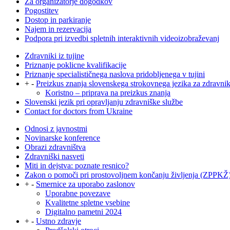
Za organizatorje dogodkov
Pogostitev
Dostop in parkiranje
Najem in rezervacija
Podpora pri izvedbi spletnih interaktivnih videoizobraževanj
Zdravniki iz tujine
Priznanje poklicne kvalifikacije
Priznanje specialističnega naslova pridobljenega v tujini
+
-
Preizkus znanja slovenskega strokovnega jezika za zdravni
Koristno – priprava na preizkus znanja
Slovenski jezik pri opravljanju zdravniške službe
Contact for doctors from Ukraine
Odnosi z javnostmi
Novinarske konference
Obrazi zdravništva
Zdravniški nasveti
Miti in dejstva: poznate resnico?
Zakon o pomoči pri prostovoljnem končanju življenja (ZPPKŽ
+
-
Smernice za uporabo zaslonov
Uporabne povezave
Kvalitetne spletne vsebine
Digitalno pametni 2024
+
-
Ustno zdravje