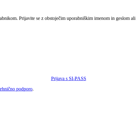
orabnikom. Prijavite se z obstoječim uporabniškim imenom in geslom ali
Prijava s SI-PASS
tehnično podporo
.