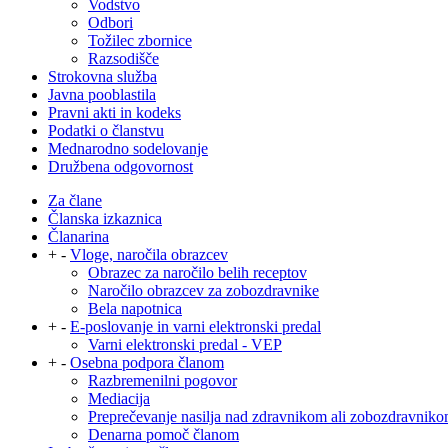
Vodstvo
Odbori
Tožilec zbornice
Razsodišče
Strokovna služba
Javna pooblastila
Pravni akti in kodeks
Podatki o članstvu
Mednarodno sodelovanje
Družbena odgovornost
Za člane
Članska izkaznica
Članarina
+
-
Vloge, naročila obrazcev
Obrazec za naročilo belih receptov
Naročilo obrazcev za zobozdravnike
Bela napotnica
+
-
E-poslovanje in varni elektronski predal
Varni elektronski predal - VEP
+
-
Osebna podpora članom
Razbremenilni pogovor
Mediacija
Preprečevanje nasilja nad zdravnikom ali zobozdravnik
Denarna pomoč članom