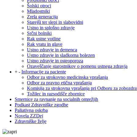
Predšolski otroci
Šolski otroci
Mladostniki
Zrela generacija
Starejši ter slepi in slabovidni
Ustno in splošno zdravje
Srčni bolniki
Rak ustne votline
Rak vratu in glave
Ustno zdravje in demenca
Ustno zdravje in sladkorna bolezen
Ustno zdravje in osteoporoza
Ozaveščanje starostnikov o pomenu ustnega zdravja
+
-
Informacije za paciente
Odbor za strokovno medicinska vprašanja
Odbor za pravno etična vprašanja
Komisija za strokovna vprašanja pri Odboru za zobozdra
Tožilec in razsodišče zbornice
Smernice za ravnanje na socialnih omrežjih
Podkast Zdravniške zgodbe
Paliativna oskrba
Novela ZZDej
Zdravniške želje