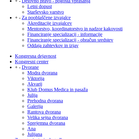
+
-
Delovno pravo - pogosta vprašanja
Letni dopust
Starševsko varstvo
+
-
Za pooblaščene izvajalce
Akreditacije izvajalcev
Mentorstvo, koordinatorstvo in nadzor kakovosti
Financiranje specializacij - informacije
Financiranje specializacij - obračun sredstev
Oddaja zahtevkov in izjav
Kongresna dejavnost
Kongresni center
+
-
Dvorane
Modra dvorana
Viktorija
Akvarij
Klub Domus Medica in pasaža
Julija
Prehodna dvorana
Galerija
Rantova dvorana
Velika sejna dvorana
Sprejemna dvorana
Ana
Julijana