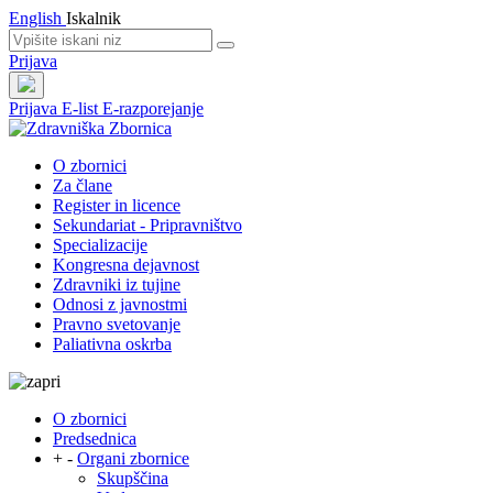
English
Iskalnik
Prijava
Prijava
E-list
E-razporejanje
O zbornici
Za člane
Register in licence
Sekundariat - Pripravništvo
Specializacije
Kongresna dejavnost
Zdravniki iz tujine
Odnosi z javnostmi
Pravno svetovanje
Paliativna oskrba
O zbornici
Predsednica
+
-
Organi zbornice
Skupščina