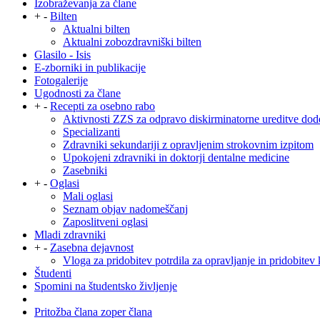
Izobraževanja za člane
+
-
Bilten
Aktualni bilten
Aktualni zobozdravniški bilten
Glasilo - Isis
E-zborniki in publikacije
Fotogalerije
Ugodnosti za člane
+
-
Recepti za osebno rabo
Aktivnosti ZZS za odpravo diskirminatorne ureditve dod
Specializanti
Zdravniki sekundariji z opravljenim strokovnim izpitom
Upokojeni zdravniki in doktorji dentalne medicine
Zasebniki
+
-
Oglasi
Mali oglasi
Seznam objav nadomeščanj
Zaposlitveni oglasi
Mladi zdravniki
+
-
Zasebna dejavnost
Vloga za pridobitev potrdila za opravljanje in pridobitev 
Študenti
Spomini na študentsko življenje
Pritožba člana zoper člana