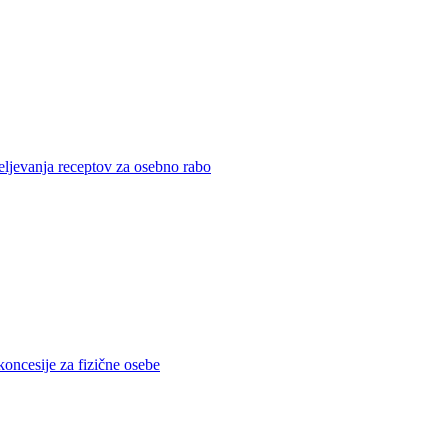
eljevanja receptov za osebno rabo
koncesije za fizične osebe