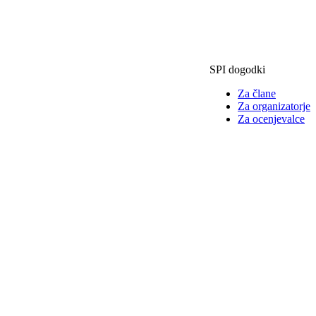
SPI dogodki
Za člane
Za organizatorje
Za ocenjevalce