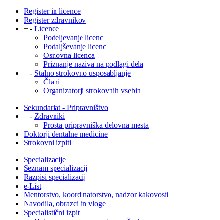
Register in licence
Register zdravnikov
+
-
Licence
Podeljevanje licenc
Podaljševanje licenc
Osnovna licenca
Priznanje naziva na podlagi dela
+
-
Stalno strokovno usposabljanje
Člani
Organizatorji strokovnih vsebin
Sekundariat - Pripravništvo
+
-
Zdravniki
Prosta pripravniška delovna mesta
Doktorji dentalne medicine
Strokovni izpiti
Specializacije
Seznam specializacij
Razpisi specializacij
e-List
Mentorstvo, koordinatorstvo, nadzor kakovosti
Navodila, obrazci in vloge
Specialistični izpit