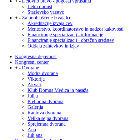
+
-
Delovno pravo - pogosta vprašanja
Letni dopust
Starševsko varstvo
+
-
Za pooblaščene izvajalce
Akreditacije izvajalcev
Mentorstvo, koordinatorstvo in nadzor kakovosti
Financiranje specializacij - informacije
Financiranje specializacij - obračun sredstev
Oddaja zahtevkov in izjav
Kongresna dejavnost
Kongresni center
+
-
Dvorane
Modra dvorana
Viktorija
Akvarij
Klub Domus Medica in pasaža
Julija
Prehodna dvorana
Galerija
Rantova dvorana
Velika sejna dvorana
Sprejemna dvorana
Ana
Julijana