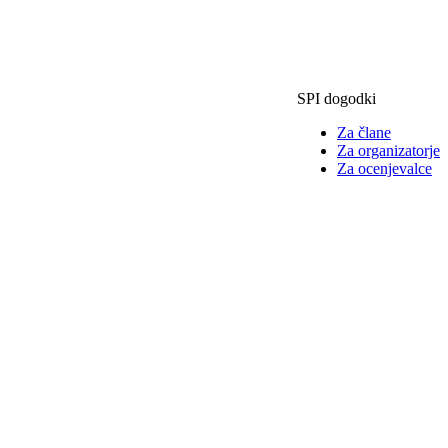
SPI dogodki
Za člane
Za organizatorje
Za ocenjevalce