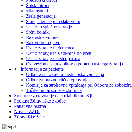
Predšolski otroci
Šolski otroci
Mladostniki
Zrela generacija
Starejši ter slepi in slabovidni
Ustno in splošno zdravje
Srčni bolniki
Rak ustne votline
Rak vratu in glave
Ustno zdravje in demenca
Ustno zdravje in sladkorna bolezen
Ustno zdravje in osteoporoza
Ozaveščanje starostnikov o pomenu ustnega zdravja
+
-
Informacije za paciente
Odbor za strokovno medicinska vprašanja
Odbor za pravno etična vprašanja
Komisija za strokovna vprašanja pri Odboru za zobozdra
Tožilec in razsodišče zbornice
Smernice za ravnanje na socialnih omrežjih
Podkast Zdravniške zgodbe
Paliativna oskrba
Novela ZZDej
Zdravniške želje