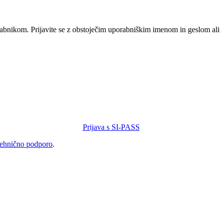
orabnikom. Prijavite se z obstoječim uporabniškim imenom in geslom ali
Prijava s SI-PASS
tehnično podporo
.