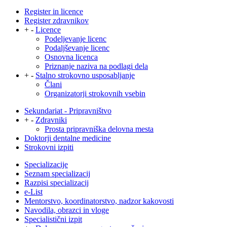
Register in licence
Register zdravnikov
+
-
Licence
Podeljevanje licenc
Podaljševanje licenc
Osnovna licenca
Priznanje naziva na podlagi dela
+
-
Stalno strokovno usposabljanje
Člani
Organizatorji strokovnih vsebin
Sekundariat - Pripravništvo
+
-
Zdravniki
Prosta pripravniška delovna mesta
Doktorji dentalne medicine
Strokovni izpiti
Specializacije
Seznam specializacij
Razpisi specializacij
e-List
Mentorstvo, koordinatorstvo, nadzor kakovosti
Navodila, obrazci in vloge
Specialistični izpit