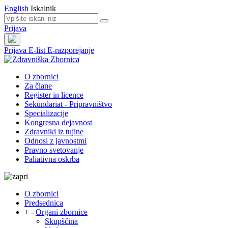
English
Iskalnik
Prijava
Prijava
E-list
E-razporejanje
O zbornici
Za člane
Register in licence
Sekundariat - Pripravništvo
Specializacije
Kongresna dejavnost
Zdravniki iz tujine
Odnosi z javnostmi
Pravno svetovanje
Paliativna oskrba
O zbornici
Predsednica
+
-
Organi zbornice
Skupščina