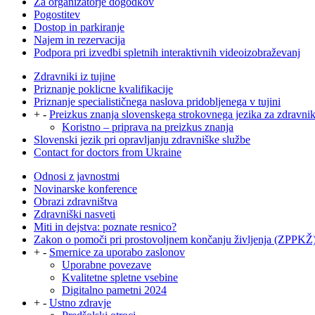
Za organizatorje dogodkov
Pogostitev
Dostop in parkiranje
Najem in rezervacija
Podpora pri izvedbi spletnih interaktivnih videoizobraževanj
Zdravniki iz tujine
Priznanje poklicne kvalifikacije
Priznanje specialističnega naslova pridobljenega v tujini
+
-
Preizkus znanja slovenskega strokovnega jezika za zdravni
Koristno – priprava na preizkus znanja
Slovenski jezik pri opravljanju zdravniške službe
Contact for doctors from Ukraine
Odnosi z javnostmi
Novinarske konference
Obrazi zdravništva
Zdravniški nasveti
Miti in dejstva: poznate resnico?
Zakon o pomoči pri prostovoljnem končanju življenja (ZPPKŽ
+
-
Smernice za uporabo zaslonov
Uporabne povezave
Kvalitetne spletne vsebine
Digitalno pametni 2024
+
-
Ustno zdravje