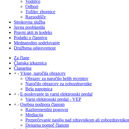
Vodstvo
Odbori
Tožilec zbornice
Razsodišče
Strokovna služba
Javna pooblastila
Pravni akti in kodeks
Podatki o članstvu
Mednarodno sodelovanje
Družbena odgovornost
Za člane
Članska izkaznica
Članarina
+
-
Vloge, naročila obrazcev
Obrazec za naročilo belih receptov
Naročilo obrazcev za zobozdravnike
Bela napotnica
+
-
E-poslovanje in varni elektronski predal
Varni elektronski predal - VEP
+
-
Osebna podpora članom
Razbremenilni pogovor
Mediacija
Preprečevanje nasilja nad zdravnikom ali zobozdravnik
Denarna pomoč članom