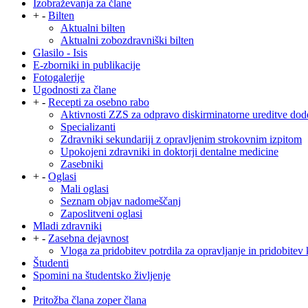
Izobraževanja za člane
+
-
Bilten
Aktualni bilten
Aktualni zobozdravniški bilten
Glasilo - Isis
E-zborniki in publikacije
Fotogalerije
Ugodnosti za člane
+
-
Recepti za osebno rabo
Aktivnosti ZZS za odpravo diskirminatorne ureditve dod
Specializanti
Zdravniki sekundariji z opravljenim strokovnim izpitom
Upokojeni zdravniki in doktorji dentalne medicine
Zasebniki
+
-
Oglasi
Mali oglasi
Seznam objav nadomeščanj
Zaposlitveni oglasi
Mladi zdravniki
+
-
Zasebna dejavnost
Vloga za pridobitev potrdila za opravljanje in pridobitev 
Študenti
Spomini na študentsko življenje
Pritožba člana zoper člana