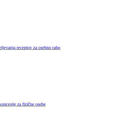
eljevanja receptov za osebno rabo
koncesije za fizične osebe