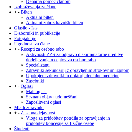
Denarna pomoč članom
Izobraževanja za člane
+
-
Bilten
Aktualni bilten
Aktualni zobozdravniški bilten
Glasilo - Isis
E-zborniki in publikacije
Fotogalerije
Ugodnosti za člane
+
-
Recepti za osebno rabo
Aktivnosti ZZS za odpravo diskirminatorne ureditve
dodeljevanja receptov za osebno rabo
Specializanti
Zdravniki sekundariji z opravljenim strokovnim izpitom
Upokojeni zdravniki in doktorji dentalne medicine
Zasebniki
+
-
Oglasi
Mali oglasi
Seznam objav nadomeščanj
Zaposlitveni oglasi
Mladi zdravniki
+
-
Zasebna dejavnost
Vloga za pridobitev potrdila za opravljanje in
pridobitev koncesije za fizične osebe
Študenti