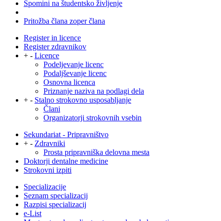
Spomini na študentsko življenje
Pritožba člana zoper člana
Register in licence
Register zdravnikov
+
-
Licence
Podeljevanje licenc
Podaljševanje licenc
Osnovna licenca
Priznanje naziva na podlagi dela
+
-
Stalno strokovno usposabljanje
Člani
Organizatorji strokovnih vsebin
Sekundariat - Pripravništvo
+
-
Zdravniki
Prosta pripravniška delovna mesta
Doktorji dentalne medicine
Strokovni izpiti
Specializacije
Seznam specializacij
Razpisi specializacij
e-List