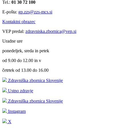
Tel.:
01 30 72 100
E-pošta:
gp.zzs@zzs-mcs.si
Kontaktni obrazec
VEP predal:
zdravniska.zbornica@vep.si
Uradne ure
ponedeljek, sreda in petek
od 9.00 do 12.00 in v
četrtek od 13.00 do 16.00
Zdravniška zbornica Slovenije
Ustno zdravje
Zdravniška zbornica Slovenije
Instagram
X