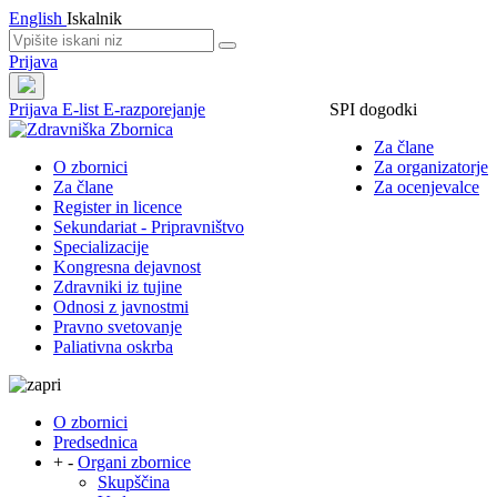
English
Iskalnik
Prijava
Prijava
E-list
E-razporejanje
SPI dogodki
Za člane
O zbornici
Za organizatorje
Za člane
Za ocenjevalce
Register in licence
Sekundariat - Pripravništvo
Specializacije
Kongresna dejavnost
Zdravniki iz tujine
Odnosi z javnostmi
Pravno svetovanje
Paliativna oskrba
O zbornici
Predsednica
+
-
Organi zbornice
Skupščina