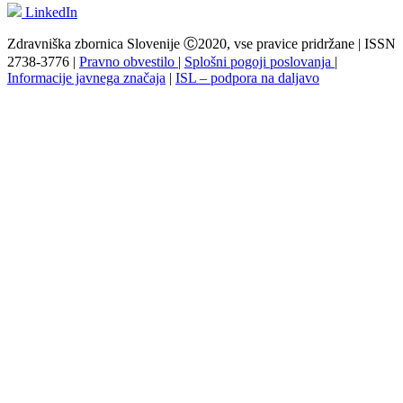
LinkedIn
Zdravniška zbornica Slovenije Ⓒ2020, vse pravice pridržane | ISSN
2738-3776 |
Pravno obvestilo
|
Splošni pogoji poslovanja
|
Informacije javnega značaja
|
ISL – podpora na daljavo