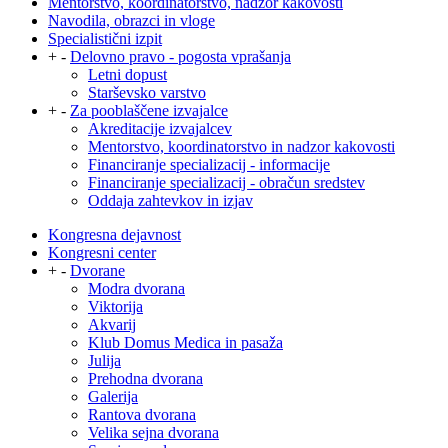
Mentorstvo, koordinatorstvo, nadzor kakovosti
Navodila, obrazci in vloge
Specialistični izpit
+
-
Delovno pravo - pogosta vprašanja
Letni dopust
Starševsko varstvo
+
-
Za pooblaščene izvajalce
Akreditacije izvajalcev
Mentorstvo, koordinatorstvo in nadzor kakovosti
Financiranje specializacij - informacije
Financiranje specializacij - obračun sredstev
Oddaja zahtevkov in izjav
Kongresna dejavnost
Kongresni center
+
-
Dvorane
Modra dvorana
Viktorija
Akvarij
Klub Domus Medica in pasaža
Julija
Prehodna dvorana
Galerija
Rantova dvorana
Velika sejna dvorana