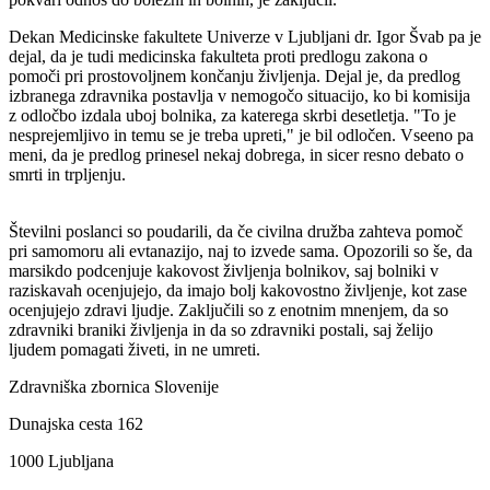
Dekan Medicinske fakultete Univerze v Ljubljani dr. Igor Švab pa je
dejal, da je tudi medicinska fakulteta proti predlogu zakona o
pomoči pri prostovoljnem končanju življenja. Dejal je, da predlog
izbranega zdravnika postavlja v nemogočo situacijo, ko bi komisija
z odločbo izdala uboj bolnika, za katerega skrbi desetletja. "To je
nesprejemljivo in temu se je treba upreti," je bil odločen. Vseeno pa
meni, da je predlog prinesel nekaj dobrega, in sicer resno debato o
smrti in trpljenju.
Številni poslanci so poudarili, da če civilna družba zahteva pomoč
pri samomoru ali evtanazijo, naj to izvede sama. Opozorili so še, da
marsikdo podcenjuje kakovost življenja bolnikov, saj bolniki v
raziskavah ocenjujejo, da imajo bolj kakovostno življenje, kot zase
ocenjujejo zdravi ljudje. Zaključili so z enotnim mnenjem, da
so
zdravniki braniki življenja in da so zdravniki postali, saj želijo
ljudem pomagati živeti, in ne umreti.
Zdravniška zbornica Slovenije
Dunajska cesta 162
1000 Ljubljana