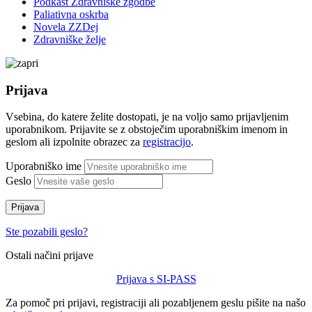
Podkast Zdravniške zgodbe
Paliativna oskrba
Novela ZZDej
Zdravniške želje
Prijava
Vsebina, do katere želite dostopati, je na voljo samo prijavljenim
uporabnikom. Prijavite se z obstoječim uporabniškim imenom in
geslom ali izpolnite obrazec za
registracijo
.
Uporabniško ime
Geslo
Prijava
Ste pozabili geslo?
Ostali načini prijave
Prijava s SI-PASS
Za pomoč pri prijavi, registraciji ali pozabljenem geslu pišite na našo