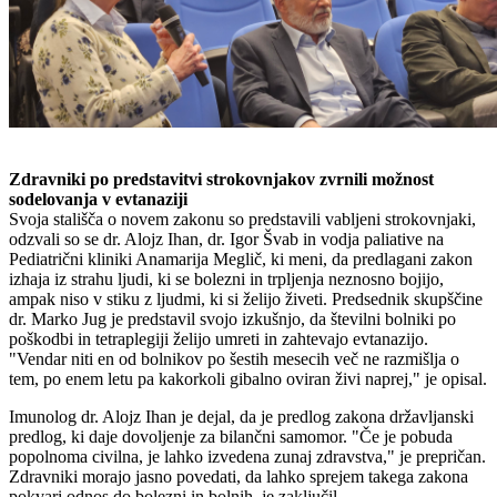
Zdravniki po predstavitvi strokovnjakov zvrnili možnost
sodelovanja v evtanaziji
Svoja stališča o novem zakonu so predstavili vabljeni strokovnjaki,
odzvali so se dr. Alojz Ihan, dr. Igor Švab in vodja paliative na
Pediatrični kliniki Anamarija Meglič, ki meni, da predlagani zakon
izhaja iz strahu ljudi, ki se bolezni in trpljenja neznosno bojijo,
ampak niso v stiku z ljudmi, ki si želijo živeti. Predsednik skupščine
dr. Marko Jug je predstavil svojo izkušnjo, da številni bolniki po
poškodbi in tetraplegiji želijo umreti in zahtevajo evtanazijo.
"Vendar niti en od bolnikov po šestih mesecih več ne razmišlja o
tem, po enem letu pa kakorkoli gibalno oviran živi naprej," je opisal.
Imunolog dr. Alojz Ihan je dejal, da je predlog zakona državljanski
predlog, ki daje dovoljenje za bilančni samomor. "Če je pobuda
popolnoma civilna, je lahko izvedena zunaj zdravstva," je prepričan.
Zdravniki morajo jasno povedati, da lahko sprejem takega zakona
pokvari odnos do bolezni in bolnih, je zaključil.