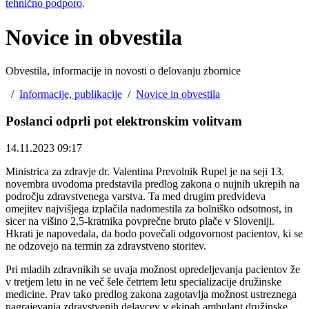
tehnično podporo
.
Novice in obvestila
Obvestila, informacije in novosti o delovanju zbornice
/
Informacije, publikacije
/
Novice in obvestila
Poslanci odprli pot elektronskim volitvam
14.11.2023 09:17
Ministrica za zdravje dr. Valentina Prevolnik Rupel je na seji 13.
novembra uvodoma predstavila predlog zakona o nujnih ukrepih na
področju zdravstvenega varstva. Ta med drugim predvideva
omejitev najvišjega izplačila nadomestila za bolniško odsotnost, in
sicer na višino 2,5-kratnika povprečne bruto plače v Sloveniji.
Hkrati je napovedala, da bodo povečali odgovornost pacientov, ki se
ne odzovejo na termin za zdravstveno storitev.
Pri mladih zdravnikih se uvaja možnost opredeljevanja pacientov že
v tretjem letu in ne več šele četrtem letu specializacije družinske
medicine. Prav tako predlog zakona zagotavlja možnost ustreznega
nagrajevanja zdravstvenih delavcev v ekipah ambulant družinske