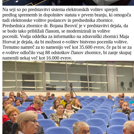
Na seji so po predstavitvi sistema elektronskih volitev sprejeli
predlog sprememb in dopolnitev statuta v prvem branju, ki omogoča
tudi elektronske volitve poslancev in predsednika zbornice.
Predsednica zbornice dr. Bojana Beović je v predstavitvi dejala, da
se bodo tako približali članom, se modernizirali in volitve
pocenili.
Vodja oddelka za informatiko na zdravniški zbornici Maja
Horvat je dejala, da bi možnost e-volitev bistveno pocenila volitve.
Trenutno namreč za to namenijo več kot 35.600 evrov, če pa bi se za
e-volitve odločilo vsaj 88 odstotkov članov zbornice, bi zanje skupaj
namenili nekaj več kot 16.000 evrov.