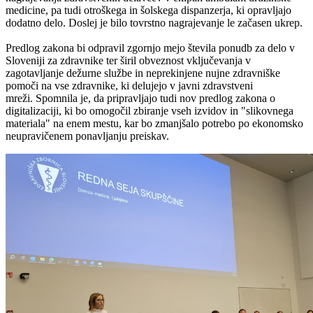
medicine, pa tudi otroškega in šolskega dispanzerja, ki opravljajo
dodatno delo. Doslej je bilo tovrstno nagrajevanje le začasen ukrep.
Predlog zakona bi odpravil zgornjo mejo števila ponudb za delo v
Sloveniji za zdravnike ter širil obveznost vključevanja v
zagotavljanje dežurne službe in neprekinjene nujne zdravniške
pomoči na vse zdravnike, ki delujejo v javni zdravstveni
mreži.
Spomnila je, da pripravljajo tudi nov predlog zakona o
digitalizaciji, ki bo omogočil zbiranje vseh izvidov in "slikovnega
materiala" na enem mestu, kar bo zmanjšalo potrebo po ekonomsko
neupravičenem ponavljanju preiskav.