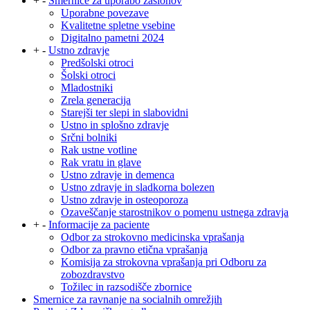
+
-
Smernice za uporabo zaslonov
Uporabne povezave
Kvalitetne spletne vsebine
Digitalno pametni 2024
+
-
Ustno zdravje
Predšolski otroci
Šolski otroci
Mladostniki
Zrela generacija
Starejši ter slepi in slabovidni
Ustno in splošno zdravje
Srčni bolniki
Rak ustne votline
Rak vratu in glave
Ustno zdravje in demenca
Ustno zdravje in sladkorna bolezen
Ustno zdravje in osteoporoza
Ozaveščanje starostnikov o pomenu ustnega zdravja
+
-
Informacije za paciente
Odbor za strokovno medicinska vprašanja
Odbor za pravno etična vprašanja
Komisija za strokovna vprašanja pri Odboru za
zobozdravstvo
Tožilec in razsodišče zbornice
Smernice za ravnanje na socialnih omrežjih