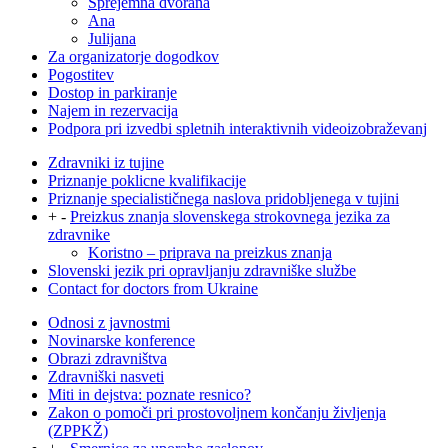
Sprejemna dvorana
Ana
Julijana
Za organizatorje dogodkov
Pogostitev
Dostop in parkiranje
Najem in rezervacija
Podpora pri izvedbi spletnih interaktivnih videoizobraževanj
Zdravniki iz tujine
Priznanje poklicne kvalifikacije
Priznanje specialističnega naslova pridobljenega v tujini
+
-
Preizkus znanja slovenskega strokovnega jezika za
zdravnike
Koristno – priprava na preizkus znanja
Slovenski jezik pri opravljanju zdravniške službe
Contact for doctors from Ukraine
Odnosi z javnostmi
Novinarske konference
Obrazi zdravništva
Zdravniški nasveti
Miti in dejstva: poznate resnico?
Zakon o pomoči pri prostovoljnem končanju življenja
(ZPPKŽ)