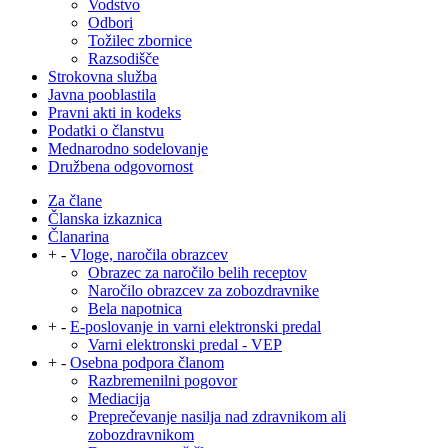
Vodstvo
Odbori
Tožilec zbornice
Razsodišče
Strokovna služba
Javna pooblastila
Pravni akti in kodeks
Podatki o članstvu
Mednarodno sodelovanje
Družbena odgovornost
Za člane
Članska izkaznica
Članarina
+
-
Vloge, naročila obrazcev
Obrazec za naročilo belih receptov
Naročilo obrazcev za zobozdravnike
Bela napotnica
+
-
E-poslovanje in varni elektronski predal
Varni elektronski predal - VEP
+
-
Osebna podpora članom
Razbremenilni pogovor
Mediacija
Preprečevanje nasilja nad zdravnikom ali
zobozdravnikom